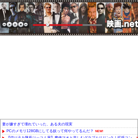
妻が嫌すぎて壊れていった、ある夫の現実
PCのメモリ128GBにしてる奴って何やってるんだ？
NEW!
【切り込み隊長ツッコミ屋】魔使マオと楽しむグラブルリリンク！拡張コン...