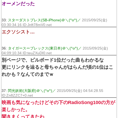
オーメンだった
33:
スターダストプレス(SB-iPhone)＠＼(^o^)／
2015/09/25(金)
03:30:34.16 ID:Jnft78mV0.net
エクソシスト…
36:
タイガースープレックス(東日本)＠＼(^o^)／
2015/09/25(金)
04:09:10.34 ID:teuZXuDI0.net
別ページで、ビルボード1位だった曲もわかるな
更にリンクを辿ると母ちゃんがはらんだ頃の1位はこ
れかも？なんてのまでｗ
37:
閃光妖術(大阪府)＠＼(^o^)／
2015/09/25(金) 04:54:28.55
ID:Zn8ZZC7+0.net
映画も気になったけどその下のRadioSong100の方が
楽しかった。
聞きまくってきたわ