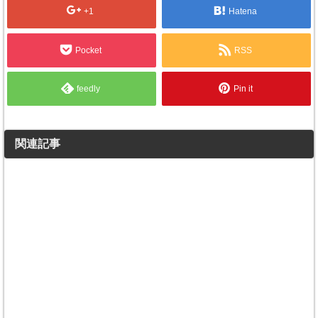
+1
Hatena
Pocket
RSS
feedly
Pin it
関連記事