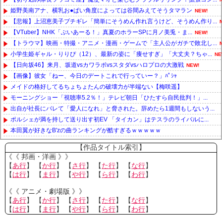
姫野美南アナ、横乳お●ぱい角度によっては谷間みえてそうタマラン
NEW!
【悲報】上沼恵美子ブチギレ「簡単にそうめん作れ言うけど、そうめん作り...
【VTuber】NHK「ぶいあーる！」真夏のホラーSPに月ノ美兎・ま...
NEW!
【トラウマ】映画・特撮・アニメ・漫画・ゲームで「主人公がガチで敗北し...
小学生姫ギャル・りりぴ（12）、最新の姿に「痩せすぎ」「大丈夫？ちゃ...
NE
【日向坂46】来月、坂道vsカワラボvsスタダvsハロプロの大激戦
NEW!
【画像】彼女「ねー、今日のデートこれで行っていー？」ﾊﾟｼｬ
メイドの格好してるちょちょたんの破壊力が半端ない【梅咲遥】
モーニングショー「視聴率5.2％！」テレビ朝日「ひたすら自民批判！」...
出自が社長にバレて「愛人になれ」と脅された。辞めたら1週間もしないう...
ポルシェが満を持して送り出す初EV 「タイカン」はテスラのライバルに...
本田翼が好きなB'zの曲ランキングが酷すぎるｗｗｗｗｗ
Powered by livedoor 相互RSS
【作品タイトル索引】
《《 邦画・洋画 》》
【
あ行
】 【
か行
】 【
さ行
】 【
た行
】 【
な行
】
【
は行
】 【
ま行
】 【
や行
】 【
ら行
】 【
わ行
】
《《 アニメ・劇場版 》》
【
あ行
】 【
か行
】 【
さ行
】 【
た行
】 【
な行
】
【
は行
】 【
ま行
】 【
や行
】 【
ら行
】 【
わ行
】