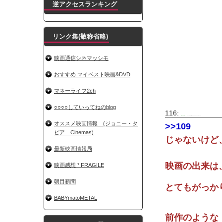
逆アクセスランキング
リンク集(敬称省略)
映画通信シネマッシモ
おすすめ マイベスト映画&DVD
マネーライフ2ch
○○○○していってねのblog
116:
名無シネマ＠上映中
2015/09/18(金) 10:44:10.20 ID:z2caQtsv.net
オススメ映画情報 (ジョニー・タ
>>109
ピア Cinemas)
じゃないけど
最新映画情報局
映画の出来は
映画感想 * FRAGILE
朝目新聞
とてもがっか
BABYmatoMETAL
前作のような