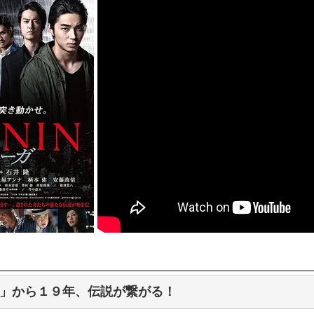
ひたすら自民批判！」...
メイドの格好してるちょちょ
めたら1週間もしないう...
ランJ民ワイ、新しいランニ
域へｗｗｗｗｗｗ
BABYMETAL「PMC Vol.
ぐちゃさせない方法教え...
モーニングショー「視聴率5.2
はテスラのライバルに...
出自が社長にバレて「愛人にな
ｗｗｗｗｗｗｗｗｗｗｗ...
【唖然】渋谷のホームレス対
ｗｗｗｗｗｗｗｗｗ
【速報】川島海荷、警視庁前
本田翼が好きなB'zの曲ラン
Powered by livedoor 相互RSS
」から１９年、伝説が繋がる！