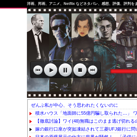
洋画、邦画、アニメ、Netflix などネタバレ、感想、評価、評判を
ぜんぶ私が中心、そう思われたくないのに
積水ハウス「地面師に55億円騙し取られた…」 ワ
【徹底討論】ワイ(48)無職はこのまま逃げ切れる
嫁の銀行口座が突如凍結されて三菱UFJ銀行に問い
日本の原爆展示の仕方に世界が騒然！←「子供にシ