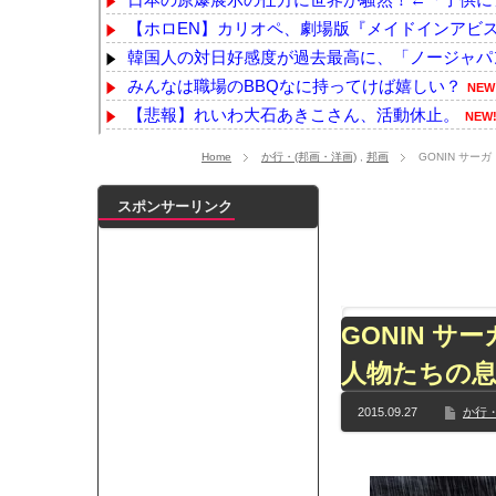
【ホロEN】カリオペ、劇場版『メイドインアビス』
韓国人の対日好感度が過去最高に、「ノージャパン
みんなは職場のBBQなに持ってけば嬉しい？
NEW
【悲報】れいわ大石あきこさん、活動休止。
NEW
【速報】埼玉の山林で91歳遺体事件、衝撃の事実・
Home
か行・(邦画・洋画)
,
邦画
GONIN サ
【徹底議論】近代日本史で最も取り返しのつかな
【画像】国連、初の女性総長が誕生か この2人
スポンサーリンク
【動画】ショートスリーパー堀大輔、高須幹弥にブ
ジャンポケ斎藤「性行為の許諾は取ったことあり
【乃木坂】水谷豊の息子、三山凌輝がW不倫‼共演し
【TWICE】サナが佐藤健とダブル主演の映画で演
GONIN 
【乃木坂】TIFで披露したストライキダンスが大バ
人物たちの
【速報】石破首相 大敗の責任「両院議員総会での意
【画像】色盲にはグレーにしか見えない事実がこ
2015.09.27
か行・
『鬼滅の刃 無限城編』3部作で興収2000億円も視野
メイドの格好してるちょちょたんの破壊力が半端
ランJ民ワイ、新しいランニングシューズを手に