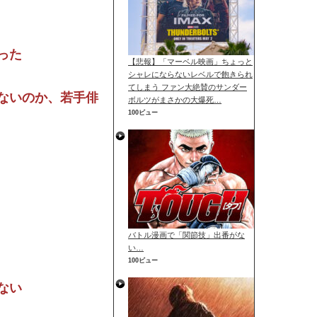
った
【悲報】「マーベル映画」ちょっと
シャレにならないレベルで飽きられ
てしまう ファン大絶賛のサンダー
ないのか、若手俳
ボルツがまさかの大爆死…
100ビュー
バトル漫画で「関節技」出番がな
い…
100ビュー
ない