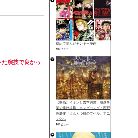
初めて読んだヤンキー漫画
500ビュー
レた演技で良かっ
【映画】イオンと吉本興業、映画事
業で業務提携 キングコング・西野
亮廣作『えんとつ町のプぺル』アニ
メ化へ
100ビュー