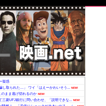
ー疑惑
し取られた…」 ワイ「はえーかわいそう...
NEW!
はこのまま逃げ切れるのか
NEW!
三菱UFJ銀行に問い合わせ、「説明できな...
NEW!
騒然！←「子供にショックが大きいだろ」（...