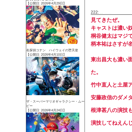
【公開日: 2026年4月29日】
222:
名無シネマ＠上映中
2015/09/26(土) 13:23:07.98 ID:TpvXFgpu.net
見てきたぜ。
キャストは濃い
桐谷健太はマジ
柄本祐はさすが
名探偵コナン ハイウェイの堕天使
【公開日: 2026年4月10日】
東出昌大も濃い
た。
竹中直人と土屋
安藤政信のダメ
ザ・スーパーマリオギャラクシー・ムー
ビー
根津甚八の演技
【公開日: 2026年4月24日】
演技してねえん