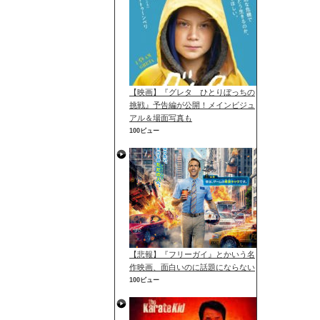
【映画】『グレタ ひとりぼっちの
挑戦』予告編が公開！メインビジュ
アル＆場面写真も
100ビュー
【悲報】『フリーガイ』とかいう名
作映画、面白いのに話題にならない
100ビュー