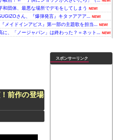
NEW!
平和団体、最悪な場所でデモをしてしまう
NEW!
GIZOさん、『爆弾発言』キタァアアア...
NEW!
『メイドインアビス』第一部の主題歌を担当...
NEW!
に、「ノージャパン」は終わった？＝ネット...
NEW!
てけば嬉しい？
NEW!
ん、活動休止。
NEW!
事件、衝撃の事実・・・・ マスコミが報...
NEW!
スポンサーリンク
税を0％にできません！」 → X民「指...
NEW!
る「鼻がつらい時の対処法」誰でも簡単にで...
NEW!
らのタレコミがあり児童ポルノ禁止法違反で...
NEW!
も取り返しのつかなかった失敗って何？
NEW!
演！前作の登場
が誕生か この2人の一騎打ちになりそう
NEW!
諾は取ったことありません」
NEW!
凌輝がW不倫‼共演した久保史緒里と中村麗...
ダブル主演の映画で演技に初挑戦‼
ートこれで行っていー？」ﾊﾟｼｬ
って本当に美味しいと思うか？」