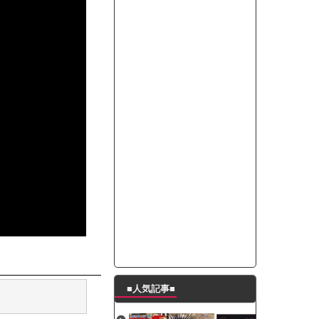
たんの破壊力が半端ない【梅咲遥】
ングシューズを手に入れる
29 新生ベビメタ表紙」
％！」テレビ朝日「ひたすら自民批判！」...
れ」と脅された。辞めたら1週間もしないう...
策、とんでもない領域へｗｗｗｗｗｗ
で接触事故
キングが酷すぎるｗｗｗｗｗ
■人気記事■