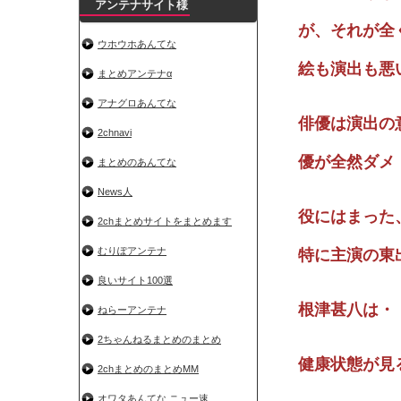
アンテナサイト様
が、それが全
ウホウホあんてな
絵も演出も悪
まとめアンテナα
アナグロあんてな
俳優は演出の
2chnavi
優が全然ダメ
まとめのあんてな
News人
役にはまった
2chまとめサイトをまとめます
むりぽアンテナ
特に主演の東
良いサイト100選
根津甚八は・
ねらーアンテナ
2ちゃんねるまとめのまとめ
健康状態が見
2chまとめのまとめMM
オワタあんてな ニュー速