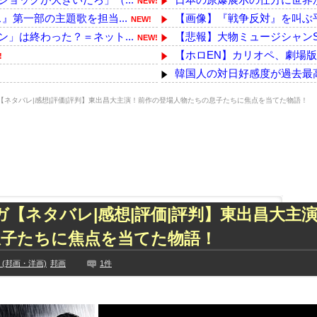
NEW!
第一部の主題歌を担当...
【画像】『戦争反対』を叫ぶ
NEW!
」は終わった？＝ネット...
【悲報】大物ミュージシャンSU
NEW!
【ホロEN】カリオペ、劇場版
!
韓国人の対日好感度が過去最高
!
・・・ マスコミが報...
みんなは職場のBBQなに持っ
NEW!
ーガ【ネタバレ|感想|評価|評判】東出昌大主演！前作の登場人物たちの息子たちに焦点を当てた物語！
かった失敗って何？
【悲報】れいわ大石あきこさ
NEW!
の一騎打ちになりそう
【速報】埼玉の山林で91歳遺体
NEW!
チギレ！これはガチで怖...
【悲報】財務省「レジ都合で消費
NEW!
ません」
【鼻水】お灸堂の院長先生によ
NEW!
た久保史緒里と中村麗...
小学校講師、とんでもない所か
技に初挑戦‼
【徹底議論】近代日本史で最
サーガ【ネタバレ|感想|評価|評判】東出昌大主
ズリ‼
【画像】国連、初の女性総長
息子たちに焦点を当てた物語！
見や総括を踏まえ、適...
ジャンポケ斎藤「性行為の許
ちらｗｗｗｗｗｗ
【乃木坂】水谷豊の息子、三山
(邦画・洋画)
邦画
1件
に!?超巨大マネ...
【TWICE】サナが佐藤健と
ない【梅咲遥】
【画像】彼女「ねー、今日のデ
入れる
外国人「お前らビッグマック