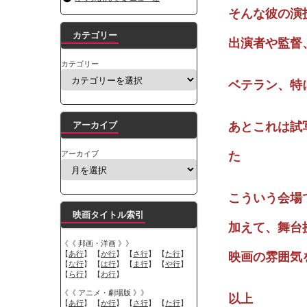
そんな彼の演
カテゴリー
出演者や監督
カテゴリー
ベテラン、特
アーカイブ
あとこれは試
アーカイブ
た
こういう会場
映画タイトル索引
加えて、舞台
《《 邦画・洋画 》》
【
あ行
】 【
か行
】 【
さ行
】 【
た行
】
映画の雰囲気
【
な行
】 【
は行
】 【
ま行
】 【
や行
】
【
ら行
】 【
わ行
】
《《 アニメ・劇場版 》》
以上
【
あ行
】 【
か行
】 【
さ行
】 【
た行
】