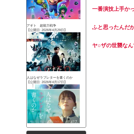
一番演技上手か
アギト 超能力戦争
ふと思ったんだ
【公開日: 2026年4月29日】
ヤ○ザの世襲な
人はなぜラブレターを書くのか
【公開日: 2026年4月17日】