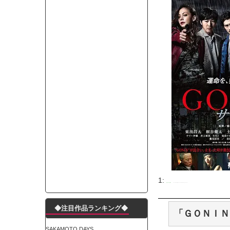
モーニングショー「視聴率5.2％！」テレビ朝日「
出自が社長にバレて「愛人になれ」と脅された。辞
【唖然】渋谷のホームレス対策、とんでもない領
子供部屋おじさんなんですがコード類の配線ぐちゃ
ポルシェが満を持して送り出す初EV 「タイカン」
【朗報】阪神のドラフト、ガチで大当たりだったｗ
下半身トレーニング、太ももに自信ニキきてくれ
Powered by livedoor 相互RSS
1:
名無シネマ＠上映中
2015/08/10(月) 11:51:19.24 ID:xNd2poK3.net
◆注目作品ランキング◆
「ＧＯＮＩＮ
SAKAMOTO DAYS