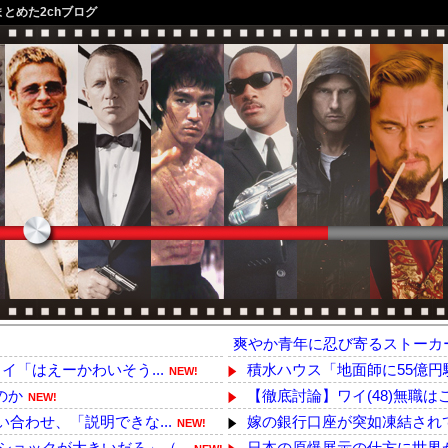
まとめた2chブログ
爽やか青年に忍び寄るストーカ
イ「はえーかわいそう...
積水ハウス「地面師に55億円騙
NEW!
のか
【徹底討論】ワイ(48)無職
NEW!
合わせ、「説明できな...
嫁の銀行口座が突如凍結されて
NEW!
ョックが大きいだろ」（...
日本の原爆展示の仕方に世界が