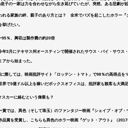
の息子の一家は力を合わせながら生き延びていたが、突然、ある悲劇が
ひたすら自民批判！」...
外国人「お前らビッグマック
めたら1週間もしないう...
メイドの格好してるちょちょ
われる家族の絆、親子のあり方とは？ 全米でバズを起こしたホラー『
域へｗｗｗｗｗｗ
ランJ民ワイ、新しいランニ
を挙げたい。
ぐちゃさせない方法教え...
BABYMETAL「PMC Vol.
はテスラのライバルに...
モーニングショー「視聴率5.2
ー95％、興収は製作費の約20倍
ｗｗｗｗｗｗｗｗｗｗｗ...
出自が社長にバレて「愛人にな
ｗｗｗｗｗｗｗｗｗ
【唖然】渋谷のホームレス対
今年3月にテキサス州オースティンで開催されたサウス・バイ・サウス・
【速報】川島海荷、警視庁前
ミアから始まった。
本田翼が好きなB'zの曲ラン
開に際しては、映画批評サイト「ロッテン・トマト」で98％の高得点をマ
Powered by livedoor 相互RSS
世界で3億ドル以上を稼いだボックスオフィスは、批評家も観客も大満
でオスカーに絡むという偉業も？
ー賞では、異色（そして珠玉）のファンタジー映画『シェイプ・オブ・ウ
作品賞を受賞し、こちらも異色のホラー映画『ゲット・アウト』（201