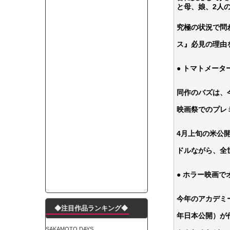
と母、娘、2人
モーニングショー「視聴率5.2％！」テレビ朝日「
出自が社長にバレて「愛人になれ」と脅された。辞
究極の状況で問
【唖然】渋谷のホームレス対策、とんでもない領
ス』必見の理由
子供部屋おじさんなんですがコード類の配線ぐちゃ
ポルシェが満を持して送り出す初EV 「タイカン」
● トマトメータ
【朗報】阪神のドラフト、ガチで大当たりだったｗ
下半身トレーニング、太ももに自信ニキきてくれ
同作のバズは、
Powered by livedoor 相互RSS
映画祭でのプレ
4月上旬の米公
ドルながら、全
● ホラー映画
今年のアカデミ
◆注目作品ランキング◆
年日本公開）が
SAKAMOTO DAYS