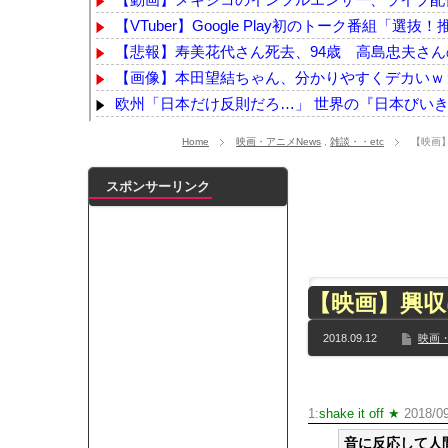
【VTuber】Google Play初のトーク番組「選抜！推
【悲報】寿美花代さん死去、94歳 高島忠夫さんの
【画像】本田望結ちゃん、分かりやすくデカいｗ
欧州「日本だけ反則だろ…」 世界の『日本びいき』
韓国人「日本メディアが大型台風13号が急カーブで
Home
映画・アニメNews
,
雑談・・etc
【映画
【画像】日本さん、避難所が各国と比べて優秀過
【悲報】K-POPアイドルの約半数が3年後には姿
スポンサーリンク
【朗報】むちむち女子バレー選手さん、脱いでしま
本田望結、久しぶりにセクシーﾃﾞｶﾊﾟｲ投稿！やっ
【乃木坂】水谷豊の息子、三山凌輝がW不倫‼共演し
【TWICE】サナが佐藤健とダブル主演の映画で演
【映画】興収
【乃木坂】TIFで披露したストライキダンスが大バ
【速報】石破首相 大敗の責任「両院議員総会での意
2018.09.12
映画・
【画像】色盲にはグレーにしか見えない事実がこ
『鬼滅の刃 無限城編』3部作で興収2000億円も視野
メイドの格好してるちょちょたんの破壊力が半端
1:
shake it off ★
2018/09
ランJ民ワイ、新しいランニングシューズを手に
音に反応して人