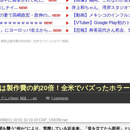
NEW!
しナイ...
井上和ちゃん、湾岸スタジオ
NEW!
妻で高嶋政宏・政伸の...
【動画】メキシコのインフル
NEW!
ｗｗｗｗｗｗｗｗｗｗ
【VTuber】Google Pla
NEW!
にヨーロッパ全土から...
【悲報】寿美花代さん死去、9
NEW!
韓国方面に向かって来...
【画像】本田望結ちゃん、分
NEW!
】興収は製作費の約20倍！全米でバズったホラー映画
ぎると話題に
【命題】『FF6リメイク』を
NEW!
を消す
欧州「日本だけ反則だろ…」 
NEW!
う????（画像あり）
韓国人「日本メディアが大型台
NEW!
ぱりお◯ぱいでかか...
【画像】日本さん、避難所が
NEW!
た久保史緒里と中村麗...
【悲報】K-POPアイドルの
技に初挑戦‼
「自衛隊の輸送機はエアコンを
は製作費の約20倍！全米でバズったホラー
ズリ‼
【ミリマス】6年後のアイド
見や総括を踏まえ、適...
【熊本地震】ボランティア「水
アニメNews
雑談・・etc
7 comments
ちらｗｗｗｗｗｗ
本田望結、久しぶりにセクシーﾃ
に!?超巨大マネ...
【乃木坂】水谷豊の息子、三山
ない【梅咲遥】
/09(日) 10:01:10.10 ID:
CAP_USER9.net
【TWICE】サナが佐藤健と
入れる
【画像】彼女「ねー、今日のデ
間を襲う“何か”により、荒廃している近未来。「音を立てたら即死」と