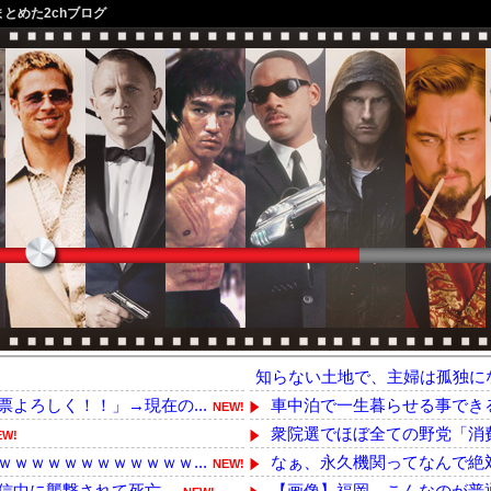
まとめた2chブログ
知らない土地で、主婦は孤独に
よろしく！！」→現在の...
車中泊で一生暮らせる事でき
NEW!
衆院選でほぼ全ての野党「消費
EW!
ｗｗｗｗｗｗｗｗｗｗｗ...
なぁ、永久機関ってなんで絶
NEW!
信中に襲撃されて死亡。
【画像】福岡、こんなのが普通