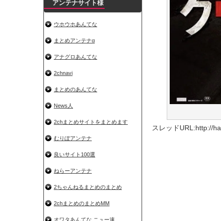
アンテナサイト様
ウホウホあんてな
まとめアンテナα
アナグロあんてな
2chnavi
まとめのあんてな
News人
2chまとめサイトをまとめます
スレッドURL:http://haya
むりぽアンテナ
良いサイト100選
ねらーアンテナ
2ちゃんねるまとめのまとめ
2chまとめのまとめMM
オワタあんてな ニュー速