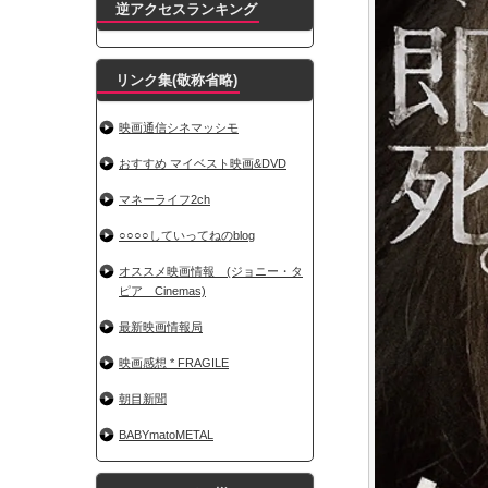
逆アクセスランキング
リンク集(敬称省略)
映画通信シネマッシモ
おすすめ マイベスト映画&DVD
マネーライフ2ch
○○○○していってねのblog
オススメ映画情報 (ジョニー・タ
ピア Cinemas)
最新映画情報局
映画感想 * FRAGILE
朝目新聞
BABYmatoMETAL