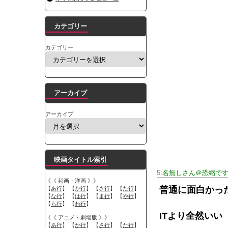
カテゴリー
カテゴリー
アーカイブ
アーカイブ
映画タイトル索引
5:
名無しさん＠恐縮で
《《 邦画・洋画 》》
普通に面白かっ
【
あ行
】 【
か行
】 【
さ行
】 【
た行
】
【
な行
】 【
は行
】 【
ま行
】 【
や行
】
【
ら行
】 【
わ行
】
ITより全然いい
《《 アニメ・劇場版 》》
【
あ行
】 【
か行
】 【
さ行
】 【
た行
】