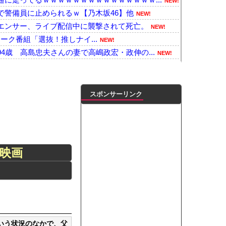
NEW!
で警備員に止められるｗ【乃木坂46】他
NEW!
エンサー、ライブ配信中に襲撃されて死亡。
NEW!
y初のトーク番組「選抜！推しナイ...
NEW!
4歳 高島忠夫さんの妻で高嶋政宏・政伸の...
NEW!
かりやすくデカいｗｗｗｗｗｗｗｗｗｗｗ
NEW!
絶対に大ヒットさせるために、付け加えるべ...
NEW!
世界の『日本びいき』にヨーロッパ全土から...
NEW!
スポンサーリンク
風13号が急カーブで韓国方面に向かって来...
NEW!
各国と比べて優秀過ぎると話題に
NEW!
約半数が3年後には姿を消す
NEW!
運ぶためのものじゃない」と救援活動に文句...
NEW!
映画
ル達はどんな感じになってるんだろう
NEW!
がない！届けて！」八代市市長「自分で取り...
NEW!
ﾞｶﾊﾟｲ投稿！やっぱりお◯ぱいでかか...
NEW!
凌輝がW不倫‼共演した久保史緒里と中村麗...
ダブル主演の映画で演技に初挑戦‼
ートこれで行っていー？」ﾊﾟｼｬ
いう状況のなかで、父