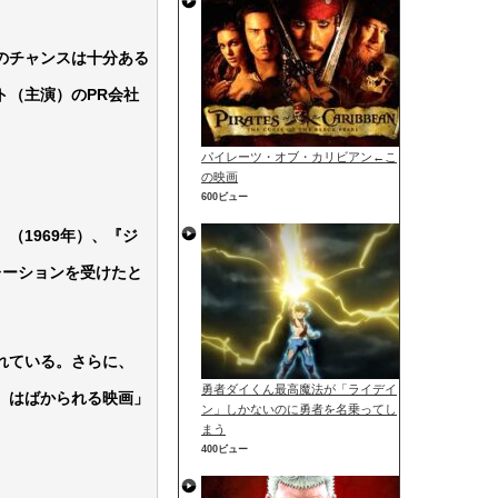
のチャンスは十分ある
ト（主演）のPR会社
パイレーツ・オブ・カリビアン←こ
の映画
600ビュー
（1969年）、『ジ
レーションを受けたと
れている。さらに、
勇者ダイくん最高魔法が「ライデイ
、はばかられる映画」
ン」しかないのに勇者を名乗ってし
まう
400ビュー