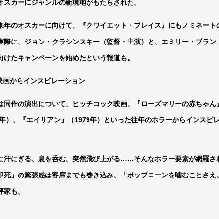
オスカーにジャンルの新境地がもたらされた。
来年のオスカーに向けて、『クワイエット・プレイス』にもノミネート
実際に、ジョン・クラシンスキー（監督・主演）と、エミリー・ブラン
向けたキャンペーンを始めたという報道も。
ー映画からインスピレーション
は同作の演出について、ヒッチコック映画、『ローズマリーの赤ちゃん』
75年）、『エイリアン』（1979年）といった往年のホラーからインスピ
に汗にぎる、息を呑む、突然飛び上がる……そんなホラー要素が網羅さ
即死」の緊張感は客席までも巻き込み、「ポップコーンを噛むことさえ
評家も。