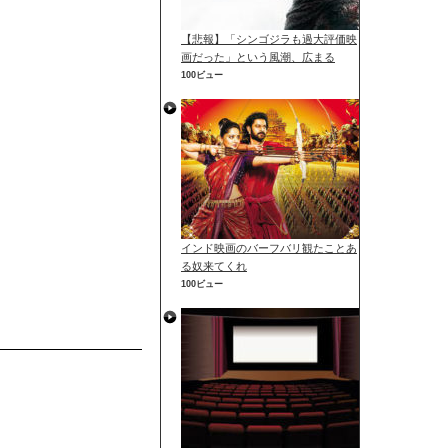
【悲報】「シンゴジラも過大評価映
画だった」という風潮、広まる
100ビュー
インド映画のバーフバリ観たことあ
る奴来てくれ
100ビュー