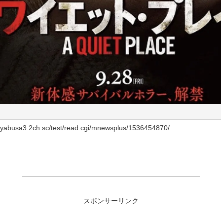
busa3.2ch.sc/test/read.cgi/mnewsplus/1536454870/
スポンサーリンク