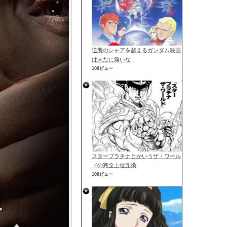
逆襲のシャアを超えるガンダム映画
は未だに無いな
100ビュー
スタープラチナとかいうザ・ワール
ドの完全上位互換
100ビュー