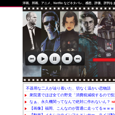
洋画、邦画、アニメ、Netflix などネタバレ、感想、評価、評判を
不器用な二人が辿り着いた、切なく温かい恋物語
衆院選でほぼ全ての野党「消費税減税するので投票
なぁ、永久機関ってなんで絶対に作れないん？
N
【画像】福岡、こんなのが普通に走ってるｗｗｗｗ
【動画】メキシコのインフルエンサー、ライブ配