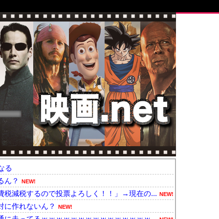
なる
るん？
NEW!
税減税するので投票よろしく！！」→現在の...
NEW!
対に作れないん？
NEW!
に走ってるｗｗｗｗｗｗｗｗｗｗｗｗｗｗｗ...