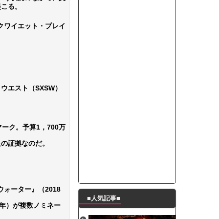
起こる。
って本当に美味しいと思うか？」
たんの破壊力が半端ない【梅咲遥】
クワイエット・プレイ
ングシューズを手に入れる
29 新生ベビメタ表紙」
％！」テレビ朝日「ひたすら自民批判！」...
れ」と脅された。辞めたら1週間もしないう...
策、とんでもない領域へｗｗｗｗｗｗ
ウエスト（SXSW）
で接触事故
キングが酷すぎるｗｗｗｗｗ
ーク。予算1，700万
足の証拠なのだ。
ォーター』（2018
■人気記事■
7年）が複数ノミネー