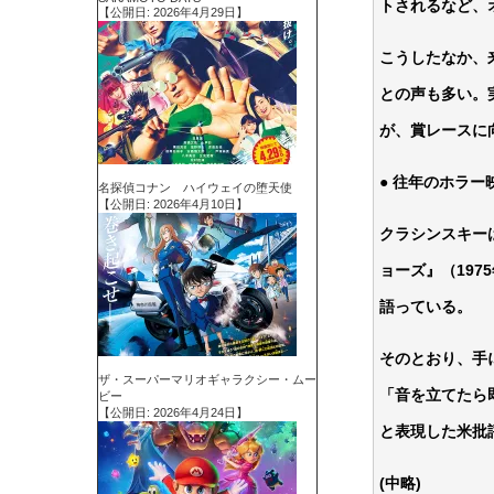
トされるなど、
【公開日: 2026年4月29日】
こうしたなか、
との声も多い。
が、賞レースに
● 往年のホラ
名探偵コナン ハイウェイの堕天使
【公開日: 2026年4月10日】
クラシンスキー
ョーズ』（19
語っている。
そのとおり、手
ザ・スーパーマリオギャラクシー・ムー
「音を立てたら
ビー
【公開日: 2026年4月24日】
と表現した米批
(中略)