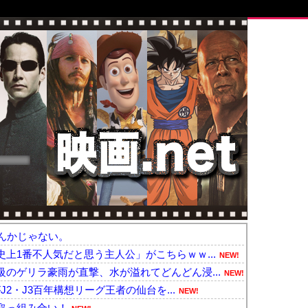
んかじゃない。
上1番不人気だと思う主人公」がこちらｗｗ...
NEW!
のゲリラ豪雨が直撃、水が溢れてどんどん浸...
NEW!
J2・J3百年構想リーグ王者の仙台を...
NEW!
取っ組み合い！