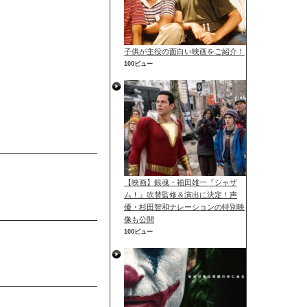
子供が主役の面白い映画をご紹介！
100ビュー
【映画】銀魂・福田雄一『シャザ
ム！』吹替監修＆演出に決定！声
優・杉田智和ナレーションの特別映
像も公開
100ビュー