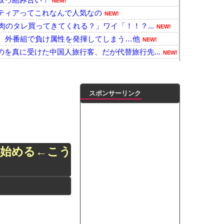
NEW!
ティアってこれなんで人気なの
NEW!
肉のタレ買ってきてくれる？」ワイ「！！？...
NEW!
ん、外番組で負け属性を発揮してしまう…他
NEW!
を真に受けた中国人旅行客、だが代替旅行先...
NEW!
ソン可愛すぎワロッタｗｗｗｗｗｗｗｗｗ
NEW!
42.5度記録
NEW!
を自動車評論家が褒めてる日本、中国人から...
NEW!
スポンサーリンク
目にあった話をする、オカルト系で
NEW!
Aボタン長押し」に気づかず任天堂に修正さ...
NEW!
了」、カプコンの回答と衝撃の詳細がコチラ...
NEW!
し訳ないが消費税1%になったらその分商品...
NEW!
み始める←こう
てけば嬉しい？
NEW!
ンがゴルフクラブをもって事務所を襲撃...
NEW!
トでボディラインくっきり！！
凌輝がW不倫‼共演した久保史緒里と中村麗...
ートこれで行っていー？」ﾊﾟｼｬ
って本当に美味しいと思うか？」