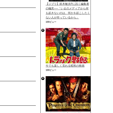
【ジブリ】鈴木敏夫Pに訊く編集者
の極意──「いまのメディアから何
も起きないのは、何かを起こしたく
ない人が作っているから」
100ビュー
今でも楽しく見れる昭和の映画
100ビュー