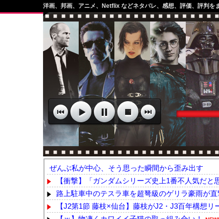
洋画、邦画、アニメ、Netflix などネタバレ、感想、評価、評判を
ぜんぶ私が中心、そう思った瞬間から歪み出す
【衝撃】「ガンダムシリーズ史上1番不人気だと思
路上駐車中のテスラ車を超弩級のゲリラ豪雨が直撃
【J2第1節 藤枝×仙台】藤枝がJ2・J3百年構想リー
【ｗ】物凄くカワイイ子猫の取っ組み合い！