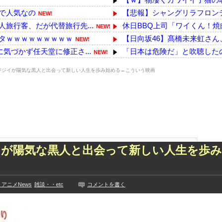
!
で人気なの
【悲報】シャングリラフロン
NEW!
旅行客、だが代替旅行先...
休日BBQ上司「ワイくん！焼
NEW!
タｗｗｗｗｗｗｗｗｗ
【日向坂46】髙橋未来虹さ
NEW!
気づかず任天堂に修正さ...
「日本は危険だ」と吹聴したの
NEW!
答と衝撃の詳細がコチラ...
【悲報】全盛期のエマ・ワト
NEW!
ジジイが陽気な黒人と出会って新しい人生を歩み始める←こういう映画
になったらその分商品...
酷暑続く韓国 観測史上最高の
NEW!
【悲報】BYDの軽EVラッコ
!
って事務所を襲撃...
【戦慄】山で洒落にならない
NEW!
チギレ！これはガチで怖...
【悲報】任天堂キッズさん、「
っきり！！
論争になった「ディスク販売終
た久保史緒里と中村麗...
【悲報】町のお弁当屋さん「申
イが陽気な黒人と出会って新しい人生を歩
技に初挑戦‼
みんなは職場のBBQなに持っ
見や総括を踏まえ、適...
【YG】BLACKPINKのファ
ちらｗｗｗｗｗｗ
浦野芽良アナ ピタピタニッ
アニメNews
雑談・・etc
コメントを書く
に!?超巨大マネ...
【乃木坂】水谷豊の息子、三山
ない【梅咲遥】
【画像】彼女「ねー、今日のデ
入れる
外国人「お前らビッグマック