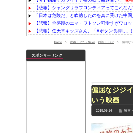
NEW
【悲報】シャングリラフロンティアってこれなん
「日本は危険だ」と吹聴したのを真に受けた中国人
【悲報】全盛期のエマ・ワトソン可愛すぎワロッ
【悲報】任天堂キッズさん、「Aボタン長押し」に
論争になった「ディスク販売終了」、カプコンの回
Home
映画・アニメNews
,
雑談・・etc
偏屈な
【悲報】町のお弁当屋さん「申し訳ないが消費税1%
みんなは職場のBBQなに持ってけば嬉しい？
NEW
スポンサーリンク
【YG】BLACKPINKのファンがゴルフクラブをも
【動画】ショートスリーパー堀大輔、高須幹弥にブ
浦野芽良アナ ピタピタニットでボディラインく
【乃木坂】水谷豊の息子、三山凌輝がW不倫‼共演し
偏屈なジジ
【TWICE】サナが佐藤健とダブル主演の映画で演
いう映画
【速報】石破首相 大敗の責任「両院議員総会での意
【画像】色盲にはグレーにしか見えない事実がこ
2018.09.14
映画・
『鬼滅の刃 無限城編』3部作で興収2000億円も視野
メイドの格好してるちょちょたんの破壊力が半端
ランJ民ワイ、新しいランニングシューズを手に