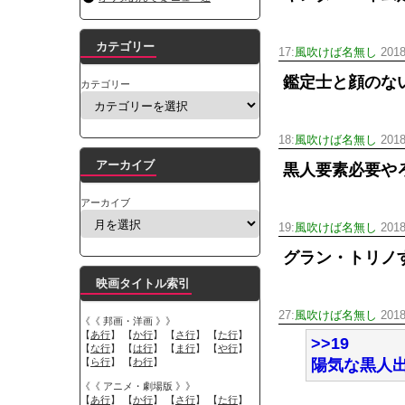
カテゴリー
17:
風吹けば名無し
2018
鑑定士と顔のな
カテゴリー
18:
風吹けば名無し
2018
アーカイブ
黒人要素必要や
アーカイブ
19:
風吹けば名無し
2018
グラン・トリノ
映画タイトル索引
27:
風吹けば名無し
2018
《《 邦画・洋画 》》
【
あ行
】 【
か行
】 【
さ行
】 【
た行
】
>>19
【
な行
】 【
は行
】 【
ま行
】 【
や行
】
【
ら行
】 【
わ行
】
陽気な黒人
《《 アニメ・劇場版 》》
【
あ行
】 【
か行
】 【
さ行
】 【
た行
】