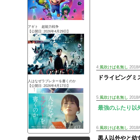
アギト 超能力戦争
【公開日: 2026年4月29日】
4:
風吹けば名無し
2018/
ドライビングミ
人はなぜラブレターを書くのか
【公開日: 2026年4月17日】
5:
風吹けば名無し
2018/
最強のふたり以
6:
風吹けば名無し
2018/
黒人以外やと幼