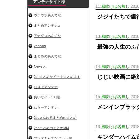
アンテナサイト様
11:
風吹けば名無し
2018
ウホウホあんてな
ジジイたちで銀
まとめアンテナα
アナグロあんてな
13:
風吹けば名無し
2018
最強の人生のふ
2chnavi
まとめのあんてな
News人
14:
風吹けば名無し
2018
じじい映画に絶
2chまとめサイトをまとめます
むりぽアンテナ
15:
風吹けば名無し
2018
良いサイト100選
メンインブラッ
ねらーアンテナ
2ちゃんねるまとめのまとめ
16:
風吹けば名無し
2018
2chまとめのまとめMM
キンダーハイム
オワタあんてな ニュー速