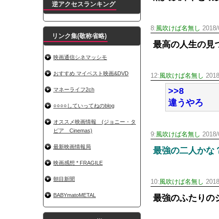
逆アクセスランキング
8:
風吹けば名無し
2018/
リンク集(敬称省略)
最高の人生の見
映画通信シネマッシモ
おすすめ マイベスト映画&DVD
12:
風吹けば名無し
2018
>>8
マネーライフ2ch
違うやろ
○○○○していってねのblog
オススメ映画情報 (ジョニー・タ
ピア Cinemas)
9:
風吹けば名無し
2018/
最新映画情報局
最強の二人かな
映画感想 * FRAGILE
朝目新聞
10:
風吹けば名無し
2018
BABYmatoMETAL
最強のふたりの