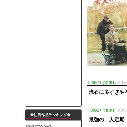
モーニングショー「視聴率5.2％！」テレビ朝日「
出自が社長にバレて「愛人になれ」と脅された。辞
【唖然】渋谷のホームレス対策、とんでもない領
子供部屋おじさんなんですがコード類の配線ぐちゃ
ポルシェが満を持して送り出す初EV 「タイカン」
【朗報】阪神のドラフト、ガチで大当たりだったｗ
下半身トレーニング、太ももに自信ニキきてくれ
Powered by livedoor 相互RSS
1:
風吹けば名無し
2018/
流石に多すぎや
2:
風吹けば名無し
2018/
◆注目作品ランキング◆
最強の二人定期
SAKAMOTO DAYS