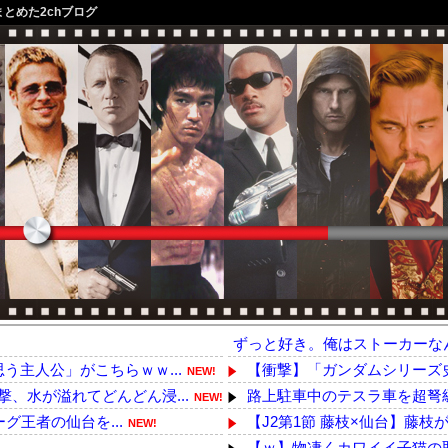
まとめた2chブログ
ずっと好き。俺はストーカーな
う主人公」がこちらｗｗ...
【衝撃】「ガンダムシリーズ史
NEW!
、水が溢れてどんどん浸...
路上駐車中のテスラ車を超弩級
NEW!
グ王者の仙台を...
【J2第1節 藤枝×仙台】藤枝が
NEW!
【ｗ】物凄くカワイイ子猫の