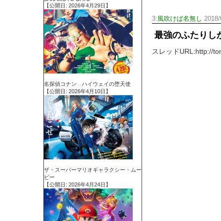
【公開日: 2026年4月29日】
3:
風吹けば名無し
2018/
最強のふたりし
スレッドURL:http://tomca
名探偵コナン ハイウェイの堕天使
【公開日: 2026年4月10日】
ザ・スーパーマリオギャラクシー・ムー
ビー
【公開日: 2026年4月24日】