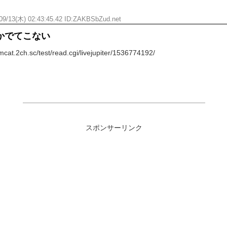
09/13(木) 02:43:45.42 ID:ZAKBSbZud.net
かでてこない
t.2ch.sc/test/read.cgi/livejupiter/1536774192/
スポンサーリンク