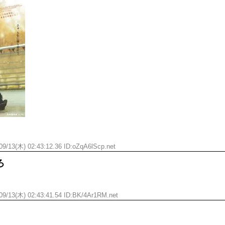
ひたすら自民批判！」...
メイドの格好してるちょちょ
めたら1週間もしないう...
ランJ民ワイ、新しいランニ
域へｗｗｗｗｗｗ
BABYMETAL「PMC Vol.
ぐちゃさせない方法教え...
モーニングショー「視聴率5.2
はテスラのライバルに...
出自が社長にバレて「愛人にな
ｗｗｗｗｗｗｗｗｗｗｗ...
【唖然】渋谷のホームレス対
ｗｗｗｗｗｗｗｗｗ
【速報】川島海荷、警視庁前
本田翼が好きなB'zの曲ラン
Powered by livedoor 相互RSS
09/13(木) 02:43:12.36 ID:oZqA6lScp.net
ろ
09/13(木) 02:43:41.54 ID:BK/4Ar1RM.net