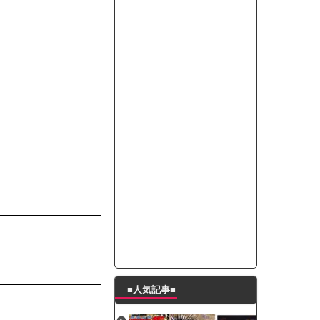
たんの破壊力が半端ない【梅咲遥】
ングシューズを手に入れる
29 新生ベビメタ表紙」
％！」テレビ朝日「ひたすら自民批判！」...
れ」と脅された。辞めたら1週間もしないう...
策、とんでもない領域へｗｗｗｗｗｗ
で接触事故
キングが酷すぎるｗｗｗｗｗ
■人気記事■