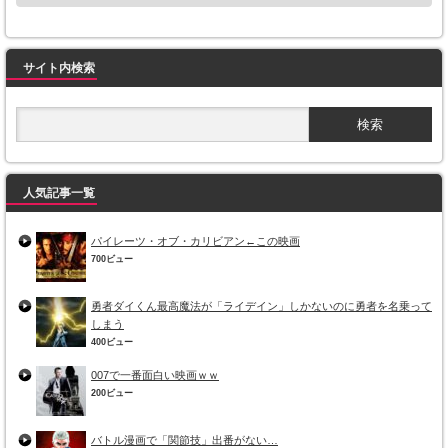
サイト内検索
人気記事一覧
パイレーツ・オブ・カリビアン←この映画
700ビュー
勇者ダイくん最高魔法が「ライデイン」しかないのに勇者を名乗って
しまう
400ビュー
007で一番面白い映画ｗｗ
200ビュー
バトル漫画で「関節技」出番がない…