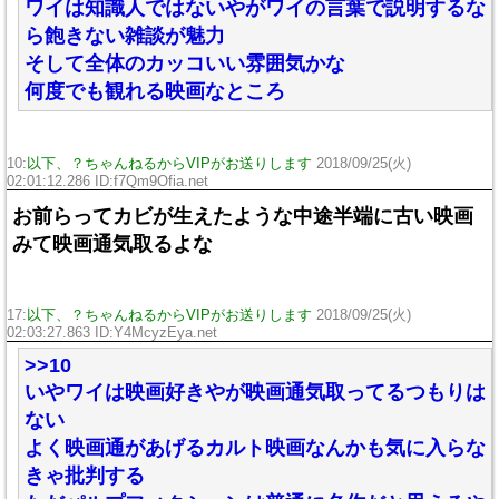
ワイは知識人ではないやがワイの言葉で説明するな
ら飽きない雑談が魅力
そして全体のカッコいい雰囲気かな
何度でも観れる映画なところ
10:
以下、？ちゃんねるからVIPがお送りします
2018/09/25(火)
02:01:12.286 ID:f7Qm9Ofia.net
お前らってカビが生えたような中途半端に古い映画
みて映画通気取るよな
17:
以下、？ちゃんねるからVIPがお送りします
2018/09/25(火)
02:03:27.863 ID:Y4McyzEya.net
>>10
いやワイは映画好きやが映画通気取ってるつもりは
ない
よく映画通があげるカルト映画なんかも気に入らな
きゃ批判する