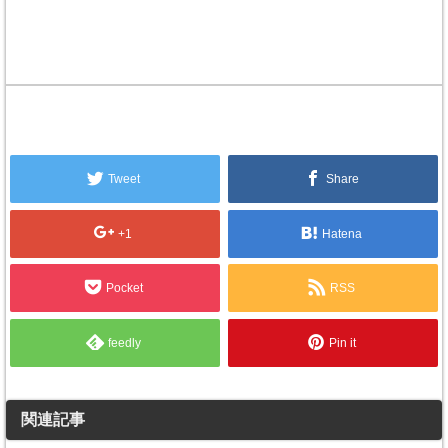
Tweet
Share
+1
Hatena
Pocket
RSS
feedly
Pin it
関連記事