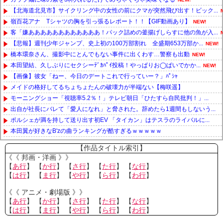
【北海道北見市】サイクリング中の女性の前にクマが突然飛び出す！ビック...
嶺百花アナ Tシャツの胸を引っ張るレポート！！【GIF動画あり】
NEW!
客「嫌ああああああああああああ！パック詰めの釜揚げしらすに他の魚が入...
【悲報】週刊少年ジャンプ、史上初の100万部割れ 全盛期653万部か...
NEW!
橋本環奈さん、撮影中にとんでもない事件に出くわす…警察も出動
NEW!
本田望結、久しぶりにセクシーﾃﾞｶﾊﾟｲ投稿！やっぱりお◯ぱいでかか...
NEW!
【画像】彼女「ねー、今日のデートこれで行っていー？」ﾊﾟｼｬ
メイドの格好してるちょちょたんの破壊力が半端ない【梅咲遥】
モーニングショー「視聴率5.2％！」テレビ朝日「ひたすら自民批判！」...
出自が社長にバレて「愛人になれ」と脅された。辞めたら1週間もしないう...
ポルシェが満を持して送り出す初EV 「タイカン」はテスラのライバルに...
本田翼が好きなB'zの曲ランキングが酷すぎるｗｗｗｗｗ
Powered by livedoor 相互RSS
【作品タイトル索引】
《《 邦画・洋画 》》
【
あ行
】 【
か行
】 【
さ行
】 【
た行
】 【
な行
】
【
は行
】 【
ま行
】 【
や行
】 【
ら行
】 【
わ行
】
《《 アニメ・劇場版 》》
【
あ行
】 【
か行
】 【
さ行
】 【
た行
】 【
な行
】
【
は行
】 【
ま行
】 【
や行
】 【
ら行
】 【
わ行
】