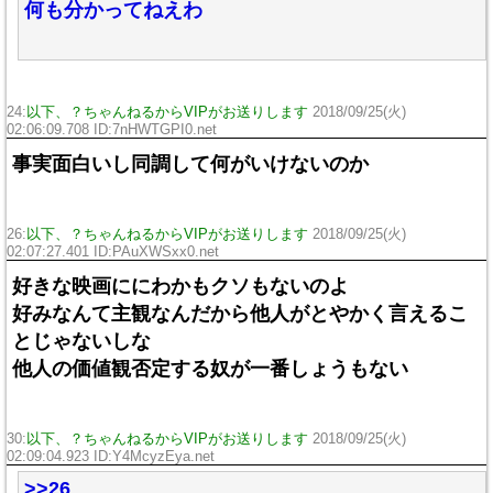
何も分かってねえわ
24:
以下、？ちゃんねるからVIPがお送りします
2018/09/25(火)
02:06:09.708 ID:7nHWTGPI0.net
事実面白いし同調して何がいけないのか
26:
以下、？ちゃんねるからVIPがお送りします
2018/09/25(火)
02:07:27.401 ID:PAuXWSxx0.net
好きな映画ににわかもクソもないのよ
好みなんて主観なんだから他人がとやかく言えるこ
とじゃないしな
他人の価値観否定する奴が一番しょうもない
30:
以下、？ちゃんねるからVIPがお送りします
2018/09/25(火)
02:09:04.923 ID:Y4McyzEya.net
>>26