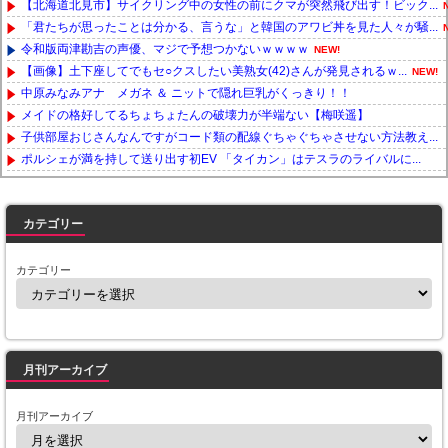
【北海道北見市】サイクリング中の女性の前にクマが突然飛び出す！ビック...
「君たちが思ったことは分かる、言うな」と韓国のアワビ丼を見た人々が騒...
令和版両津勘吉の声優、マジで予想つかないｗｗｗｗ
NEW!
【画像】土下座してでもセ○クスしたい美熟女(42)さんが発見されるｗ...
NEW!
中原みなみアナ メガネ ＆ ニットで隠れ巨乳がくっきり！！
メイドの格好してるちょちょたんの破壊力が半端ない【梅咲遥】
子供部屋おじさんなんですがコード類の配線ぐちゃぐちゃさせない方法教え...
ポルシェが満を持して送り出す初EV 「タイカン」はテスラのライバルに...
Powered by livedoor 相互RSS
カテゴリー
カテゴリー
月刊アーカイブ
月刊アーカイブ