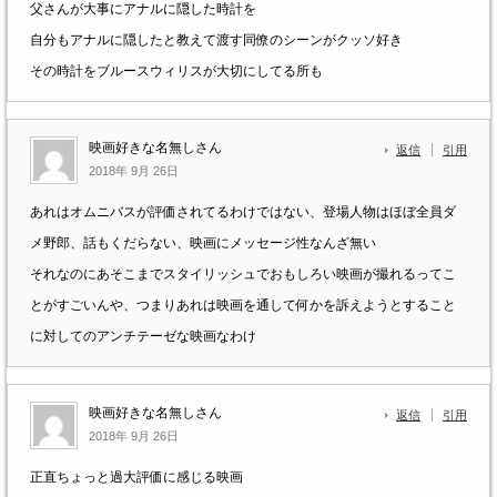
父さんが大事にアナルに隠した時計を
自分もアナルに隠したと教えて渡す同僚のシーンがクッソ好き
その時計をブルースウィリスが大切にしてる所も
映画好きな名無しさん
返信
引用
2018年 9月 26日
あれはオムニバスが評価されてるわけではない、登場人物はほぼ全員ダ
メ野郎、話もくだらない、映画にメッセージ性なんざ無い
それなのにあそこまでスタイリッシュでおもしろい映画が撮れるってこ
とがすごいんや、つまりあれは映画を通して何かを訴えようとすること
に対してのアンチテーゼな映画なわけ
映画好きな名無しさん
返信
引用
2018年 9月 26日
正直ちょっと過大評価に感じる映画