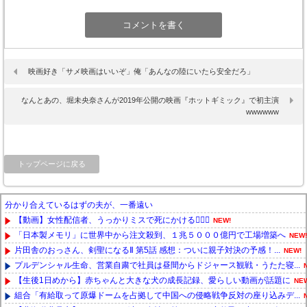
映画好き「サメ映画はいいぞ」俺「あんなの陸にいたら安全だろ」
なんとあの、堀未央奈さんが2019年公開の映画『ホットギミック』で初主演
wwwwww
トップページに戻る
分かり合えているはずの夫が、一番遠い
【動画】女性配信者、うっかりミスで死にかける🙍🏻‍♀
NEW!
「日本製メモリ」に世界中から注文殺到、１兆５０００億円で工場増築へ
NEW!
片田舎のおっさん、剣聖になるⅡ 第5話 感想：ついに親子対決の予感！...
NEW!
プルデンシャル生命、営業自粛で社員は昼間からドジャース観戦・うたた寝...
【生後1日めから】赤ちゃんと大きな犬の成長記録、愛らしい動画が話題に
NE
組合「有給取って原爆ドームを占拠して中国への侵略戦争反対の座り込みデ...