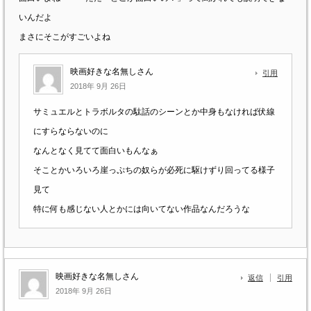
いんだよ
まさにそこがすごいよね
映画好きな名無しさん
引用
2018年 9月 26日
サミュエルとトラボルタの駄話のシーンとか中身もなければ伏線
にすらならないのに
なんとなく見てて面白いもんなぁ
そことかいろいろ崖っぷちの奴らが必死に駆けずり回ってる様子
見て
特に何も感じない人とかには向いてない作品なんだろうな
映画好きな名無しさん
返信
引用
2018年 9月 26日