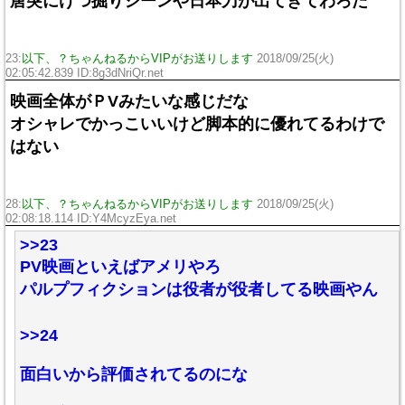
唐突にけつ掘りシーンや日本刀が出てきてわろた
23:
以下、？ちゃんねるからVIPがお送りします
2018/09/25(火)
02:05:42.839 ID:8g3dNriQr.net
映画全体がＰVみたいな感じだな
オシャレでかっこいいけど脚本的に優れてるわけで
はない
28:
以下、？ちゃんねるからVIPがお送りします
2018/09/25(火)
02:08:18.114 ID:Y4McyzEya.net
>>23
PV映画といえばアメリやろ
パルプフィクションは役者が役者してる映画やん
>>24
面白いから評価されてるのにな