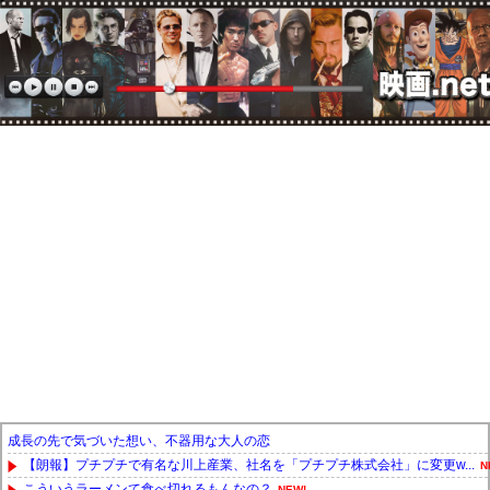
成長の先で気づいた想い、不器用な大人の恋
【朗報】プチプチで有名な川上産業、社名を「プチプチ株式会社」に変更w...
N
こういうラーメンて食べ切れるもんなの？
NEW!