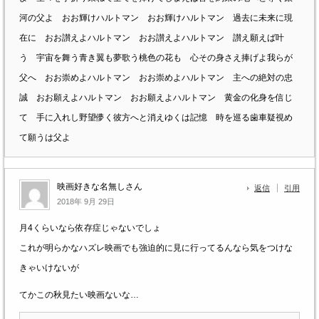
河の父よ おお輝けハルトマン おお輝けハルトマン 過去に未来に現
在に おお讃えよハルトマン おお讃えよハルトマン 讃え願えば叶
う 宇宙を舞う青き翼も夢歌う桃色の花も 心その身さえ捧げよ我らが
父へ おお崇めよハルトマン おお崇めよハルトマン 主への絶対の忠
誠 おお願えよハルトマン おお願えよハルトマン 黄金の化身を信じ
て 手に入れし野望儚く彼方へと消えゆくは記憶 時を巡る歯車疑視め
て願うは父よ
映画好きな名無しさん
返信
引用
2018年 9月 29日
月4くらいなら依存症じゃないでしょ
これが明らかなハズレ映画でも強迫的に見に行ってるんなら気をつけな
きゃいけないが
てかこの秋見たい映画ないな…