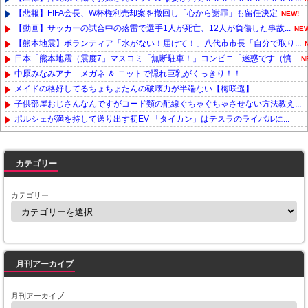
【悲報】FIFA会長、W杯権利売却案を撤回し「心から謝罪」も留任決定
NEW!
【動画】サッカーの試合中の落雷で選手1人が死亡、12人が負傷した事故...
NEW
【熊本地震】ボランティア「水がない！届けて！」八代市市長「自分で取り...
日本「熊本地震（震度7」マスコミ「無断駐車！」コンビニ「迷惑です（憤...
N
中原みなみアナ メガネ ＆ ニットで隠れ巨乳がくっきり！！
メイドの格好してるちょちょたんの破壊力が半端ない【梅咲遥】
子供部屋おじさんなんですがコード類の配線ぐちゃぐちゃさせない方法教え...
ポルシェが満を持して送り出す初EV 「タイカン」はテスラのライバルに...
Powered by livedoor 相互RSS
カテゴリー
カテゴリー
月刊アーカイブ
月刊アーカイブ