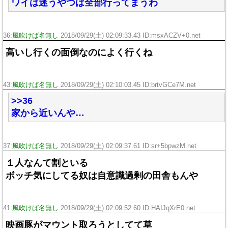
ワイは迷うやつは全部行ってまうわ
36:
風吹けば名無し
2018/09/29(土) 02:09:33.43 ID:msxACZV+0.net
高いし行くの面倒なのによく行くね
43:
風吹けば名無し
2018/09/29(土) 02:10:03.45 ID:brtvGCe7M.net
>>36
家から近いんや…
37:
風吹けば名無し
2018/09/29(土) 02:09:37.61 ID:sr+5bpwzM.net
１人なんて割といる
ボッチ気にしてる奴は自意識過剰の田舎もんや
41:
風吹けば名無し
2018/09/29(土) 02:09:52.60 ID:HAIJqXrE0.net
映画豚がマウント取ろうとしてて草