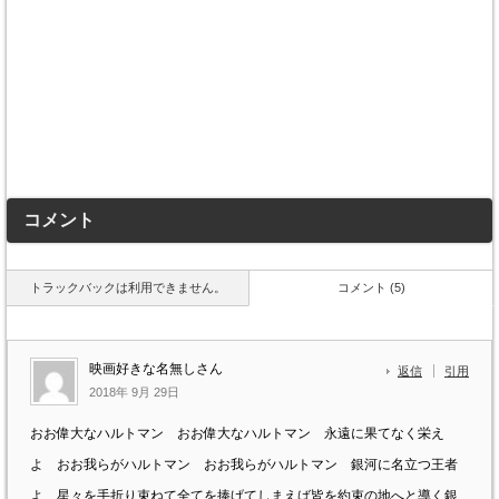
コメント
トラックバックは利用できません。
コメント (5)
映画好きな名無しさん
返信
引用
2018年 9月 29日
おお偉大なハルトマン おお偉大なハルトマン 永遠に果てなく栄え
よ おお我らがハルトマン おお我らがハルトマン 銀河に名立つ王者
よ 星々を手折り束ねて全てを捧げてしまえば皆を約束の地へと導く銀