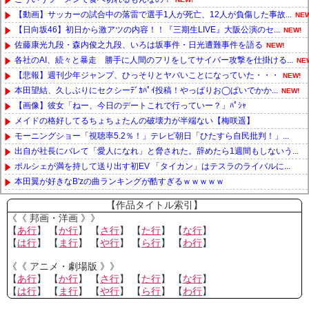
【動画】サッカーの試合中の落雷で選手1人が死亡、12人が負傷した事故...
NEW
【日向坂46】初日から激アツの内容！！『三期生LIVE』大阪公演のセ...
NEW!
佐藤康光九段・森内俊之九段、いろは坂事件・日光遭難事件を語る
NEW!
各社のAI、続々と暴走 勝手に人間のフリをしてサイバー攻撃を仕掛ける...
NE
【悲報】週刊少年ジャンプ、ひっそりとヤバいことになっていた・・・
NEW!
本田望結、久しぶりにセクシーﾃﾞｶﾊﾟｲ投稿！やっぱりお◯ぱいでかか...
NEW!
【画像】彼女「ねー、今日のデートこれで行っていー？」ﾊﾟｼｬ
メイドの格好してるちょちょたんの破壊力が半端ない【梅咲遥】
モーニングショー「視聴率5.2％！」テレビ朝日「ひたすら自民批判！」...
出自が社長にバレて「愛人になれ」と脅された。辞めたら1週間もしないう...
ポルシェが満を持して送り出す初EV 「タイカン」はテスラのライバルに...
本田翼が好きなB'zの曲ランキングが酷すぎるｗｗｗｗｗ
Powered by livedoor 相互RSS
【作品タイトル索引】
《《 邦画・洋画 》》
【
あ行
】 【
か行
】 【
さ行
】 【
た行
】 【
な行
】
【
は行
】 【
ま行
】 【
や行
】 【
ら行
】 【
わ行
】
《《 アニメ・劇場版 》》
【
あ行
】 【
か行
】 【
さ行
】 【
た行
】 【
な行
】
【
は行
】 【
ま行
】 【
や行
】 【
ら行
】 【
わ行
】