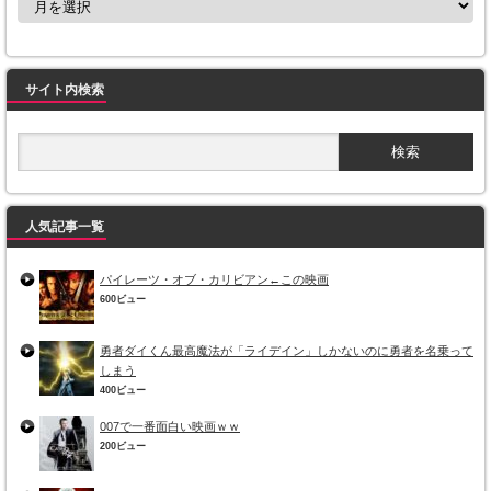
サイト内検索
人気記事一覧
パイレーツ・オブ・カリビアン←この映画
600ビュー
勇者ダイくん最高魔法が「ライデイン」しかないのに勇者を名乗って
しまう
400ビュー
007で一番面白い映画ｗｗ
200ビュー