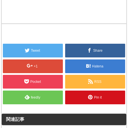
Tweet
Share
+1
Hatena
Pocket
RSS
feedly
Pin it
関連記事