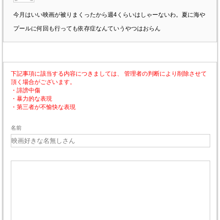
今月はいい映画が被りまくったから週4くらいはしゃーないわ。夏に海や
プールに何回も行っても依存症なんていうやつはおらん
下記事項に該当する内容につきましては、 管理者の判断により削除させて
頂く場合がございます。
・誹謗中傷
・暴力的な表現
・第三者が不愉快な表現
名前