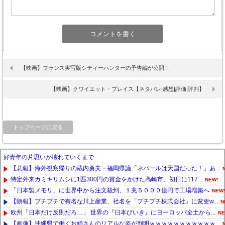
【映画】フランス実写版シティーハンターの予告編が公開！
【映画】クワイエット・プレイス【ネタバレ|感想|評価|評判】
トップページに戻る
好青年の片思いが壊れていくまで
【悲報】海外視察帰りの蔵内勇夫・福岡県議「ネパールは天国だった！」あ...
特定外来カミキリムシに1匹300円の賞金をかけた高崎市、初日に117...
NEW!
「日本製メモリ」に世界中から注文殺到、１兆５０００億円で工場増築へ
NEW!
【朗報】プチプチで有名な川上産業、社名を「プチプチ株式会社」に変更w...
N
欧州「日本だけ反則だろ…」 世界の『日本びいき』にヨーロッパ全土から...
NE
【画像】沖縄県で働くお姉さんのリアルな姿が判明ｗｗｗｗｗｗｗｗｗｗｗ...