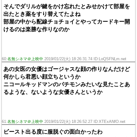
そんでダリルが鍵をかけ忘れたとみせかけて部屋を
出たとき薬をすり替えてたよね
部屋の中から配線チョチョイとやってカードキー開
けるのは楽勝な作りなのか
60:
名無シネマ＠上映中
2019/01/22(火) 18:26:31.74 ID:LoQSFNLm.net
あの女医の女優はゴージャスな顔の作りなんだけど
何かしら君悪い顔立ちというか
ニコールキッドマンのパチモンみたいな見たことあ
るような、ないような女優さんというか
61:
名無シネマ＠上映中
2019/01/22(火) 18:26:52.27 ID:XTExANfO.net
ビースト出る度に服脱ぐの面白かったわ