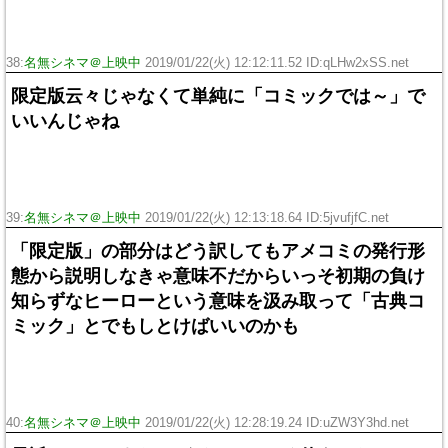
38:
名無シネマ＠上映中
2019/01/22(火) 12:12:11.52 ID:qLHw2xSS.net
限定版云々じゃなくて単純に「コミックでは～」で
いいんじゃね
39:
名無シネマ＠上映中
2019/01/22(火) 12:13:18.64 ID:5jvufjfC.net
「限定版」の部分はどう訳してもアメコミの発行形
態から説明しなきゃ意味不だからいっそ初期の負け
知らずなヒーローという意味を汲み取って「古典コ
ミック」とでもしとけばいいのかも
40:
名無シネマ＠上映中
2019/01/22(火) 12:28:19.24 ID:uZW3Y3hd.net