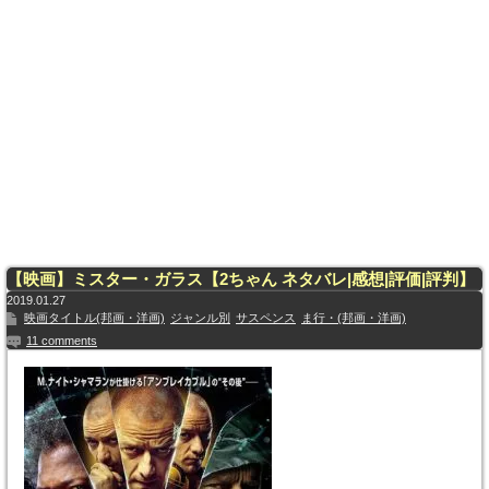
【映画】ミスター・ガラス【2ちゃん ネタバレ|感想|評価|評判】
2019.01.27
映画タイトル(邦画・洋画)
ジャンル別
サスペンス
ま行・(邦画・洋画)
11 comments