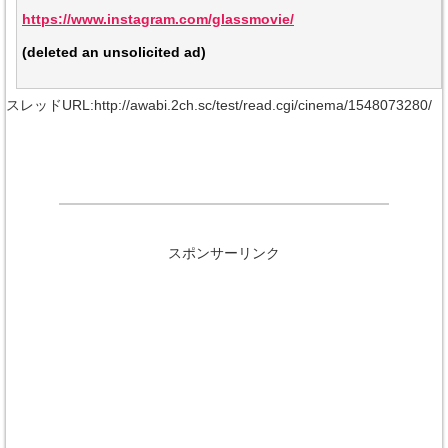
https://www.instagram.com/glassmovie/
(deleted an unsolicited ad)
スレッドURL:http://awabi.2ch.sc/test/read.cgi/cinema/1548073280/
スポンサーリンク