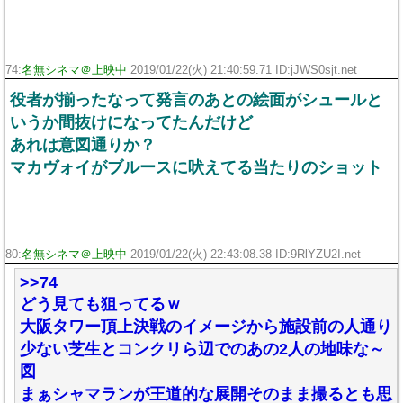
74:
名無シネマ＠上映中
2019/01/22(火) 21:40:59.71 ID:jJWS0sjt.net
役者が揃ったなって発言のあとの絵面がシュールと
いうか間抜けになってたんだけど
あれは意図通りか？
マカヴォイがブルースに吠えてる当たりのショット
80:
名無シネマ＠上映中
2019/01/22(火) 22:43:08.38 ID:9RlYZU2I.net
>>74
どう見ても狙ってるｗ
大阪タワー頂上決戦のイメージから施設前の人通り
少ない芝生とコンクリら辺でのあの2人の地味な～
図
まぁシャマランが王道的な展開そのまま撮るとも思