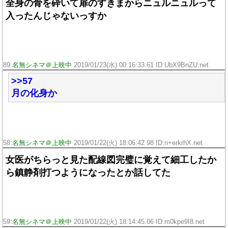
全身の骨を砕いて扉のすきまからニュルニュルって
入ったんじゃないっすか
89:
名無シネマ＠上映中
2019/01/23(水) 00:16:33.61 ID:UbX9BnZU.net
>>57
月の化身か
58:
名無シネマ＠上映中
2019/01/22(火) 18:06:42.98 ID:n+erkrhX.net
女医がちらっと見た配線図完璧に覚えて細工したか
ら鎮静剤打つようになったとか話してた
59:
名無シネマ＠上映中
2019/01/22(火) 18:14:45.06 ID:m0kpe9I8.net