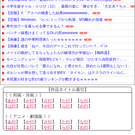
小学生姫ギャル・りりぴ（12）、最新の姿に「痩せすぎ」「大丈夫？ちゃ...
NE
【悲報】X「アスペの検査した結果wwwwwwwww」
NEW!
【悲報】Windows、ついにトップから転落、MS離れが加速
NEW!
車中泊で一生暮らせる事できるん？
NEW!
パンティ線透けまくってるOLの尻wwwwww
NEW!
【画像】謎の中華料理来たったｗｗｗｗｗｗｗ
NEW!
【画像】彼女「ねー、今日のデートこれで行っていー？」ﾊﾟｼｬ
メイドの格好してるちょちょたんの破壊力が半端ない【梅咲遥】
モーニングショー「視聴率5.2％！」テレビ朝日「ひたすら自民批判！」...
出自が社長にバレて「愛人になれ」と脅された。辞めたら1週間もしないう...
ポルシェが満を持して送り出す初EV 「タイカン」はテスラのライバルに...
本田翼が好きなB'zの曲ランキングが酷すぎるｗｗｗｗｗ
Powered by livedoor 相互RSS
【作品タイトル索引】
《《 邦画・洋画 》》
【
あ行
】 【
か行
】 【
さ行
】 【
た行
】 【
な行
】
【
は行
】 【
ま行
】 【
や行
】 【
ら行
】 【
わ行
】
《《 アニメ・劇場版 》》
【
あ行
】 【
か行
】 【
さ行
】 【
た行
】 【
な行
】
【
は行
】 【
ま行
】 【
や行
】 【
ら行
】 【
わ行
】