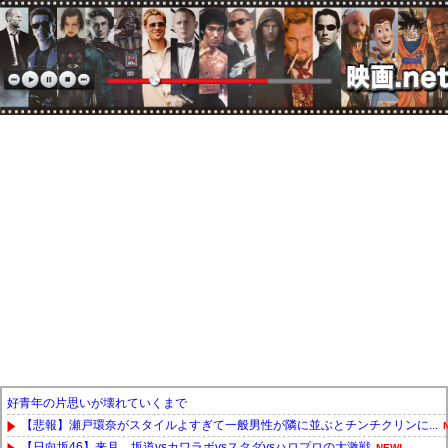
好青年の片思いが壊れていくまで
【悲報】瀬戸環奈がスタイルよすぎて一般男性が隣に並ぶとチンチクリンに...
【日向坂46】来月、坂道vsカワラボvsスタダvsハロプロの大激戦
NEW!