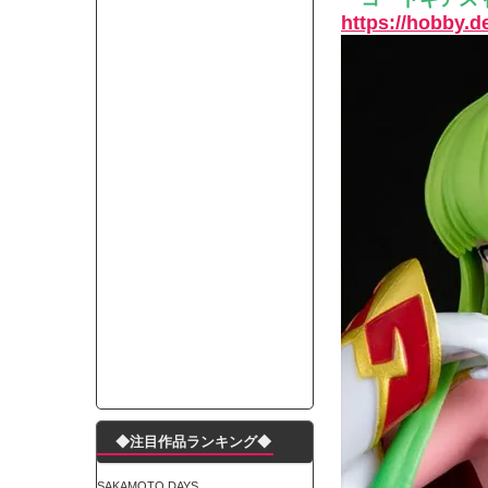
モーニングショー「視聴率5.2％！」テレビ朝日「
https://hobby.
出自が社長にバレて「愛人になれ」と脅された。辞
【唖然】渋谷のホームレス対策、とんでもない領
子供部屋おじさんなんですがコード類の配線ぐちゃ
ポルシェが満を持して送り出す初EV 「タイカン」
【朗報】阪神のドラフト、ガチで大当たりだったｗ
下半身トレーニング、太ももに自信ニキきてくれ
Powered by livedoor 相互RSS
◆注目作品ランキング◆
SAKAMOTO DAYS