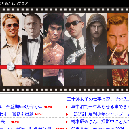
まとめた2chブログ
三十路女子の仕事と恋、その先
全盛期653万部か...
車中泊で一生暮らせる事でき
NEW!
わす…警察も出動
【悲報】週刊少年ジャンプ、史上
NEW!
発表！
橋本環奈さん、撮影中にとん
NEW!
ンのモザ無し映像が公開...
任天堂が「gamescom 20