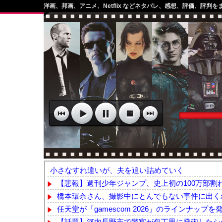
洋画、邦画、アニメ、Netflix などネタバレ、感想、評価、評判を
小さなすれ違いが、夫を追い詰めていく
【悲報】週刊少年ジャンプ、史上初の100万部割れ 
橋本環奈さん、撮影中にとんでもない事件に出く
任天堂が「gamescom 2026」のラインナップを
【話題】河内長野市で警官が包丁男に発砲したシー