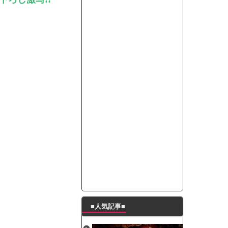
って本当に美味しいと思うか？」
たんの破壊力が半端ない【梅咲遥】
ングシューズを手に入れる
29 新生ベビメタ表紙」
％！」テレビ朝日「ひたすら自民批判！」...
れ」と脅された。辞めたら1週間もしないう...
策、とんでもない領域へｗｗｗｗｗｗ
で接触事故
キングが酷すぎるｗｗｗｗｗ
■人気記事■