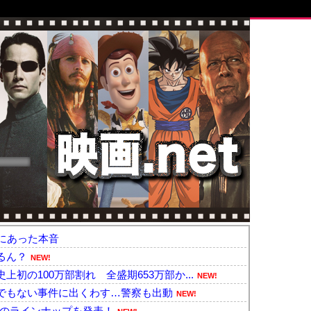
にあった本音
るん？
NEW!
初の100万部割れ 全盛期653万部か...
NEW!
でもない事件に出くわす…警察も出動
NEW!
26」のラインナップを発表！