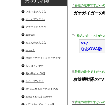
アンテナサイト様
7:
番組の途中ですがへの＼
ウホウホあんてな
ガオガイガーの
まとめアンテナα
アナグロあんてな
2chnavi
74:
番組の途中ですがへの
>>7
まとめのあんてな
なおOVA版
News人
2chまとめサイトをまとめます
むりぽアンテナ
8:
番組の途中ですがへの＼
良いサイト100選
攻殻機動隊のT
ねらーアンテナ
2ちゃんねるまとめのまとめ
2chまとめのまとめMM
9:
番組の途中ですがへの＼
オワタあんてな ニュー速