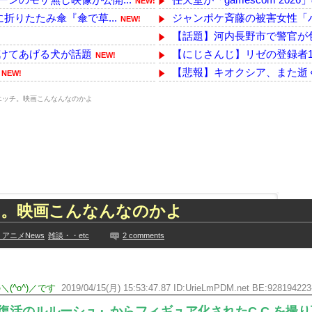
NEW!
折りたたみ傘『傘で草...
ジャンポケ斉藤の被害女性「バウ
NEW!
【話題】河内長野市で警官が包
けてあげる犬が話題
【にじさんじ】リゼの登録者1
NEW!
【悲報】キオクシア、また逝
NEW!
【泣】打ち上げられた魚に、
、エッチ。映画こんなんなのかよ
供した日本の飲食店…韓...
志村けんのバカ殿←これどこ
NEW!
リアプランが崩れ去...
出水麻衣アナ なぜか胸チラ
NEW!
う????（画像あり）
【画像】ボーッシュJS8歳が
NEW!
ぱりお◯ぱいでかか...
客が使ったビールジョッキを水
NEW!
た久保史緒里と中村麗...
幼女戦記Ⅱ 第5話 感想：派閥
技に初挑戦‼
小学校を避難所にしたことに激
ッチ。映画こんなんなのかよ
ズリ‼
【画像】Aカップにしかない
見や総括を踏まえ、適...
中国「アメリカさぁ、調子乗っ
アニメNews
雑談・・etc
2 comments
ちらｗｗｗｗｗｗ
本田望結、久しぶりにセクシーﾃ
に!?超巨大マネ...
【乃木坂】水谷豊の息子、三山
ない【梅咲遥】
(^o^)／です
2019/04/15(月) 15:53:47.87 ID:UrieLmPDM.net BE:928194223
【TWICE】サナが佐藤健と
入れる
【画像】彼女「ねー、今日のデ
復活のルルーシュ』からフィギュア化されたC.C.を撮り