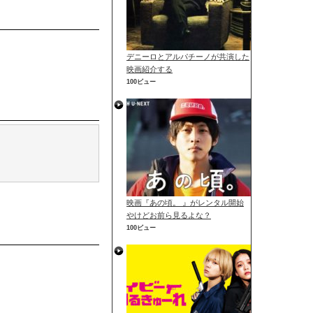
デニーロとアルパチーノが共演した
映画紹介する
100ビュー
映画『あの頃。 』がレンタル開始
やけどお前ら見るよな？
100ビュー