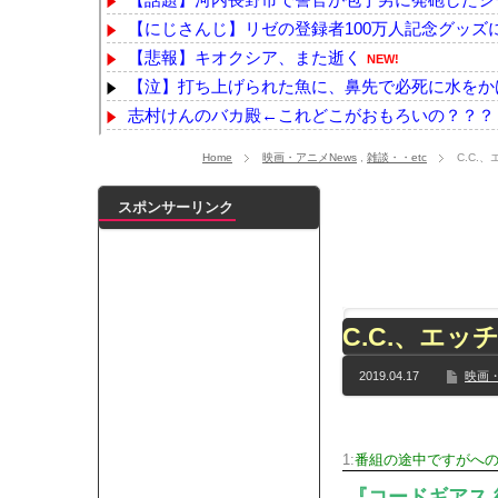
【にじさんじ】リゼの登録者100万人記念グッズに
【悲報】キオクシア、また逝く
NEW!
【泣】打ち上げられた魚に、鼻先で必死に水をか
志村けんのバカ殿←これどこがおもろいの？？？
出水麻衣アナ なぜか胸チラ！！
NEW!
Home
映画・アニメNews
,
雑談・・etc
C.C.
客が使ったビールジョッキを水だけですすいで再提
幼女戦記Ⅱ 第5話 感想：派閥のボスが島流しでキャ
スポンサーリンク
【朗報】むちむち女子バレー選手さん、脱いでしま
本田望結、久しぶりにセクシーﾃﾞｶﾊﾟｲ投稿！やっ
【乃木坂】水谷豊の息子、三山凌輝がW不倫‼共演し
【TWICE】サナが佐藤健とダブル主演の映画で演
C.C.、エ
【乃木坂】TIFで披露したストライキダンスが大バ
【速報】石破首相 大敗の責任「両院議員総会での意
2019.04.17
映画・
【画像】色盲にはグレーにしか見えない事実がこ
『鬼滅の刃 無限城編』3部作で興収2000億円も視野
メイドの格好してるちょちょたんの破壊力が半端
1:
番組の途中ですがへの＼
ランJ民ワイ、新しいランニングシューズを手に
『コードギアス 