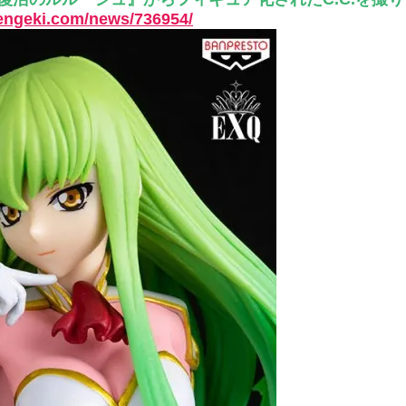
ひたすら自民批判！」...
dengeki.com/news/736954/
外国人「お前らビッグマック
めたら1週間もしないう...
メイドの格好してるちょちょ
域へｗｗｗｗｗｗ
ランJ民ワイ、新しいランニ
ぐちゃさせない方法教え...
BABYMETAL「PMC Vol.
はテスラのライバルに...
モーニングショー「視聴率5.2
ｗｗｗｗｗｗｗｗｗｗｗ...
出自が社長にバレて「愛人にな
ｗｗｗｗｗｗｗｗｗ
【唖然】渋谷のホームレス対
【速報】川島海荷、警視庁前
本田翼が好きなB'zの曲ラン
Powered by livedoor 相互RSS