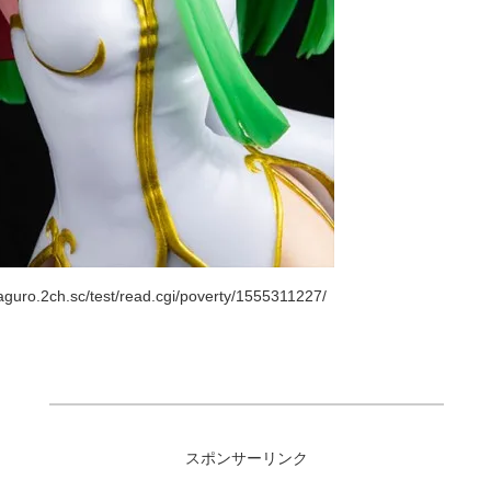
ro.2ch.sc/test/read.cgi/poverty/1555311227/
スポンサーリンク