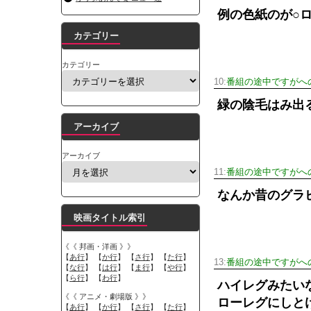
例の色紙のが○
カテゴリー
カテゴリー
10:
番組の途中ですがへの
緑の陰毛はみ出
アーカイブ
アーカイブ
11:
番組の途中ですがへの
なんか昔のグラ
映画タイトル索引
《《 邦画・洋画 》》
【
あ行
】 【
か行
】 【
さ行
】 【
た行
】
13:
番組の途中ですがへの
【
な行
】 【
は行
】 【
ま行
】 【
や行
】
【
ら行
】 【
わ行
】
ハイレグみたい
《《 アニメ・劇場版 》》
ローレグにしと
【
あ行
】 【
か行
】 【
さ行
】 【
た行
】