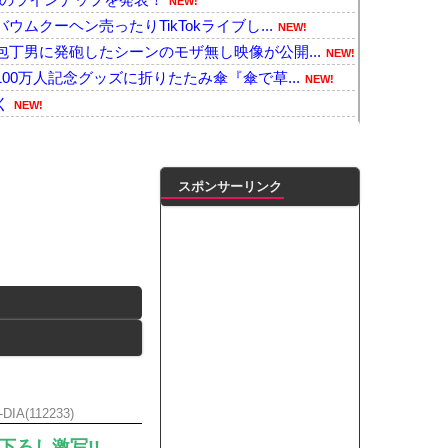
NEW!
ムクーヘン売ったりTikTokライブし...
NEW!
丁男に発砲したシーンのモザ無し映像が公開...
NEW!
00万人記念グッズに折りたたみ傘『傘で草...
NEW!
く
NEW!
鼻先で必死に水をかけてあげる犬が話題
NEW!
がおもろいの？？？
NEW!
！！
NEW!
スポンサーリンク
23歳になった結果ｗ
NEW!
だけですすいで再提供した日本の飲食店…韓...
NEW!
のボスが島流しでキャリアプランが崩れ去...
NEW!
怒した某野党幹部、僅か3文字で論破される...
NEW!
このエ□さｗｗｗｗｗｗｗ
NEW!
てるからお前らが頼ってる軍用中国ドローン...
NEW!
ﾞｶﾊﾟｲ投稿！やっぱりお◯ぱいでかか...
NEW!
凌輝がW不倫‼共演した久保史緒里と中村麗...
-DIA(112233)
ダブル主演の映画で演技に初挑戦‼
ートこれで行っていー？」ﾊﾟｼｬ
下ろし激写!!