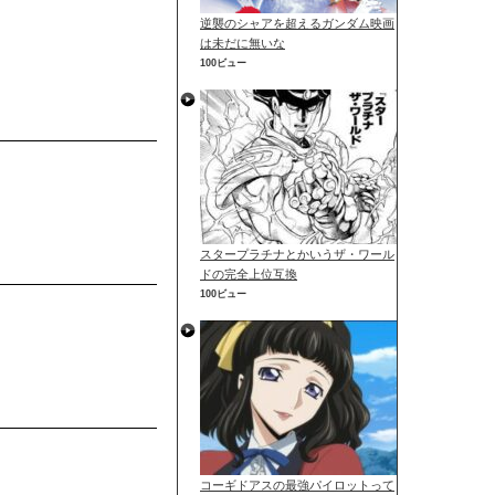
逆襲のシャアを超えるガンダム映画
は未だに無いな
100ビュー
スタープラチナとかいうザ・ワール
ドの完全上位互換
100ビュー
コーギドアスの最強パイロットって