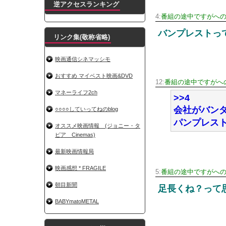
逆アクセスランキング
4:
番組の途中ですがへの＼
バンプレストっ
リンク集(敬称省略)
映画通信シネマッシモ
おすすめ マイベスト映画&DVD
12:
番組の途中ですがへの
マネーライフ2ch
>>4
会社がバン
○○○○していってねのblog
パンプレス
オススメ映画情報 (ジョニー・タ
ピア Cinemas)
最新映画情報局
映画感想 * FRAGILE
5:
番組の途中ですがへの＼
朝目新聞
足長くね？って
BABYmatoMETAL