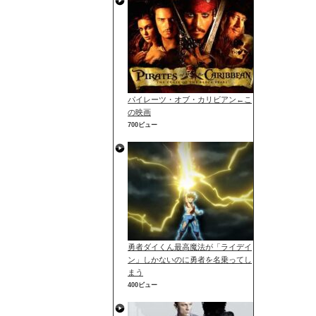
パイレーツ・オブ・カリビアン←こ
の映画
700ビュー
勇者ダイくん最高魔法が「ライデイ
ン」しかないのに勇者を名乗ってし
まう
400ビュー