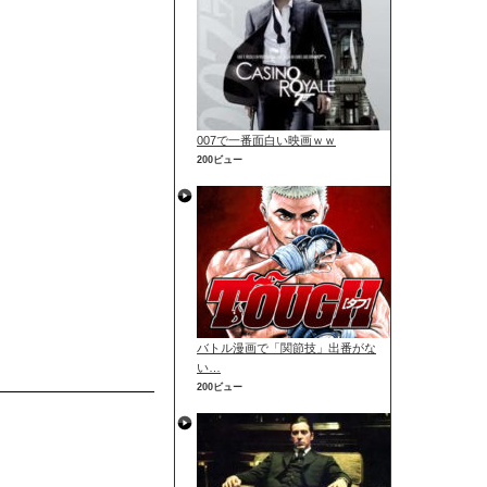
007で一番面白い映画ｗｗ
200ビュー
バトル漫画で「関節技」出番がな
い…
200ビュー