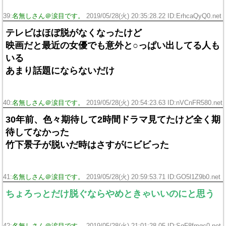
39:
名無しさん＠涙目です。
2019/05/28(火) 20:35:28.22 ID:ErhcaQyQ0.net
テレビはほぼ脱がなくなったけど
映画だと最近の女優でも意外と○っぱい出してる人も
いる
あまり話題にならないだけ
40:
名無しさん＠涙目です。
2019/05/28(火) 20:54:23.63 ID:nVCnFR580.net
30年前、色々期待して2時間ドラマ見てたけど全く期
待してなかった
竹下景子が脱いだ時はさすがにビビった
41:
名無しさん＠涙目です。
2019/05/28(火) 20:59:53.71 ID:GO5l1Z9b0.net
ちょろっとだけ脱ぐならやめときゃいいのにと思う