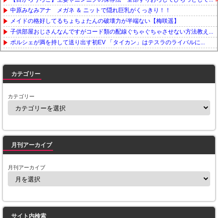
中原みなみアナ メガネ ＆ ニットで隠れ巨乳がくっきり！！
メイドの格好してるちょちょたんの破壊力が半端ない【梅咲遥】
子供部屋おじさんなんですがコード類の配線ぐちゃぐちゃさせない方法教え...
ポルシェが満を持して送り出す初EV 「タイカン」はテスラのライバルに...
Powered by livedoor 相互RSS
カテゴリー
カテゴリー
月刊アーカイブ
月刊アーカイブ
サイト内検索