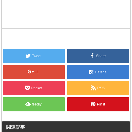
Tweet
Share
+1
Hatena
Pocket
RSS
feedly
Pin it
関連記事