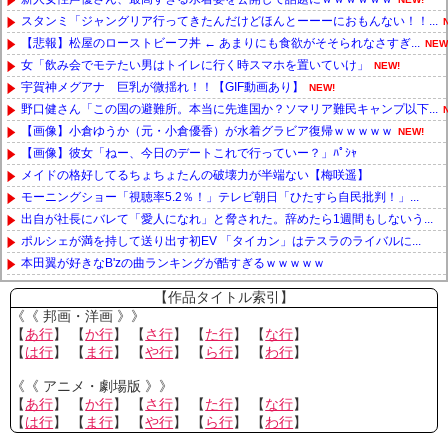
スタンミ「ジャングリア行ってきたんだけどほんとーーーにおもんない！！...
【悲報】松屋のローストビーフ丼 ← あまりにも食欲がそそられなさすぎ...
NEW
女「飲み会でモテたい男はトイレに行く時スマホを置いていけ」
NEW!
宇賀神メグアナ 巨乳が微揺れ！！【GIF動画あり】
NEW!
野口健さん「この国の避難所。本当に先進国か？ソマリア難民キャンプ以下...
【画像】小倉ゆうか（元・小倉優香）が水着グラビア復帰ｗｗｗｗｗ
NEW!
【画像】彼女「ねー、今日のデートこれで行っていー？」ﾊﾟｼｬ
メイドの格好してるちょちょたんの破壊力が半端ない【梅咲遥】
モーニングショー「視聴率5.2％！」テレビ朝日「ひたすら自民批判！」...
出自が社長にバレて「愛人になれ」と脅された。辞めたら1週間もしないう...
ポルシェが満を持して送り出す初EV 「タイカン」はテスラのライバルに...
本田翼が好きなB'zの曲ランキングが酷すぎるｗｗｗｗｗ
Powered by livedoor 相互RSS
【作品タイトル索引】
《《 邦画・洋画 》》
【
あ行
】 【
か行
】 【
さ行
】 【
た行
】 【
な行
】
【
は行
】 【
ま行
】 【
や行
】 【
ら行
】 【
わ行
】
《《 アニメ・劇場版 》》
【
あ行
】 【
か行
】 【
さ行
】 【
た行
】 【
な行
】
【
は行
】 【
ま行
】 【
や行
】 【
ら行
】 【
わ行
】