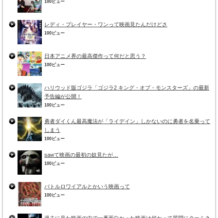
100ビュー
レディ・プレイヤー・ワンって映画見たんだけどさ
100ビュー
日本アニメ界の最高傑作って何だと思う？
100ビュー
ハリウッド版ゴジラ「ゴジラ2 キング・オブ・モンスターズ」の最新
予告編が公開！
100ビュー
勇者ダイくん最高魔法が「ライデイン」しかないのに勇者を名乗って
しまう
100ビュー
sawて映画の最初の奴見たが…
100ビュー
バトルロワイアルとかいう映画って
100ビュー
過去に見た映画の中で一番面白かった映画は何かって質問にターミネ