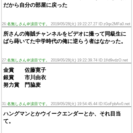
だから自分の部屋に戻った
26:
名無しさん＠涙目です。
2019/05/28(火) 19:22:27.27 ID:z0qx2MFa0.net
所さんの海賊チャンネルをビデオに撮って同級生に
ばら蒔いてた中学時代の俺に逆らう者はなかった。
27:
名無しさん＠涙目です。
2019/05/28(火) 19:22:39.74 ID:1f/d9vdzO.net
金賞 佐藤寛子
銀賞 市川由衣
努力賞 門脇麦
31:
名無しさん＠涙目です。
2019/05/28(火) 19:54:45.44 ID:IGoFpbAv0.net
ハングマンとかウイークエンダーとか、それ目当
て。