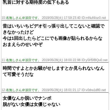
乳首に対する期待度の低下もある
10:
名無しさん＠涙目です。
2019/05/28(火) 17:59:23.40 ID:rnNuNIoz0.net
昔はいちいちビデオ引っ張り出してこないと確認で
きなかったけど
今は1回出したらどこにでも画像が貼られるからな
おまえらのせいやぞ
11:
名無しさん＠涙目です。
2019/05/28(火) 18:00:22.98 ID:y5H5fBQu0.net
時間ですよとかお騒がせしますとか見られないなん
て可愛そうだな
12:
名無しさん＠涙目です。
2019/05/28(火) 18:01:21.17 ID:v0dra1d80.net
女優なんか脱いでナンボ
脱がない女優は女優じゃない