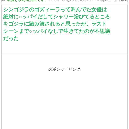
42:
名無しさん＠涙目です。
2019/05/28(火) 21:01:28.05 ID:SgF8fmgc0.net
シンゴジラのゴズィーラって叫んでた女優は
絶対に○ッパイだしてシャワー浴びてるところ
をゴジラに踏み潰されると思ったが、ラスト
シーンまで○ッパイなしで生きてたのが不思議
だった
スポンサーリンク