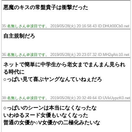
悪魔のキスの常盤貴子は衝撃だった
35:
名無しさん＠涙目です。
2019/05/28(火) 20:16:58.43 ID:DHUt00Cb0.net
自主規制だろ
36:
名無しさん＠涙目です。
2019/05/28(火) 20:23:07.32 ID:MH2qAtc10.net
ネットで簡単に中学生から老女までまんまん見られ
る時代に
○っぱい見て喜ぶヤングなんていねぇだろ
38:
名無しさん＠涙目です。
2019/05/28(火) 20:32:49.64 ID:UVkUypzK0.net
○っぱいのシーンは本当になくなったな
いわゆるヌード女優もいなくなった
普通の女優か○V女優かの二極化みたいな