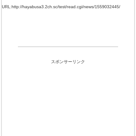
URL:http://hayabusa3.2ch.sc/test/read.cgi/news/1559032445/
スポンサーリンク