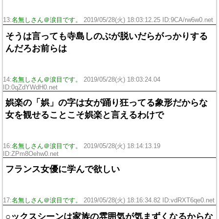
13:
名無しさん＠涙目です。
2019/05/28(火) 18:03:12.25 ID:9CA/rw6w0.net
そうは言っても寺島しのぶが脱いだらがっかりする
んだろお前らは
14:
名無しさん＠涙目です。
2019/05/28(火) 18:03:24.04
ID:0qZdYWdH0.net
娯楽の「娯」の字は女が踊り狂ってる象形だからな
女を観せることこそ娯楽と言えるわけで
16:
名無しさん＠涙目です。
2019/05/28(火) 18:14:13.19
ID:ZPm8Oehw0.net
フランス女優に学んで欲しい
17:
名無しさん＠涙目です。
2019/05/28(火) 18:16:34.82 ID:vdRXT6qe0.net
○ックスシーンは家族の雰囲気が気まずくなるからな