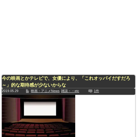
今の映画とかテレビで、女優により、「これオッパイだすだろ
～」的な期待感が少ないからな
2019.05.29
映画・アニメNews
雑談・・etc
1件