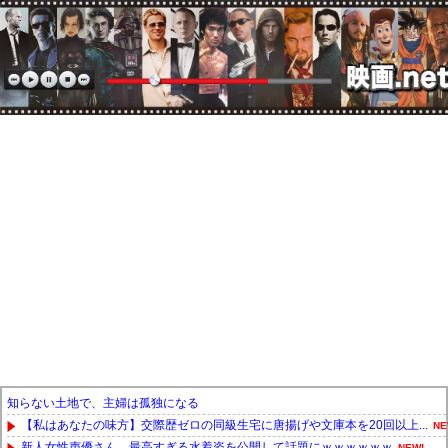
知らない土地で、主婦は孤独になる
【私はあなたの味方】交際歴ゼロの同級生宅に唐揚げや文庫本を20回以上...
NE
新人女性声優さん、最高すぎる水着姿を公開して話題にｗｗｗｗｗｗ
NEW!