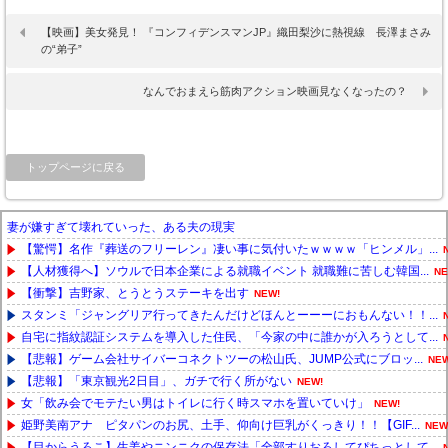
【映画】美女発見！ 『コンフィデンスマンJP』織田梨沙に熱視線 長澤まさみ
の“弟子”
なんでおまえら筋肉アクション映画見なくなったの？
トップページに戻る
妻が嫌すぎて壊れていった、ある夫の現実
【驚愕】名作『葬送のフリーレン』凄い事に気付いたｗｗｗｗ「ヒンメル」...
【人材獲得へ】ソウルで日本企業による就職イベント 就職難に苦しむ韓国...
NE
【衝撃】吉野家、とうとうステーキを出す
NEW!
スタンミ「ジャングリア行ってきたんだけどほんとーーーにおもんない！！...
自宅に指紋認証システムを導入した住民、「今家の中に誰かが入ろうとして...
【悲報】ゲーム会社サイバーコネクトツーの松山氏、JUMP公式にブロッ...
NEW
【悲報】「東京観光2日目」、ガチで行く所がない
NEW!
女「飲み会でモテたい男はトイレに行く時スマホを置いていけ」
NEW!
姫野美南アナ ピタパンのお尻、土手、仰向け巨乳がくっきり！！【GIF...
NEW
【目からうろこ】生姜やニンニクの保存法「全部すりおろしてぴちっとして...