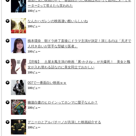
ーター2って答えたら笑われた
100ビュー
なんかハガレンの映画凄い酷いらしいね
100ビュー
橋本環奈 朝ドラ終了直後にドラマ主演が決定！演じるのは「天才で
人付き合いが苦手な型破り医者」
100ビュー
【悲報】 土屋太鳳主演の映画「累-かさね-」が大爆死！ 美女と醜
女が入れ替わる話なのに美女同士でおかしい
100ビュー
007で一番面白い映画ｗｗ
100ビュー
幽遊白書のヒロインってホンマに螢子なんか？
100ビュー
デニーロとアルパチーノが共演した映画紹介する
100ビュー