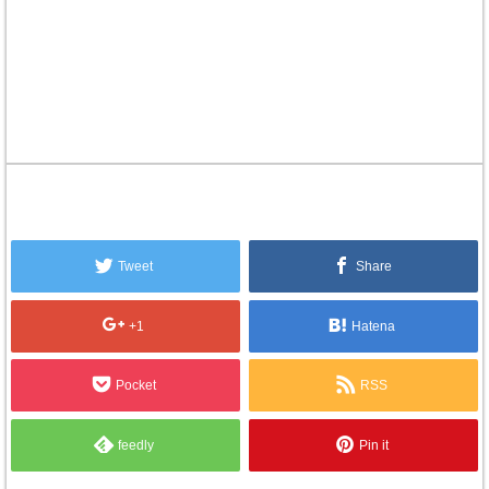
Tweet
Share
+1
Hatena
Pocket
RSS
feedly
Pin it