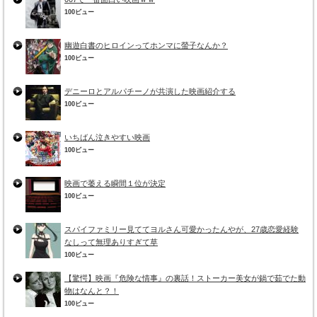
100ビュー
幽遊白書のヒロインってホンマに螢子なんか？
100ビュー
デニーロとアルパチーノが共演した映画紹介する
100ビュー
いちばん泣きやすい映画
100ビュー
映画で萎える瞬間１位が決定
100ビュー
スパイファミリー見ててヨルさん可愛かったんやが、27歳恋愛経験
なしって無理ありすぎて草
100ビュー
【驚愕】映画『危険な情事』の裏話！ストーカー美女が鍋で茹でた動
物はなんと？！
100ビュー