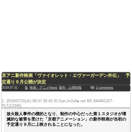
京アニ新作映画「ヴァイオレット・エヴァーガーデン外伝」 予
定通り９月公開が決定
2019.07.31
映画・アニメNews
製作・公開情報
2 comments
1: 2019/07/31(水) 08:07:38.45 ID:
SurcJv2o0●.net BE:844481327-
PLT(13345)
放火殺人事件の標的となり、制作の中心だった第１スタジオが壊
滅的な被害を受けた「京都アニメーション」の新作映画が当初の
予定通り９月に上映されることになった。