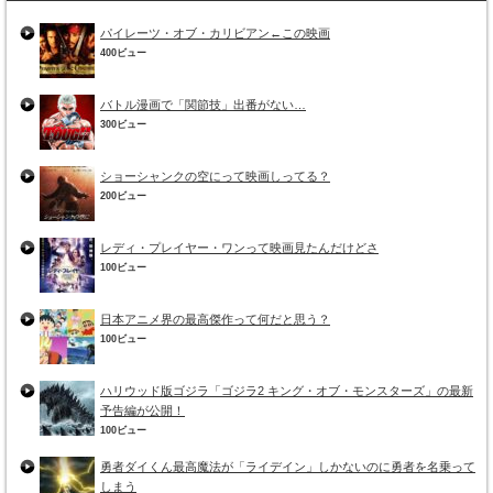
パイレーツ・オブ・カリビアン←この映画
400ビュー
バトル漫画で「関節技」出番がない…
300ビュー
ショーシャンクの空にって映画しってる？
200ビュー
レディ・プレイヤー・ワンって映画見たんだけどさ
100ビュー
日本アニメ界の最高傑作って何だと思う？
100ビュー
ハリウッド版ゴジラ「ゴジラ2 キング・オブ・モンスターズ」の最新
予告編が公開！
100ビュー
勇者ダイくん最高魔法が「ライデイン」しかないのに勇者を名乗って
しまう