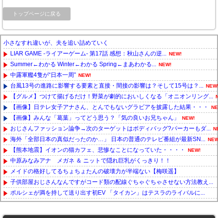
トップページに戻る
小さなすれ違いが、夫を追い詰めていく
LIAR GAME -ライアーゲーム- 第17話 感想：秋山さんの逆...
NEW!
Summer←わかる Winter←わかる Spring←まあわかる...
NEW!
中露軍艦4隻が“日本一周”
NEW!
台風13号の進路に影響する要素と直接・間接の影響は？そして15号は？...
NEW
【グルメ】つけて揚げるだけ！野菜が劇的においしくなる「オニオンリング...
【画像】日テレ女子アナさん、とんでもないグラビアを披露した結果・・・
NE
【画像】みんな「葛葉」ってどう思う？「気の良いお兄ちゃん」
NEW!
おじさんファッション論争→次のターゲットはボディバッグ?パーカーもダ...
N
海外「全部日本の真似だったのか…」 日本の普通のテレビ番組が最新SN...
NEW
【熊本地震】イオンの猫カフェ、悲惨なことになっていた・・・・
NEW!
中原みなみアナ メガネ ＆ ニットで隠れ巨乳がくっきり！！
メイドの格好してるちょちょたんの破壊力が半端ない【梅咲遥】
子供部屋おじさんなんですがコード類の配線ぐちゃぐちゃさせない方法教え...
ポルシェが満を持して送り出す初EV 「タイカン」はテスラのライバルに...
Powered by livedoor 相互RSS