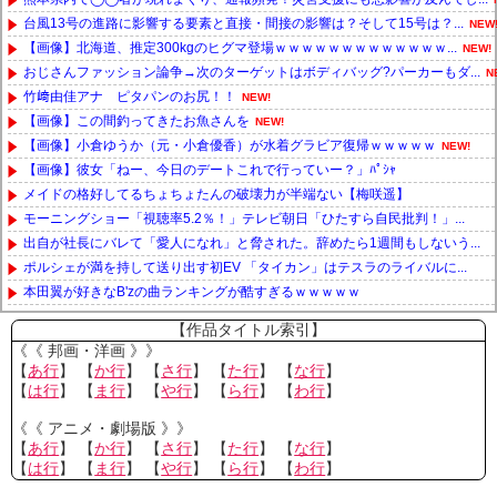
台風13号の進路に影響する要素と直接・間接の影響は？そして15号は？...
NEW
【画像】北海道、推定300kgのヒグマ登場ｗｗｗｗｗｗｗｗｗｗｗｗｗ...
NEW!
おじさんファッション論争→次のターゲットはボディバッグ?パーカーもダ...
N
竹﨑由佳アナ ピタパンのお尻！！
NEW!
【画像】この間釣ってきたお魚さんを
NEW!
【画像】小倉ゆうか（元・小倉優香）が水着グラビア復帰ｗｗｗｗｗ
NEW!
【画像】彼女「ねー、今日のデートこれで行っていー？」ﾊﾟｼｬ
メイドの格好してるちょちょたんの破壊力が半端ない【梅咲遥】
モーニングショー「視聴率5.2％！」テレビ朝日「ひたすら自民批判！」...
出自が社長にバレて「愛人になれ」と脅された。辞めたら1週間もしないう...
ポルシェが満を持して送り出す初EV 「タイカン」はテスラのライバルに...
本田翼が好きなB'zの曲ランキングが酷すぎるｗｗｗｗｗ
Powered by livedoor 相互RSS
【作品タイトル索引】
《《 邦画・洋画 》》
【
あ行
】 【
か行
】 【
さ行
】 【
た行
】 【
な行
】
【
は行
】 【
ま行
】 【
や行
】 【
ら行
】 【
わ行
】
《《 アニメ・劇場版 》》
【
あ行
】 【
か行
】 【
さ行
】 【
た行
】 【
な行
】
【
は行
】 【
ま行
】 【
や行
】 【
ら行
】 【
わ行
】