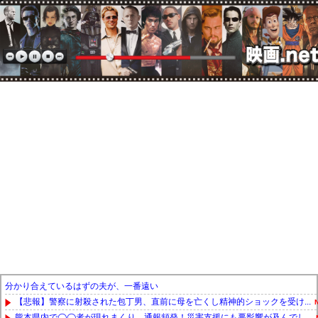
分かり合えているはずの夫が、一番遠い
【悲報】警察に射殺された包丁男、直前に母を亡くし精神的ショックを受け...
熊本県内で◯◯者が現れまくり、通報頻発！災害支援にも悪影響が及んでし...