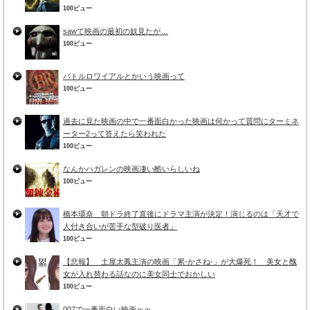
100ビュー
sawて映画の最初の奴見たが…
100ビュー
バトルロワイアルとかいう映画って
100ビュー
過去に見た映画の中で一番面白かった映画は何かって質問にターミネ
ーター2って答えたら笑われた
100ビュー
なんかハガレンの映画凄い酷いらしいね
100ビュー
橋本環奈 朝ドラ終了直後にドラマ主演が決定！演じるのは「天才で
人付き合いが苦手な型破り医者」
100ビュー
【悲報】 土屋太鳳主演の映画「累-かさね-」が大爆死！ 美女と醜
女が入れ替わる話なのに美女同士でおかしい
100ビュー
007で一番面白い映画ｗｗ