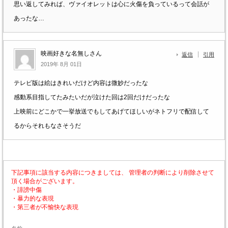
思い返してみれば、ヴァイオレットは心に火傷を負っているって会話が
あったな…
映画好きな名無しさん
返信
引用
2019年 8月 01日
テレビ版は絵はきれいだけど内容は微妙だったな
感動系目指してたみたいだが泣けた回は2回だけだったな
上映前にどこかで一挙放送でもしてあげてほしいがネトフリで配信して
るからそれもなさそうだ
下記事項に該当する内容につきましては、 管理者の判断により削除させて
頂く場合がございます。
・誹謗中傷
・暴力的な表現
・第三者が不愉快な表現