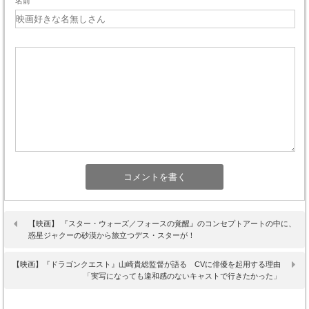
名前
【映画】 『スター・ウォーズ／フォースの覚醒』のコンセプトアートの中に、
惑星ジャクーの砂漠から旅立つデス・スターが！
【映画】『ドラゴンクエスト』山崎貴総監督が語る CVに俳優を起用する理由
「実写になっても違和感のないキャストで行きたかった」