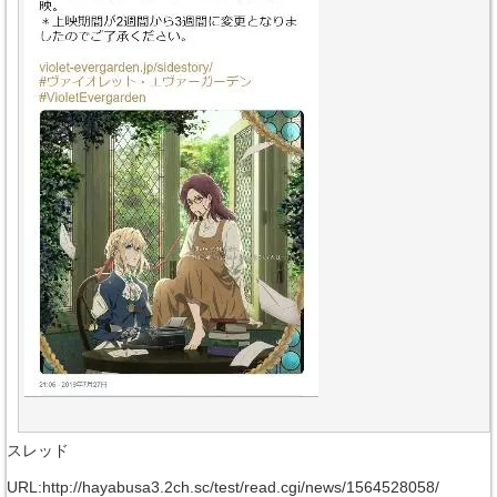
スレッド
URL:http://hayabusa3.2ch.sc/test/read.cgi/news/1564528058/