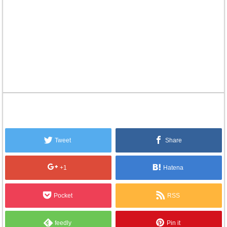
Tweet
Share
+1
Hatena
Pocket
RSS
feedly
Pin it