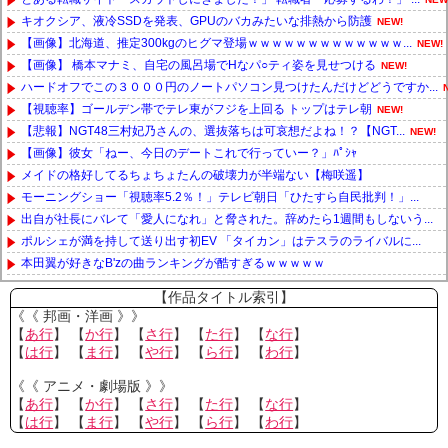
キオクシア、液冷SSDを発表、GPUのバカみたいな排熱から防護
NEW!
【画像】北海道、推定300kgのヒグマ登場ｗｗｗｗｗｗｗｗｗｗｗｗｗ...
NEW!
【画像】 橋本マナミ、自宅の風呂場でHなパ○ティ姿を見せつける
NEW!
ハードオフでこの３０００円のノートパソコン見つけたんだけどどうですか...
【視聴率】ゴールデン帯でテレ東がフジを上回る トップはテレ朝
NEW!
【悲報】NGT48三村妃乃さんの、選抜落ちは可哀想だよね！？【NGT...
NEW!
【画像】彼女「ねー、今日のデートこれで行っていー？」ﾊﾟｼｬ
メイドの格好してるちょちょたんの破壊力が半端ない【梅咲遥】
モーニングショー「視聴率5.2％！」テレビ朝日「ひたすら自民批判！」...
出自が社長にバレて「愛人になれ」と脅された。辞めたら1週間もしないう...
ポルシェが満を持して送り出す初EV 「タイカン」はテスラのライバルに...
本田翼が好きなB'zの曲ランキングが酷すぎるｗｗｗｗｗ
Powered by livedoor 相互RSS
【作品タイトル索引】
《《 邦画・洋画 》》
【
あ行
】 【
か行
】 【
さ行
】 【
た行
】 【
な行
】
【
は行
】 【
ま行
】 【
や行
】 【
ら行
】 【
わ行
】
《《 アニメ・劇場版 》》
【
あ行
】 【
か行
】 【
さ行
】 【
た行
】 【
な行
】
【
は行
】 【
ま行
】 【
や行
】 【
ら行
】 【
わ行
】