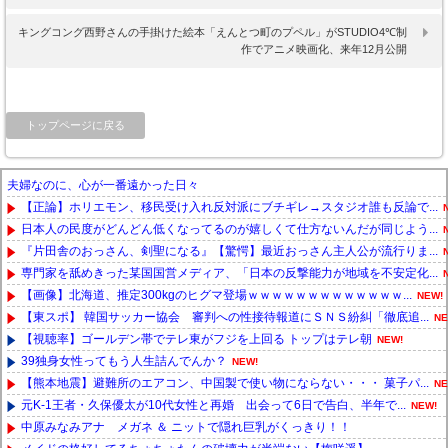
キングコング西野さんの手掛けた絵本「えんとつ町のプペル」がSTUDIO4℃制
作でアニメ映画化、来年12月公開
トップページに戻る
夫婦なのに、心が一番遠かった日々
【正論】ホリエモン、移民受け入れ反対派にブチギレ→スタジオ誰も反論で...
日本人の民度がどんどん低くなってるのが嬉しくて仕方ないんだが同じよう...
『片田舎のおっさん、剣聖になる』【驚愕】最近おっさん主人公が流行りま...
専門家を舐めきった某国国営メディア、「日本の反撃能力が地域を不安定化...
【画像】北海道、推定300kgのヒグマ登場ｗｗｗｗｗｗｗｗｗｗｗｗｗ...
NEW!
【東スポ】 韓国サッカー協会 審判への性接待報道にＳＮＳ紛糾「徹底追...
NE
【視聴率】ゴールデン帯でテレ東がフジを上回る トップはテレ朝
NEW!
39独身女性ってもう人生詰んでんか？
NEW!
【熊本地震】避難所のエアコン、中国製で使い物にならない・・・ 菓子パ...
NE
元K-1王者・久保優太が10代女性と再婚 出会って6日で告白、半年で...
NEW!
中原みなみアナ メガネ ＆ ニットで隠れ巨乳がくっきり！！