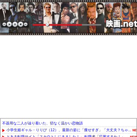
不器用な二人が辿り着いた、切なく温かい恋物語
小学生姫ギャル・りりぴ（12）、最新の姿に「痩せすぎ」「大丈夫？ちゃ...
NE
とある転職サイト「スカウトしにきました！」 転職者「応募するわ！」 ...
NEW