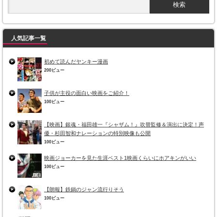
人気記事一覧
初めて読んだヤンキー漫画
200ビュー
子供が主役の面白い映画をご紹介！
100ビュー
【映画】銀魂・福田雄一『シャザム！』吹替監修＆演出に決定！声
優・杉田智和ナレーションの特別映像も公開
100ビュー
映画ジョーカーを見た生涯ベスト1映画くらいにホアキンがいい
100ビュー
【朗報】鉄鍋のジャン流行りそう
100ビュー