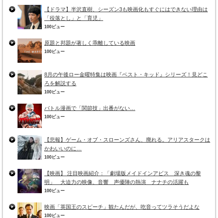
【ドラマ】半沢直樹、シーズン3も映画化もすぐにはできない理由は
「役落とし」と「育児」
100ビュー
原題と邦題が著しく乖離している映画
100ビュー
8月の午後ロー金曜特集は映画『ベスト・キッド』シリーズ！見どこ
ろを解説する
100ビュー
バトル漫画で「関節技」出番がない…
100ビュー
【悲報】ゲーム・オブ・スローンズさん、廃れる。アリアスタークは
かわいいのに…
100ビュー
【映画】 注目映画紹介：「劇場版メイドインアビス 深き魂の黎
明」 大迫力の映像、音響 声優陣の熱演 ナナチの活躍も
100ビュー
映画「英国王のスピーチ」観たんだが、吃音ってツラそうだよな
100ビュー