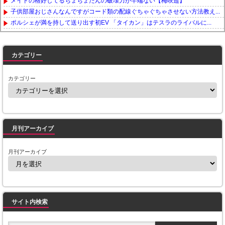
メイドの格好してるちょちょたんの破壊力が半端ない【梅咲遥】
子供部屋おじさんなんですがコード類の配線ぐちゃぐちゃさせない方法教え...
ポルシェが満を持して送り出す初EV 「タイカン」はテスラのライバルに...
Powered by livedoor 相互RSS
カテゴリー
カテゴリー
月刊アーカイブ
月刊アーカイブ
サイト内検索