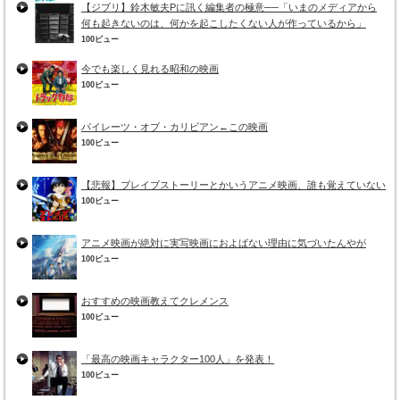
【ジブリ】鈴木敏夫Pに訊く編集者の極意──「いまのメディアから
何も起きないのは、何かを起こしたくない人が作っているから」
100ビュー
今でも楽しく見れる昭和の映画
100ビュー
パイレーツ・オブ・カリビアン←この映画
100ビュー
【悲報】ブレイブストーリーとかいうアニメ映画、誰も覚えていない
100ビュー
アニメ映画が絶対に実写映画におよばない理由に気づいたんやが
100ビュー
おすすめの映画教えてクレメンス
100ビュー
「最高の映画キャラクター100人」を発表！
100ビュー