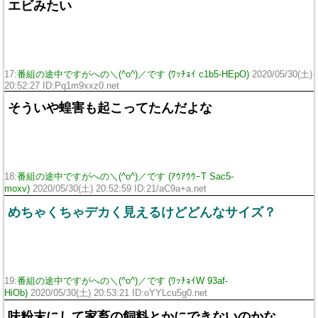
エビみたい
17:
番組の途中ですがへの＼(^o^)／です (ﾜｯﾁｮｲ c1b5-HEpO)
2020/05/30(土)
20:52:27 ID:Pq1m9xxz0.net
そういや蝗害も起こってたんだよな
18:
番組の途中ですがへの＼(^o^)／です (ｱｳｱｳｳｰT Sac5-
moxv)
2020/05/30(土) 20:52:59 ID:21/aC9a+a.net
めちゃくちゃデカく見えるけどどんなサイズ？
19:
番組の途中ですがへの＼(^o^)／です (ﾜｯﾁｮｲW 93af-
HiOb)
2020/05/30(土) 20:53:21 ID:oYYLcu5g0.net
味粉末にして家畜の飼料とかにできないのかな