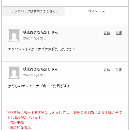
トラックバックは利用できません。
コメント (2)
映画好きな名無しさん
返信
引用
2020年 5月 31日
エクソシスト2はイナゴの大群だったけか？
映画好きな名無しさん
返信
引用
2020年 5月 31日
はだしのゲンでイナゴ食ってた気がする
下記事項に該当する内容につきましては、 管理者の判断により削除させて
頂く場合がございます。
・誹謗中傷
・暴力的な表現