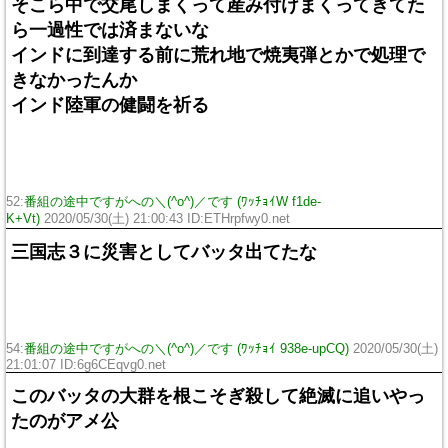
そこら中で交尾しまくって産み付けまくってきてた
ら一過性では済まないな
インドに到達する前に荒れ地で焼夷弾とかで処理で
きなかったんか
インド陸軍の健闘を祈る
52:
番組の途中ですがへの＼(^o^)／です (ﾜｯﾁｮｲW f1de-
K+Vt)
2020/05/30(土) 21:00:43 ID:ETHrpfwy0.net
三国志３に災害としてバッタ出てたな
54:
番組の途中ですがへの＼(^o^)／です (ﾜｯﾁｮｲ 938e-upCQ)
2020/05/30(土)
21:01:07 ID:6g6CEqvg0.net
このバッタの大群を根こそぎ殺して絶滅に追いやっ
たのがアメ公