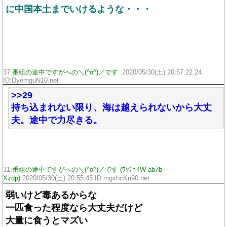
に中国本土までいけるような・・・
37:
番組の途中ですがへの＼(^o^)／です
2020/05/30(土) 20:57:22.24
ID:DyemguN10.net
>>29
持ち込まれない限り、海は越えられないから大丈
夫。途中で力尽きる。
31:
番組の途中ですがへの＼(^o^)／です (ﾜｯﾁｮｲW ab7b-
Xzdp)
2020/05/30(土) 20:55:45 ID:mgxhcKn90.net
弱いけど毒あるからな
一匹食った程度なら大丈夫だけど
大量に食うとマズい