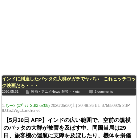
インドに到達したバッタの大群がガチでヤバい これヒッチコッ
ク映画だろ・・・
2020.05.31
映画・アニメNews
雑談・・etc
2 comments
1:
ちーﾝ (ｽﾌﾟｯｯ Sdf3-oZ09)
2020/05/30(土) 20:49:26 BE:875850925-2BP
ID:tSZWgEEmd●.net
【5月30日 AFP】インドの広い範囲で、空前の規模
のバッタの大群が被害を及ぼす中、同国当局は29
日、旅客機の運航に支障を及ぼしたり、機体を損傷