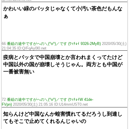
かわいい緑のバッタじゃなくて小汚い茶色だもんな
ぁ
66:
番組の途中ですがへの＼(^o^)／です (ﾜｯﾁｮｲ 9326-2MyB)
2020/05/30(土)
21:04:35 ID:Q/FqAy0l0.net
疫病とバッタで中国崩壊とか言われまくってたけど
中国以外の国が崩壊しそうじゃん。両方とも中国が
一番被害無い
72:
番組の途中ですがへの＼(^o^)／です (ﾜｯﾁｮｲW 41de-
FVpn)
2020/05/30(土) 21:05:16 ID:U14mmUST0.net
知らんけど中国なんか蝗害慣れてるだろうし到達し
てもそこで止めてくれるんじゃいの