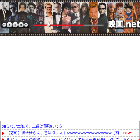
知らない土地で、主婦は孤独になる
【悲報】渡邊渚さん、意味深フォトwwwwwwwwwwwwwwww（画...
NEW!
ルビィちゃんの声優、浜ちゃんにイジられてから歯車が狂いだしてしまうｗ...