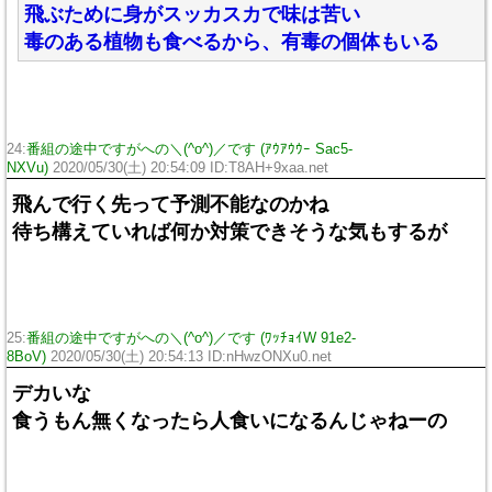
飛ぶために身がスッカスカで味は苦い
毒のある植物も食べるから、有毒の個体もいる
24:
番組の途中ですがへの＼(^o^)／です (ｱｳｱｳｳｰ Sac5-
NXVu)
2020/05/30(土) 20:54:09 ID:T8AH+9xaa.net
飛んで行く先って予測不能なのかね
待ち構えていれば何か対策できそうな気もするが
25:
番組の途中ですがへの＼(^o^)／です (ﾜｯﾁｮｲW 91e2-
8BoV)
2020/05/30(土) 20:54:13 ID:nHwzONXu0.net
デカいな
食うもん無くなったら人食いになるんじゃねーの