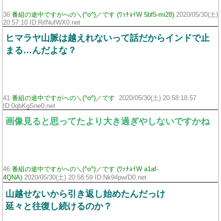
36:
番組の途中ですがへの＼(^o^)／です (ﾜｯﾁｮｲW 5bf5-mi28)
2020/05/30(土)
20:57:10 ID:RifNufWX0.net
ヒマラヤ山脈は越えれないって話だからインドで止
まる…んだよな？
41:
番組の途中ですがへの＼(^o^)／です
2020/05/30(土) 20:58:18.57
ID:0qbKgSne0.net
画像見ると思ってたより大き過ぎやしないですかね
46:
番組の途中ですがへの＼(^o^)／です (ﾜｯﾁｮｲW a1af-
4QNA)
2020/05/30(土) 20:58:59 ID:Nk94pw/D0.net
山越せないから引き返し始めたんだっけ
延々と往復し続けるのか？