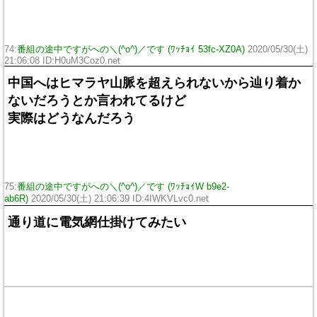
74:
番組の途中ですがへの＼(^o^)／です (ﾜｯﾁｮｲ 53fc-XZ0A)
2020/05/30(土)
21:06:08 ID:H0uM3Coz0.net
中国へはヒマラヤ山脈を超えられないから辿り着か
ないだろうとか言われてるけど
実際はどうなんだろう
75:
番組の途中ですがへの＼(^o^)／です (ﾜｯﾁｮｲW b9e2-
ab6R)
2020/05/30(土) 21:06:39 ID:4IWKVLvc0.net
通り道に電気網仕掛けてみたい