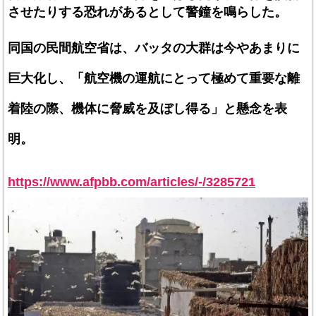
させたりする恐れがあるとして警鐘を鳴らした。
同国の民間航空省は、バッタの大群は今やあまりに
巨大化し、「航空機の運航にとって極めて重要な離
着陸の際、機体に脅威を及ぼし得る」と懸念を表
明。
https://www.afpbb.com/articles/-/3285721