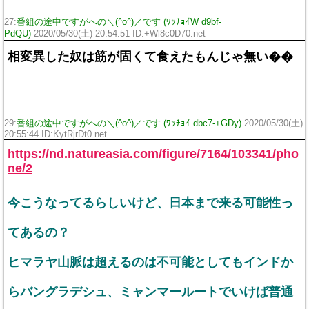
27:
番組の途中ですがへの＼(^o^)／です (ﾜｯﾁｮｲW d9bf-
PdQU)
2020/05/30(土) 20:54:51 ID:+Wl8c0D70.net
相変異した奴は筋が固くて食えたもんじゃ無い��
29:
番組の途中ですがへの＼(^o^)／です (ﾜｯﾁｮｲ dbc7-+GDy)
2020/05/30(土)
20:55:44 ID:KytRjrDt0.net
https://nd.natureasia.com/figure/7164/103341/pho
ne/2
今こうなってるらしいけど、日本まで来る可能性っ
てあるの？
ヒマラヤ山脈は超えるのは不可能としてもインドか
らバングラデシュ、ミャンマールートでいけば普通