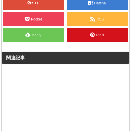
+1
Hatena
Pocket
RSS
feedly
Pin it
関連記事