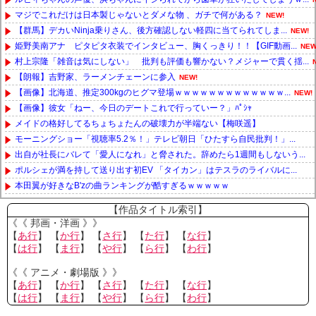
マジでこれだけは日本製じゃないとダメな物 、ガチで何がある？
NEW!
【群馬】デカいNinja乗りさん、後方確認しない軽四に当てられてしま...
NEW!
姫野美南アナ ピタピタ衣装でインタビュー、胸くっきり！！【GIF動画...
NEW
村上宗隆「雑音は気にしない」 批判も評価も響かない？メジャーで貫く揺...
【朗報】吉野家、ラーメンチェーンに参入
NEW!
【画像】北海道、推定300kgのヒグマ登場ｗｗｗｗｗｗｗｗｗｗｗｗｗ...
NEW!
【画像】彼女「ねー、今日のデートこれで行っていー？」ﾊﾟｼｬ
メイドの格好してるちょちょたんの破壊力が半端ない【梅咲遥】
モーニングショー「視聴率5.2％！」テレビ朝日「ひたすら自民批判！」...
出自が社長にバレて「愛人になれ」と脅された。辞めたら1週間もしないう...
ポルシェが満を持して送り出す初EV 「タイカン」はテスラのライバルに...
本田翼が好きなB'zの曲ランキングが酷すぎるｗｗｗｗｗ
Powered by livedoor 相互RSS
【作品タイトル索引】
《《 邦画・洋画 》》
【
あ行
】 【
か行
】 【
さ行
】 【
た行
】 【
な行
】
【
は行
】 【
ま行
】 【
や行
】 【
ら行
】 【
わ行
】
《《 アニメ・劇場版 》》
【
あ行
】 【
か行
】 【
さ行
】 【
た行
】 【
な行
】
【
は行
】 【
ま行
】 【
や行
】 【
ら行
】 【
わ行
】