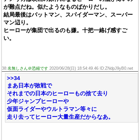
が難点だね。似たようなものばかりだし。
結局最後はバットマン、スパイダーマン、スーパー
マン辺り。
ヒーローが集団で出るのも嫌。十把一絡げ感すご
い。
38:
名無しさん＠恐縮です
2020/06/28(日) 18:54:49.46 ID:ZNdpJ9yB0.net
>>34
まあ日本が敗戦で
それまでの日本のヒーローもの捨て去り
少年ジャンプヒーローや
仮面ライダーやウルトラマン等々に
走り去ってヒーロー大量生産だからなあ。