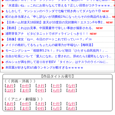
「水道温いね」←これにお前らなんて答える？正しい回答がコチラｗｗｗｗ...
もしかして、マンションのベランダで七輪で焼き肉ってダメなの？🥺
NEW!
町のお弁当屋さん「申し訳ないが消費税1%になったらその分商品代を値上...
N
【日本ハム対楽天18回戦】楽天が10度目の完封勝利！エスコンF今季2...
NEW!
【動画】これはお見事。中国重慶市で珍しい事故が撮影される。
NEW!
浦野芽良アナ ピタピタニットでボディラインくっきり！！
NEW!
【画像】彼女「ねー、今日のデートこれで行っていー？」ﾊﾟｼｬ
メイドの格好してるちょちょたんの破壊力が半端ない【梅咲遥】
モーニングショー「視聴率5.2％！」テレビ朝日「ひたすら自民批判！」...
出自が社長にバレて「愛人になれ」と脅された。辞めたら1週間もしないう...
ポルシェが満を持して送り出す初EV 「タイカン」はテスラのライバルに...
本田翼が好きなB'zの曲ランキングが酷すぎるｗｗｗｗｗ
Powered by livedoor 相互RSS
【作品タイトル索引】
《《 邦画・洋画 》》
【
あ行
】 【
か行
】 【
さ行
】 【
た行
】 【
な行
】
【
は行
】 【
ま行
】 【
や行
】 【
ら行
】 【
わ行
】
《《 アニメ・劇場版 》》
【
あ行
】 【
か行
】 【
さ行
】 【
た行
】 【
な行
】
【
は行
】 【
ま行
】 【
や行
】 【
ら行
】 【
わ行
】