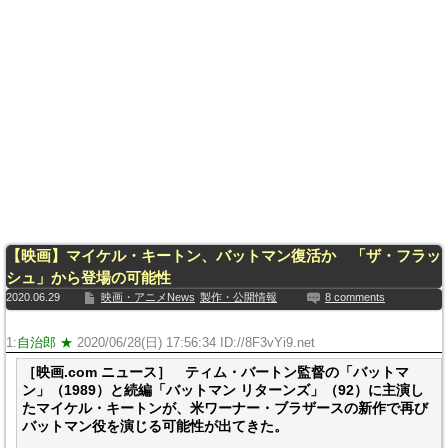
【映画】マイケル・キートン、バットマン復活か 「ザ・フラッ
シュ」から登場の可能性
2020.06.29
映画・アニメNews
製作・公開情報
8 comments
1:
自治郎 ★
2020/06/28(日) 17:56:34 ID://8F3vYi9.net
［映画.com ニュース］ ティム・バートン監督の「バットマ
ン」（1989）と続編「バットマン リターンズ」（92）に主演し
たマイケル・キートンが、米ワーナー・ブラザースの新作で再び
バットマン役を演じる可能性が出てきた。