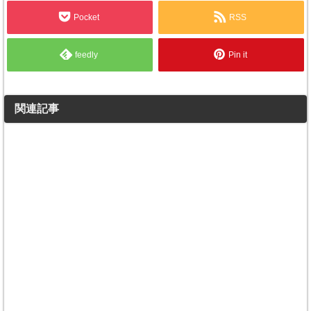
Pocket
RSS
feedly
Pin it
関連記事