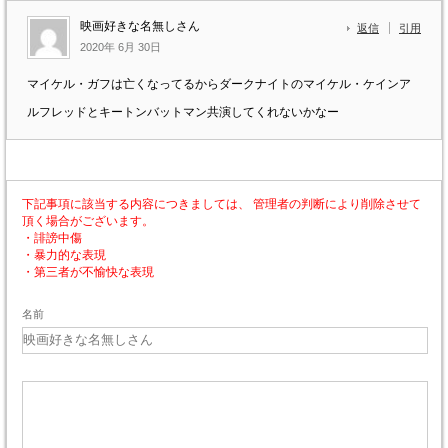
映画好きな名無しさん
返信
引用
2020年 6月 30日
マイケル・ガフは亡くなってるからダークナイトのマイケル・ケインア
ルフレッドとキートンバットマン共演してくれないかなー
下記事項に該当する内容につきましては、 管理者の判断により削除させて
頂く場合がございます。
・誹謗中傷
・暴力的な表現
・第三者が不愉快な表現
名前