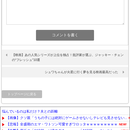
【映画】あの人気シリーズが上位を独占！批評家が選ぶ、ジャッキー・チェン
の“フレッシュ”10選
シュワちゃんが火星に行く夢を見る映画最高だった
トップページに戻る
悩んでいるのは私だけ？夫との距離
【画像】クソ親「うちの子には絶対にゲームさせないしテレビも見させない...
【悲報】全盛期のエマ・ワトソン可愛すぎワロッタｗｗｗｗｗｗｗｗｗ
NEW!