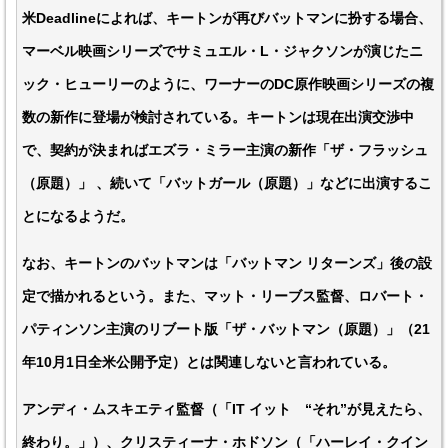
米Deadlineによれば、キートンが再びバットマンに扮する場合、
マーベル映画シリーズでサミュエル・L・ジャクソンが演じたニ
ック・ヒューリーのように、ワーナーのDC原作映画シリーズの複
数の新作に登場が検討されている。キートンは現在出演交渉中
で、契約が決まればエズラ・ミラー主演の新作「ザ・フラッシュ
（原題）」 、続いて「バットガール（原題）」などに出演するこ
とになるようだ。
なお、キートンのバットマンは「バットマン リターンズ」後の設
定で描かれるという。また、マット・リーブス監督、ロバート・
パティンソン主演のリブート版「ザ・バットマン（原題）」（21
年10月1日全米公開予定）とは関連しないと言われている。
アンディ・ムスキエティ監督（「IT イット “それ”が見えたら、
終わり。」）、クリスティーナ・ホドソン（「ハーレイ・クイン