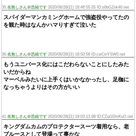
35:
名無しさん＠恐縮です
2020/06/28(日) 18:48:55.55 ID:o0bGZnk40.net
スパイダーマンカミングホームで強盗役やってたの
を観た時はなんかハマりすぎて泣いた
36:
名無しさん＠恐縮です
2020/06/28(日) 18:50:58 ID:cwCinYSW0.net
もうユニバース化にはこだわらないことにしたみた
いだからね
マーベルみたいに上手くはいかなかったし、足枷に
なっちゃうよりはその方がいい
41:
名無しさん＠恐縮です
2020/06/28(日) 19:03:13.98 ID:CZuGDmKuO.net
キングダムカムのプロテクタースーツ着用なら、老
ブルースとして登場って事かな