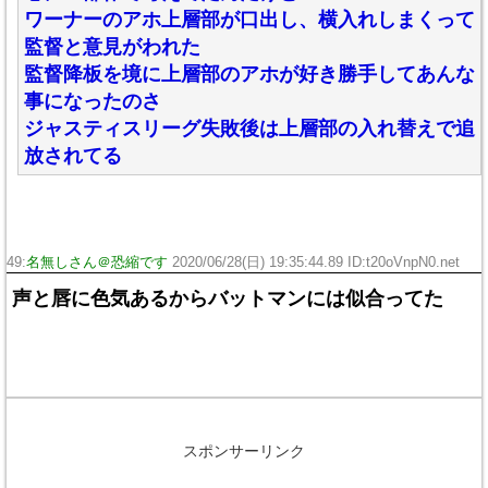
ワーナーのアホ上層部が口出し、横入れしまくって
監督と意見がわれた
監督降板を境に上層部のアホが好き勝手してあんな
事になったのさ
ジャスティスリーグ失敗後は上層部の入れ替えで追
放されてる
49:
名無しさん＠恐縮です
2020/06/28(日) 19:35:44.89 ID:t20oVnpN0.net
声と唇に色気あるからバットマンには似合ってた
スポンサーリンク