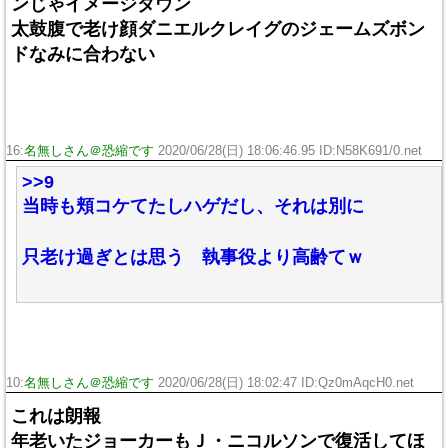
ンじゃイメージダウン
太鼓腹で老け顔ダニエルクレイグのジェームズボン
ドなみに合わない
16:
名無しさん＠恐縮です
2020/06/28(日) 18:06:46.95 ID:N58K691/0.net
>>9
当時も頬コケてたしハゲだし、それは別に
只老け過ぎとは思う 執事役より高齢てｗ
10:
名無しさん＠恐縮です
2020/06/28(日) 18:02:47 ID:Qz0mAqcH0.net
これは朗報
年老いたジョーカーもＪ・ニコルソンで復活してほ