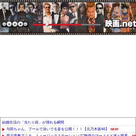
結婚生活の「当たり前」が壊れる瞬間
与田ちゃん、プールで泳いでる姿を公開！！！【元乃木坂46】
NEW!
西川貴教アニキ、ミュージックステーションで”魅惑のマーメイド達と限界...
NE