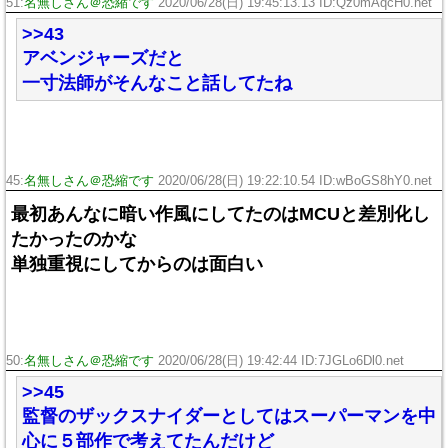
51:
名無しさん＠恐縮です
2020/06/28(日) 19:45:13.13 ID:Qz0mAqcH0.net
>>43
アベンジャーズだと
一寸法師がそんなこと話してたね
45:
名無しさん＠恐縮です
2020/06/28(日) 19:22:10.54 ID:wBoGS8hY0.net
最初あんなに暗い作風にしてたのはMCUと差別化し
たかったのかな
単独重視にしてからのは面白い
50:
名無しさん＠恐縮です
2020/06/28(日) 19:42:44 ID:7JGLo6Dl0.net
>>45
監督のザックスナイダーとしてはスーパーマンを中
心に５部作で考えてたんだけど