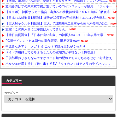
【衝撃】最近の「AI絵師」が凄すぎるｗｗｗｗ「AI絵師」←こいつら…...
NEW!
激混みのはずの東京駅で鍵が空いているコインロッカーが散見、「ラッキー...
【東スポ】 韓国サッカー協会 審判への性接待報道にＳＮＳ紛糾「徹底追...
NE
【日本ハム対楽天18回戦】楽天が10度目の完封勝利！エスコンF今季2...
NEW!
【巨人対ヤクルト18回戦】巨人、7回裏無死二三塁から佐々木俊輔の2点...
NEW
旅館「この押入れには布団は入ってません」
NEW!
【韓日共同調査】「日本に良い印象」の韓国人54.3％ 13年以降で最...
NEW!
PC版サイレントヒル新作の動作環境、限界突破www
NEW!
中原みなみアナ メガネ ＆ ニットで隠れ巨乳がくっきり！！
メイドの格好してるちょちょたんの破壊力が半端ない【梅咲遥】
子供部屋おじさんなんですがコード類の配線ぐちゃぐちゃさせない方法教え...
ポルシェが満を持して送り出す初EV 「タイカン」はテスラのライバルに...
Powered by livedoor 相互RSS
カテゴリー
カテゴリー