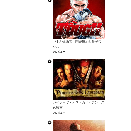
バトル漫画で「関節技」出番がな
い…
300ビュー
パイレーツ・オブ・カリビアン←こ
の映画
300ビュー