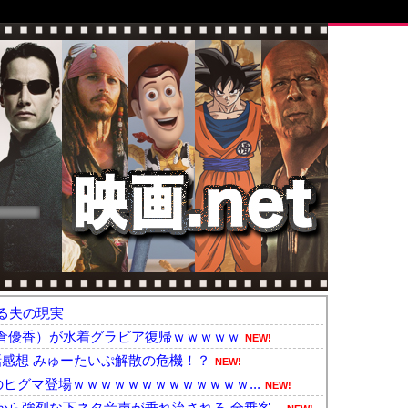
る夫の現実
倉優香）が水着グラビア復帰ｗｗｗｗｗ
NEW!
話感想 みゅーたいぷ解散の危機！？
NEW!
のヒグマ登場ｗｗｗｗｗｗｗｗｗｗｗｗｗ...
NEW!
ら強烈な下ネタ音声が垂れ流される 全乗客...