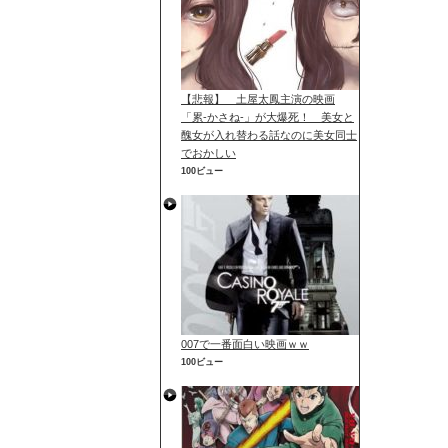
【悲報】 土屋太鳳主演の映画
「累-かさね-」が大爆死！ 美女と
醜女が入れ替わる話なのに美女同士
でおかしい
100ビュー
007で一番面白い映画ｗｗ
100ビュー