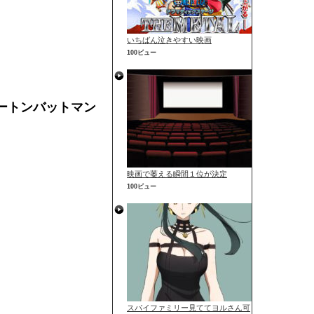
いちばん泣きやすい映画
100ビュー
ートンバットマン
映画で萎える瞬間１位が決定
100ビュー
スパイファミリー見ててヨルさん可