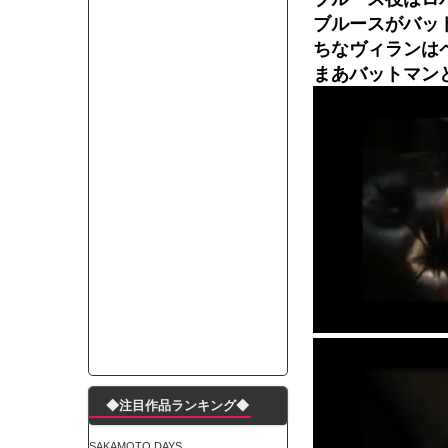
モーニングショー「視聴率5.2％！」テレビ朝日「
ブルースがバッ
出自が社長にバレて「愛人になれ」と脅された。辞
ちなヴィランは
【唖然】渋谷のホームレス対策、とんでもない領
まあバットマン
子供部屋おじさんなんですがコード類の配線ぐちゃ
ポルシェが満を持して送り出す初EV 「タイカン」
【朗報】阪神のドラフト、ガチで大当たりだったｗ
下半身トレーニング、太ももに自信ニキきてくれ
Powered by livedoor 相互RSS
◆注目作品ランキング◆
SAKAMOTO DAYS