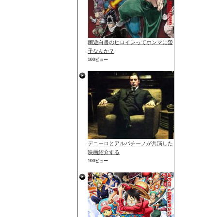
幽遊白書のヒロインってホンマに螢
子なんか？
100ビュー
デニーロとアルパチーノが共演した
映画紹介する
100ビュー