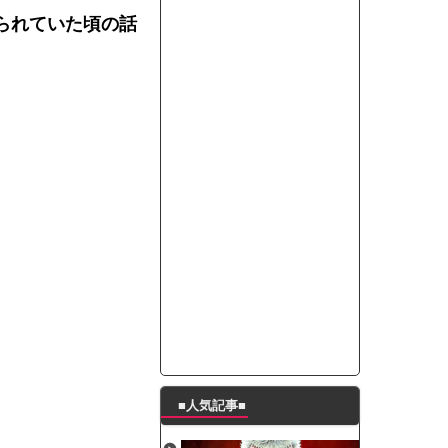
たんの破壊力が半端ない【梅咲遥】
られていた頃の話
ングシューズを手に入れる
29 新生ベビメタ表紙」
％！」テレビ朝日「ひたすら自民批判！」...
れ」と脅された。辞めたら1週間もしないう...
策、とんでもない領域へｗｗｗｗｗｗ
で接触事故
キングが酷すぎるｗｗｗｗｗ
■人気記事■