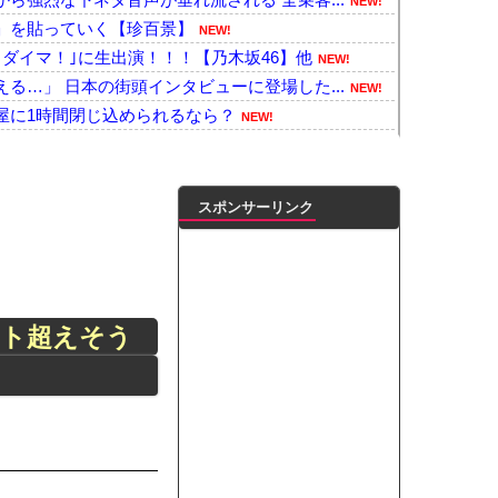
NEW!
」を貼っていく【珍百景】
NEW!
ダイマ！｣に生出演！！！【乃木坂46】他
NEW!
る…」 日本の街頭インタビューに登場した...
NEW!
屋に1時間閉じ込められるなら？
NEW!
の今月の家計簿です。これのどこが“いい思...
NEW!
のヒグマ登場ｗｗｗｗｗｗｗｗｗｗｗｗｗ...
NEW!
！」 日本の消防署を訪れたちびっ子集団が...
NEW!
スポンサーリンク
メモ帳で管理する長尾に表計算ソフトを布教...
NEW!
コ娘にして黒人差別を描いた社会派アニメだ...
NEW!
ン』凄い事に気付いたｗｗｗｗ「ヒンメル」...
NEW!
日本人女性インフルエンサー ライブ配信中...
NEW!
イト超えそう
うかいによるトマホーク巡航ミサイルの実射...
NEW!
』最大の謎に気付いたｗｗｗｗ『ドラゴンボ...
NEW!
凌輝がW不倫‼共演した久保史緒里と中村麗...
ダブル主演の映画で演技に初挑戦‼
ートこれで行っていー？」ﾊﾟｼｬ
って本当に美味しいと思うか？」