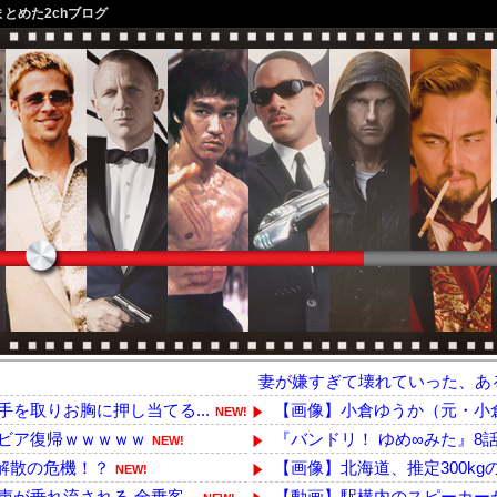
まとめた2chブログ
妻が嫌すぎて壊れていった、あ
を取りお胸に押し当てる...
【画像】小倉ゆうか（元・小
NEW!
ビア復帰ｗｗｗｗｗ
『バンドリ！ ゆめ∞みた』8
NEW!
ぷ解散の危機！？
【画像】北海道、推定300kg
NEW!
垂れ流される 全乗客...
【動画】駅構内のスピーカーか