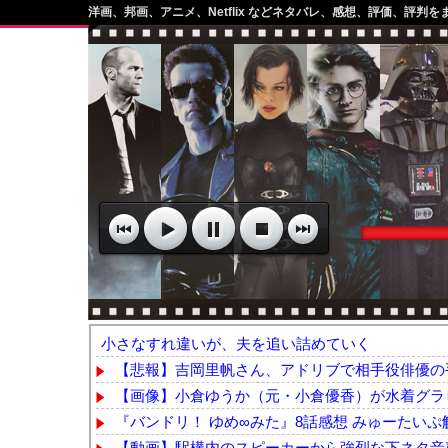
洋画、邦画、アニメ、Netflix などネタバレ、感想、評価、評判を
小さなすれ違いが、夫を追い詰めていく
【悲報】吉岡里帆さん、アドリブで相手役俳優の手
【画像】小倉ゆうか（元・小倉優香）が水着グラ
『バンドリ！ ゆめ∞みた』8話感想 みゅーたい
【動画】駅構内のスピーカーから強烈な下ネタ音声が