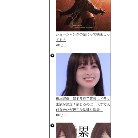
ショーシャンクの空にって映画しっ
てる？
200ビュー
橋本環奈 朝ドラ終了直後にドラマ
主演が決定！演じるのは「天才で人
付き合いが苦手な型破り医者」
100ビュー