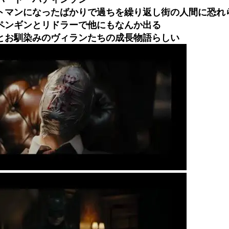
ひたすら自民批判！」...
メイドの格好してるちょちょ
トマンになったばかりで過ちを繰り返し街の人間に恐れ
めたら1週間もしないう...
ランJ民ワイ、新しいランニ
ペンギンとリドラーで他にもなんか出る
域へｗｗｗｗｗｗ
BABYMETAL「PMC Vol.
とお馴染みのヴィランたちの成長物語らしい
ぐちゃさせない方法教え...
モーニングショー「視聴率5.2
はテスラのライバルに...
出自が社長にバレて「愛人にな
ｗｗｗｗｗｗｗｗｗｗｗ...
【唖然】渋谷のホームレス対
ｗｗｗｗｗｗｗｗｗ
【速報】川島海荷、警視庁前
本田翼が好きなB'zの曲ラン
Powered by livedoor 相互RSS