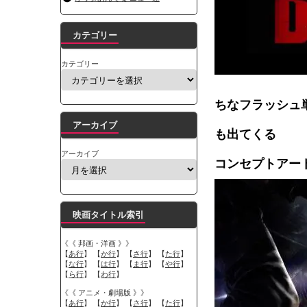
カテゴリー
カテゴリー
ちなフラッシュ
アーカイブ
も出てくる
アーカイブ
コンセプトアー
映画タイトル索引
《《 邦画・洋画 》》
【
あ行
】 【
か行
】 【
さ行
】 【
た行
】
【
な行
】 【
は行
】 【
ま行
】 【
や行
】
【
ら行
】 【
わ行
】
《《 アニメ・劇場版 》》
【
あ行
】 【
か行
】 【
さ行
】 【
た行
】