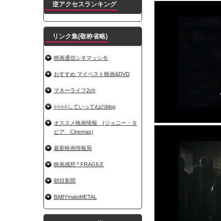
逆アクセスランキング
リンク集(敬称省略)
映画通信シネマッシモ
おすすめ マイベスト映画&DVD
マネーライフ2ch
○○○○していってねのblog
オススメ映画情報 (ジョニー・タ
ピア Cinemas)
最新映画情報局
映画感想 * FRAGILE
朝目新聞
BABYmatoMETAL