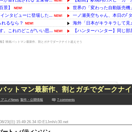
NEW!
百景】
世界の「変わった自動販売機
NEW!
ンタビューに登場した...
一ノ瀬美空ちゃん、本日の｢タ
NEW!
られるなら？
海外「日本がキラキラして見え
NEW!
これのどこが“いい思...
【ハンターハンター】同じ部
NEW!
ｗｗｗｗｗｗｗｗｗ...
【画像】生活保護女「これが私
NEW!
報】映画バットマン最新作、割とガチでダークナイト超えそう
訪れたちびっ子集団が...
【画像】北海道、推定300kg
NEW!
尾に表計算ソフトを布教...
海外「世界で日本を死守するぞ
NEW!
たｗｗｗｗ「ヒンメル」...
【にじさんじ】五木、すべてを
NEW!
ンサー ライブ配信中...
アメリカ「ヤニねこは黒人をネ
NEW!
た久保史緒里と中村麗...
【驚愕】名作『葬送のフリーレ
技に初挑戦‼
【聯合ニュース】 韓国在住の
画バットマン最新作、割とガチでダークナ
ズリ‼
韓国人「海上自衛隊護衛艦ちょ
見や総括を踏まえ、適...
【驚愕】名作『ドラゴンボール
アニメNews
製作・公開情報
7 comments
ちらｗｗｗｗｗｗ
【乃木坂】水谷豊の息子、三山
に!?超巨大マネ...
【TWICE】サナが佐藤健と
ない【梅咲遥】
08/23(日) 15:49:26.34 ID:E1Jmh/c30.net
【画像】彼女「ねー、今日のデ
入れる
外国人「お前らビッグマック
バート・パティンソン