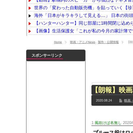
世界の「変わった自動販売機」を貼っていく【珍
海外「日本がキラキラして見える…」 日本の街頭イ
【ハンターハンター】同じ部屋に1時間閉じ込め
【画像】生活保護女「これが私の今月の家計簿です。
【画像】北海道、推定300kgのヒグマ登場ｗｗｗｗ
Home
映画・アニメNews
,
製作・公開情報
【朗
海外「世界で日本を死守するぞ！」 日本の消防署を
【にじさんじ】五木、すべてをメモ帳で管理する長
スポンサーリンク
【驚愕】名作『葬送のフリーレン』凄い事に気付い
【聯合ニュース】 韓国在住の日本人女性インフルエ
【乃木坂】水谷豊の息子、三山凌輝がW不倫‼共演し
【TWICE】サナが佐藤健とダブル主演の映画で演
【朗報】映
【乃木坂】TIFで披露したストライキダンスが大バ
【速報】石破首相 大敗の責任「両院議員総会での意
2020.08.24
映画・
【画像】色盲にはグレーにしか見えない事実がこ
『鬼滅の刃 無限城編』3部作で興収2000億円も視野
メイドの格好してるちょちょたんの破壊力が半端
1:
風吹けば名無し
2020/
ランJ民ワイ、新しいランニングシューズを手に
ブルース役はロ