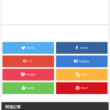
Tweet
Share
+1
Hatena
Pocket
RSS
feedly
Pin it
関連記事