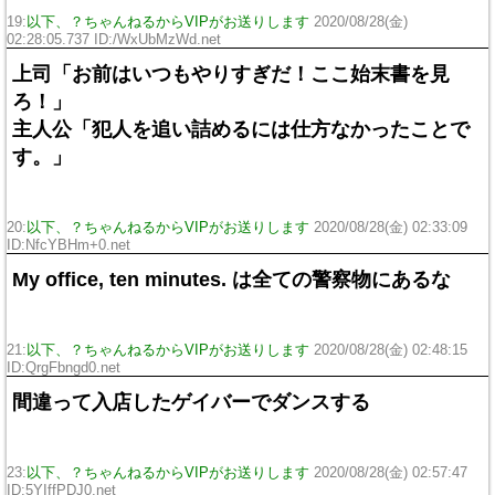
19:
以下、？ちゃんねるからVIPがお送りします
2020/08/28(金)
02:28:05.737 ID:/WxUbMzWd.net
上司「お前はいつもやりすぎだ！ここ始末書を見
ろ！」
主人公「犯人を追い詰めるには仕方なかったことで
す。」
20:
以下、？ちゃんねるからVIPがお送りします
2020/08/28(金) 02:33:09
ID:NfcYBHm+0.net
My office, ten minutes. は全ての警察物にあるな
21:
以下、？ちゃんねるからVIPがお送りします
2020/08/28(金) 02:48:15
ID:QrgFbngd0.net
間違って入店したゲイバーでダンスする
23:
以下、？ちゃんねるからVIPがお送りします
2020/08/28(金) 02:57:47
ID:5YIffPDJ0.net