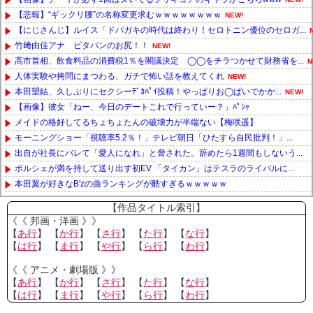
【悲報】“ギックリ腰”の名称変更求むｗｗｗｗｗｗｗｗ
NEW!
【にじさんじ】ルイス「ドパガキの時代は終わり！セロトニン優位のセロガ...
竹﨑由佳アナ ピタパンのお尻！！
NEW!
高市首相、飲食料品の消費税1％を閣議決定 ◯◯をチラつかせて財務省を...
N
人体実験や拷問にまつわる、ガチで怖い話を教えてくれ
NEW!
本田望結、久しぶりにセクシーﾃﾞｶﾊﾟｲ投稿！やっぱりお◯ぱいでかか...
NEW!
【画像】彼女「ねー、今日のデートこれで行っていー？」ﾊﾟｼｬ
メイドの格好してるちょちょたんの破壊力が半端ない【梅咲遥】
モーニングショー「視聴率5.2％！」テレビ朝日「ひたすら自民批判！」...
出自が社長にバレて「愛人になれ」と脅された。辞めたら1週間もしないう...
ポルシェが満を持して送り出す初EV 「タイカン」はテスラのライバルに...
本田翼が好きなB'zの曲ランキングが酷すぎるｗｗｗｗｗ
Powered by livedoor 相互RSS
【作品タイトル索引】
《《 邦画・洋画 》》
【
あ行
】 【
か行
】 【
さ行
】 【
た行
】 【
な行
】
【
は行
】 【
ま行
】 【
や行
】 【
ら行
】 【
わ行
】
《《 アニメ・劇場版 》》
【
あ行
】 【
か行
】 【
さ行
】 【
た行
】 【
な行
】
【
は行
】 【
ま行
】 【
や行
】 【
ら行
】 【
わ行
】