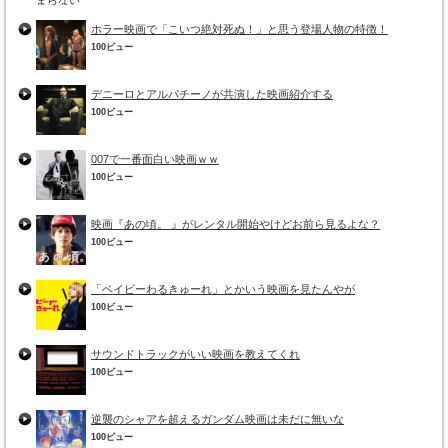
ホラー映画で「こいつ絶対死ぬ！」と思う登場人物の特徴！
100ビュー
デニーロとアルパチーノが共演した映画紹介する
100ビュー
007で一番面白い映画ｗｗ
100ビュー
映画『あの頃。 』がレンタル開始やけどお前ら見るよな？
100ビュー
「ベイビーわるきゅーれ」とかいう映画を見たんやが
100ビュー
サウンドトラックがいい映画を教えてくれ
100ビュー
逆襲のシャアを超えるガンダム映画は未だに無いな
100ビュー