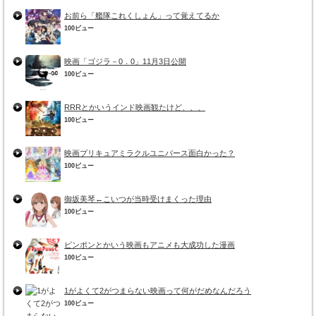
お前ら「艦隊これくしょん」って覚えてるか
100ビュー
映画「ゴジラ－0．0」11月3日公開
100ビュー
RRRとかいうインド映画観たけど、、、
100ビュー
映画プリキュアミラクルユニバース面白かった？
100ビュー
御坂美琴←こいつが当時受けまくった理由
100ビュー
ピンポンとかいう映画もアニメも大成功した漫画
100ビュー
1がよくて2がつまらない映画って何がだめなんだろう
100ビュー