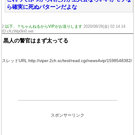
ら確実に死ぬパターンだよな
2:
以下、？ちゃんねるからVIPがお送りします
2020/08/28(金) 02:14:14
ID:cKzWp0ln0.net
黒人の警官はまず太ってる
スレッドURL:http://viper.2ch.sc/test/read.cgi/news4vip/1598548382/
スポンサーリンク