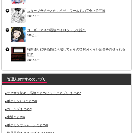
スタープラチナとかいうザ・ワールドの完全上位互換
100ビュー
コーギドアスの最強パイロットって誰？
100ビュー
時間通りに映画館に入場してもその後10分くらい広告を見せられる
問題
100ビュー
管理人おすすめのアプリ
●サクサク読める高速まとめビューアアプリ まとめα
●ポケモンGOまとめα
●ガールズまとめα
●生活まとめα
●ポケモンサンムーンまとめα