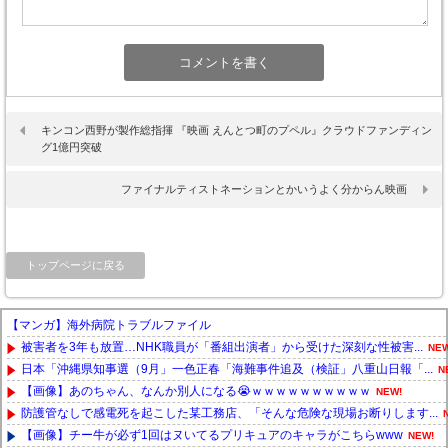
キンコン西野が製作総指揮 『映画 えんとつ町のプペル』クラウドファンディン
グ1億円突破
ファイナルティストネーションとかいうよく分からん映画
トップページに戻る
【マンガ】海外病院トラブルファイル
被害者を3年も放置…NHK職員が「番組出演者」から受けた深刻な性被害...
NEW
日本「沖縄県知事選（9月」一色正春「海難事件追及（検証」八重山日報「...
N
【画像】あのちゃん、なんか別人になる😭ｗｗｗｗｗｗｗｗｗｗ
NEW!
防護管なしで感電死を起こした某工務店、「そんな危険な現場お断りします...
【画像】チー牛が必ず1回はヌいてるプリキュアのキャラがこちらwww
NEW!