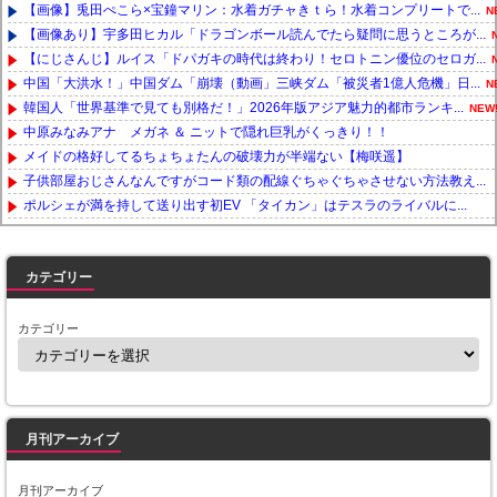
【画像】兎田ぺこら×宝鐘マリン：水着ガチャきｔら！水着コンプリートで...
N
【画像あり】宇多田ヒカル「ドラゴンボール読んでたら疑問に思うところが...
【にじさんじ】ルイス「ドパガキの時代は終わり！セロトニン優位のセロガ...
中国「大洪水！」中国ダム「崩壊（動画」三峡ダム「被災者1億人危機」日...
N
韓国人「世界基準で見ても別格だ！」2026年版アジア魅力的都市ランキ...
NEW
中原みなみアナ メガネ ＆ ニットで隠れ巨乳がくっきり！！
メイドの格好してるちょちょたんの破壊力が半端ない【梅咲遥】
子供部屋おじさんなんですがコード類の配線ぐちゃぐちゃさせない方法教え...
ポルシェが満を持して送り出す初EV 「タイカン」はテスラのライバルに...
Powered by livedoor 相互RSS
カテゴリー
カテゴリー
月刊アーカイブ
月刊アーカイブ