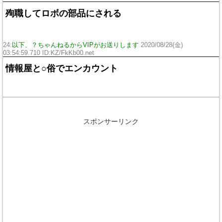
殉職してロボの部品にされる
24:
以下、？ちゃんねるからVIPがお送りします
2020/08/28(金)
03:54:59.710 ID:KZ/FkKb00.net
情報屋と○俗でエンカウント
スポンサーリンク