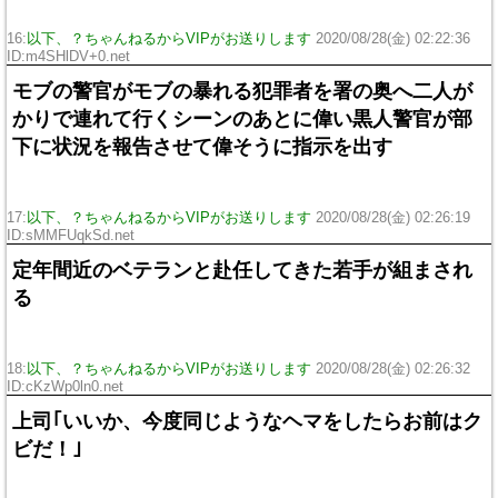
16:
以下、？ちゃんねるからVIPがお送りします
2020/08/28(金) 02:22:36
ID:m4SHlDV+0.net
モブの警官がモブの暴れる犯罪者を署の奥へ二人が
かりで連れて行くシーンのあとに偉い黒人警官が部
下に状況を報告させて偉そうに指示を出す
17:
以下、？ちゃんねるからVIPがお送りします
2020/08/28(金) 02:26:19
ID:sMMFUqkSd.net
定年間近のベテランと赴任してきた若手が組まされ
る
18:
以下、？ちゃんねるからVIPがお送りします
2020/08/28(金) 02:26:32
ID:cKzWp0ln0.net
上司｢いいか、今度同じようなヘマをしたらお前はク
ビだ！｣