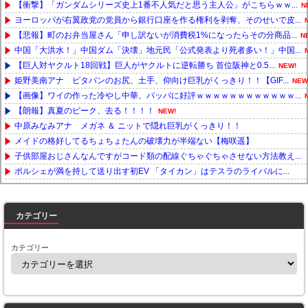
【衝撃】「ガンダムシリーズ史上1番不人気だと思う主人公」がこちらｗｗ...
N
ヨーロッパが右翼政党の党員から銀行口座を作る権利を剥奪、そのせいで皮...
【悲報】町のお弁当屋さん「申し訳ないが消費税1%になったらその分商品...
N
中国「大洪水！」中国ダム「決壊」地元民「公式発表より死者多い！」中国...
【巨人対ヤクルト18回戦】巨人がヤクルトに逆転勝ち 首位阪神と0.5...
NEW!
姫野美南アナ ピタパンのお尻、土手、仰向け巨乳がくっきり！！【GIF...
NEW
【画像】ワイの作った冷やし中華、パッパに好評ｗｗｗｗｗｗｗｗｗｗｗｗ...
【朗報】真夏のピーク、去る！！！！
NEW!
中原みなみアナ メガネ ＆ ニットで隠れ巨乳がくっきり！！
メイドの格好してるちょちょたんの破壊力が半端ない【梅咲遥】
子供部屋おじさんなんですがコード類の配線ぐちゃぐちゃさせない方法教え...
ポルシェが満を持して送り出す初EV 「タイカン」はテスラのライバルに...
Powered by livedoor 相互RSS
カテゴリー
カテゴリー