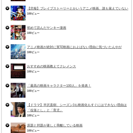
【悲報】ブレイブストーリーとかいうアニメ映画、誰も覚えていない
100ビュー
初めて読んだヤンキー漫画
100ビュー
アニメ映画が絶対に実写映画におよばない理由に気づいたんやが
100ビュー
おすすめの映画教えてクレメンス
100ビュー
「最高の映画キャラクター100人」を発表！
100ビュー
【ドラマ】半沢直樹、シーズン3も映画化もすぐにはできない理由は
「役落とし」と「育児」
100ビュー
原題と邦題が著しく乖離している映画
100ビュー