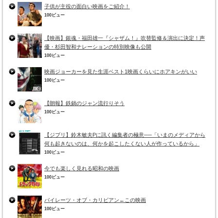
子供が主役の面白い映画をご紹介！
100ビュー
【映画】銀魂・福田雄一『シャザム！』吹替監修＆演出に決定！声
優・杉田智和ナレーションの特別映像も公開
100ビュー
映画ジョーカーを見た生涯ベスト1映画くらいにホアキンがいい
100ビュー
【朗報】鉄鍋のジャン流行りそう
100ビュー
【ジブリ】鈴木敏夫Pに訊く編集者の極意──「いまのメディアから
何も起きないのは、何かを起こしたくない人が作っているから」
100ビュー
今でも楽しく見れる昭和の映画
100ビュー
パイレーツ・オブ・カリビアン←この映画
100ビュー