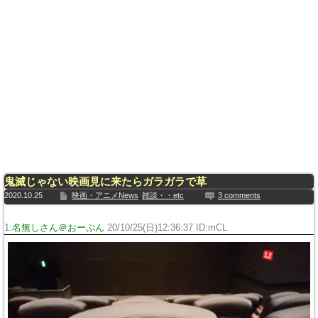
鬼滅じゃない映画見に来たらガラガラで草
2020.10.25
映画・アニメNews
雑談・・etc
3 comments
1:
名無しさん＠おーぷん
20/10/25(日)12:36:37 ID:mCL