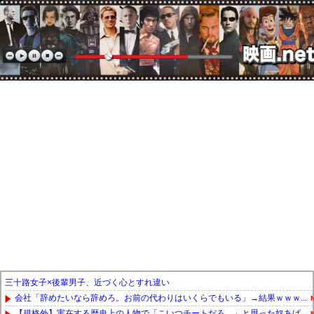
三十路女子×後輩男子、近づく心とすれ違い
会社「辞めたいなら辞めろ。お前の代わりはいくらでもいる」→結果ｗｗｗ...
【規格外】実在する歴史上の人物で「こいつチートだろ…」と思った奴あげ...