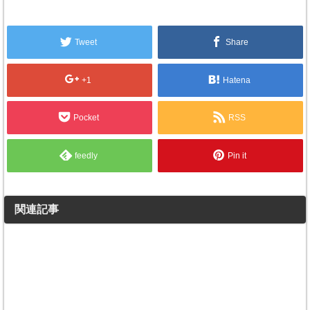
Tweet
Share
+1
Hatena
Pocket
RSS
feedly
Pin it
関連記事