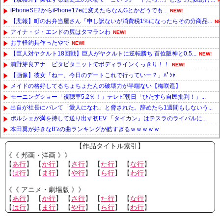
iPhoneSE2からiPhone17eに変えたらなんGとかどうでも...
NEW!
【悲報】町のお弁当屋さん「申し訳ないが消費税1%になったらその分商品...
N
アイナ・ジ・エンドの尻はタマランわ
NEW!
お手軽釣具作ったやで
NEW!
【巨人対ヤクルト18回戦】巨人がヤクルトに逆転勝ち 首位阪神と0.5...
NEW!
浦野芽良アナ ピタピタニットでボディラインくっきり！！
NEW!
【画像】彼女「ねー、今日のデートこれで行っていー？」ﾊﾟｼｬ
メイドの格好してるちょちょたんの破壊力が半端ない【梅咲遥】
モーニングショー「視聴率5.2％！」テレビ朝日「ひたすら自民批判！」...
出自が社長にバレて「愛人になれ」と脅された。辞めたら1週間もしないう...
ポルシェが満を持して送り出す初EV 「タイカン」はテスラのライバルに...
本田翼が好きなB'zの曲ランキングが酷すぎるｗｗｗｗｗ
Powered by livedoor 相互RSS
【作品タイトル索引】
《《 邦画・洋画 》》
【
あ行
】 【
か行
】 【
さ行
】 【
た行
】 【
な行
】
【
は行
】 【
ま行
】 【
や行
】 【
ら行
】 【
わ行
】
《《 アニメ・劇場版 》》
【
あ行
】 【
か行
】 【
さ行
】 【
た行
】 【
な行
】
【
は行
】 【
ま行
】 【
や行
】 【
ら行
】 【
わ行
】