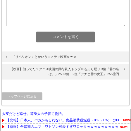
「リベリオン」とかいうコメディ映画ｗｗｗ
【映画】知ってた？アニメ映画の興行収入トップ10をふり返り 3位『君の名
は。』250.3億 2位『アナと雪の女王』 255億円
トップページに戻る
大変だけど幸せ。等身大の子育て物語。
【悲報】日本人、バカかもしれない。食品消費税減税（8%→1%）に93...
NEW!
【悲報】全盛期のエマ・ワトソン可愛すぎワロッタｗｗｗｗｗｗｗｗｗ
NEW!