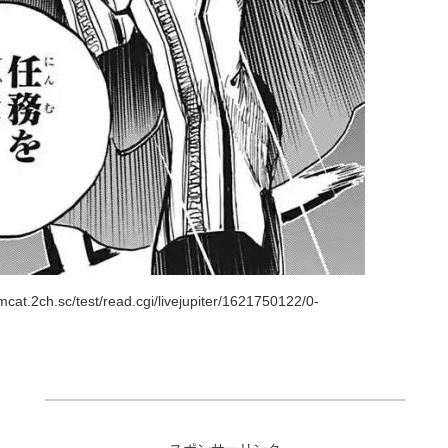
t.2ch.sc/test/read.cgi/livejupiter/1621750122/0-