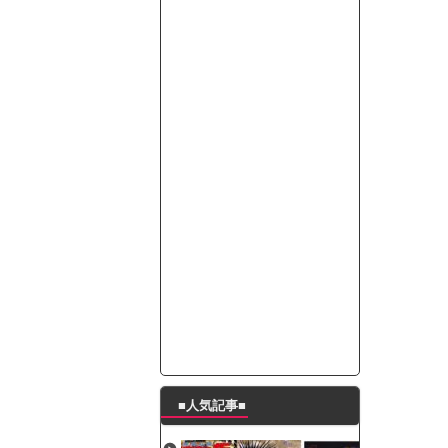
って本当に美味しいと思うか？」
たんの破壊力が半端ない【梅咲遥】
ングシューズを手に入れる
29 新生ベビメタ表紙」
％！」テレビ朝日「ひたすら自民批判！」...
れ」と脅された。辞めたら1週間もしないう...
策、とんでもない領域へｗｗｗｗｗｗ
で接触事故
キングが酷すぎるｗｗｗｗｗ
■人気記事■