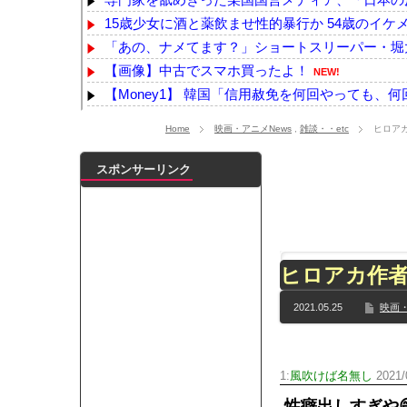
15歳少女に酒と薬飲ませ性的暴行か 54歳のイケ
「あの、ナメてます？」ショートスリーパー・堀大
【画像】中古でスマホ買ったよ！
NEW!
【Money1】 韓国「信用赦免を何回やっても、何回や
近所のコープにいる爺さん、隙あらば他人のカゴ
Home
映画・アニメNews
,
雑談・・etc
ヒロア
【悲報】ﾈｯﾄ民「正規ディーラーで車検を頼んだら
【ｗ】物凄くカワイイ子猫の取っ組み合い！
NEW
スポンサーリンク
浦野芽良アナ ピタピタニットでボディラインく
【日向坂46】来月、坂道vsカワラボvsスタダvs
【YG】BLACKPINKのファンがゴルフクラブをも
【乃木坂】水谷豊の息子、三山凌輝がW不倫‼共演し
ヒロアカ作
【TWICE】サナが佐藤健とダブル主演の映画で演
【速報】石破首相 大敗の責任「両院議員総会での意
2021.05.25
映画・
【画像】色盲にはグレーにしか見えない事実がこ
『鬼滅の刃 無限城編』3部作で興収2000億円も視野
メイドの格好してるちょちょたんの破壊力が半端
1:
風吹けば名無し
2021/0
ランJ民ワイ、新しいランニングシューズを手に
性癖出しすぎや