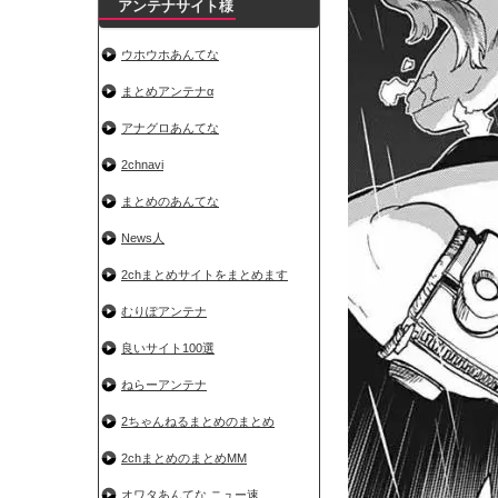
アンテナサイト様
ウホウホあんてな
まとめアンテナα
アナグロあんてな
2chnavi
まとめのあんてな
News人
2chまとめサイトをまとめます
むりぽアンテナ
良いサイト100選
ねらーアンテナ
2ちゃんねるまとめのまとめ
2chまとめのまとめMM
オワタあんてな ニュー速