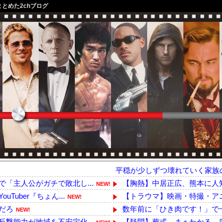
まとめた2chブログ
平穏が少しずつ壊れていく家族
「主人公がガチで敗北し...
【胸熱】中居正広、熊本に人知
NEW!
uber『ちょん...
【トラウマ】映画・特撮・アニ
NEW!
だろ
数年前に「ひき肉です！」で一世を
NEW!
撃能力が地域を不安定化...
【疑問】葬式←まぁわかる 