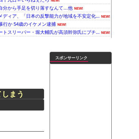
NEW!
自分から手足を切り落すなんて…他
NEW!
ディア、「日本の反撃能力が地域を不安定化...
NEW!
暴行か 54歳のイケメン逮捕
NEW!
トスリーパー・堀大輔氏が高須幹弥氏にブチ...
NEW!
も豪邸も買えない人生が確定している事実...
NEW!
よ！
NEW!
を何回やっても、何回やっても」⇒ 2...
NEW!
スポンサーリンク
隙あらば他人のカゴに商品を入れようとする
NEW!
ラーで車検を頼んだら担当整備士が「グエン...
NEW!
取っ組み合い！
NEW!
イドル量産してきたが、本当は人気がなくて...
NEW!
てしまう
プ交渉に全力を注ぐべき理由がこちら‥日米...
NEW!
本の復興は…中国の温情のおかげだ！」 ←...
NEW!
ワラボvsスタダvsハロプロの大激戦
NEW!
ンがゴルフクラブをもって事務所を襲撃...
NEW!
凌輝がW不倫‼共演した久保史緒里と中村麗...
ートこれで行っていー？」ﾊﾟｼｬ