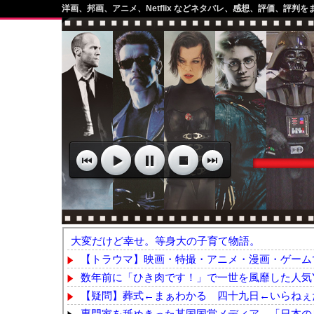
洋画、邦画、アニメ、Netflix などネタバレ、感想、評価、評判を
大変だけど幸せ。等身大の子育て物語。
【トラウマ】映画・特撮・アニメ・漫画・ゲームで
数年前に「ひき肉です！」で一世を風靡した人気YouT
【疑問】葬式←まぁわかる 四十九日←いらねぇ
専門家を舐めきった某国国営メディア、「日本の反