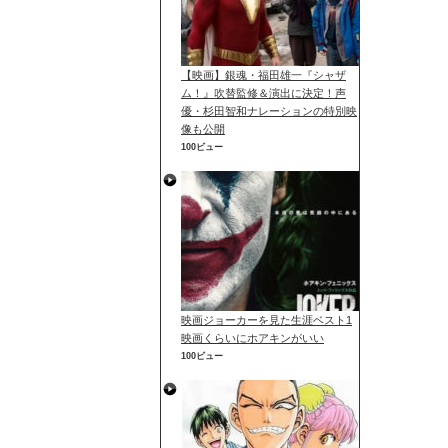
【映画】銀魂・福田雄一『シャザ
ム！』吹替監修＆演出に決定！声
優・杉田智和ナレーションの特別映
像も公開
100ビュー
映画ジョーカーを見た生涯ベスト1
映画くらいにホアキンがいい
100ビュー