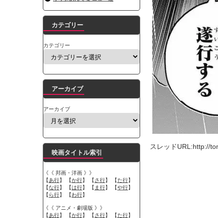
カテゴリー
カテゴリー
アーカイブ
アーカイブ
スレッドURL:http://tomca
映画タイトル索引
《《 邦画・洋画 》》
【
あ行
】 【
か行
】 【
さ行
】 【
た行
】
【
な行
】 【
は行
】 【
ま行
】 【
や行
】
【
ら行
】 【
わ行
】
《《 アニメ・劇場版 》》
【
あ行
】 【
か行
】 【
さ行
】 【
た行
】