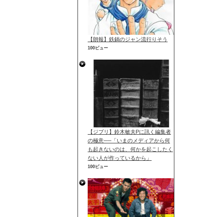
【朗報】鉄鍋のジャン流行りそう
100ビュー
【ジブリ】鈴木敏夫Pに訊く編集者
の極意──「いまのメディアから何
も起きないのは、何かを起こしたく
ない人が作っているから」
100ビュー