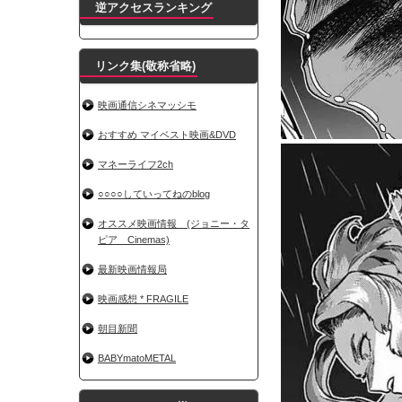
逆アクセスランキング
リンク集(敬称省略)
映画通信シネマッシモ
おすすめ マイベスト映画&DVD
マネーライフ2ch
○○○○していってねのblog
オススメ映画情報 (ジョニー・タ
ピア Cinemas)
最新映画情報局
映画感想 * FRAGILE
朝目新聞
BABYmatoMETAL