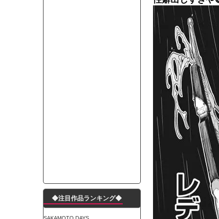
モーニングショー「視聴率5.2％！」テレビ朝日「
出自が社長にバレて「愛人になれ」と脅された。辞
【唖然】渋谷のホームレス対策、とんでもない領
子供部屋おじさんなんですがコード類の配線ぐちゃ
ポルシェが満を持して送り出す初EV 「タイカン」
【朗報】阪神のドラフト、ガチで大当たりだったｗ
下半身トレーニング、太ももに自信ニキきてくれ
Powered by livedoor 相互RSS
◆注目作品ランキング◆
SAKAMOTO DAYS