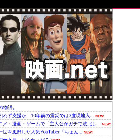
の物語。
れず支援か 10年前の震災では3度現地入...
NEW!
メ・漫画・ゲームで「主人公がガチで敗北し...
NEW!
風靡した人気YouTuber『ちょん...
NEW!
四十九日←いらねぇだろ