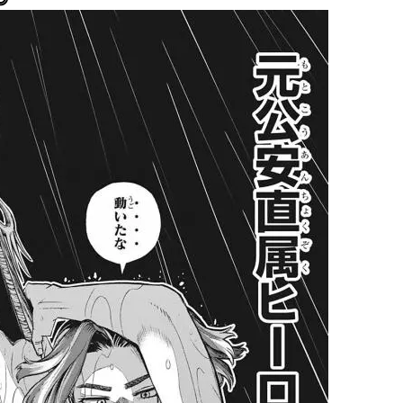
ひたすら自民批判！」...
外国人「お前らビッグマック
めたら1週間もしないう...
メイドの格好してるちょちょ
域へｗｗｗｗｗｗ
ランJ民ワイ、新しいランニ
ぐちゃさせない方法教え...
BABYMETAL「PMC Vol.
はテスラのライバルに...
モーニングショー「視聴率5.2
ｗｗｗｗｗｗｗｗｗｗｗ...
出自が社長にバレて「愛人にな
ｗｗｗｗｗｗｗｗｗ
【唖然】渋谷のホームレス対
【速報】川島海荷、警視庁前
本田翼が好きなB'zの曲ラン
Powered by livedoor 相互RSS