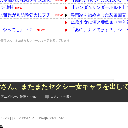
NEW!
メン逮捕
【ガンダムサンダーボルト】
NEW!
輔氏が高須幹弥氏にブチ...
専門家を舐めきった某国国営メ
NEW!
15歳少女に酒と薬飲ませ性的
っても」⇒ 2...
「あの、ナメてます？」ショー
NEW!
に商品を入れようとする
24歳年収550万ワイ、高級車
NEW!
カ作者さん、またまたセクシー女キャラを出してしまう
担当整備士が「グエン...
【画像】中古でスマホ買った
NEW!
【Money1】 韓国「信用赦免
!
っきり！！
近所のコープにいる爺さん、
NEW!
ハロプロの大激戦
【悲報】ﾈｯﾄ民「正規ディー
NEW!
って事務所を襲撃...
【ｗ】物凄くカワイイ子猫の
NEW!
た久保史緒里と中村麗...
韓国芸能界「日本の真似してア
者さん、またまたセクシー女キャラを出し
技に初挑戦‼
韓国人「韓国が米韓通貨スワッ
見や総括を踏まえ、適...
【悲報】アニメーターさん「日
アニメNews
雑談・・etc
コメントを書く
ちらｗｗｗｗｗｗ
【日向坂46】来月、坂道vsカ
に!?超巨大マネ...
【YG】BLACKPINKのファ
ない【梅咲遥】
5/23(日) 15:08:42.25 ID:v4jK3iz40.net
【乃木坂】水谷豊の息子、三山
入れる
【画像】彼女「ねー、今日のデ
