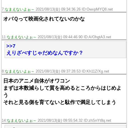
7:
なまえないよぉ～
2021/08/13(金) 09:34:36.26 ID:OwvpMYQ8.net
オバＱって映画化されてないのかな
11:
なまえないよぉ～
2021/08/13(金) 09:44:46.90 ID:A/OhgtA3.net
>>7
えりざべすじゃだめなんですか？
8:
なまえないよぉ～
2021/08/13(金) 09:37:28.53 ID:Kh11Z/Xg.net
日本のアニメ自体がオワコン
まずは本数減らして質を高めるところからはじめよ
う
それと見る側を育てないと駄作で満足してしまう
14:
なまえないよぉ～
2021/08/13(金) 09:55:54.32 ID:zhSnYt8q.net