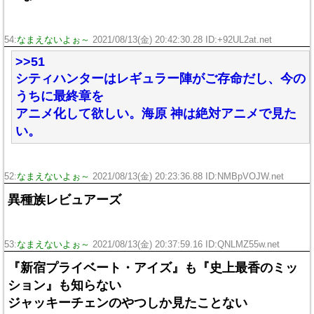
54:
なまえないよぉ～
2021/08/13(金) 20:42:30.28 ID:+92UL2at.net
>>51
シティハンターはレギュラー陣がご存命だし、今の
うちに最終章を
アニメ化して欲しい。海原 神は絶対アニメで見た
い。
52:
なまえないよぉ～
2021/08/13(金) 20:23:36.88 ID:NMBpVOJW.net
異種族レビュアーズ
53:
なまえないよぉ～
2021/08/13(金) 20:37:59.16 ID:QNLMZ55w.net
『新宿プライベート・アイズ』も『史上最香のミッ
ション』も知らない
ジャッキーチェンのやつしか見たことない