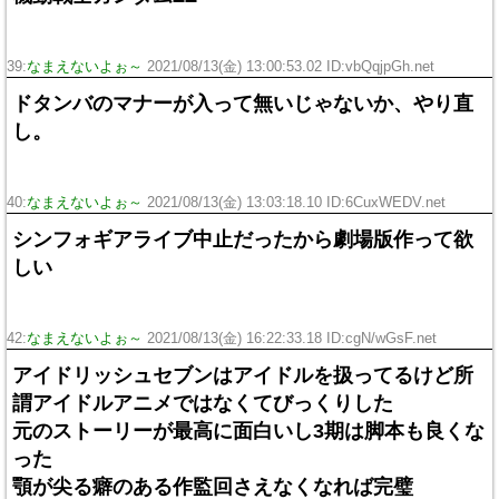
39:
なまえないよぉ～
2021/08/13(金) 13:00:53.02 ID:vbQqjpGh.net
ドタンバのマナーが入って無いじゃないか、やり直
し。
40:
なまえないよぉ～
2021/08/13(金) 13:03:18.10 ID:6CuxWEDV.net
シンフォギアライブ中止だったから劇場版作って欲
しい
42:
なまえないよぉ～
2021/08/13(金) 16:22:33.18 ID:cgN/wGsF.net
アイドリッシュセブンはアイドルを扱ってるけど所
謂アイドルアニメではなくてびっくりした
元のストーリーが最高に面白いし3期は脚本も良くな
った
顎が尖る癖のある作監回さえなくなれば完璧