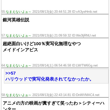
55:
なまえないよぉ～
2021/08/13(金) 20:44:51.28 ID:vA3yeHmb.net
銀河英雄伝説
57:
なまえないよぉ～
2021/08/13(金) 21:09:59.32 ID:We3ljRNU.net
超絶面白いけど100％実写化無理なやつ
メイドインアビス
64:
なまえないよぉ～
2021/08/14(土) 06:54:46.58 ID:LW/TW6Gg.net
>>57
ハリウッドで実写化発表されてなかったか。
58:
なまえないよぉ～
2021/08/13(金) 22:43:14.81 ID:DnWVMAC4.net
アニメの方の映画が糞すぎて笑ったわ＞シティーハ
ンター