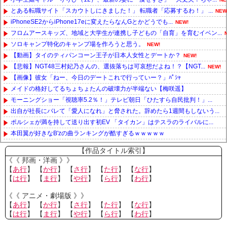
とある転職サイト「スカウトしにきました！」 転職者「応募するわ！」 ...
NEW
iPhoneSE2からiPhone17eに変えたらなんGとかどうでも...
NEW!
フロムアースキッズ、地域と大学生が連携し子どもの「自育」を育むイベン...
ソロキャンプ特化のキャンプ場を作ろうと思う。
NEW!
【動画】タイのティパンコーン王子が日本人女性とデートか？
NEW!
【悲報】NGT48三村妃乃さんの、選抜落ちは可哀想だよね！？【NGT...
NEW!
【画像】彼女「ねー、今日のデートこれで行っていー？」ﾊﾟｼｬ
メイドの格好してるちょちょたんの破壊力が半端ない【梅咲遥】
モーニングショー「視聴率5.2％！」テレビ朝日「ひたすら自民批判！」...
出自が社長にバレて「愛人になれ」と脅された。辞めたら1週間もしないう...
ポルシェが満を持して送り出す初EV 「タイカン」はテスラのライバルに...
本田翼が好きなB'zの曲ランキングが酷すぎるｗｗｗｗｗ
Powered by livedoor 相互RSS
【作品タイトル索引】
《《 邦画・洋画 》》
【
あ行
】 【
か行
】 【
さ行
】 【
た行
】 【
な行
】
【
は行
】 【
ま行
】 【
や行
】 【
ら行
】 【
わ行
】
《《 アニメ・劇場版 》》
【
あ行
】 【
か行
】 【
さ行
】 【
た行
】 【
な行
】
【
は行
】 【
ま行
】 【
や行
】 【
ら行
】 【
わ行
】