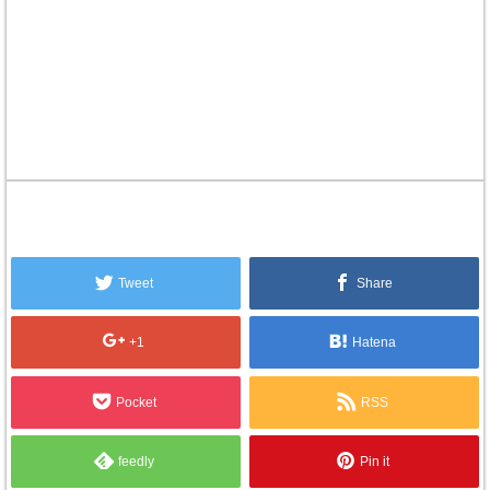
Tweet
Share
+1
Hatena
Pocket
RSS
feedly
Pin it