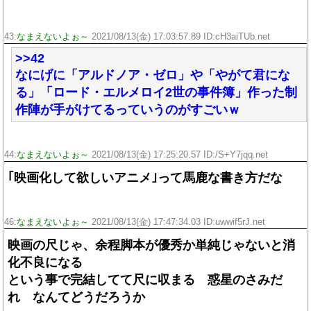
43:
なまえないよぉ～
2021/08/13(金) 17:03:57.89 ID:cH3aiTUb.net
>>42
なにげに「アルドノア・ゼロ」や「やがて君にな
る」「ロード・エルメロイ2世の事件簿」作った制
作陣が手がけてるっていうのがすごいｗ
44:
なまえないよぉ～
2021/08/13(金) 17:25:20.57 ID:/S+Y7jqq.net
｢映画化して欲しいアニメ｣って馬鹿な書き方だな
46:
なまえないよぉ～
2021/08/13(金) 17:47:34.03 ID:uwwif5rJ.net
映画の尺じゃ、余程脚本が優秀か単純じゃないと消
化不良になる
という事で完結してて尺に収まる 惑星のさみだ
れ なんてどうだろうか