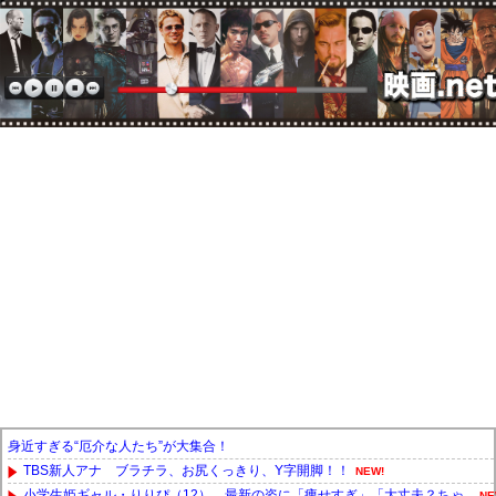
身近すぎる“厄介な人たち”が大集合！
TBS新人アナ ブラチラ、お尻くっきり、Y字開脚！！
NEW!
小学生姫ギャル・りりぴ（12）、最新の姿に「痩せすぎ」「大丈夫？ちゃ...
NE