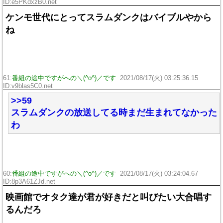
ID:e5PKdxzB0.net
ケンモ世代にとってスラムダンクはバイブルやから
ね
61:
番組の途中ですがへの＼(^o^)／です
2021/08/17(火) 03:25:36.15
ID:v9blas5C0.net
>>59
スラムダンクの放送してる時まだ生まれてなかった
わ
60:
番組の途中ですがへの＼(^o^)／です
2021/08/17(火) 03:24:04.67
ID:8p3A61ZJd.net
映画館でオタク達が君が好きだと叫びたい大合唱す
るんだろ