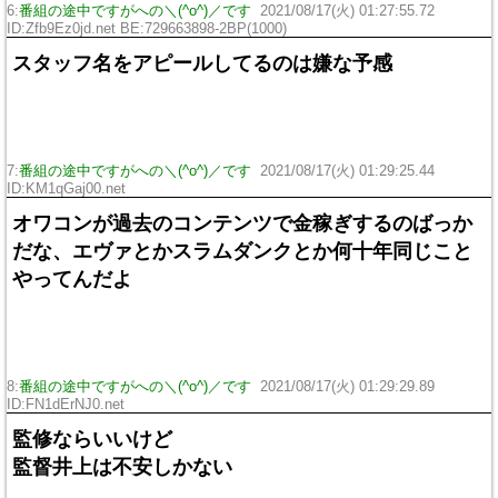
6:
番組の途中ですがへの＼(^o^)／です
2021/08/17(火) 01:27:55.72
ID:Zfb9Ez0jd.net BE:729663898-2BP(1000)
スタッフ名をアピールしてるのは嫌な予感
7:
番組の途中ですがへの＼(^o^)／です
2021/08/17(火) 01:29:25.44
ID:KM1qGaj00.net
オワコンが過去のコンテンツで金稼ぎするのばっか
だな、エヴァとかスラムダンクとか何十年同じこと
やってんだよ
8:
番組の途中ですがへの＼(^o^)／です
2021/08/17(火) 01:29:29.89
ID:FN1dErNJ0.net
監修ならいいけど
監督井上は不安しかない