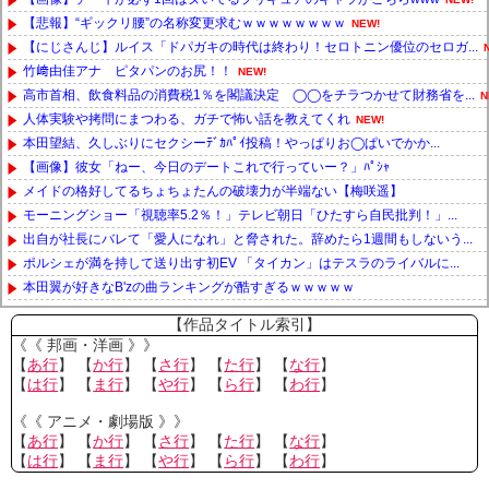
【悲報】“ギックリ腰”の名称変更求むｗｗｗｗｗｗｗｗ
NEW!
【にじさんじ】ルイス「ドパガキの時代は終わり！セロトニン優位のセロガ...
竹﨑由佳アナ ピタパンのお尻！！
NEW!
高市首相、飲食料品の消費税1％を閣議決定 ◯◯をチラつかせて財務省を...
N
人体実験や拷問にまつわる、ガチで怖い話を教えてくれ
NEW!
本田望結、久しぶりにセクシーﾃﾞｶﾊﾟｲ投稿！やっぱりお◯ぱいでかか...
【画像】彼女「ねー、今日のデートこれで行っていー？」ﾊﾟｼｬ
メイドの格好してるちょちょたんの破壊力が半端ない【梅咲遥】
モーニングショー「視聴率5.2％！」テレビ朝日「ひたすら自民批判！」...
出自が社長にバレて「愛人になれ」と脅された。辞めたら1週間もしないう...
ポルシェが満を持して送り出す初EV 「タイカン」はテスラのライバルに...
本田翼が好きなB'zの曲ランキングが酷すぎるｗｗｗｗｗ
Powered by livedoor 相互RSS
【作品タイトル索引】
《《 邦画・洋画 》》
【
あ行
】 【
か行
】 【
さ行
】 【
た行
】 【
な行
】
【
は行
】 【
ま行
】 【
や行
】 【
ら行
】 【
わ行
】
《《 アニメ・劇場版 》》
【
あ行
】 【
か行
】 【
さ行
】 【
た行
】 【
な行
】
【
は行
】 【
ま行
】 【
や行
】 【
ら行
】 【
わ行
】