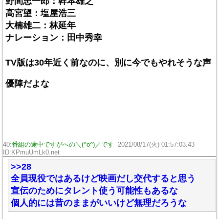
野間忠一郎：幹本雄之
高宮望：塩屋浩三
大楠雄二：林延年
ナレーション：田中秀幸
TV版は30年近く前なのに、別に今でもやれそうな声
優陣だよな
40:
番組の途中ですがへの＼(^o^)／です
2021/08/17(火) 01:57:03.43
ID:KPmuUmLk0.net
>>28
全員現役ではあるけど映画だし交代すると思う
宣伝のためにタレント使う可能性もあるな
個人的には昔のままがいいけど無理だろうな