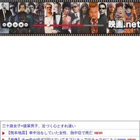
三十路女子×後輩男子、近づく心とすれ違い
【熊本地震】車中泊をしていた女性、熱中症で死亡
NEW!
【画像】チー牛が必ず1回はヌいてるプリキュアのキャラがこちらwww
NEW!