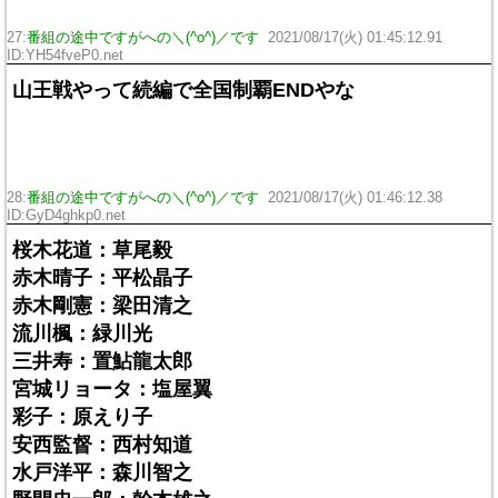
27:
番組の途中ですがへの＼(^o^)／です
2021/08/17(火) 01:45:12.91
ID:YH54fveP0.net
山王戦やって続編で全国制覇ENDやな
28:
番組の途中ですがへの＼(^o^)／です
2021/08/17(火) 01:46:12.38
ID:GyD4ghkp0.net
桜木花道：草尾毅
赤木晴子：平松晶子
赤木剛憲：梁田清之
流川楓：緑川光
三井寿：置鮎龍太郎
宮城リョータ：塩屋翼
彩子：原えり子
安西監督：西村知道
水戸洋平：森川智之