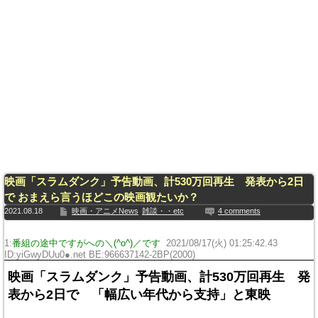
映画「スラムダンク」予告動画、計530万回再生 発表から2日
で おまえら言うほどこの映画観たいか？
2021.08.18
映画・アニメNews
雑談・・etc
4 comments
1:
番組の途中ですがへの＼(^o^)／です
2021/08/17(火) 01:25:42.43
ID:yiGwyDUu0●.net BE:966637142-2BP(2000)
映画「スラムダンク」予告動画、計530万回再生 発
表から2日で 「幅広い年代から支持」と東映