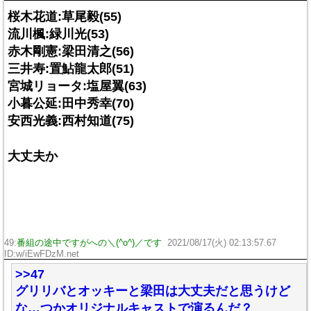
桜木花道:草尾毅(55)
流川楓:緑川光(53)
赤木剛憲:梁田清之(56)
三井寿:置鮎龍太郎(51)
宮城リョータ:塩屋翼(63)
小暮公延:田中秀幸(70)
安西光義:西村知道(75)
大丈夫か
49:
番組の途中ですがへの＼(^o^)／です
2021/08/17(火) 02:13:57.67
ID:w/iEwFDzM.net
>>47
グリリバとオッキーと梁田は大丈夫だと思うけど
な…つかオリジナルキャストで演るんだ？