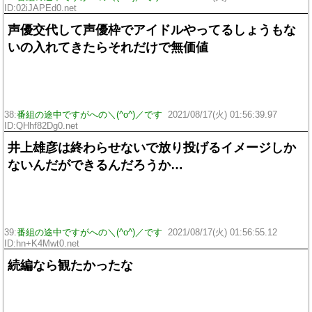
ID:02iJAPEd0.net
声優交代して声優枠でアイドルやってるしょうもな
いの入れてきたらそれだけで無価値
38:
番組の途中ですがへの＼(^o^)／です
2021/08/17(火) 01:56:39.97
ID:QHhf82Dg0.net
井上雄彦は終わらせないで放り投げるイメージしか
ないんだができるんだろうか…
39:
番組の途中ですがへの＼(^o^)／です
2021/08/17(火) 01:56:55.12
ID:hn+K4Mwt0.net
続編なら観たかったな