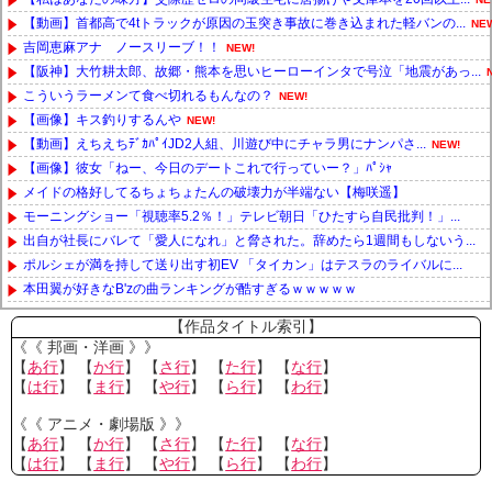
【動画】首都高で4tトラックが原因の玉突き事故に巻き込まれた軽バンの...
NE
吉岡恵麻アナ ノースリーブ！！
NEW!
【阪神】大竹耕太郎、故郷・熊本を思いヒーローインタで号泣「地震があっ...
こういうラーメンて食べ切れるもんなの？
NEW!
【画像】キス釣りするんや
NEW!
【動画】えちえちﾃﾞｶﾊﾟｲJD2人組、川遊び中にチャラ男にナンパさ...
NEW!
【画像】彼女「ねー、今日のデートこれで行っていー？」ﾊﾟｼｬ
メイドの格好してるちょちょたんの破壊力が半端ない【梅咲遥】
モーニングショー「視聴率5.2％！」テレビ朝日「ひたすら自民批判！」...
出自が社長にバレて「愛人になれ」と脅された。辞めたら1週間もしないう...
ポルシェが満を持して送り出す初EV 「タイカン」はテスラのライバルに...
本田翼が好きなB'zの曲ランキングが酷すぎるｗｗｗｗｗ
Powered by livedoor 相互RSS
【作品タイトル索引】
《《 邦画・洋画 》》
【
あ行
】 【
か行
】 【
さ行
】 【
た行
】 【
な行
】
【
は行
】 【
ま行
】 【
や行
】 【
ら行
】 【
わ行
】
《《 アニメ・劇場版 》》
【
あ行
】 【
か行
】 【
さ行
】 【
た行
】 【
な行
】
【
は行
】 【
ま行
】 【
や行
】 【
ら行
】 【
わ行
】