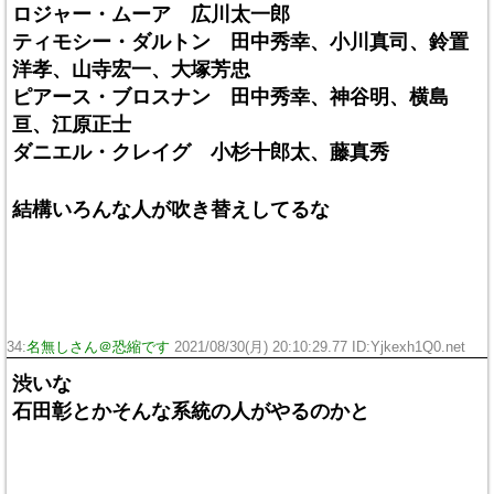
ロジャー・ムーア 広川太一郎
ティモシー・ダルトン 田中秀幸、小川真司、鈴置
洋孝、山寺宏一、大塚芳忠
ピアース・ブロスナン 田中秀幸、神谷明、横島
亘、江原正士
ダニエル・クレイグ 小杉十郎太、藤真秀
結構いろんな人が吹き替えしてるな
34:
名無しさん＠恐縮です
2021/08/30(月) 20:10:29.77 ID:Yjkexh1Q0.net
渋いな
石田彰とかそんな系統の人がやるのかと