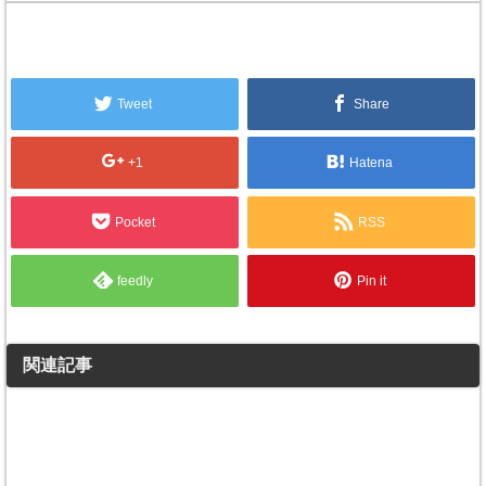
Tweet
Share
+1
Hatena
Pocket
RSS
feedly
Pin it
関連記事