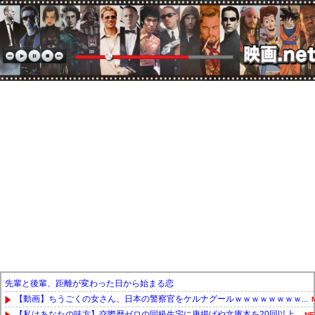
先輩と後輩、距離が変わった日から始まる恋
【動画】ちうごくの女さん、日本の警察官をケルナグールｗｗｗｗｗｗｗｗ...
【私はあなたの味方】交際歴ゼロの同級生宅に唐揚げや文庫本を20回以上...
NE