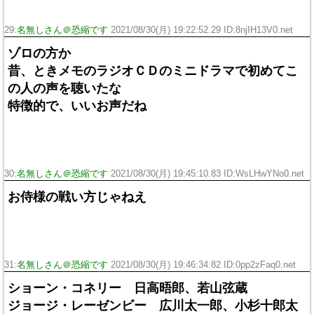
29:
名無しさん＠恐縮です
2021/08/30(月) 19:22:52.29 ID:8njIH13V0.net
ゾロの方か
昔、ときメモのラジオＣＤのミニドラマで初めてこ
の人の声を聴いたな
特徴的で、いいお声だね
30:
名無しさん＠恐縮です
2021/08/30(月) 19:45:10.83 ID:WsLHwYNo0.net
お侍様の戦い方じゃねえ
31:
名無しさん＠恐縮です
2021/08/30(月) 19:46:34.82 ID:0pp2zFaq0.net
ショーン・コネリー 日高晤郎、若山弦蔵
ジョージ・レーゼンビー 広川太一郎、小杉十郎太