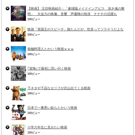
【映画】 注目映画紹介：「劇場版メイドインアビス 深き魂の黎
明」 大迫力の映像、音響 声優陣の熱演 ナナチの活躍も
100ビュー
映画「英国王のスピーチ」観たんだが、吃音ってツラそうだよな
100ビュー
南極料理人とかいう映画ｗｗｗ
100ビュー
｢冒険｣で最初に思い付く映画
100ビュー
下ネタや下品なセリフが沢山出てくる映画
100ビュー
日本で一番悪い奴らとかいう映画
100ビュー
小学六年生に見せたい映画
100ビュー