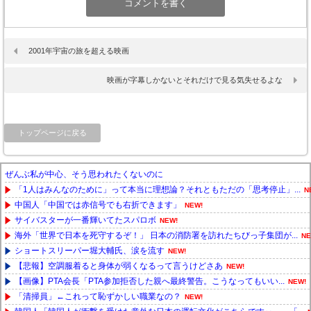
2001年宇宙の旅を超える映画
映画が字幕しかないとそれだけで見る気失せるよな
トップページに戻る
ぜんぶ私が中心、そう思われたくないのに
「1人はみんなのために」って本当に理想論？それともただの「思考停止」...
N
中国人「中国では赤信号でも右折できます」
NEW!
サイバスターが一番輝いてたスパロボ
NEW!
海外「世界で日本を死守するぞ！」 日本の消防署を訪れたちびっ子集団が...
NE
ショートスリーパー堀大輔氏、涙を流す
NEW!
【悲報】空調服着ると身体が弱くなるって言うけどさあ
NEW!
【画像】PTA会長「PTA参加拒否した親へ最終警告。こうなってもいい...
NEW!
「清掃員」←これって恥ずかしい職業なの？
NEW!