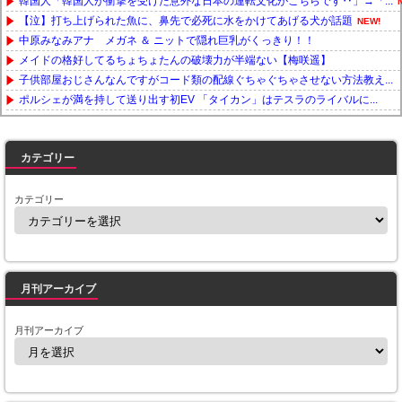
韓国人「韓国人が衝撃を受けた意外な日本の運転文化がこちらです‥」→「...
【泣】打ち上げられた魚に、鼻先で必死に水をかけてあげる犬が話題
NEW!
中原みなみアナ メガネ ＆ ニットで隠れ巨乳がくっきり！！
メイドの格好してるちょちょたんの破壊力が半端ない【梅咲遥】
子供部屋おじさんなんですがコード類の配線ぐちゃぐちゃさせない方法教え...
ポルシェが満を持して送り出す初EV 「タイカン」はテスラのライバルに...
Powered by livedoor 相互RSS
カテゴリー
カテゴリー
月刊アーカイブ
月刊アーカイブ