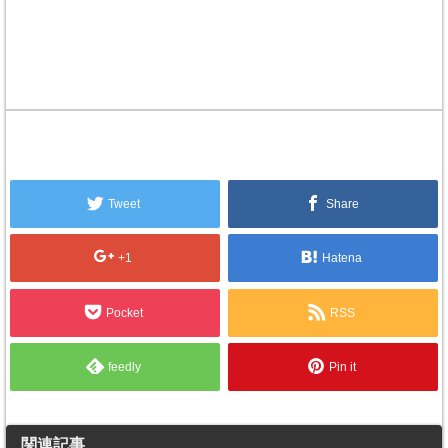
Tweet
Share
+1
Hatena
Pocket
RSS
feedly
Pin it
関連記事