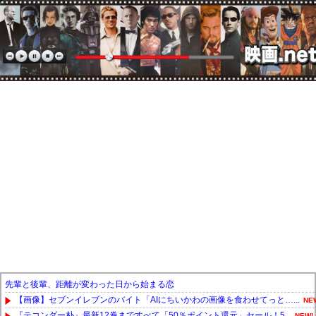
先輩と後輩、距離が変わった日から始まる恋
【画像】セブンイレブンのバイト「AIにちいかわの画像を食わせてっと…...
NE
『テコンダー朴』最新12巻まですべて「50％ポイント還元」セール！5...
NEW!