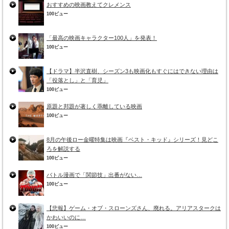
おすすめの映画教えてクレメンス
100ビュー
「最高の映画キャラクター100人」を発表！
100ビュー
【ドラマ】半沢直樹、シーズン3も映画化もすぐにはできない理由は
「役落とし」と「育児」
100ビュー
原題と邦題が著しく乖離している映画
100ビュー
8月の午後ロー金曜特集は映画『ベスト・キッド』シリーズ！見どこ
ろを解説する
100ビュー
バトル漫画で「関節技」出番がない…
100ビュー
【悲報】ゲーム・オブ・スローンズさん、廃れる。アリアスタークは
かわいいのに…
100ビュー