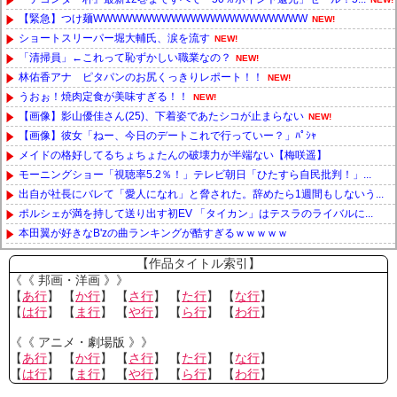
【緊急】つけ麺WWWWWWWWWWWWWWWWWWWWWW
NEW!
ショートスリーパー堀大輔氏、涙を流す
NEW!
「清掃員」←これって恥ずかしい職業なの？
NEW!
林佑香アナ ピタパンのお尻くっきりレポート！！
NEW!
うおぉ！焼肉定食が美味すぎる！！
NEW!
【画像】影山優佳さん(25)、下着姿であたシコが止まらない
NEW!
【画像】彼女「ねー、今日のデートこれで行っていー？」ﾊﾟｼｬ
メイドの格好してるちょちょたんの破壊力が半端ない【梅咲遥】
モーニングショー「視聴率5.2％！」テレビ朝日「ひたすら自民批判！」...
出自が社長にバレて「愛人になれ」と脅された。辞めたら1週間もしないう...
ポルシェが満を持して送り出す初EV 「タイカン」はテスラのライバルに...
本田翼が好きなB'zの曲ランキングが酷すぎるｗｗｗｗｗ
Powered by livedoor 相互RSS
【作品タイトル索引】
《《 邦画・洋画 》》
【
あ行
】 【
か行
】 【
さ行
】 【
た行
】 【
な行
】
【
は行
】 【
ま行
】 【
や行
】 【
ら行
】 【
わ行
】
《《 アニメ・劇場版 》》
【
あ行
】 【
か行
】 【
さ行
】 【
た行
】 【
な行
】
【
は行
】 【
ま行
】 【
や行
】 【
ら行
】 【
わ行
】