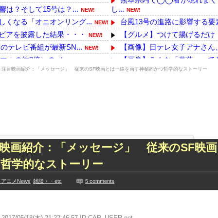
は？そして15号は？...
し...
NEW!
NEW!
くなる「オニオンリング...
台風13号の進路に影響する要素
NEW!
ビアを披露した結果・・・
【グルメ】つけて揚げるだけ！
NEW!
テレビ番組が最新SN...
【画像】日テレ女子アナさん
NEW!
ホの約2倍）のバ...
【画像】みんな「葛葉」って
NEW!
】注目映画紹介：「メッセージ」 従来のSF映画とは一線を画す神秘的かつ哲学的なストーリー
海外「全部日本の真似だったの
っていた・・・・
中国の最新スマホ遂に9070m
NEW!
侵入しそうなアイドル
PCパーツ高すぎて自作する
NEW!
を取りお胸に押し当てる...
【熊本地震】イオンの猫カフ
NEW!
ビア復帰ｗｗｗｗｗ
【デレマス】Pの家の合鍵を
NEW!
た久保史緒里と中村麗...
【画像】海にいたカップルさん
映画紹介：「メッセージ」 従来のSF映
技に初挑戦‼
【悲報】渡邊渚さん「キスしろ
ズリ‼
韓国人「韓国が米韓通貨スワッ
つ哲学的なストーリー
見や総括を踏まえ、適...
【速報】れいわ新選組が「い
アニメNews
雑談・・etc
5 comments
ちらｗｗｗｗｗｗ
【画像】小倉ゆうか（元・小
に!?超巨大マネ...
【乃木坂】水谷豊の息子、三山
ない【梅咲遥】
【TWICE】サナが佐藤健と