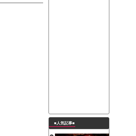
ートこれで行っていー？」ﾊﾟｼｬ
って本当に美味しいと思うか？」
たんの破壊力が半端ない【梅咲遥】
ングシューズを手に入れる
29 新生ベビメタ表紙」
％！」テレビ朝日「ひたすら自民批判！」...
れ」と脅された。辞めたら1週間もしないう...
策、とんでもない領域へｗｗｗｗｗｗ
で接触事故
キングが酷すぎるｗｗｗｗｗ
■人気記事■