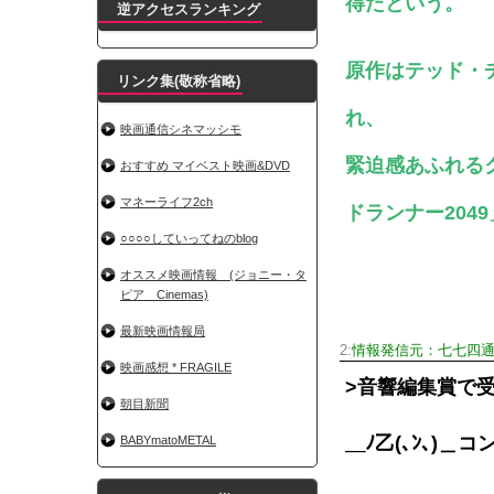
得たという。
逆アクセスランキング
原作はテッド・
リンク集(敬称省略)
れ、
映画通信シネマッシモ
緊迫感あふれる
おすすめ マイベスト映画&DVD
マネーライフ2ch
ドランナー20
○○○○していってねのblog
オススメ映画情報 (ジョニー・タ
ピア Cinemas)
最新映画情報局
2:
情報発信元：七七四
映画感想 * FRAGILE
>音響編集賞で
朝目新聞
＿ﾉ乙(､ﾝ､)
BABYmatoMETAL