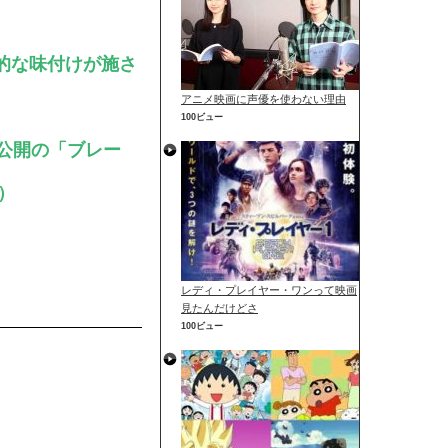
的な味付けが施さ
アニメ映画に声優を使わない理由
100ビュー
公開の「ブレー
）
レディ・プレイヤー・ワンって映画
見たんだけどさ
100ビュー