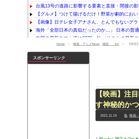
台風13号の進路に影響する要素と直接・間接の影響
【グルメ】つけて揚げるだけ！野菜が劇的においし
【画像】日テレ女子アナさん、とんでもないグラ
海外「全部日本の真似だったのか…」 日本の普通の
中国の最新スマホ遂に9070mAh（そこらの最新スマ
Home
映画・アニメNews
,
雑談・・etc
【映画
PCパーツ高すぎて自作する人減ってるよな
NEW!
【熊本地震】イオンの猫カフェ、悲惨なことにな
スポンサーリンク
【デレマス】Pの家の合鍵を勝手に作って部屋に
【悲報】吉岡里帆さん、アドリブで相手役俳優の手
【画像】小倉ゆうか（元・小倉優香）が水着グラ
【乃木坂】水谷豊の息子、三山凌輝がW不倫‼共演し
【映画】注目
【TWICE】サナが佐藤健とダブル主演の映画で演
【乃木坂】TIFで披露したストライキダンスが大バ
す神秘的か
【速報】石破首相 大敗の責任「両院議員総会での意
2021.11.19
映画・
【画像】色盲にはグレーにしか見えない事実がこ
『鬼滅の刃 無限城編』3部作で興収2000億円も視野
メイドの格好してるちょちょたんの破壊力が半端