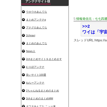
アンテナサイト様
ウホウホあんてな
5:
情報発信元：七七四
まとめアンテナα
>>2
アナグロあんてな
ワイは「宇
2chnavi
スレッドURL:https://anag
まとめのあんてな
News人
2chまとめサイトをまとめます
むりぽアンテナ
良いサイト100選
ねらーアンテナ
2ちゃんねるまとめのまとめ
2chまとめのまとめMM
オワタあんてな ニュー速