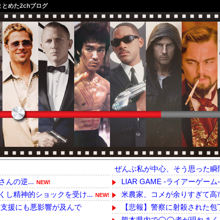
まとめた2chブログ
ぜんぶ私が中心、そう思った瞬
さんの逆...
LIAR GAME -ライアーゲーム
NEW!
し精神的ショックを受け...
米農家、コメが余りすぎて高市
NEW!
支援にも悪影響が及んで
【悲報】警察に射殺された包丁
熊本県内で◯◯者が現れまく