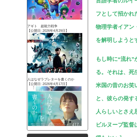
言語学者のルイ
フとして招かれ
物理学者イアン
アギト 超能力戦争
【公開日: 2026年4月29日】
を解明しようと
もし時に“流れ
る。それは、死
人はなぜラブレターを書くのか
【公開日: 2026年4月17日】
米国の昔のお笑
と、彼らの発す
人らしいとさえ
ビルヌーブ監督