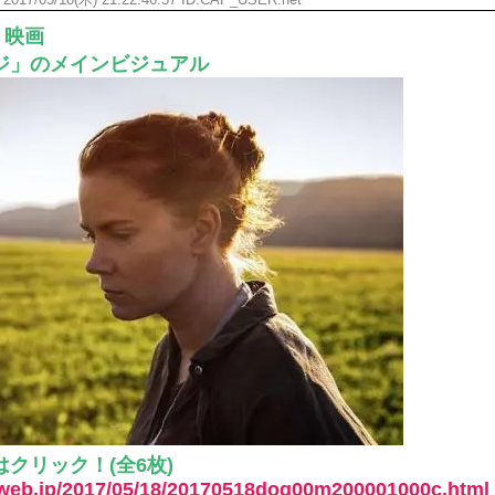
2017/05/18(木) 21:22:46.57 ID:CAP_USER.net
入れる
【画像】彼女「ねー、今日のデ
日 映画
ひたすら自民批判！」...
外国人「お前らビッグマック
ジ」のメインビジュアル
めたら1週間もしないう...
メイドの格好してるちょちょ
域へｗｗｗｗｗｗ
ランJ民ワイ、新しいランニ
ぐちゃさせない方法教え...
BABYMETAL「PMC Vol.
はテスラのライバルに...
モーニングショー「視聴率5.2
ｗｗｗｗｗｗｗｗｗｗｗ...
出自が社長にバレて「愛人にな
ｗｗｗｗｗｗｗｗｗ
【唖然】渋谷のホームレス対
【速報】川島海荷、警視庁前
本田翼が好きなB'zの曲ラン
Powered by livedoor 相互RSS
クリック！(全6枚)
-web.jp/2017/05/18/20170518dog00m200001000c.html