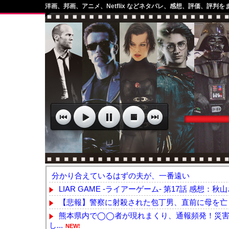
洋画、邦画、アニメ、Netflix などネタバレ、感想、評価、評判を
分かり合えているはずの夫が、一番遠い
LIAR GAME -ライアーゲーム- 第17話 感想：秋山
【悲報】警察に射殺された包丁男、直前に母を亡く
熊本県内で◯◯者が現れまくり、通報頻発！災害
し...
NEW!