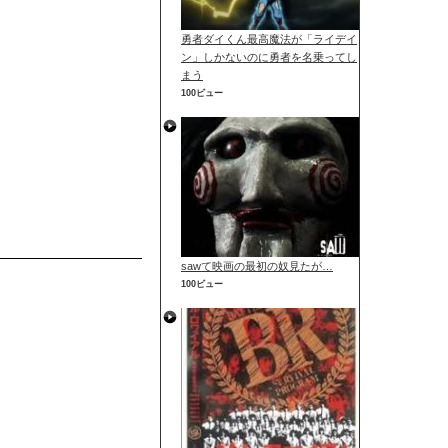
勇者ダイくん最高魔法が「ライデイ
ン」しかないのに勇者を名乗ってし
まう
100ビュー
sawて映画の最初の奴見たが…
100ビュー