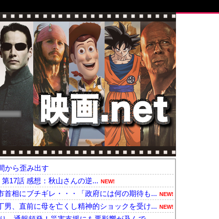
間から歪み出す
- 第17話 感想：秋山さんの逆...
NEW!
首相にブチギレ・・・「政府には何の期待も...
NEW!
男、直前に母を亡くし精神的ショックを受け...
NEW!
り、通報頻発！災害支援にも悪影響が及んで