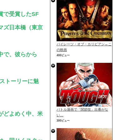
賞で受賞したSF
マズ日本橋（東京
パイレーツ・オブ・カリビアン←こ
の映画
中で、彼らから
400ビュー
なストーリーに魅
バトル漫画で「関節技」出番がな
がどよめく中、米
い…
300ビュー
、