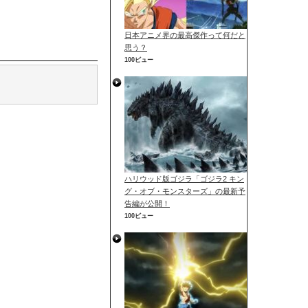
日本アニメ界の最高傑作って何だと
思う？
100ビュー
ハリウッド版ゴジラ「ゴジラ2 キン
グ・オブ・モンスターズ」の最新予
告編が公開！
100ビュー