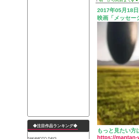
1:
朝一から閉店までφ ★
ランJ民ワイ、新しいランニングシューズを手に
2017年05月18
モーニングショー「視聴率5.2％！」テレビ朝日「
映画「メッセー
出自が社長にバレて「愛人になれ」と脅された。辞
【唖然】渋谷のホームレス対策、とんでもない領
子供部屋おじさんなんですがコード類の配線ぐちゃ
ポルシェが満を持して送り出す初EV 「タイカン」
【朗報】阪神のドラフト、ガチで大当たりだったｗ
下半身トレーニング、太ももに自信ニキきてくれ
Powered by livedoor 相互RSS
◆注目作品ランキング◆
もっと見たい方は
https://mantan
SAKAMOTO DAYS