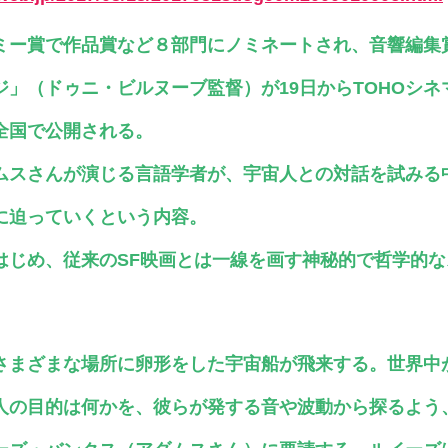
ミー賞で作品賞など８部門にノミネートされ、音響編集
ジ」（ドゥニ・ビルヌーブ監督）が19日からTOHOシネ
全国で公開される。
ムスさんが演じる言語学者が、宇宙人との対話を試みる
”に迫っていくという内容。
はじめ、従来のSF映画とは一線を画す神秘的で哲学的
さまざまな場所に卵形をした宇宙船が飛来する。世界中
人の目的は何かを、彼らが発する音や波動から探るよう