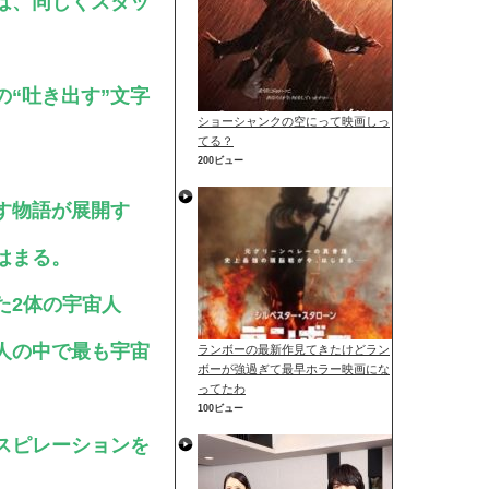
は、同じくスタッ
“吐き出す”文字
ショーシャンクの空にって映画しっ
てる？
200ビュー
す物語が展開す
はまる。
た2体の宇宙人
人の中で最も宇宙
ランボーの最新作見てきたけどラン
ボーが強過ぎて最早ホラー映画にな
ってたわ
100ビュー
スピレーションを