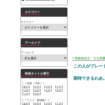
カテゴリー
カテゴリー
アーカイブ
アーカイブ
3:
情報発信元：七七四
この人がブレー
映画タイトル索引
期待できるわあ
《《 邦画・洋画 》》
【
あ行
】 【
か行
】 【
さ行
】 【
た行
】
【
な行
】 【
は行
】 【
ま行
】 【
や行
】
【
ら行
】 【
わ行
】
《《 アニメ・劇場版 》》
【
あ行
】 【
か行
】 【
さ行
】 【
た行
】