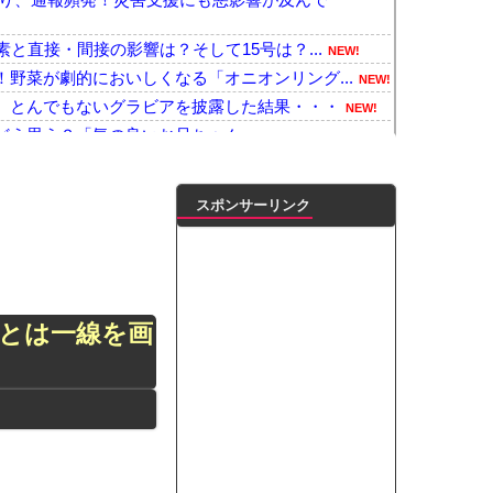
と直接・間接の影響は？そして15号は？...
NEW!
野菜が劇的においしくなる「オニオンリング...
NEW!
、とんでもないグラビアを披露した結果・・・
NEW!
どう思う？「気の良いお兄ちゃん」
NEW!
か…」 日本の普通のテレビ番組が最新SN...
NEW!
Ah（そこらの最新スマホの約2倍）のバ...
NEW!
スポンサーリンク
人減ってるよな
NEW!
ェ、悲惨なことになっていた・・・・
NEW!
勝手に作って部屋に侵入しそうなアイドル
NEW!
、エ□かわすぎる彼女が話題になってしまう...
NEW!
画とは一線を画
よ」のヤジでPTSD発症時の状態に逆戻り...
NEW!
プ交渉に全力を注ぐべき理由がこちら‥日米...
NEW!
のちの党」に改名ｗｗｗｗｗｗｗｗｗｗｗ
NEW!
倉優香）が水着グラビア復帰ｗｗｗｗｗ
NEW!
凌輝がW不倫‼共演した久保史緒里と中村麗...
ダブル主演の映画で演技に初挑戦‼