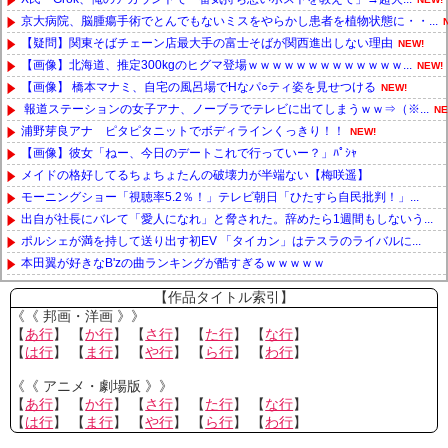
京大病院、脳腫瘍手術でとんでもないミスをやらかし患者を植物状態に・・...
【疑問】関東そばチェーン店最大手の富士そばが関西進出しない理由
NEW!
【画像】北海道、推定300kgのヒグマ登場ｗｗｗｗｗｗｗｗｗｗｗｗｗ...
NEW!
【画像】 橋本マナミ、自宅の風呂場でHなパ○ティ姿を見せつける
NEW!
報道ステーションの女子アナ、ノーブラでテレビに出てしまうｗｗ⇒（※...
NE
浦野芽良アナ ピタピタニットでボディラインくっきり！！
NEW!
【画像】彼女「ねー、今日のデートこれで行っていー？」ﾊﾟｼｬ
メイドの格好してるちょちょたんの破壊力が半端ない【梅咲遥】
モーニングショー「視聴率5.2％！」テレビ朝日「ひたすら自民批判！」...
出自が社長にバレて「愛人になれ」と脅された。辞めたら1週間もしないう...
ポルシェが満を持して送り出す初EV 「タイカン」はテスラのライバルに...
本田翼が好きなB'zの曲ランキングが酷すぎるｗｗｗｗｗ
Powered by livedoor 相互RSS
【作品タイトル索引】
《《 邦画・洋画 》》
【
あ行
】 【
か行
】 【
さ行
】 【
た行
】 【
な行
】
【
は行
】 【
ま行
】 【
や行
】 【
ら行
】 【
わ行
】
《《 アニメ・劇場版 》》
【
あ行
】 【
か行
】 【
さ行
】 【
た行
】 【
な行
】
【
は行
】 【
ま行
】 【
や行
】 【
ら行
】 【
わ行
】