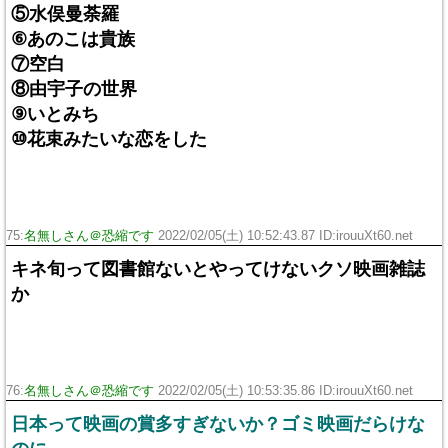
⑤水俣曼荼羅
⑥あのこは貴族
⑦空白
⑧由宇子の世界
⑨いとみち
⑩花束みたいな恋をした
75:
名無しさん＠恐縮です
2022/02/05(土) 10:52:43.87 ID:irouuXt60.net
キネ旬って図書館ないとやってけないクソ映画雑誌
か
76:
名無しさん＠恐縮です
2022/02/05(土) 10:53:35.86 ID:irouuXt60.net
日本って映画の賞多すぎないか？ゴミ映画だらけな