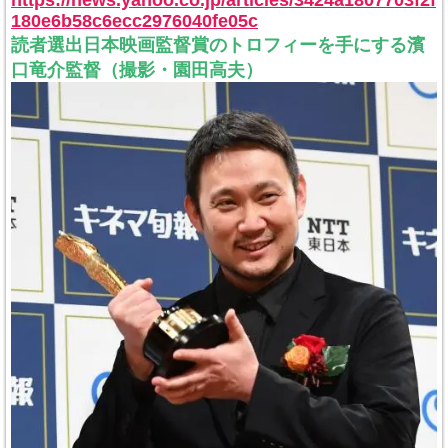
https://news.yahoo.co.jp/articles/3424a1807703f2f
180e6b58c6ecc2976040fe05c
読者選出日本映画監督賞のトロフィーを手にする濱
口竜介監督（撮影・園田高夫）