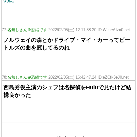
のに
77:
名無しさん＠恐縮です
2022/02/05(土) 12:11:38.20 ID:WLseAIza0.net
ノルウェイの森とかドライブ・マイ・カーってビー
トルズの曲を冠してるのね
78:
名無しさん＠恐縮です
2022/02/05(土) 16:42:47.24 ID:eZCfk3eJ0.net
西島秀俊主演のシェフは名探偵をHuluで見たけど結
構良かった