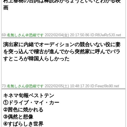
村上春樹の台詞は棒読みがちょうどいいとわかる映
画
69:
名無しさん＠恐縮です
2022/02/04(金) 20:17:50.86 ID:R8JwRz5J0.net
演出家に内緒でオーディションの競合いない役に妻
を突っ込んで稽古が進んでから突然家に呼んでバラ
すところが韓国人らしかった
73:
名無しさん@恐縮です
2022/02/05(土) 10:48:17.20 ID:Fewzl9s90.net
キネマ旬報ベストテン
①ドライブ・マイ・カー
②茜色に焼かれる
③偶然と想像
④すばらしき世界