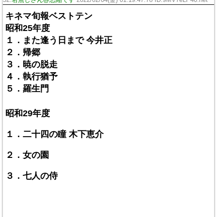
キネマ旬報ベストテン
昭和25年度
１．また逢う日まで 今井正
２．帰郷
３．暁の脱走
４．執行猶予
５．羅生門
昭和29年度
１．二十四の瞳 木下恵介
２．女の園
３．七人の侍