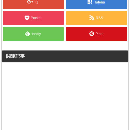
+1
Hatena
Pocket
RSS
feedly
Pin it
関連記事