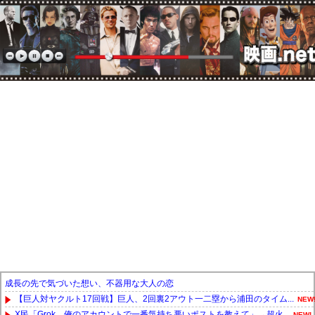
成長の先で気づいた想い、不器用な大人の恋
【巨人対ヤクルト17回戦】巨人、2回裏2アウト一二塁から浦田のタイム...
NEW
X民「Grok、俺のアカウントで一番気持ち悪いポストを教えて」→超火...
NEW!