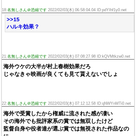
18:
名無しさん＠恐縮です
2022/02/03(木) 06:58:04.04 ID:pdYIhf1y0.net
>>15
ハルキ効果？
21:
名無しさん＠恐縮です
2022/02/03(木) 07:08:27.98 ID:kQVMtkzw0.net
海外ウケの大半が村上春樹効果だろ
じゃなきゃ映画が良くても見て貰えないでしょ
22:
名無しさん＠恐縮です
2022/02/03(木) 07:12:12.58 ID:qNWYnMTi0.net
海外で受賞したから権威に流された感が凄い
その海外でも批評家系の賞では無双したけど
監督自身や役者達が選ぶ賞では無視された作品なの