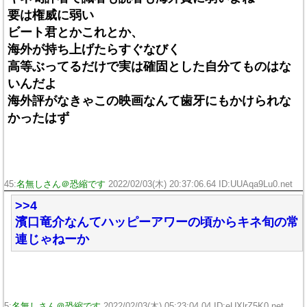
要は権威に弱い
ビート君とかこれとか、
海外が持ち上げたらすぐなびく
高等ぶってるだけで実は確固とした自分てものはな
いんだよ
海外評がなきゃこの映画なんて歯牙にもかけられな
かったはず
45:
名無しさん＠恐縮です
2022/02/03(木) 20:37:06.64 ID:UUAqa9Lu0.net
>>4
濱口竜介なんてハッピーアワーの頃からキネ旬の常
連じゃねーか
5:
名無しさん＠恐縮です
2022/02/03(木) 05:23:04.04 ID:eUXlrZ5K0.net