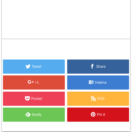
Tweet
Share
+1
Hatena
Pocket
RSS
feedly
Pin it