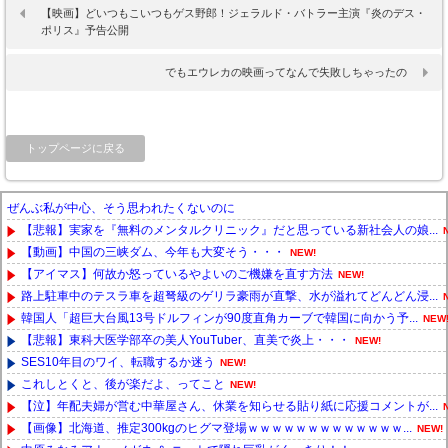
【映画】どいつもこいつもゲス野郎！ジェラルド・バトラー主演『炎のデス・
ポリス』予告公開
でもエウレカの映画ってなんで失敗しちゃったの
トップページに戻る
ぜんぶ私が中心、そう思われたくないのに
【悲報】実家を『無料のメンタルクリニック』だと思っている新社会人の娘...
【動画】中国の三峡ダム、今年も大変そう・・・
NEW!
【アイマス】何故か怒っているやよいのご機嫌を直す方法
NEW!
路上駐車中のテスラ車を超弩級のゲリラ豪雨が直撃、水が溢れてどんどん浸...
韓国人「超巨大台風13号ドルフィンが90度直角カーブで韓国に向かう予...
NEW
【悲報】東科大医学部卒の美人YouTuber、直美で炎上・・・
NEW!
SES10年目のワイ、転職するか迷う
NEW!
これしとくと、後が楽だよ、ってこと
NEW!
【泣】年配夫婦が営む中華屋さん、休業を知らせる貼り紙に応援コメントが...
【画像】北海道、推定300kgのヒグマ登場ｗｗｗｗｗｗｗｗｗｗｗｗｗ...
NEW!