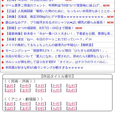
ゲーム業界ご用達のフォント、年間料金“53倍”かつ“更新毎に値上げ”...
NEW!
【正論】人気格闘家「喉乾いた時のために、ちっちゃい水筒持ち歩くととか...
【画像】北海道、推定300kgのヒグマ登場ｗｗｗｗｗｗｗｗｗｗｗｗｗ...
NEW!
森山みなみアナ、ブラ線浮き出るポロシャツお●ぱい横乳の膨らみ最高！
NEW!
【朗報】かつや感謝祭、8月7日～14日まで開催！
NEW!
【最新画像】鈴木奈々「今が一番バスト大きい！」下着姿を公開、豊満な美...
【画像】彼女「ねー、今日のデートこれで行っていー？」ﾊﾟｼｬ
メイドの格好してるちょちょたんの破壊力が半端ない【梅咲遥】
モーニングショー「視聴率5.2％！」テレビ朝日「ひたすら自民批判！」...
出自が社長にバレて「愛人になれ」と脅された。辞めたら1週間もしないう...
ポルシェが満を持して送り出す初EV 「タイカン」はテスラのライバルに...
本田翼が好きなB'zの曲ランキングが酷すぎるｗｗｗｗｗ
Powered by livedoor 相互RSS
【作品タイトル索引】
《《 邦画・洋画 》》
【
あ行
】 【
か行
】 【
さ行
】 【
た行
】 【
な行
】
【
は行
】 【
ま行
】 【
や行
】 【
ら行
】 【
わ行
】
《《 アニメ・劇場版 》》
【
あ行
】 【
か行
】 【
さ行
】 【
た行
】 【
な行
】
【
は行
】 【
ま行
】 【
や行
】 【
ら行
】 【
わ行
】