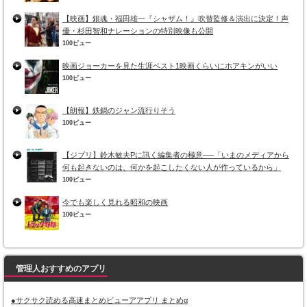
【映画】銀魂・福田雄一『シャザム！』吹替監修＆演出に決定！声
優・杉田智和ナレーションの特別映像も公開
100ビュー
映画ジョーカーを見た生涯ベスト1映画くらいにホアキンがいい
100ビュー
【朗報】鉄鍋のジャン流行りそう
100ビュー
【ジブリ】鈴木敏夫Pに訊く編集者の極意──「いまのメディアから
何も起きないのは、何かを起こしたくない人が作っているから」
100ビュー
今でも楽しく見れる昭和の映画
100ビュー
管理人おすすめのアプリ
●サクサク読める高速まとめビューアアプリ まとめα