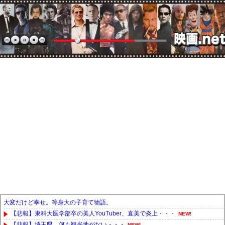
大変だけど幸せ。等身大の子育て物語。
【悲報】東科大医学部卒の美人YouTuber、直美で炎上・・・
NEW!
【悲報】埼玉県、何も観光地がない・・・
NEW!