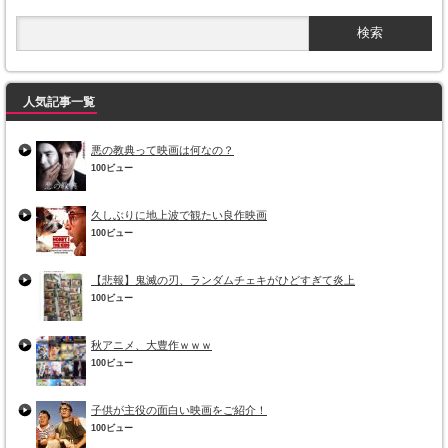
人気記事一覧
悪の教典って映画は何なの？
100ビュー
久しぶりに地上波で観たい良作映画
100ビュー
【悲報】鬼滅の刃、ランダムチェキがひどすぎて炎上
100ビュー
秋アニメ、大豊作ｗｗｗ
100ビュー
子供が主役の面白い映画をご紹介！
100ビュー