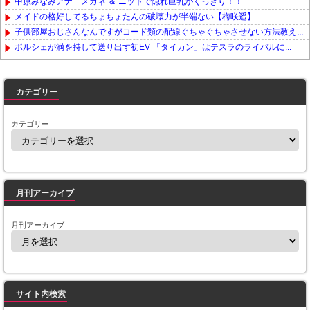
中原みなみアナ メガネ ＆ ニットで隠れ巨乳がくっきり！！
メイドの格好してるちょちょたんの破壊力が半端ない【梅咲遥】
子供部屋おじさんなんですがコード類の配線ぐちゃぐちゃさせない方法教え...
ポルシェが満を持して送り出す初EV 「タイカン」はテスラのライバルに...
Powered by livedoor 相互RSS
カテゴリー
カテゴリー
月刊アーカイブ
月刊アーカイブ
サイト内検索