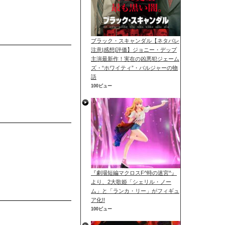
ブラック・スキャンダル【ネタバレ
注意|感想|評価】ジョニー・デップ
主演最新作！実在の凶悪犯ジェーム
ズ・“ホワイティ”・バルジャーの物
語
100ビュー
『劇場短編マクロスF^時の迷宮^』
より、2大歌姫「シェリル・ノー
ム」と「ランカ・リー」がフィギュ
ア化!!
100ビュー