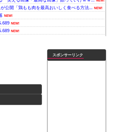
NEW!
が公開「鶏もも肉を最高おいしく食べる方法...
NEW!
落
NEW!
.689
NEW!
.689
NEW!
た、『ワンピース』のカイドウが凄すぎるｗ...
NEW!
で1980km走行しギネス記録を達...
NEW!
が警察官を突き飛ばす。逮捕しろやｗｗｗ
NEW!
スポンサーリンク
雷で選手1人が死亡、12人が負傷した事故...
NEW!
とに怯え始めるwwwwwwwww
NEW!
プ交渉に全力を注ぐべき理由がこちら‥日米...
NEW!
づいた模様ｗｗｗｗｗｗｗ他
NEW!
番バスト大きい！」下着姿を公開、豊満な美...
NEW!
ンがゴルフクラブをもって事務所を襲撃...
凌輝がW不倫‼共演した久保史緒里と中村麗...
ートこれで行っていー？」ﾊﾟｼｬ
って本当に美味しいと思うか？」