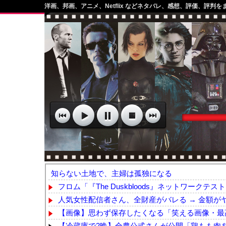
洋画、邦画、アニメ、Netflix などネタバレ、感想、評価、評判を
知らない土地で、主婦は孤独になる
フロム「『The Duskbloods』ネットワークテスト
人気女性配信者さん、全財産がバレる → 金額が
【画像】思わず保存したくなる「笑える画像・最高
【冷蔵庫で2晩】全農公式さんが公開「鶏もも肉を