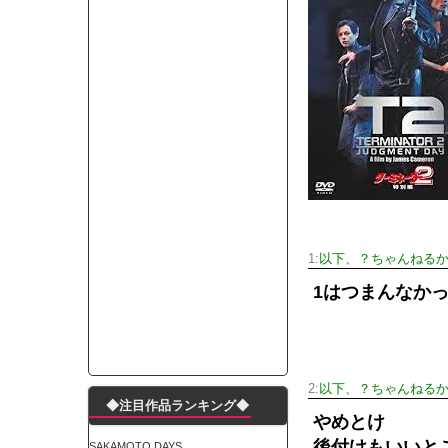
モーニングショー「視聴率5.2％！」テレビ朝日「
出自が社長にバレて「愛人になれ」と脅された。辞
【唖然】渋谷のホームレス対策、とんでもない領
子供部屋おじさんなんですがコード類の配線ぐちゃ
ポルシェが満を持して送り出す初EV 「タイカン」
【朗報】阪神のドラフト、ガチで大当たりだったｗ
下半身トレーニング、太ももに自信ニキきてくれ
Powered by livedoor 相互RSS
1:
以下、？ちゃんねるか
1はつまんなか
2:
以下、？ちゃんねるか
◆注目作品ランキング◆
やめとけ
後付けもいいと
SAKAMOTO DAYS