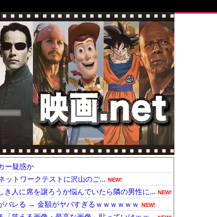
カー疑惑か
ds』ネットワークテストに沢山のご...
NEW!
き人に席を譲ろうか悩んでいたら隣の男性に...
NEW!
バレる → 金額がヤバすぎるｗｗｗｗｗｗ
NEW!
「笑える画像・最高な画像」貼っていけｗｗ...