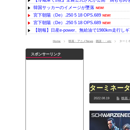
韓国サッカーのイメージが墜落
NEW!
宮下朝陽（De）.250 5 18 OPS.689
NEW!
宮下朝陽（De）.250 5 18 OPS.689
NEW!
【朗報】日産e-power、無給油で1980km走行しギ
【動画】名古屋栄で不良外人が警察官を突き飛ば
Home
映画・アニメNews
,
雑談・・etc
ターミ
【動画】サッカーの試合中の落雷で選手1人が死亡、
【画像】高市早苗、殺されることに怯え始めるwww
スポンサーリンク
【画像】佐倉綾音(32)、自分のシコポイントに気が
【最新画像】鈴木奈々「今が一番バスト大きい！」
【YG】BLACKPINKのファンがゴルフクラブをも
【乃木坂】水谷豊の息子、三山凌輝がW不倫‼共演し
ターミネータ
【TWICE】サナが佐藤健とダブル主演の映画で演
【速報】石破首相 大敗の責任「両院議員総会での意
2022.08.19
映画・
【画像】色盲にはグレーにしか見えない事実がこ
『鬼滅の刃 無限城編』3部作で興収2000億円も視野
メイドの格好してるちょちょたんの破壊力が半端
ランJ民ワイ、新しいランニングシューズを手に