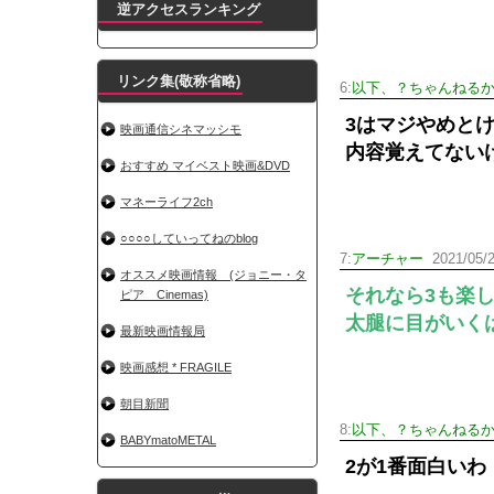
逆アクセスランキング
リンク集(敬称省略)
6:
以下、？ちゃんねるか
3はマジやめと
映画通信シネマッシモ
内容覚えてない
おすすめ マイベスト映画&DVD
マネーライフ2ch
○○○○していってねのblog
7:
アーチャー
2021/05/2
オススメ映画情報 (ジョニー・タ
それなら3も楽
ピア Cinemas)
太腿に目がいく
最新映画情報局
映画感想 * FRAGILE
朝目新聞
8:
以下、？ちゃんねるか
BABYmatoMETAL
2が1番面白いわ