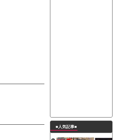
たんの破壊力が半端ない【梅咲遥】
ングシューズを手に入れる
29 新生ベビメタ表紙」
％！」テレビ朝日「ひたすら自民批判！」...
れ」と脅された。辞めたら1週間もしないう...
策、とんでもない領域へｗｗｗｗｗｗ
で接触事故
キングが酷すぎるｗｗｗｗｗ
■人気記事■