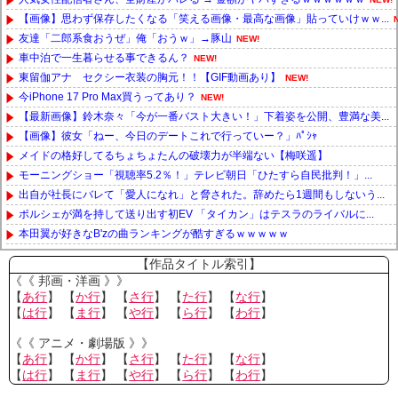
【画像】思わず保存したくなる「笑える画像・最高な画像」貼っていけｗｗ...
友達「二郎系食おうぜ」俺「おうｗ」→豚山
NEW!
車中泊で一生暮らせる事できるん？
NEW!
東留伽アナ セクシー衣装の胸元！！【GIF動画あり】
NEW!
今iPhone 17 Pro Max買うってあり？
NEW!
【最新画像】鈴木奈々「今が一番バスト大きい！」下着姿を公開、豊満な美...
【画像】彼女「ねー、今日のデートこれで行っていー？」ﾊﾟｼｬ
メイドの格好してるちょちょたんの破壊力が半端ない【梅咲遥】
モーニングショー「視聴率5.2％！」テレビ朝日「ひたすら自民批判！」...
出自が社長にバレて「愛人になれ」と脅された。辞めたら1週間もしないう...
ポルシェが満を持して送り出す初EV 「タイカン」はテスラのライバルに...
本田翼が好きなB'zの曲ランキングが酷すぎるｗｗｗｗｗ
Powered by livedoor 相互RSS
【作品タイトル索引】
《《 邦画・洋画 》》
【
あ行
】 【
か行
】 【
さ行
】 【
た行
】 【
な行
】
【
は行
】 【
ま行
】 【
や行
】 【
ら行
】 【
わ行
】
《《 アニメ・劇場版 》》
【
あ行
】 【
か行
】 【
さ行
】 【
た行
】 【
な行
】
【
は行
】 【
ま行
】 【
や行
】 【
ら行
】 【
わ行
】