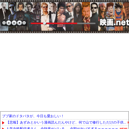
ブブ家のドタバタが、今日も愛おしい！
【悲報】あずみとかいう漫画読んだんやけど、何で山で修行しただけの子供...
人気女性配信者さん、全財産がバレる → 金額がヤバすぎるｗｗｗｗｗｗ
NEW!