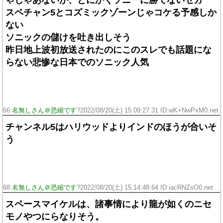
スペチャン5とコズミックゾーンじゃコケる予感しか
ない
ソニックの儲けを吐き出しそう
昨日地上波初放送されたのにこのスレでも話題にな
らない悲惨な日本でのソニック人気
66:
名無しさん＠恐縮です
?2022/08/20(土) 15:09:27.31 ID:wK+NwPxM0.net
チャンネル5はハリウッドよりインドのほうが合いそ
う
68:
名無しさん＠恐縮です
?2022/08/20(土) 15:14:48.64 ID:iacRNZsO0.net
スペースマイケルは、諸事情により龍が如くのニセ
モノやつにらなりそう。