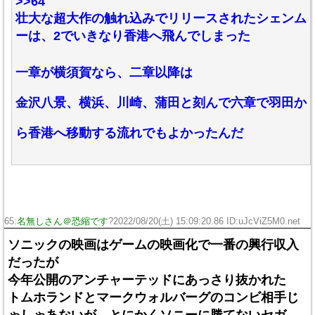
>>64
壮大な超大作の触れ込みでリリースされたシェンム
ーは、2でいきなり香港へ飛んでしまった
一章が横須賀なら、二章以降は
金沢八景、横浜、川崎、蒲田と刻んで六章で羽田か
ら香港へ移動する流れでもよかったんだ
65:
名無しさん＠恐縮です
?2022/08/20(土) 15:09:20.86 ID:uJcViZ5M0.net
ソニックの映画はゲームの映画化で一番の興行収入
だったが
今年公開のアンチャーテッドにあっさり抜かれた
トムホランドとマークウォルバーグのコンビ相手じ
ゃしゃあないが、とにかくソニーに勝てないセガ