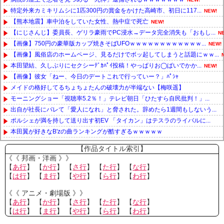
特定外来カミキリムシに1匹300円の賞金をかけた高崎市、初日に117...
NEW!
【熊本地震】車中泊をしていた女性、熱中症で死亡
NEW!
【にじさんじ】委員長、ゲリラ豪雨でPC浸水→データ完全消失も「おもし...
N
【画像】750円の豪華版カップ焼きそばUFOｗｗｗｗｗｗｗｗｗｗｗｗ...
NEW!
【画像】風俗店のホームページ、見るだけでボッ起してしまうと話題にｗｗ...
本田望結、久しぶりにセクシーﾃﾞｶﾊﾟｲ投稿！やっぱりお◯ぱいでかか...
NEW!
【画像】彼女「ねー、今日のデートこれで行っていー？」ﾊﾟｼｬ
メイドの格好してるちょちょたんの破壊力が半端ない【梅咲遥】
モーニングショー「視聴率5.2％！」テレビ朝日「ひたすら自民批判！」...
出自が社長にバレて「愛人になれ」と脅された。辞めたら1週間もしないう...
ポルシェが満を持して送り出す初EV 「タイカン」はテスラのライバルに...
本田翼が好きなB'zの曲ランキングが酷すぎるｗｗｗｗｗ
Powered by livedoor 相互RSS
【作品タイトル索引】
《《 邦画・洋画 》》
【
あ行
】 【
か行
】 【
さ行
】 【
た行
】 【
な行
】
【
は行
】 【
ま行
】 【
や行
】 【
ら行
】 【
わ行
】
《《 アニメ・劇場版 》》
【
あ行
】 【
か行
】 【
さ行
】 【
た行
】 【
な行
】
【
は行
】 【
ま行
】 【
や行
】 【
ら行
】 【
わ行
】