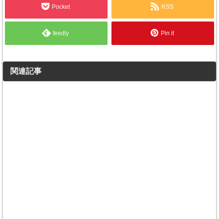
Pocket
RSS
feedly
Pin it
関連記事