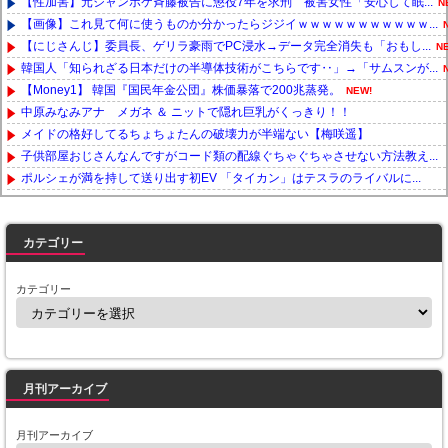
【性加害】元ジャンポケ斉藤被告に懲役7年を求刑 被害女性「安心して眠...
N
【画像】これ見て何に使うものか分かったらジジイｗｗｗｗｗｗｗｗｗｗｗ...
【にじさんじ】委員長、ゲリラ豪雨でPC浸水→データ完全消失も「おもし...
N
韓国人「知られざる日本だけの半導体技術がこちらです‥」→「サムスンが...
【Money1】 韓国『国民年金公団』株価暴落で200兆蒸発。
NEW!
中原みなみアナ メガネ ＆ ニットで隠れ巨乳がくっきり！！
メイドの格好してるちょちょたんの破壊力が半端ない【梅咲遥】
子供部屋おじさんなんですがコード類の配線ぐちゃぐちゃさせない方法教え...
ポルシェが満を持して送り出す初EV 「タイカン」はテスラのライバルに...
Powered by livedoor 相互RSS
カテゴリー
カテゴリー
月刊アーカイブ
月刊アーカイブ