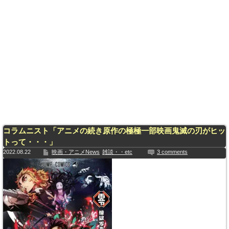
コラムニスト「アニメの続き原作の極極一部映画鬼滅の刃がヒッ
トって・・・」
2022.08.22
映画・アニメNews
雑談・・etc
3 comments