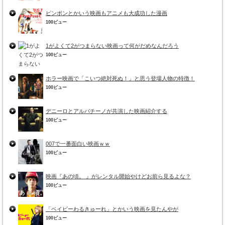
ピンポンとかいう映画もアニメも大成功した漫画
100ビュー
1がよくて2がつまらない映画って何がだめなんだろう
100ビュー
ホラー映画で「こいつ絶対死ぬ！」と思う登場人物の特徴！
100ビュー
デニーロとアルパチーノが共演した映画紹介する
100ビュー
007で一番面白い映画ｗｗ
100ビュー
映画『あの頃。 』がレンタル開始やけどお前ら見るよな？
100ビュー
「ベイビーわるきゅーれ」とかいう映画を見たんやが
100ビュー