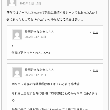
2022年 11月 13日
前作ではノーマルだったって異性に発情するシーンでもあったんか？
例えあったとしてもバイセクシャルなだけで矛盾は無いし
映画好きな名無しさん
引用
2022年 11月 13日
↑
何揚げ足とっとんねんこいつ
映画好きな名無しさん
引用
2022年 11月 14日
ポリコレ叩きの行動原理はホモキモいと言う感情論
それを正当化する為に後付けで屁理屈こねるから簡単に論破され
る
挙句の果てに何も言い返せないからって「揚げ足取り」w