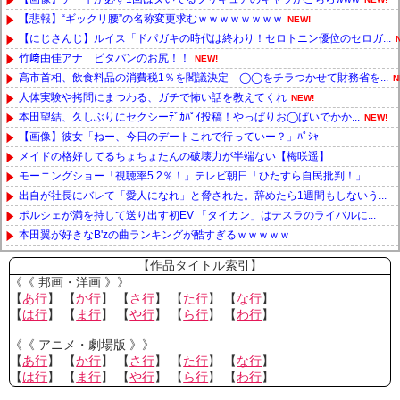
【悲報】“ギックリ腰”の名称変更求むｗｗｗｗｗｗｗｗ
NEW!
【にじさんじ】ルイス「ドパガキの時代は終わり！セロトニン優位のセロガ...
竹﨑由佳アナ ピタパンのお尻！！
NEW!
高市首相、飲食料品の消費税1％を閣議決定 ◯◯をチラつかせて財務省を...
N
人体実験や拷問にまつわる、ガチで怖い話を教えてくれ
NEW!
本田望結、久しぶりにセクシーﾃﾞｶﾊﾟｲ投稿！やっぱりお◯ぱいでかか...
NEW!
【画像】彼女「ねー、今日のデートこれで行っていー？」ﾊﾟｼｬ
メイドの格好してるちょちょたんの破壊力が半端ない【梅咲遥】
モーニングショー「視聴率5.2％！」テレビ朝日「ひたすら自民批判！」...
出自が社長にバレて「愛人になれ」と脅された。辞めたら1週間もしないう...
ポルシェが満を持して送り出す初EV 「タイカン」はテスラのライバルに...
本田翼が好きなB'zの曲ランキングが酷すぎるｗｗｗｗｗ
Powered by livedoor 相互RSS
【作品タイトル索引】
《《 邦画・洋画 》》
【
あ行
】 【
か行
】 【
さ行
】 【
た行
】 【
な行
】
【
は行
】 【
ま行
】 【
や行
】 【
ら行
】 【
わ行
】
《《 アニメ・劇場版 》》
【
あ行
】 【
か行
】 【
さ行
】 【
た行
】 【
な行
】
【
は行
】 【
ま行
】 【
や行
】 【
ら行
】 【
わ行
】