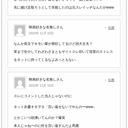
先に揚げ足取ろうとして失敗したのは元スレイッチなんだがwww
映画好きな名無しさん
引用
2022年 11月 15日
なんか長文でキモい輩が発狂してるけど頭大丈夫？
草まで生やしてわざわざまともサイトスレ叩いて現実のストレス
をネットに持ってくるなよみっともない…
映画好きな名無しさん
引用
2022年 11月 15日
スレにコメントした当人じゃないのに
ネット弁慶キモヲタ「言い返せないでやんの〜www」
とかこいつ頭沸いてんのか？爆笑
本人じゃねーのに何を言い返すんだよ馬鹿