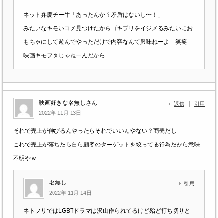
ネット弁慶チー牛「あったんか？矛盾はないし〜！」
みたいなキモいコメ見つけたからゴキブリをイジメるみたいにお
もちゃにして遊んでやっただけで内容なんて興味ねーよ 笑笑
映画キモヲタじゃねーんだから
映画好きな名無しさん
返信
引用
2022年 11月 13日
それで売上が伸びるんやったらそれでいいんやない？商売だし
これで売上が落ちたら自ら顧客のターゲットを絞ってる行為だから意味
不明やｗ
名無し
引用
2022年 11月 14日
ネトフリではLGBTドラマは沢山作られてるけど殆ど打ち切りと