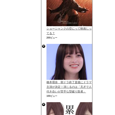
ショーシャンクの空にって映画しっ
てる？
200ビュー
橋本環奈 朝ドラ終了直後にドラマ
主演が決定！演じるのは「天才で人
付き合いが苦手な型破り医者」
100ビュー