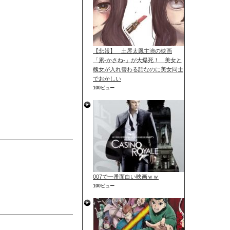
【悲報】 土屋太鳳主演の映画
「累-かさね-」が大爆死！ 美女と
醜女が入れ替わる話なのに美女同士
でおかしい
100ビュー
007で一番面白い映画ｗｗ
100ビュー