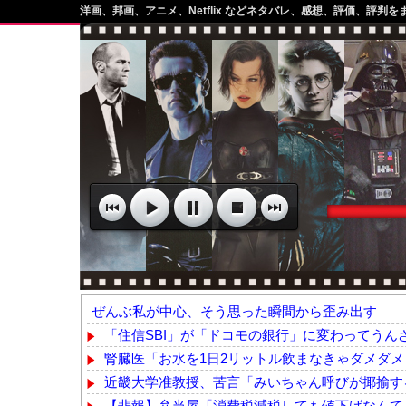
洋画、邦画、アニメ、Netflix などネタバレ、感想、評価、評判を
ぜんぶ私が中心、そう思った瞬間から歪み出す
「住信SBI」が「ドコモの銀行」に変わってうんざ
腎臓医「お水を1日2リットル飲まなきゃダメダメ（
近畿大学准教授、苦言「みいちゃん呼びが揶揄する
【悲報】弁当屋「消費税減税しても値下げなんて