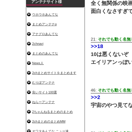
アンテナサイト様
全く無関係の映
面白くなさすぎ
ウホウホあんてな
まとめアンテナα
アナグロあんてな
21:
それでも動く名無
2chnavi
>>18
10は悪くないぞ
まとめのあんてな
エイリアンっぽ
News人
2chまとめサイトをまとめます
むりぽアンテナ
46:
それでも動く名無
良いサイト100選
>>2
ねらーアンテナ
宇宙のやつ見て
2ちゃんねるまとめのまとめ
2chまとめのまとめMM
オワタあんてな ニュー速