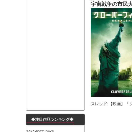
宇宙戦争の市民
モーニングショー「視聴率5.2％！」テレビ朝日「
出自が社長にバレて「愛人になれ」と脅された。辞
【唖然】渋谷のホームレス対策、とんでもない領
子供部屋おじさんなんですがコード類の配線ぐちゃ
ポルシェが満を持して送り出す初EV 「タイカン」
【朗報】阪神のドラフト、ガチで大当たりだったｗ
下半身トレーニング、太ももに自信ニキきてくれ
Powered by livedoor 相互RSS
スレッド:【映画】「
◆注目作品ランキング◆
SAKAMOTO DAYS