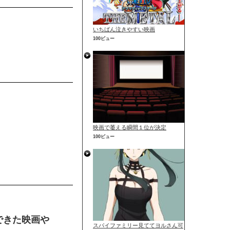
いちばん泣きやすい映画
100ビュー
映画で萎える瞬間１位が決定
100ビュー
できた映画や
スパイファミリー見ててヨルさん可