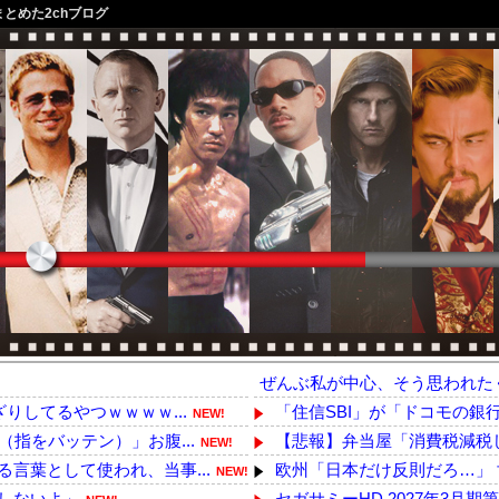
まとめた2chブログ
ぜんぶ私が中心、そう思われた
りしてるやつｗｗｗｗ...
「住信SBI」が「ドコモの銀
NEW!
指をバッテン）」お腹...
【悲報】弁当屋「消費税減税
NEW!
言葉として使われ、当事...
欧州「日本だけ反則だろ…」 
NEW!
しないよ」
セガサミーHD 2027年3月期