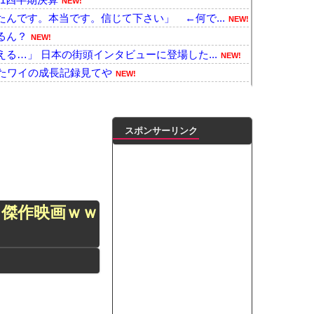
NEW!
んです。本当です。信じて下さい」 ←何で...
NEW!
るん？
NEW!
る…」 日本の街頭インタビューに登場した...
NEW!
ったワイの成長記録見てや
NEW!
W!
に自動車評論家が苦言、その投稿に雉で...
NEW!
落、食事中の客ら14人負傷
NEW!
スポンサーリンク
ビスエリア利用有料化すればサボらず走るし...
NEW!
が公開「鶏もも肉を最高おいしく食べる方法...
NEW!
使ってるやつ、◯◯が仕込まれてるかもしれ
傑作映画ｗｗ
が悲しい」『北の国から』倉本聰が語った現...
NEW!
のヒグマ登場ｗｗｗｗｗｗｗｗｗｗｗｗｗ...
NEW!
倉優香）が水着グラビア復帰ｗｗｗｗｗ
NEW!
ダイマ！｣に生出演！！！【乃木坂46】他
NEW!
凌輝がW不倫‼共演した久保史緒里と中村麗...
ダブル主演の映画で演技に初挑戦‼