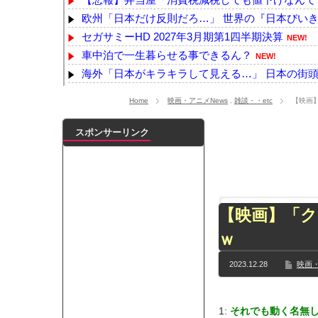
欧州「日本だけ反則だろ…」 世界の『日本びいき』
セガサミーHD 2027年3月期第1四半期決算
NEW!
車中泊で一生暮らせる事できるん？
NEW!
海外「日本がキラキラして見える…」 日本の街頭イ
六年前に10万のペンタブ買ったワイの成長記録見
Home
映画・アニメNews
,
雑談・・etc
【映画
【速報】注文厨の女を逮捕
NEW!
BYD Raccoを礼賛する連中に自動車評論家が苦言
スポンサーリンク
【悲報】吉岡里帆さん、アドリブで相手役俳優の手
【画像】小倉ゆうか（元・小倉優香）が水着グラ
【乃木坂】水谷豊の息子、三山凌輝がW不倫‼共演し
【TWICE】サナが佐藤健とダブル主演の映画で演
【映画】「
【乃木坂】TIFで披露したストライキダンスが大バ
ｗ
【速報】石破首相 大敗の責任「両院議員総会での意
【画像】色盲にはグレーにしか見えない事実がこ
2023.12.28
映画・
『鬼滅の刃 無限城編』3部作で興収2000億円も視野
メイドの格好してるちょちょたんの破壊力が半端
1:
それでも動く名無
ランJ民ワイ、新しいランニングシューズを手に