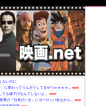
くないのに
行」に変わってうんざりしてるやつｗｗｗｗ...
NEW!
しても値下げなんてしないよ」
NEW!
世界の『日本びいき』にヨーロッパ全土から...
NEW!
第1四半期決算