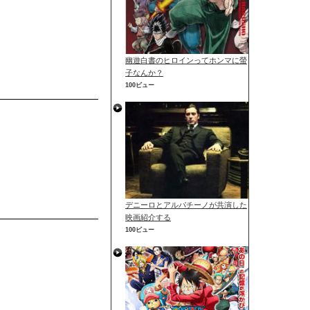
幽遊白書のヒロインってホンマに螢
子なんか？
100ビュー
デニーロとアルパチーノが共演した
映画紹介する
100ビュー