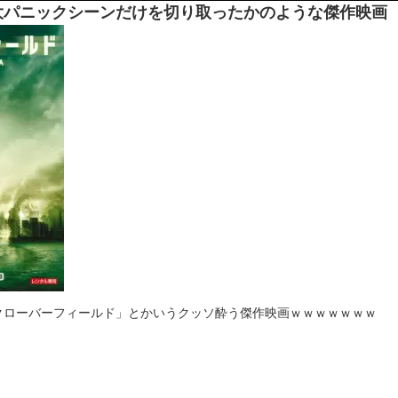
大パニックシーンだけを切り取ったかのような傑作映画
【画像】彼女「ねー、今日のデ
ひたすら自民批判！」...
外国人「お前らビッグマック
めたら1週間もしないう...
メイドの格好してるちょちょ
域へｗｗｗｗｗｗ
ランJ民ワイ、新しいランニ
ぐちゃさせない方法教え...
BABYMETAL「PMC Vol.
はテスラのライバルに...
モーニングショー「視聴率5.2
ｗｗｗｗｗｗｗｗｗｗｗ...
出自が社長にバレて「愛人にな
ｗｗｗｗｗｗｗｗｗ
【唖然】渋谷のホームレス対
【速報】川島海荷、警視庁前
本田翼が好きなB'zの曲ラン
Powered by livedoor 相互RSS
クローバーフィールド」とかいうクッソ酔う傑作映画ｗｗｗｗｗｗｗ