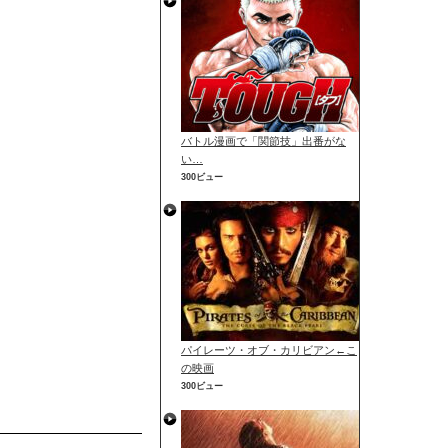
バトル漫画で「関節技」出番がな
い…
300ビュー
パイレーツ・オブ・カリビアン←こ
の映画
300ビュー