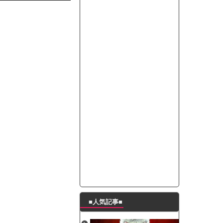
ートこれで行っていー？」ﾊﾟｼｬ
って本当に美味しいと思うか？」
たんの破壊力が半端ない【梅咲遥】
ングシューズを手に入れる
29 新生ベビメタ表紙」
％！」テレビ朝日「ひたすら自民批判！」...
れ」と脅された。辞めたら1週間もしないう...
策、とんでもない領域へｗｗｗｗｗｗ
で接触事故
キングが酷すぎるｗｗｗｗｗ
■人気記事■