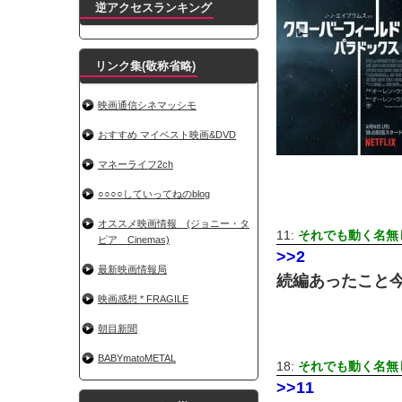
逆アクセスランキング
リンク集(敬称省略)
映画通信シネマッシモ
おすすめ マイベスト映画&DVD
マネーライフ2ch
○○○○していってねのblog
オススメ映画情報 (ジョニー・タ
11:
それでも動く名無
ピア Cinemas)
>>2
最新映画情報局
続編あったこと
映画感想 * FRAGILE
朝目新聞
BABYmatoMETAL
18:
それでも動く名無
>>11