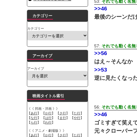
53:
それでも動く名無
>>46
カテゴリー
最後のシーンだ
カテゴリー
57:
それでも動く名無
>>56
アーカイブ
はえ～そんなか
アーカイブ
>>53
逆に見たくなっ
映画タイトル索引
56:
それでも動く名無
《《 邦画・洋画 》》
【
あ行
】 【
か行
】 【
さ行
】 【
た行
】
>>46
【
な行
】 【
は行
】 【
ま行
】 【
や行
】
ゴミすぎて笑え
【
ら行
】 【
わ行
】
元々クローバー
《《 アニメ・劇場版 》》
【
あ行
】 【
か行
】 【
さ行
】 【
た行
】