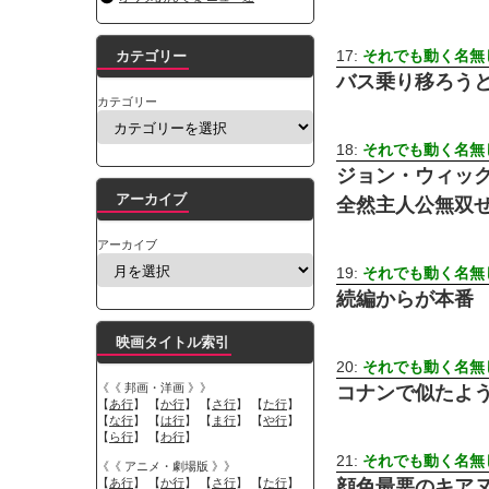
17:
それでも動く名無
カテゴリー
バス乗り移ろう
カテゴリー
18:
それでも動く名無
ジョン・ウィッ
アーカイブ
全然主人公無双
アーカイブ
19:
それでも動く名無
続編からが本番
映画タイトル索引
20:
それでも動く名無
《《 邦画・洋画 》》
コナンで似たよ
【
あ行
】 【
か行
】 【
さ行
】 【
た行
】
【
な行
】 【
は行
】 【
ま行
】 【
や行
】
【
ら行
】 【
わ行
】
21:
それでも動く名無
《《 アニメ・劇場版 》》
【
あ行
】 【
か行
】 【
さ行
】 【
た行
】
顔色最悪のキア