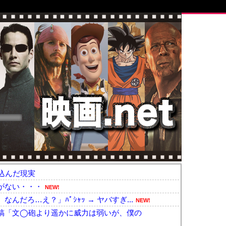
込んだ現実
がない・・・
NEW!
だろ…え？」ﾊﾟｼｬｯ → ヤバすぎ...
NEW!
稿「文◯砲より遥かに威力は弱いが、僕の