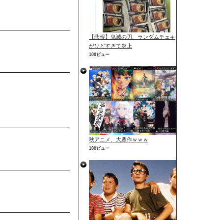
【悲報】鬼滅の刃、ランダムチェキ
がひどすぎて炎上
100ビュー
秋アニメ、大豊作ｗｗｗ
100ビュー