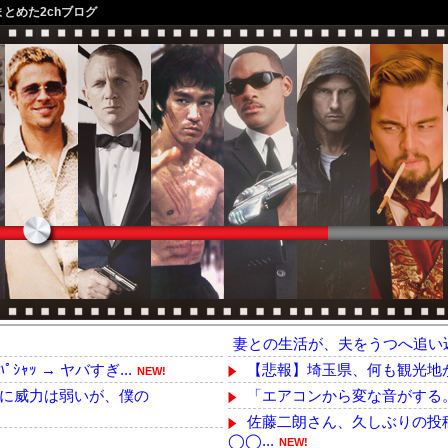
まとめた2chブログ
妻との生活が、夫をうつへ追い
ｯ → ヤバすぎ...
【悲報】埼玉県、何も観光地
NEW!
に威力は弱いが、僕の
「エアコンから変な音がする。なん
佐藤二朗さん、久しぶりの投
◯◯...
NEW!