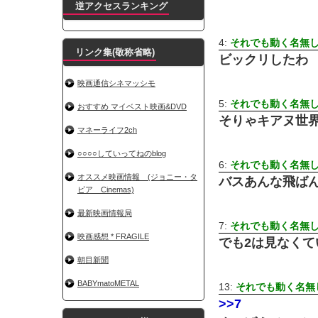
逆アクセスランキング
4:
それでも動く名無
リンク集(敬称省略)
ビックリしたわ
映画通信シネマッシモ
5:
それでも動く名無
おすすめ マイベスト映画&DVD
そりゃキアヌ世
マネーライフ2ch
○○○○していってねのblog
6:
それでも動く名無
オススメ映画情報 (ジョニー・タ
バスあんな飛ば
ピア Cinemas)
最新映画情報局
7:
それでも動く名無
映画感想 * FRAGILE
でも2は見なくて
朝目新聞
BABYmatoMETAL
13:
それでも動く名無
>>7