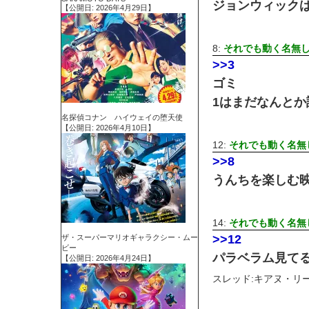
ジョンウィック
【公開日: 2026年4月29日】
8:
それでも動く名無
>>3
ゴミ
1はまだなんと
名探偵コナン ハイウェイの堕天使
【公開日: 2026年4月10日】
12:
それでも動く名無
>>8
うんちを楽しむ
14:
それでも動く名無
>>12
ザ・スーパーマリオギャラクシー・ムー
ビー
パラベラム見て
【公開日: 2026年4月24日】
スレッド:キアヌ・リ