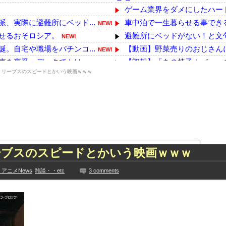
ゲーム業界をダメにしたハー
、実際に避難所にベッド...
車中泊で一生暮らせる事でき
NEW!
せるおそロシア。
避難所にベッドがない！と文句
NEW!
。自宅や職場をパチンコ...
【動画】野菜売りのおじさん
NEW!
を享受→データでもはっ...
【朗報】「あの椅子カバー」の
NEW!
・リーブスのスピードとかいう映画ｗｗｗ
けてあげる犬が話題
移民を大量に受け入れた先進国
NEW!
ンチョ配布 → 被災...
【画像】坂口杏里、逃走して
NEW!
前」中国ダム「緊急放流...
【泣】打ち上げられた魚に、
NEW!
つくwwwwwww
【動画】へずまりゅう議員、熊
下着姿を公開、豊満な美...
弓木奈於ちゃん、賀喜遥香ち
って事務所を襲撃...
中国「大洪水！」三峡ダム「大
ーブスのスピードとかいう映画ｗｗｗ
た久保史緒里と中村麗...
居酒屋「6人で長居して会計49
技に初挑戦‼
路上駐車中のテスラ車を超弩級
アニメNews
雑談・・etc
3 comments
見や総括を踏まえ、適...
【最新画像】鈴木奈々「今が一
ちらｗｗｗｗｗｗ
【YG】BLACKPINKのファ
に!?超巨大マネ...
【乃木坂】水谷豊の息子、三山
ない【梅咲遥】
【画像】彼女「ねー、今日のデ