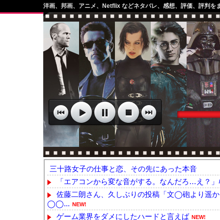
洋画、邦画、アニメ、Netflix などネタバレ、感想、評価、評判を
三十路女子の仕事と恋、その先にあった本音
「エアコンから変な音がする。なんだろ…え？」ﾊﾟｼｬ
佐藤二朗さん、久しぶりの投稿「文◯砲より遥か
◯◯...
NEW!
ゲーム業界をダメにしたハードと言えば
NEW!