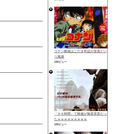
コナン映画はこだま作品が至高とい
う風潮
100ビュー
「９６時間」て映画が無茶苦茶だっ
たｗｗｗｗｗｗｗｗｗ
100ビュー