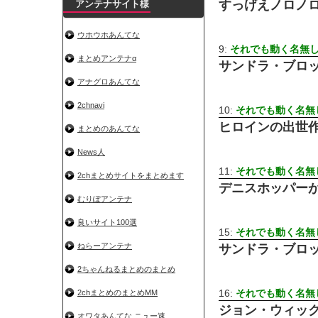
すっげえノロノ
アンテナサイト様
ウホウホあんてな
9:
それでも動く名無
まとめアンテナα
サンドラ・ブロ
アナグロあんてな
2chnavi
10:
それでも動く名無
ヒロインの出世
まとめのあんてな
News人
11:
それでも動く名無
2chまとめサイトをまとめます
デニスホッパー
むりぽアンテナ
良いサイト100選
15:
それでも動く名無
ねらーアンテナ
サンドラ・ブロ
2ちゃんねるまとめのまとめ
16:
それでも動く名無
2chまとめのまとめMM
ジョン・ウィッ
オワタあんてな ニュー速