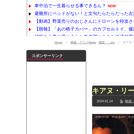
車中泊で一生暮らせる事できるん？
NEW!
避難所にベッドがない！と文句たらたらだった左派
【動画】野菜売りのおじさんにドローンを特攻さ
【朗報】「あの椅子カバー」のカプセルトイ、爆誕
移民を大量に受け入れた先進国は大きな経済的恩恵
Home
映画・アニメNews
,
雑談・・etc
キアヌ
【泣】打ち上げられた魚に、鼻先で必死に水をか
【動画】へずまりゅう議員、熊本地震被災地で冷感ポ
スポンサーリンク
中国「大洪水！」三峡ダム「大雨で増水（台風直撃
【画像】佐倉綾音(32)、自分のシコポイントに気が
【最新画像】鈴木奈々「今が一番バスト大きい！」
【YG】BLACKPINKのファンがゴルフクラブをも
キアヌ・リ
【乃木坂】水谷豊の息子、三山凌輝がW不倫‼共演し
【TWICE】サナが佐藤健とダブル主演の映画で演
2024.01.14
映画・
【速報】石破首相 大敗の責任「両院議員総会での意
【画像】色盲にはグレーにしか見えない事実がこ
『鬼滅の刃 無限城編』3部作で興収2000億円も視野
メイドの格好してるちょちょたんの破壊力が半端