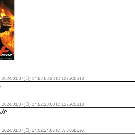
入れる
外国人「お前らビッグマック
ひたすら自民批判！」...
メイドの格好してるちょちょ
めたら1週間もしないう...
ランJ民ワイ、新しいランニ
域へｗｗｗｗｗｗ
BABYMETAL「PMC Vol.
ぐちゃさせない方法教え...
モーニングショー「視聴率5.2
はテスラのライバルに...
出自が社長にバレて「愛人にな
ｗｗｗｗｗｗｗｗｗｗｗ...
【唖然】渋谷のホームレス対
ｗｗｗｗｗｗｗｗｗ
【速報】川島海荷、警視庁前
本田翼が好きなB'zの曲ラン
Powered by livedoor 相互RSS
し
2024/01/07(日) 14:52:03.23 ID:127oC5B10
…
し
2024/01/07(日) 14:52:23.00 ID:127oC5B10
んか
し
2024/01/07(日) 14:52:24.86 ID:WiD05bEs0