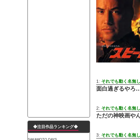
ランJ民ワイ、新しいランニングシューズを手に
モーニングショー「視聴率5.2％！」テレビ朝日「
出自が社長にバレて「愛人になれ」と脅された。辞
【唖然】渋谷のホームレス対策、とんでもない領
子供部屋おじさんなんですがコード類の配線ぐちゃ
ポルシェが満を持して送り出す初EV 「タイカン」
【朗報】阪神のドラフト、ガチで大当たりだったｗ
下半身トレーニング、太ももに自信ニキきてくれ
Powered by livedoor 相互RSS
1:
それでも動く名無
面白過ぎるやろ
2:
それでも動く名無
ただの神映画や
◆注目作品ランキング◆
3:
それでも動く名無
SAKAMOTO DAYS