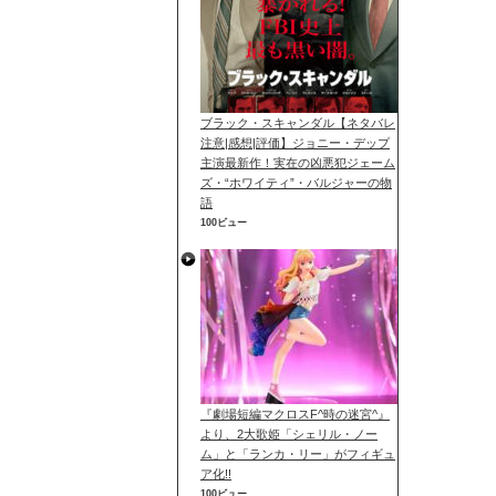
ブラック・スキャンダル【ネタバレ
注意|感想|評価】ジョニー・デップ
主演最新作！実在の凶悪犯ジェーム
ズ・“ホワイティ”・バルジャーの物
語
100ビュー
『劇場短編マクロスF^時の迷宮^』
より、2大歌姫「シェリル・ノー
ム」と「ランカ・リー」がフィギュ
ア化!!
100ビュー