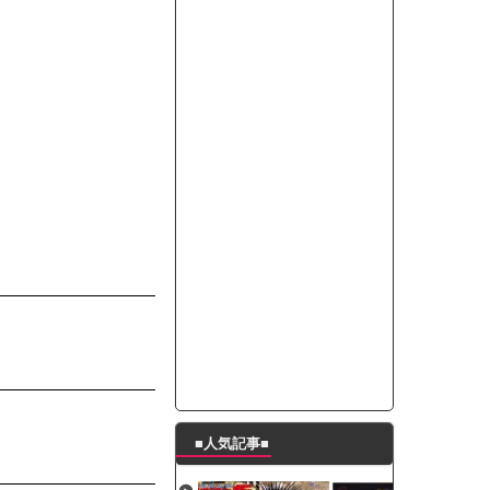
って本当に美味しいと思うか？」
たんの破壊力が半端ない【梅咲遥】
ングシューズを手に入れる
29 新生ベビメタ表紙」
％！」テレビ朝日「ひたすら自民批判！」...
れ」と脅された。辞めたら1週間もしないう...
策、とんでもない領域へｗｗｗｗｗｗ
で接触事故
キングが酷すぎるｗｗｗｗｗ
■人気記事■