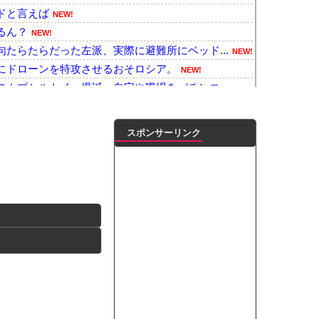
ドと言えば
NEW!
るん？
NEW!
たらたらだった左派、実際に避難所にベッド...
NEW!
にドローンを特攻させるおそロシア。
NEW!
カプセルトイ、爆誕。自宅や職場をパチンコ...
NEW!
は大きな経済的恩恵を享受→データでもはっ...
NEW!
ウ●カスまで晒されるｗｗｗｗｗ
NEW!
スポンサーリンク
鼻先で必死に水をかけてあげる犬が話題
NEW!
本地震被災地で冷感ポンチョ配布 → 被災...
NEW!
ゃんの優しさを語る！！！【乃木坂46】他
NEW!
雨で増水（台風直撃前」中国ダム「緊急放流...
NEW!
39円！喋りたいだけなら公園に行ってく...
NEW!
のゲリラ豪雨が直撃、水が溢れてどんどん浸...
NEW!
番バスト大きい！」下着姿を公開、豊満な美...
ンがゴルフクラブをもって事務所を襲撃...
凌輝がW不倫‼共演した久保史緒里と中村麗...
ートこれで行っていー？」ﾊﾟｼｬ