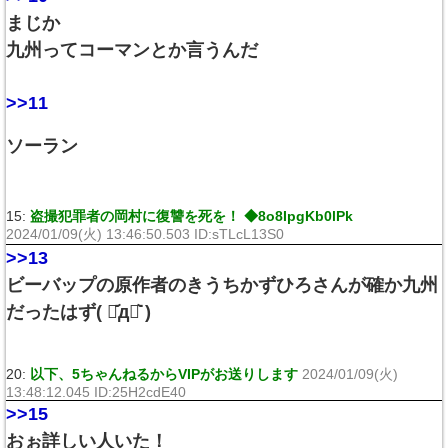
まじか
九州ってコーマンとか言うんだ
>>11
ソーラン
15:
盗撮犯罪者の岡村に復讐を死を！ ◆8o8IpgKb0lPk
2024/01/09(火) 13:46:50.503 ID:sTLcL13S0
>>13
ビーバップの原作者のきうちかずひろさんが確か九州
だったはず( ･᷄д･᷅ )
20:
以下、5ちゃんねるからVIPがお送りします
2024/01/09(火)
13:48:12.045 ID:25H2cdE40
>>15
おぉ詳しい人いた！