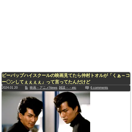
ビーバップハイスクールの映画見てたら仲村トオルが「くぁ～コ
ー〇ンしてぇぇぇぇ」って言ってたんだけど
2024.01.20
映画・アニメNews
雑談・・etc
6 comments