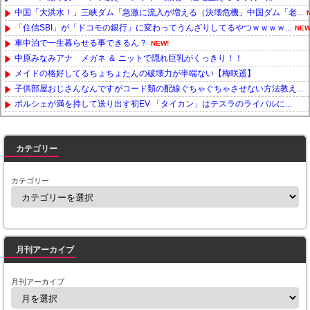
中国「大洪水！」三峡ダム「急激に流入が増える（決壊危機」中国ダム「老...
「住信SBI」が「ドコモの銀行」に変わってうんざりしてるやつｗｗｗｗ...
NEW
車中泊で一生暮らせる事できるん？
NEW!
中原みなみアナ メガネ ＆ ニットで隠れ巨乳がくっきり！！
メイドの格好してるちょちょたんの破壊力が半端ない【梅咲遥】
子供部屋おじさんなんですがコード類の配線ぐちゃぐちゃさせない方法教え...
ポルシェが満を持して送り出す初EV 「タイカン」はテスラのライバルに...
Powered by livedoor 相互RSS
カテゴリー
カテゴリー
月刊アーカイブ
月刊アーカイブ