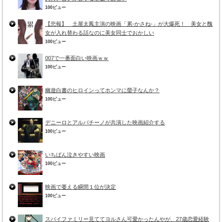
100ビュー
【悲報】 土屋太鳳主演の映画「累-かさね-」が大爆死！ 美女と醜
女が入れ替わる話なのに美女同士でおかしい
100ビュー
007で一番面白い映画ｗｗ
100ビュー
幽遊白書のヒロインってホンマに螢子なんか？
100ビュー
デニーロとアルパチーノが共演した映画紹介する
100ビュー
いちばん泣きやすい映画
100ビュー
映画で萎える瞬間１位が決定
100ビュー
スパイファミリー見ててヨルさん可愛かったんやが、27歳恋愛経験