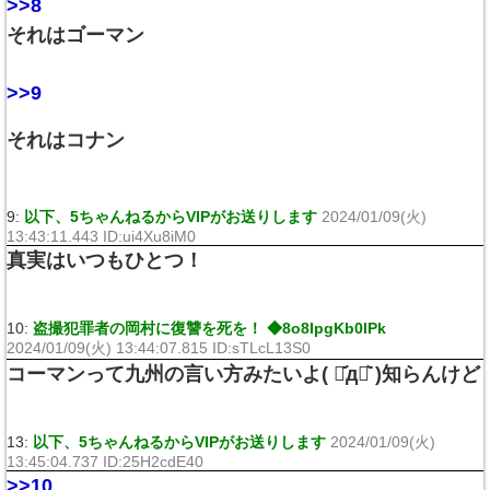
>>8
それはゴーマン
>>9
それはコナン
9:
以下、5ちゃんねるからVIPがお送りします
2024/01/09(火)
13:43:11.443 ID:ui4Xu8iM0
真実はいつもひとつ！
10:
盗撮犯罪者の岡村に復讐を死を！ ◆8o8IpgKb0lPk
2024/01/09(火) 13:44:07.815 ID:sTLcL13S0
コーマンって九州の言い方みたいよ( ･᷄д･᷅ )知らんけど
13:
以下、5ちゃんねるからVIPがお送りします
2024/01/09(火)
13:45:04.737 ID:25H2cdE40
>>10