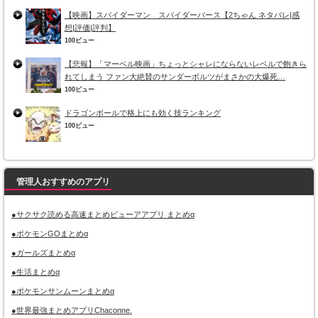
【映画】スパイダーマン スパイダーバース【2ちゃん ネタバレ|感
想|評価|評判】
100ビュー
【悲報】「マーベル映画」ちょっとシャレにならないレベルで飽きら
れてしまう ファン大絶賛のサンダーボルツがまさかの大爆死…
100ビュー
ドラゴンボールで格上にも効く技ランキング
100ビュー
管理人おすすめのアプリ
●サクサク読める高速まとめビューアアプリ まとめα
●ポケモンGOまとめα
●ガールズまとめα
●生活まとめα
●ポケモンサンムーンまとめα
●世界最強まとめアプリChaconne.