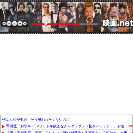
ぜんぶ私が中心、そう思われたくないのに
腎臓医「お水を1日2リットル飲まなきゃダメダメ（指をバッテン）」お腹...
NE
近畿大学准教授、苦言「みいちゃん呼びが揶揄する言葉として使われ、当事...