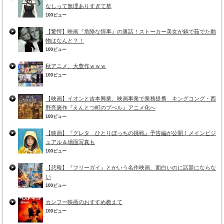
なしって無理ありすぎて草
100ビュー
【驚愕】映画『危険な情事』の裏話！ストーカー美女が鍋で茹でた動
物はなんと？！
100ビュー
秋アニメ、大豊作ｗｗｗ
100ビュー
【映画】イオンと吉本興業、映画事業で業務提携 キングコング・西
野亮廣作『えんとつ町のプぺル』アニメ化へ
100ビュー
【映画】『グレタ ひとりぼっちの挑戦』予告編が公開！メインビジ
ュアル＆場面写真も
100ビュー
【悲報】『フリーガイ』とかいう名作映画、面白いのに話題にならな
い
100ビュー
カンフー映画のおすすめ教えて
100ビュー