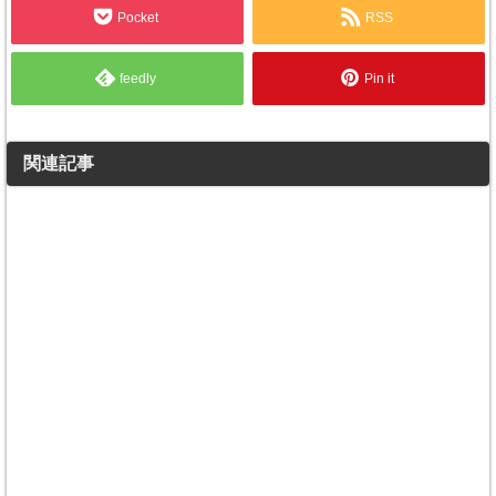
Pocket
RSS
feedly
Pin it
関連記事