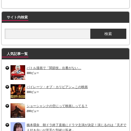
サイト内検索
人気記事一覧
バトル漫画で「関節技」出番がない…
300ビュー
パイレーツ・オブ・カリビアン←この映画
300ビュー
ショーシャンクの空にって映画しってる？
200ビュー
橋本環奈 朝ドラ終了直後にドラマ主演が決定！演じるのは「天才で
人付き合いが苦手な型破り医者」