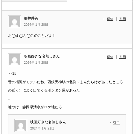
細井丼英
返信
引用
2024年 1月 20日
お◯ま◯ん◯このことだよ！
映画好きな名無しさん
返信
引用
2024年 1月 20日
>>15
昔の福岡がモデルだね。西鉄天神駅の北側（まんだらけがあったところ
の近く）によく出てくるボンタン屋があった
↓
嘘つけ 静岡県清水がロケ地だろ
映画好きな名無しさん
引用
2024年 1月 21日