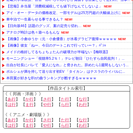
【悲報】弁当屋「消費税減税しても値下げなんてしないよ」
NEW!
アイ・オー・データの価格改定、一部モデルは25万円超の大幅値上げに
NEW!
車中泊で一生暮らせる事できるん？
NEW!
【日向坂46】話題のグッズ、案の定売り切れ…
NEW!
アナログ時計は色々遊べるもんな
NEW!
【画像】小倉ゆうか（元・小倉優香）が水着グラビア復帰ｗｗｗｗｗ
NEW!
【画像】彼女「ねー、今日のデートこれで行っていー？」ﾊﾟｼｬ
メイドの格好してるちょちょたんの破壊力が半端ない【梅咲遥】
モーニングショー「視聴率5.2％！」テレビ朝日「ひたすら自民批判！」...
出自が社長にバレて「愛人になれ」と脅された。辞めたら1週間もしないう...
ポルシェが満を持して送り出す初EV 「タイカン」はテスラのライバルに...
本田翼が好きなB'zの曲ランキングが酷すぎるｗｗｗｗｗ
Powered by livedoor 相互RSS
【作品タイトル索引】
《《 邦画・洋画 》》
【
あ行
】 【
か行
】 【
さ行
】 【
た行
】 【
な行
】
【
は行
】 【
ま行
】 【
や行
】 【
ら行
】 【
わ行
】
《《 アニメ・劇場版 》》
【
あ行
】 【
か行
】 【
さ行
】 【
た行
】 【
な行
】
【
は行
】 【
ま行
】 【
や行
】 【
ら行
】 【
わ行
】