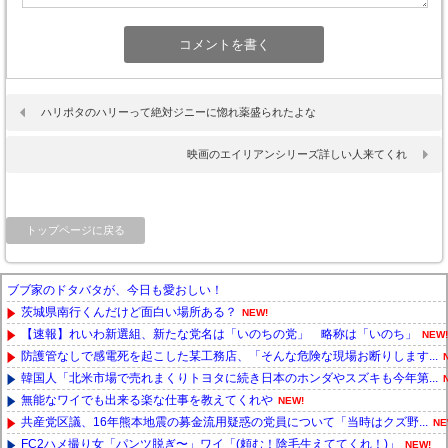
ハリポタのハリーって絶対ジニーに惚れ薬盛られたよな
映画のエイリアンシリーズ詳しい人来てくれ
トップページに戻る
ブブ家のドタバタが、今日も愛おしい！
茨城県南行くんだけど面白い場所ある？
NEW!
【速報】れいわ新選組、新たな党名は「いのちの党」 略称は「いのち」
NEW!
防護管なしで感電死を起こした某工務店、「そんな危険な現場お断りします...
韓国人「北米市場で売れまくりトヨタに続き日本のホンダやスズキも今年第...
無能なワイでも出来る楽な仕事を教えてくれや
NEW!
共産党区議、16年熊本地震の募金流用疑惑の党員について「当時はクズ野...
NE
FC2ハメ撮り女「パンツ脱ぎ〜」ワイ「(頼む！陰毛生えててくれ！)」
NEW!