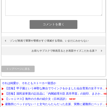
ゾンビ映画で軍隊や警察がすぐ壊滅する理由、いまだにわからない
お前らサブスクで映画見るとき画面サイズこだわる派？
トップページに戻る
それは純愛か、それともストーカー疑惑か
【悲報】甲子園という神聖な舞台でウインクをかました仙台育英の女子マネ...
【悲報】国民栄誉賞の記念品に「内閣総理大臣 高市早苗」の刻印、まさか...
NE
【シャニマス】海外の小糸の紹介文（日本語訳）
NEW!
避難所にベッドがない！と文句たらたらだった左派、実際に避難所にベッド...