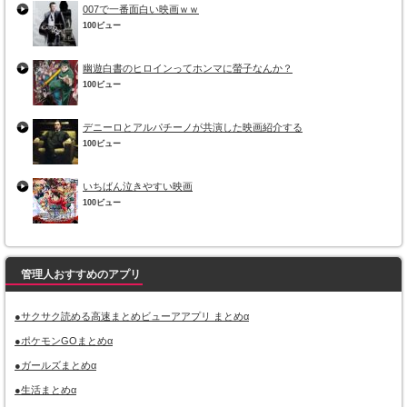
007で一番面白い映画ｗｗ
100ビュー
幽遊白書のヒロインってホンマに螢子なんか？
100ビュー
デニーロとアルパチーノが共演した映画紹介する
100ビュー
いちばん泣きやすい映画
100ビュー
管理人おすすめのアプリ
●サクサク読める高速まとめビューアアプリ まとめα
●ポケモンGOまとめα
●ガールズまとめα
●生活まとめα