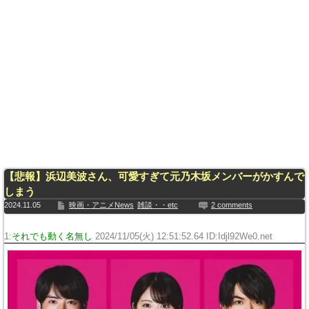
【悲報】浜辺美波さん、可愛すぎて元乃木坂メンバーがかすんで
しまう
2024.11.05
映画・アニメNews
雑談・・etc
2 comments
1:
それでも動く名無し
2024/11/05(火) 12:51:52.64 ID:Idjl92We0.net