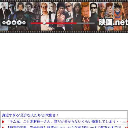
身近すぎる“厄介な人たち”が大集合！
「キム兄」こと木村祐一さん、誰だか分からないくらい激変してしまう・・...
【幽霊否定派、完全論破】幽霊がいないなら午前2時に一人で墓石を木刀で...
N