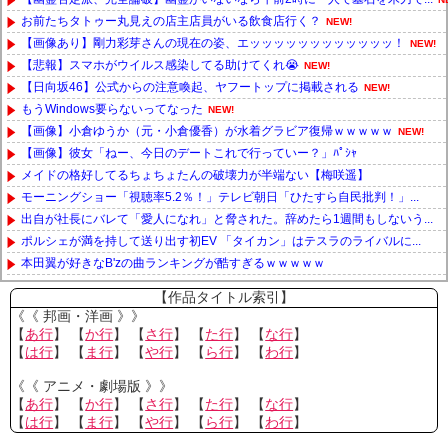
お前たちタトゥー丸見えの店主店員がいる飲食店行く？
NEW!
【画像あり】剛力彩芽さんの現在の姿、エッッッッッッッッッッッッ！
NEW!
【悲報】スマホがウイルス感染してる助けてくれ😭
NEW!
【日向坂46】公式からの注意喚起、ヤフートップに掲載される
NEW!
もうWindows要らないってなった
NEW!
【画像】小倉ゆうか（元・小倉優香）が水着グラビア復帰ｗｗｗｗｗ
NEW!
【画像】彼女「ねー、今日のデートこれで行っていー？」ﾊﾟｼｬ
メイドの格好してるちょちょたんの破壊力が半端ない【梅咲遥】
モーニングショー「視聴率5.2％！」テレビ朝日「ひたすら自民批判！」...
出自が社長にバレて「愛人になれ」と脅された。辞めたら1週間もしないう...
ポルシェが満を持して送り出す初EV 「タイカン」はテスラのライバルに...
本田翼が好きなB'zの曲ランキングが酷すぎるｗｗｗｗｗ
Powered by livedoor 相互RSS
【作品タイトル索引】
《《 邦画・洋画 》》
【
あ行
】 【
か行
】 【
さ行
】 【
た行
】 【
な行
】
【
は行
】 【
ま行
】 【
や行
】 【
ら行
】 【
わ行
】
《《 アニメ・劇場版 》》
【
あ行
】 【
か行
】 【
さ行
】 【
た行
】 【
な行
】
【
は行
】 【
ま行
】 【
や行
】 【
ら行
】 【
わ行
】