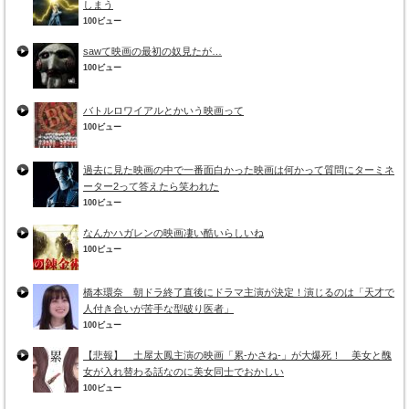
しまう
100ビュー
sawて映画の最初の奴見たが…
100ビュー
バトルロワイアルとかいう映画って
100ビュー
過去に見た映画の中で一番面白かった映画は何かって質問にターミネ
ーター2って答えたら笑われた
100ビュー
なんかハガレンの映画凄い酷いらしいね
100ビュー
橋本環奈 朝ドラ終了直後にドラマ主演が決定！演じるのは「天才で
人付き合いが苦手な型破り医者」
100ビュー
【悲報】 土屋太鳳主演の映画「累-かさね-」が大爆死！ 美女と醜
女が入れ替わる話なのに美女同士でおかしい
100ビュー