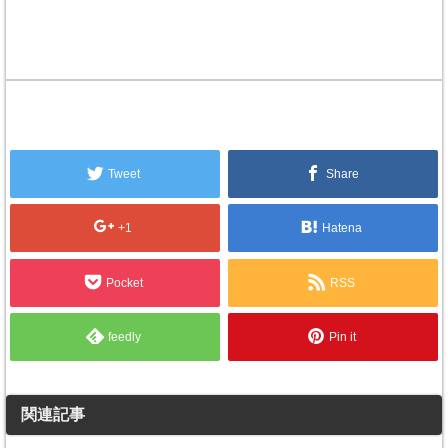
Tweet
Share
+1
Hatena
Pocket
RSS
feedly
Pin it
関連記事