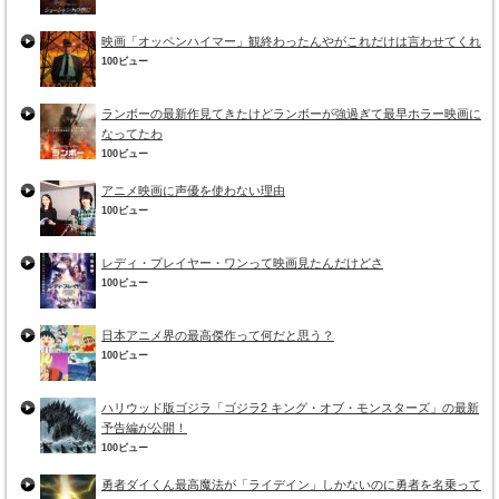
映画「オッペンハイマー」観終わったんやがこれだけは言わせてくれ
100ビュー
ランボーの最新作見てきたけどランボーが強過ぎて最早ホラー映画に
なってたわ
100ビュー
アニメ映画に声優を使わない理由
100ビュー
レディ・プレイヤー・ワンって映画見たんだけどさ
100ビュー
日本アニメ界の最高傑作って何だと思う？
100ビュー
ハリウッド版ゴジラ「ゴジラ2 キング・オブ・モンスターズ」の最新
予告編が公開！
100ビュー
勇者ダイくん最高魔法が「ライデイン」しかないのに勇者を名乗って