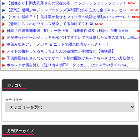
【画像あり】剛力彩芽さんの現在の姿、エッッッッッッッッッッッッ！
NEW!
【悲報】週間少年ジャンプのグッズ(43億円分)を注文し全てキャンセル...
NEW!
【ついに最終日！】先斗寧が魅せるマイクラの軌跡と感動のフィナーレ！
NEW!
【悲報】スマホがウイルス感染してる助けてくれ😭
NEW!
日本「沖縄県知事選（9月」一色正春「海難事件追及（検証」八重山日報「...
N
客が使ったビールジョッキを水だけですすいで再提供した日本の飲食店…韓...
中原みなみアナ メガネ ＆ ニットで隠れ巨乳がくっきり！！
メイドの格好してるちょちょたんの破壊力が半端ない【梅咲遥】
子供部屋おじさんなんですがコード類の配線ぐちゃぐちゃさせない方法教え...
ポルシェが満を持して送り出す初EV 「タイカン」はテスラのライバルに...
Powered by livedoor 相互RSS
カテゴリー
カテゴリー
月刊アーカイブ