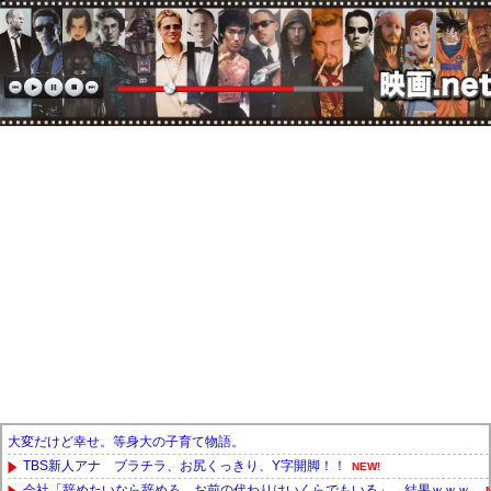
大変だけど幸せ。等身大の子育て物語。
TBS新人アナ ブラチラ、お尻くっきり、Y字開脚！！
NEW!
会社「辞めたいなら辞めろ。お前の代わりはいくらでもいる」→結果ｗｗｗ...