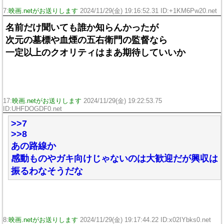
7:
映画.netがお送りします
2024/11/29(金) 19:16:52.31 ID:+1KM6Pw20.net
名前だけ聞いても誰か知らんかったが
次元の墓標や血煙の五右衛門の監督なら
一定以上のクオリティはまあ期待していいか
17:
映画.netがお送りします
2024/11/29(金) 19:22:53.75
ID:UHFDOGDF0.net
>>7
>>8
あの路線か
感動ものやガキ向けじゃないのは大歓迎だが興収は
振るわなそうだな
8:
映画.netがお送りします
2024/11/29(金) 19:17:44.22 ID:x02IYbks0.net