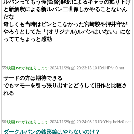
ルパンってもう俺(監督)解釈によるキャラの掘り下げ
と新解釈による新ルパン三世像しかやることないん
だな
奇しくも当時はピンとこなかった宮崎駿や押井守が
やろうとしてた「(オリジナル)ルパンはいない」にな
っててちょっと感動
55:
映画.netがお送りします
2024/11/29(金) 20:23:13.19 ID:IjHFfvij0.net
サードの方は期待できる
でもマモーを引っ張り出すとどうして旧作と比較さ
れる
56:
映画.netがお送りします
2024/11/29(金) 20:24:03.13 ID:YHq+heHz0.net
ダークルパンの銭形編はやらないのけ？