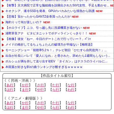
【衝撃】京大病院で正常な脳組織を誤摘出された50代女性、手足も動かせ...
NE
キオクシア、液冷SSDを発表、GPUのバカみたいな排熱から防護
NEW!
【悲報】安かったからGANTZ全巻買ったんだが
NEW!
海釣りって何が楽しいの？
NEW!
【ホロライブ】ニコ、引っ越し先に洗濯機置き場がない
NEW!
浦野芽良アナ ピタピタニットでボディラインくっきり！！
NEW!
【画像】彼女「ねー、今日のデートこれで行っていー？」ﾊﾟｼｬ
メイドの格好してるちょちょたんの破壊力が半端ない【梅咲遥】
モーニングショー「視聴率5.2％！」テレビ朝日「ひたすら自民批判！」...
出自が社長にバレて「愛人になれ」と脅された。辞めたら1週間もしないう...
ポルシェが満を持して送り出す初EV 「タイカン」はテスラのライバルに...
本田翼が好きなB'zの曲ランキングが酷すぎるｗｗｗｗｗ
Powered by livedoor 相互RSS
【作品タイトル索引】
《《 邦画・洋画 》》
【
あ行
】 【
か行
】 【
さ行
】 【
た行
】 【
な行
】
【
は行
】 【
ま行
】 【
や行
】 【
ら行
】 【
わ行
】
《《 アニメ・劇場版 》》
【
あ行
】 【
か行
】 【
さ行
】 【
た行
】 【
な行
】
【
は行
】 【
ま行
】 【
や行
】 【
ら行
】 【
わ行
】