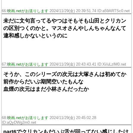
66:
映画.netがお送りします
2024/11/29(金) 20:39:51.74 ID:a59ARTSc0.net
未だに文句言ってるやつはそもそも山田とクリカン
の区別つくのかと。マスオさんやしんちゃんなんて
違和感しかないというのに
67:
映画.netがお送りします
2024/11/29(金) 20:43:43.41 ID:Xi/uLzlM0.net
そうか、このシリーズの次元は大塚さんは初めてか
前作からだいぶ期間空いたもんな
血煙の次元はまだ小林さんだったか
68:
映画.netがお送りします
2024/11/29(金) 20:45:02.28
ID:aQyDWg2m0.net
part6でクリカンもだいぶ舌が回ってない感じしたけ