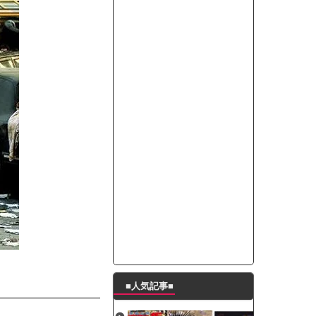
たんの破壊力が半端ない【梅咲遥】
ングシューズを手に入れる
29 新生ベビメタ表紙」
％！」テレビ朝日「ひたすら自民批判！」...
れ」と脅された。辞めたら1週間もしないう...
策、とんでもない領域へｗｗｗｗｗｗ
で接触事故
キングが酷すぎるｗｗｗｗｗ
■人気記事■