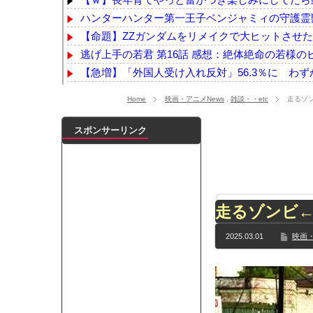
ハンターハンター第一王子ベンジャミィの守護霊獣
【命題】ZZガンダムをリメイクで大ヒットさせたい
逃げ上手の若君 第16話 感想：絶体絶命の若様のピ
【急増】「外国人受け入れ反対」56.3％に わずか2年
PTA会長「PTA参加拒否した親へ最終警告。こ
Home
映画・アニメNews
,
雑談・・etc
走るゾ
「住信SBI」が「ドコモの銀行」に変わってうんざりし
おまえらAmazonのレビューって書いてる？
NEW!
スポンサーリンク
浦野芽良アナ ピタピタニットでボディラインく
【日向坂46】来月、坂道vsカワラボvsスタダvs
【YG】BLACKPINKのファンがゴルフクラブをも
【乃木坂】水谷豊の息子、三山凌輝がW不倫‼共演し
走るゾンビ
【TWICE】サナが佐藤健とダブル主演の映画で演
【速報】石破首相 大敗の責任「両院議員総会での意
2025.03.01
映画・
【画像】色盲にはグレーにしか見えない事実がこ
『鬼滅の刃 無限城編』3部作で興収2000億円も視野
メイドの格好してるちょちょたんの破壊力が半端
ランJ民ワイ、新しいランニングシューズを手に