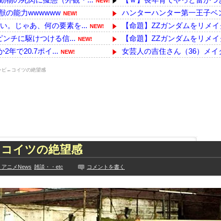
NEW!
の能力wwwwww
ハンターハンター第一王子ベン
NEW!
。じゃあ、何の要素を...
【命題】ZZガンダムをリメイ
NEW!
ンチに駆けつける信...
【命題】ZZガンダムをリメイ
NEW!
で20.7ポイ...
女芸人の吉住さん（36）メイ
NEW!
うなってもいい？」
【画像】福井県警初の女性本部
NEW!
ンビ←コイツの絶望感
てるやつw w ...
逃げ上手の若君 第16話 感想
NEW!
海外「”京都の鳥”は良いぞ」
っきり！！
【トラウマ】映画・特撮・アニ
NEW!
ハロプロの大激戦
【急増】「外国人受け入れ反対」5
NEW!
って事務所を襲撃...
PTA会長「PTA参加拒否し
NEW!
た久保史緒里と中村麗...
「住信SBI」が「ドコモの銀行
←コイツの絶望感
技に初挑戦‼
おまえらAmazonのレビュー
見や総括を踏まえ、適...
【日向坂46】来月、坂道vsカ
アニメNews
雑談・・etc
コメントを書く
ちらｗｗｗｗｗｗ
【YG】BLACKPINKのファ
に!?超巨大マネ...
【乃木坂】水谷豊の息子、三山
ない【梅咲遥】
【画像】彼女「ねー、今日のデ
入れる
外国人「お前らビッグマック