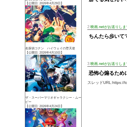
【公開日: 2026年4月29日】
2:
映画.netがお送りしま
ちんたら歩いて
名探偵コナン ハイウェイの堕天使
【公開日: 2026年4月10日】
3:
映画.netがお送りしま
恐怖心煽るため
スレッドURL:https://tomc
ザ・スーパーマリオギャラクシー・ムー
ビー
【公開日: 2026年4月24日】