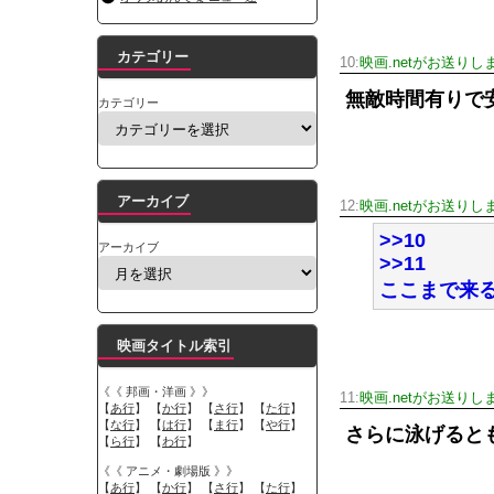
カテゴリー
10:
映画.netがお送りし
無敵時間有りで
カテゴリー
アーカイブ
12:
映画.netがお送りし
>>10
アーカイブ
>>11
ここまで来
映画タイトル索引
《《 邦画・洋画 》》
11:
映画.netがお送りし
【
あ行
】 【
か行
】 【
さ行
】 【
た行
】
【
な行
】 【
は行
】 【
ま行
】 【
や行
】
さらに泳げると
【
ら行
】 【
わ行
】
《《 アニメ・劇場版 》》
【
あ行
】 【
か行
】 【
さ行
】 【
た行
】