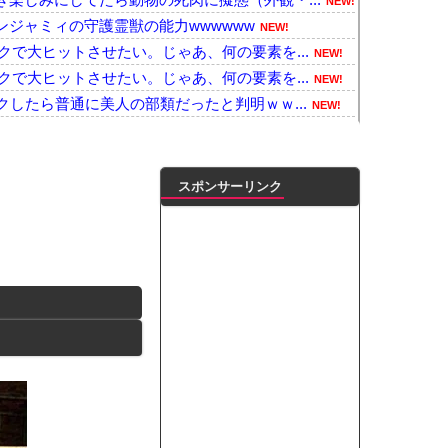
NEW!
ジャミィの守護霊獣の能力wwwwww
NEW!
クで大ヒットさせたい。じゃあ、何の要素を...
NEW!
クで大ヒットさせたい。じゃあ、何の要素を...
NEW!
クしたら普通に美人の部類だったと判明ｗｗ...
NEW!
長さん、宝塚にいそうな美熟女だったｗｗｗ...
NEW!
：絶体絶命の若様のピンチに駆けつける信...
NEW!
小規模だけどお勧めな日本の観光名所／お店...
NEW!
スポンサーリンク
メ・漫画・ゲームで「主人公がガチで敗北し...
NEW!
6.3％に わずか2年で20.7ポイ...
NEW!
た親へ最終警告。こうなってもいい？」
NEW!
」に変わってうんざりしてるやつw w ...
NEW!
って書いてる？
NEW!
ワラボvsスタダvsハロプロの大激戦
NEW!
ンがゴルフクラブをもって事務所を襲撃...
NEW!
凌輝がW不倫‼共演した久保史緒里と中村麗...
ートこれで行っていー？」ﾊﾟｼｬ
って本当に美味しいと思うか？」