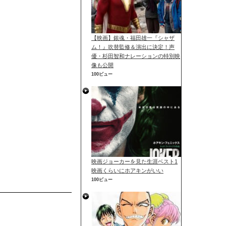
【映画】銀魂・福田雄一『シャザ
ム！』吹替監修＆演出に決定！声
優・杉田智和ナレーションの特別映
像も公開
100ビュー
映画ジョーカーを見た生涯ベスト1
映画くらいにホアキンがいい
100ビュー