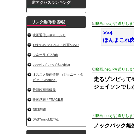
逆アクセスランキング
リンク集(敬称省略)
5:
映画.netがお送りしま
>>4
映画通信シネマッシモ
ほんまこれ
おすすめ マイベスト映画&DVD
マネーライフ2ch
○○○○していってねのblog
6:
映画.netがお送りしま
オススメ映画情報 (ジョニー・タ
走るゾンビって
ピア Cinemas)
ジェイソンでし
最新映画情報局
映画感想 * FRAGILE
朝目新聞
7:
映画.netがお送りしま
BABYmatoMETAL
ノックバック無