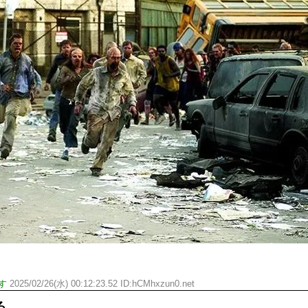
ひたすら自民批判！」...
メイドの格好してるちょちょ
めたら1週間もしないう...
ランJ民ワイ、新しいランニ
域へｗｗｗｗｗｗ
BABYMETAL「PMC Vol.
ぐちゃさせない方法教え...
モーニングショー「視聴率5.2
はテスラのライバルに...
出自が社長にバレて「愛人にな
ｗｗｗｗｗｗｗｗｗｗｗ...
【唖然】渋谷のホームレス対
ｗｗｗｗｗｗｗｗｗ
【速報】川島海荷、警視庁前
本田翼が好きなB'zの曲ラン
Powered by livedoor 相互RSS
す
2025/02/26(水) 00:12:23.52 ID:hCMhxzun0.net
ろ