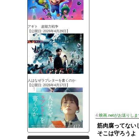
アギト 超能力戦争
【公開日: 2026年4月29日】
人はなぜラブレターを書くのか
【公開日: 2026年4月17日】
4:
映画.netがお送りしま
筋肉腐ってない
そこは守ろうよ