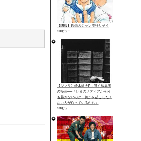
【朗報】鉄鍋のジャン流行りそう
100ビュー
【ジブリ】鈴木敏夫Pに訊く編集者
の極意──「いまのメディアから何
も起きないのは、何かを起こしたく
ない人が作っているから」
100ビュー