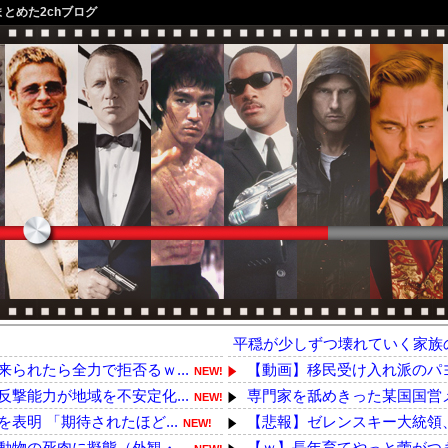
まとめた2chブログ
平穏が少しずつ壊れていく家族
られたら全力で拒否るｗ...
【動画】移民受け入れ派のパヨ
NEW!
撃能力が地域を不安定化...
専門家を舐めきった某国国営メ
NEW!
明 「期待されたほど...
【悲報】ゼレンスキー大統領、
NEW!
物の死肉に擬態（外観・...
【ｗ】長年育てやっと蕾がつき