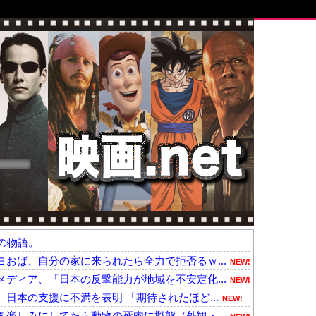
の物語。
おば、自分の家に来られたら全力で拒否るｗ...
NEW!
ディア、「日本の反撃能力が地域を不安定化...
NEW!
日本の支援に不満を表明 「期待されたほど...
NEW!
楽しみにしてたら動物の死肉に擬態（外観・...