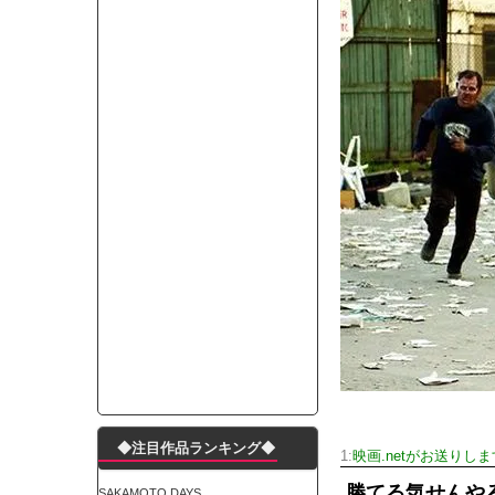
モーニングショー「視聴率5.2％！」テレビ朝日「
出自が社長にバレて「愛人になれ」と脅された。辞
【唖然】渋谷のホームレス対策、とんでもない領
子供部屋おじさんなんですがコード類の配線ぐちゃ
ポルシェが満を持して送り出す初EV 「タイカン」
【朗報】阪神のドラフト、ガチで大当たりだったｗ
下半身トレーニング、太ももに自信ニキきてくれ
Powered by livedoor 相互RSS
◆注目作品ランキング◆
1:
映画.netがお送りしま
勝てる気せんや
SAKAMOTO DAYS