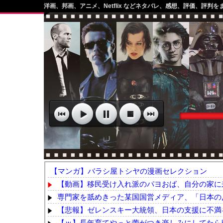
洋画、邦画、アニメ、Netflix などネタバレ、感想、評価、評判を
【マンガ】バラシ屋トシヤの漫画セレクション
【動画】移民受け入れ派のパヨおば、自分の家に来
専門家を舐めきった某国国営メディア、「日本の反
【悲報】ゼレンスキー大統領、日本の支援に不満を表
【ｗ】長年育てやっと蕾がつき楽しみにしてたら動