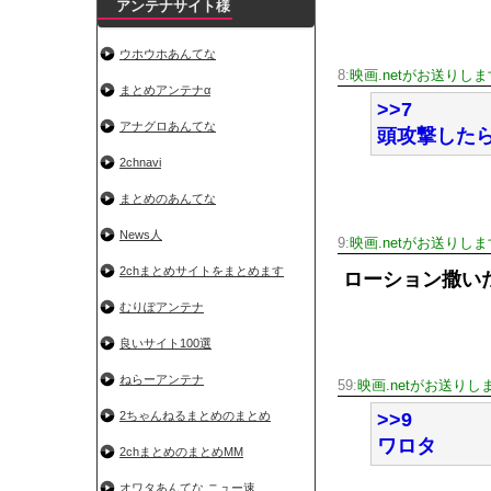
アンテナサイト様
ウホウホあんてな
8:
映画.netがお送りしま
まとめアンテナα
>>7
アナグロあんてな
頭攻撃した
2chnavi
まとめのあんてな
News人
9:
映画.netがお送りしま
2chまとめサイトをまとめます
ローション撒い
むりぽアンテナ
良いサイト100選
ねらーアンテナ
59:
映画.netがお送りし
2ちゃんねるまとめのまとめ
>>9
ワロタ
2chまとめのまとめMM
オワタあんてな ニュー速