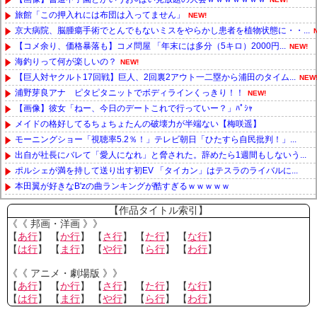
旅館「この押入れには布団は入ってません」
NEW!
京大病院、脳腫瘍手術でとんでもないミスをやらかし患者を植物状態に・・...
【コメ余り、価格暴落も】コメ問屋 「年末には多分（5キロ）2000円...
NEW!
海釣りって何が楽しいの？
NEW!
【巨人対ヤクルト17回戦】巨人、2回裏2アウト一二塁から浦田のタイム...
NEW
浦野芽良アナ ピタピタニットでボディラインくっきり！！
NEW!
【画像】彼女「ねー、今日のデートこれで行っていー？」ﾊﾟｼｬ
メイドの格好してるちょちょたんの破壊力が半端ない【梅咲遥】
モーニングショー「視聴率5.2％！」テレビ朝日「ひたすら自民批判！」...
出自が社長にバレて「愛人になれ」と脅された。辞めたら1週間もしないう...
ポルシェが満を持して送り出す初EV 「タイカン」はテスラのライバルに...
本田翼が好きなB'zの曲ランキングが酷すぎるｗｗｗｗｗ
Powered by livedoor 相互RSS
【作品タイトル索引】
《《 邦画・洋画 》》
【
あ行
】 【
か行
】 【
さ行
】 【
た行
】 【
な行
】
【
は行
】 【
ま行
】 【
や行
】 【
ら行
】 【
わ行
】
《《 アニメ・劇場版 》》
【
あ行
】 【
か行
】 【
さ行
】 【
た行
】 【
な行
】
【
は行
】 【
ま行
】 【
や行
】 【
ら行
】 【
わ行
】