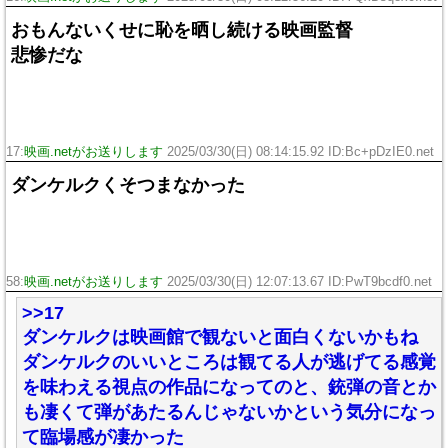
おもんないくせに恥を晒し続ける映画監督
悲惨だな
17:
映画.netがお送りします
2025/03/30(日) 08:14:15.92 ID:Bc+pDzIE0.net
ダンケルクくそつまなかった
58:
映画.netがお送りします
2025/03/30(日) 12:07:13.67 ID:PwT9bcdf0.net
>>17
ダンケルクは映画館で観ないと面白くないかもね
ダンケルクのいいところは観てる人が逃げてる感覚
を味わえる視点の作品になってのと、銃弾の音とか
も凄くて弾があたるんじゃないかという気分になっ
て臨場感が凄かった