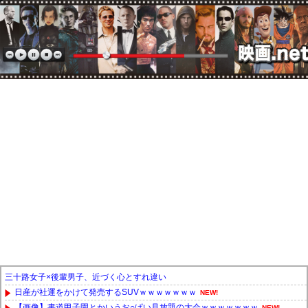
三十路女子×後輩男子、近づく心とすれ違い
日産が社運をかけて発売するSUVｗｗｗｗｗｗｗ
NEW!
【画像】書道甲子園とかいうお○ぱい見放題の大会ｗｗｗｗｗｗｗ
NEW!