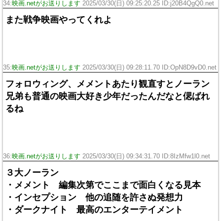
34:
映画.netがお送りします
2025/03/30(日) 09:25:20.25 ID:j20B4QgQ0.net
また戦争映画やってくれよ
35:
映画.netがお送りします
2025/03/30(日) 09:28:11.70 ID:OpN8D9vD0.net
フォロウィング、メメントあたり観直すとノーラン
兄弟も普通の映画大好き少年だったんだなと偲ばれ
るね
36:
映画.netがお送りします
2025/03/30(日) 09:34:31.70 ID:8IzMfw1l0.net
３大ノーラン
・メメント 編集次第でここまで面白くなる見本
・インセプション 他の追随を許さぬ発想力
・ダークナイト 最高のエンターテイメント