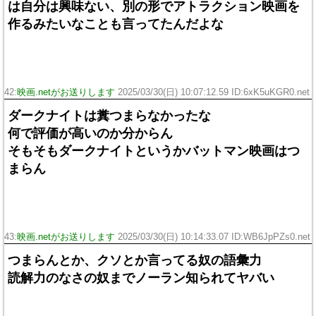
は自分は興味ない、別の形でアトラクション映画を
作るみたいなことも言ってたんだよな
42:
映画.netがお送りします
2025/03/30(日) 10:07:12.59 ID:6xK5uKGR0.net
ダークナイトは糞つまらなかったな
何で評価が高いのか分からん
そもそもダークナイトというかバットマン映画はつ
まらん
43:
映画.netがお送りします
2025/03/30(日) 10:14:33.07 ID:WB6JpPZs0.net
つまらんとか、クソとか言ってる奴の語彙力
読解力のなさの奴までノーラン知られてヤバい