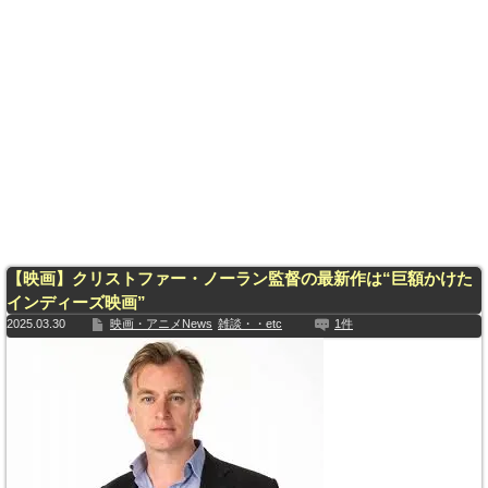
【映画】クリストファー・ノーラン監督の最新作は“巨額かけた
インディーズ映画”
2025.03.30
映画・アニメNews
雑談・・etc
1件