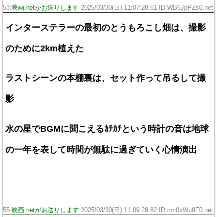
53:
映画.netがお送りします
2025/03/30(日) 11:07:28.61 ID:WB6JpPZs0.net
インターステラーの最初のとうもろこし畑は、撮影
のために2km植えた
ラストシーンの本棚裏は、セット作って吊るして撮
影
水の星でBGMに聞こえるｶﾁｶﾁという時計の音は地球
の一年を表して時間が無駄に過ぎていく心情演出
55:
映画.netがお送りします
2025/03/30(日) 11:09:29.82 ID:nm0xWu9F0.net