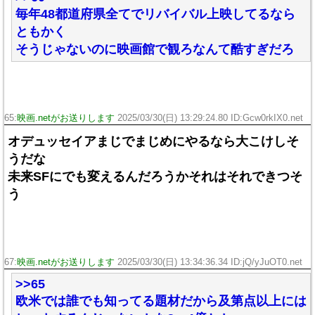
毎年48都道府県全てでリバイバル上映してるなら
ともかく
そうじゃないのに映画館で観ろなんて酷すぎだろ
65:
映画.netがお送りします
2025/03/30(日) 13:29:24.80 ID:Gcw0rkIX0.net
オデュッセイアまじでまじめにやるなら大こけしそ
うだな
未来SFにでも変えるんだろうかそれはそれできつそ
う
67:
映画.netがお送りします
2025/03/30(日) 13:34:36.34 ID:jQ/yJuOT0.net
>>65
欧米では誰でも知ってる題材だから及第点以上には