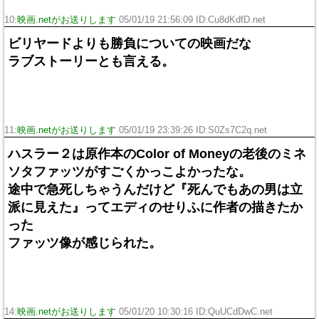
10:
映画.netがお送りします
05/01/19 21:56:09 ID:Cu8dKdfD.net
ビリヤードよりも勝負についての映画だな
ラブストーリーとも言える。
11:
映画.netがお送りします
05/01/19 23:39:26 ID:S0Zs7C2q.net
ハスラー２は原作本のColor of Moneyの老後のミネ
ソタファッツがすごくかっこよかったな。
途中で急死しちゃうんだけど『死んでもあの男は立
派に見えた』ってエディのせりふに作者の描きたか
った
ファッツ像が感じられた。
14:
映画.netがお送りします
05/01/20 10:30:16 ID:QuUCdDwC.net