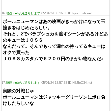
16:
映画.netがお送りします
05/01/24 05:16:53 ID:tqvxFLsR.net
ポールニューマンはあの映画がきっかけになって玉
撞きをはじめたらしい。
それと、2でバラブシュカを渡すシーンがあるけどあ
のキューはＪＯＳＳ
なんだって。そんでもって漏れの持ってるキューは
オクで買った
ＪＯＳＳカスタムで６２００円のまがい物なんだ♪
17:
映画.netがお送りします
05/01/24 13:57:33 ID:N6JIeQ34.net
実際の対戦じゃ
ポールニューマンはジャッキーグリーソンにボロ負
けしたらしいな