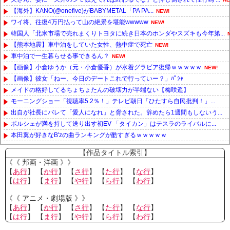
【海外】KANO(@onefive)がBABYMETAL「PA PA...
NEW!
ワイ将、往復4万円払って山の絶景を堪能wwwww
NEW!
韓国人「北米市場で売れまくりトヨタに続き日本のホンダやスズキも今年第...
【熊本地震】車中泊をしていた女性、熱中症で死亡
NEW!
車中泊で一生暮らせる事できるん？
NEW!
【画像】小倉ゆうか（元・小倉優香）が水着グラビア復帰ｗｗｗｗｗ
NEW!
【画像】彼女「ねー、今日のデートこれで行っていー？」ﾊﾟｼｬ
メイドの格好してるちょちょたんの破壊力が半端ない【梅咲遥】
モーニングショー「視聴率5.2％！」テレビ朝日「ひたすら自民批判！」...
出自が社長にバレて「愛人になれ」と脅された。辞めたら1週間もしないう...
ポルシェが満を持して送り出す初EV 「タイカン」はテスラのライバルに...
本田翼が好きなB'zの曲ランキングが酷すぎるｗｗｗｗｗ
Powered by livedoor 相互RSS
【作品タイトル索引】
《《 邦画・洋画 》》
【
あ行
】 【
か行
】 【
さ行
】 【
た行
】 【
な行
】
【
は行
】 【
ま行
】 【
や行
】 【
ら行
】 【
わ行
】
《《 アニメ・劇場版 》》
【
あ行
】 【
か行
】 【
さ行
】 【
た行
】 【
な行
】
【
は行
】 【
ま行
】 【
や行
】 【
ら行
】 【
わ行
】