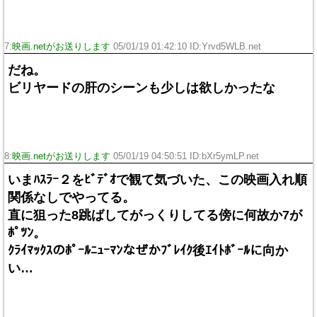
7:
映画.netがお送りします
05/01/19 01:42:10 ID:Yrvd5WLB.net
だね。
ビリヤードの肝のシーンも少しは欲しかったな
8:
映画.netがお送りします
05/01/19 04:50:51 ID:bXr5ymLP.net
いまﾊｽﾗｰ２をﾋﾞﾃﾞｵで観て気づいた、この映画入れ順
関係なしでやってる。
直に狙った8跳ばしてがっくりしてる傍に何故か7が
ﾎﾟﾂﾝ。
ｸﾗｲﾏｯｸｽのﾎﾟｰﾙﾆｭｰﾏﾝなぜかﾌﾞﾚｲｸ後ｴｲﾄﾎﾞｰﾙに向か
い…