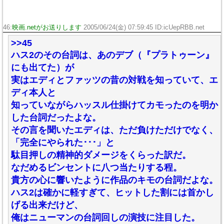
46:
映画.netがお送りします
2005/06/24(金) 07:59:45 ID:icUepRBB.net
>>45
ハス2のその台詞は、あのデブ（『プラトゥーン』
にも出てた）が
実はエディとファッツの昔の対戦を知っていて、エ
ディ本人と
知っていながらハッスル仕掛けてカモったのを明か
した台詞だったよな。
その言を聞いたエディは、ただ負けただけでなく、
「完全にやられた･･･」と
駄目押しの精神的ダメージをくらった訳だ。
なだめるビンセントに八つ当たりする程。
貴方の心に響いたように作品のキモの台詞だよな。
ハス2は確かに軽すぎて、ヒットした割には首かし
げる出来だけど、
俺はニューマンの台詞回しの演技に注目した。