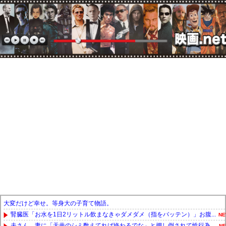
大変だけど幸せ。等身大の子育て物語。
腎臓医「お水を1日2リットル飲まなきゃダメダメ（指をバッテン）」お腹...
NE
夫さん、妻に「天井のシミ数えてれば終わるでな」と押し倒されて性行為 ...
NE