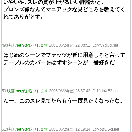
いやいや､スレの質が上がるいい評論かと。
ブロンズ像なんてマニアックな見どころを教えてく
れてありがとす｡
49:
映画.netがお送りします
2005/06/24(金) 22:08:52 ID:iyfy7dGg.net
はじめのシーンでファッツが皆に用意しろと言って
テーブルのカバーをはずすシーンが一番好きだ
50:
映画.netがお送りします
2005/06/24(金) 23:57:42 ID:1fzIaXE2.net
んー、このスレ見てたらもう一度見たくなったな。
51:
映画.netがお送りします
2005/06/25(土) 12:19:14 ID:rxoBGSkj.net