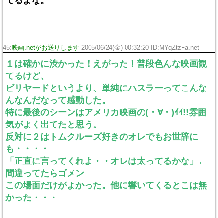
てるよな。
45:
映画.netがお送りします
2005/06/24(金) 00:32:20 ID:MYqZtzFa.net
１は確かに渋かった！えがった！普段色んな映画観
てるけど、
ビリヤードというより、単純にハスラーってこんな
んなんだなって感動した。
特に最後のシーンはアメリカ映画の(・∀・)ｲｲ!!雰囲
気がよく出てたと思う。
反対に２はトムクルーズ好きのオレでもお世辞に
も・・・・
「正直に言ってくれよ・・オレは太ってるかな」←
間違ってたらゴメン
この場面だけがよかった。他に響いてくるとこは無
かった・・・