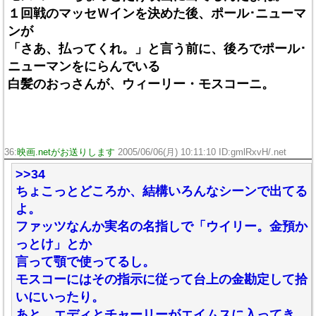
１回戦のマッセＷインを決めた後、ポール･ニューマ
ンが
「さあ、払ってくれ。」と言う前に、後ろでポール･
ニューマンをにらんでいる
白髪のおっさんが、ウィーリー・モスコーニ。
36:
映画.netがお送りします
2005/06/06(月) 10:11:10 ID:gmlRxvH/.net
>>34
ちょこっとどころか、結構いろんなシーンで出てる
よ。
ファッツなんか実名の名指しで「ウイリー。金預か
っとけ」とか
言って顎で使ってるし。
モスコーにはその指示に従って台上の金勘定して拾
いにいったり。
あと、エディとチャーリーがエイムスに入ってき