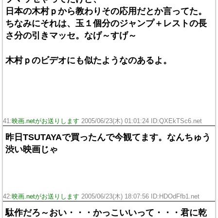
日本の木村ｐから教わりその応用だとか言ってた。
ちなみにそれは、玉１個分のジャンプ＋レストの長
さ分の引きマッセ。なげ～すげ～
木村ｐのビデオにも似たようなのあるよ。
41:
映画.netがお送りします
2005/06/23(木) 01:01:24 ID:QXEkTSc6.net
昨日TSUTAYAで買ったんで今観てます。なんちゅう
渋い映画じゃ
42:
映画.netがお送りします
2005/06/23(木) 18:07:56 ID:HDOdFfb1.net
駄作だろ～おい・・・かっこいいって・・・君に乾