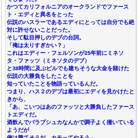
かつてカリフォルニアのオークランドでファース
ト・エディと異名をとった
伝説のハスラーであるエディにとっては自分でも絶
対に許せないことだった。
そして駄目押しのデブの台詞。
「俺は太りすぎかい？」
これはエディー・フェルソンが25年前にミネソ
タ・ファッツ（ミネソタのデブ）
と38時間に及ぶビルでも建ちそうな大金を賭けた
伝説の大勝負をしたことを
知っていたことを物語っているんだ。
つまり、ハス２のデブは最初にエディを見かけたと
きから、
「あ、こいつはあのファッツと大勝負したファース
トエディだ。
酒飲んでバラブシュカなんかで調子よく撞いている
ようだが
俺は勝てそうだ。カモってやろう」