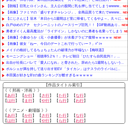
【朗報】巨乳ヒロインさん、主人公の股間に乳を押し当ててしまうwwww...
NE
【画像】ファミマの「盛りすぎチャレンジ」、全商品買うて来たでwwww...
NE
【にじさんじ】笹木「本日から1週間ほど里に帰省してくるやよ～。久々に...
N
白戸ゆめのアナ セクシーニットのノースリーブ巨乳！！【GIF動画あり...
NEW
勇者ダイくん最高魔法が「ライデイン」しかないのに勇者を名乗ってしまう
NE
【画像】小倉ゆうか（元・小倉優香）が水着グラビア復帰ｗｗｗｗｗ
NEW!
【画像】彼女「ねー、今日のデートこれで行っていー？」ﾊﾟｼｬ
メイドの格好してるちょちょたんの破壊力が半端ない【梅咲遥】
モーニングショー「視聴率5.2％！」テレビ朝日「ひたすら自民批判！」...
出自が社長にバレて「愛人になれ」と脅された。辞めたら1週間もしないう...
ポルシェが満を持して送り出す初EV 「タイカン」はテスラのライバルに...
本田翼が好きなB'zの曲ランキングが酷すぎるｗｗｗｗｗ
Powered by livedoor 相互RSS
【作品タイトル索引】
《《 邦画・洋画 》》
【
あ行
】 【
か行
】 【
さ行
】 【
た行
】 【
な行
】
【
は行
】 【
ま行
】 【
や行
】 【
ら行
】 【
わ行
】
《《 アニメ・劇場版 》》
【
あ行
】 【
か行
】 【
さ行
】 【
た行
】 【
な行
】
【
は行
】 【
ま行
】 【
や行
】 【
ら行
】 【
わ行
】