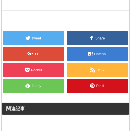
Tweet
Share
+1
Hatena
Pocket
RSS
feedly
Pin it
関連記事