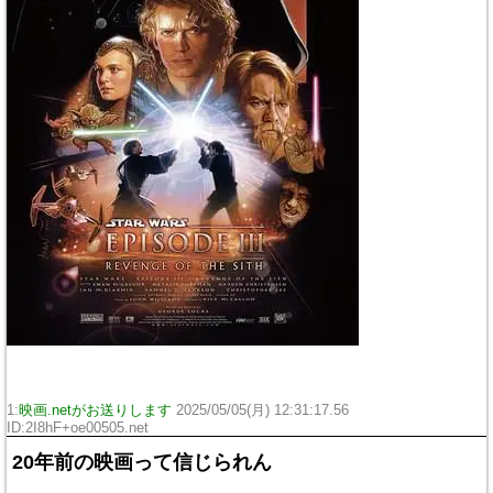
1:
映画.netがお送りします
2025/05/05(月) 12:31:17.56
ID:2I8hF+oe00505.net
20年前の映画って信じられん