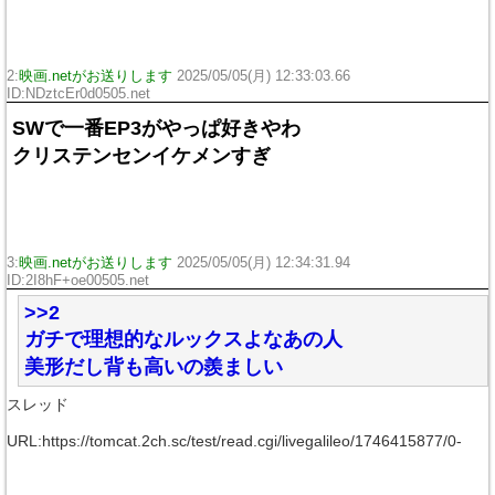
2:
映画.netがお送りします
2025/05/05(月) 12:33:03.66
ID:NDztcEr0d0505.net
SWで一番EP3がやっぱ好きやわ
クリステンセンイケメンすぎ
3:
映画.netがお送りします
2025/05/05(月) 12:34:31.94
ID:2I8hF+oe00505.net
>>2
ガチで理想的なルックスよなあの人
美形だし背も高いの羨ましい
スレッド
URL:https://tomcat.2ch.sc/test/read.cgi/livegalileo/1746415877/0-