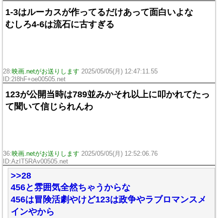
1-3はルーカスが作ってるだけあって面白いよな
むしろ4-6は流石に古すぎる
28:
映画.netがお送りします
2025/05/05(月) 12:47:11.55
ID:2I8hF+oe00505.net
123が公開当時は789並みかそれ以上に叩かれてたっ
て聞いて信じられんわ
36:
映画.netがお送りします
2025/05/05(月) 12:52:06.76
ID:AzIT5RAv00505.net
>>28
456と雰囲気全然ちゃうからな
456は冒険活劇やけど123は政争やラブロマンスメ
インやから