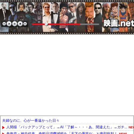
夫婦なのに、心が一番遠かった日々
人間様「バックアップとって」→AI「了解～・・・あ、間違えた」→ガチ...
NE
参政党・神谷代表、食料品消費減税を「天下の愚策だ」と痛烈批判！
NEW!