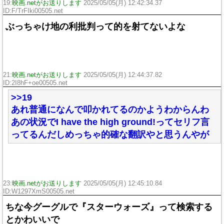
19:
映画.netがお送りします
2025/05/05(月) 12:42:34.37
ID:F/TrFIki00505.net
ぶっちゃけ地の利批判って的を射てないよな
21:
映画.netがお送りします
2025/05/05(月) 12:44:37.82
ID:2I8hF+oe00505.net
>>19
あれ普通になんで叩かれてるのかようわからんわ
あの状況でI have the high ground!ってセリフ言
ってるんだしめっちゃ的確な翻訳やと思うんやが
23:
映画.netがお送りします
2025/05/05(月) 12:45:10.84
ID:W1297XmS00505.net
ちな今グーグルで『スターウォーズ』って検索する
とかわいいで