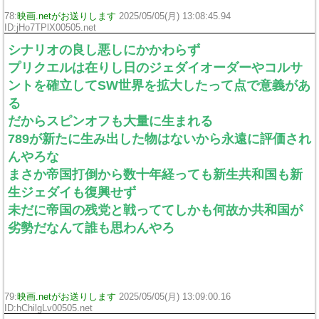
78:
映画.netがお送りします
2025/05/05(月) 13:08:45.94
ID:jHo7TPlX00505.net
シナリオの良し悪しにかかわらず
プリクエルは在りし日のジェダイオーダーやコルサ
ントを確立してSW世界を拡大したって点で意義があ
る
だからスピンオフも大量に生まれる
789が新たに生み出した物はないから永遠に評価され
んやろな
まさか帝国打倒から数十年経っても新生共和国も新
生ジェダイも復興せず
未だに帝国の残党と戦っててしかも何故か共和国が
劣勢だなんて誰も思わんやろ
79:
映画.netがお送りします
2025/05/05(月) 13:09:00.16
ID:hChilgLv00505.net