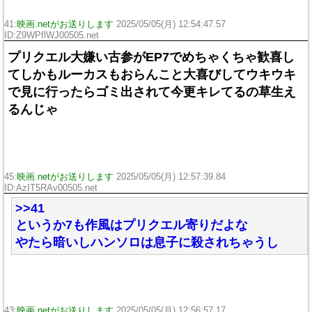
41:
映画.netがお送りします
2025/05/05(月) 12:54:47.57
ID:Z9WPflWJ00505.net
プリクエル大嫌い古参がEP7でめちゃくちゃ歓喜し
てしかもルーカスもおらんこと大喜びしてウキウキ
で見に行ったらゴミ出されて今更キレてるの草生え
るんじゃ
45:
映画.netがお送りします
2025/05/05(月) 12:57:39.84
ID:AzIT5RAv00505.net
>>41
というか7も作風はプリクエル寄りだよな
やたら暗いしハンソロは息子に殺されちゃうし
43:
映画.netがお送りします
2025/05/05(月) 12:56:57.17