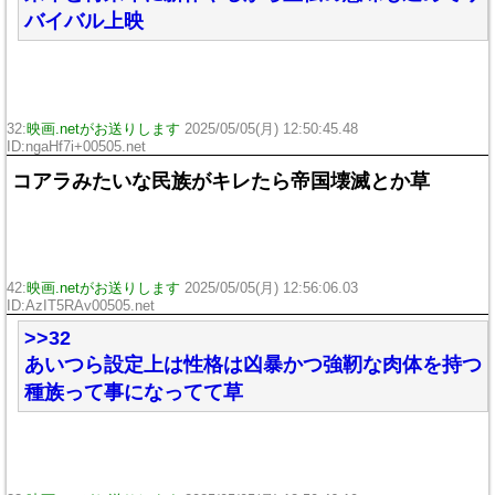
バイバル上映
32:
映画.netがお送りします
2025/05/05(月) 12:50:45.48
ID:ngaHf7i+00505.net
コアラみたいな民族がキレたら帝国壊滅とか草
42:
映画.netがお送りします
2025/05/05(月) 12:56:06.03
ID:AzIT5RAv00505.net
>>32
あいつら設定上は性格は凶暴かつ強靭な肉体を持つ
種族って事になってて草