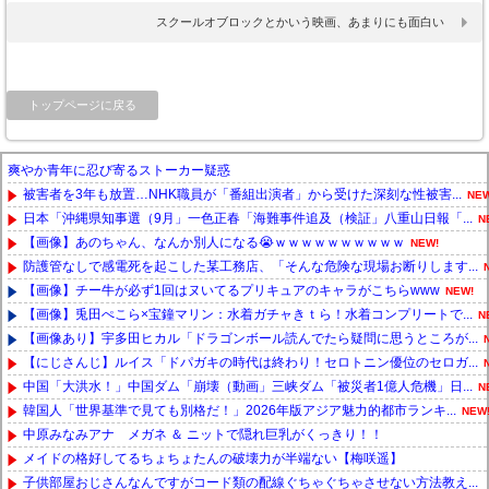
スクールオブロックとかいう映画、あまりにも面白い
トップページに戻る
爽やか青年に忍び寄るストーカー疑惑
被害者を3年も放置…NHK職員が「番組出演者」から受けた深刻な性被害...
NEW
日本「沖縄県知事選（9月」一色正春「海難事件追及（検証」八重山日報「...
N
【画像】あのちゃん、なんか別人になる😭ｗｗｗｗｗｗｗｗｗｗ
NEW!
防護管なしで感電死を起こした某工務店、「そんな危険な現場お断りします...
【画像】チー牛が必ず1回はヌいてるプリキュアのキャラがこちらwww
NEW!
【画像】兎田ぺこら×宝鐘マリン：水着ガチャきｔら！水着コンプリートで...
N
【画像あり】宇多田ヒカル「ドラゴンボール読んでたら疑問に思うところが...
【にじさんじ】ルイス「ドパガキの時代は終わり！セロトニン優位のセロガ...
中国「大洪水！」中国ダム「崩壊（動画」三峡ダム「被災者1億人危機」日...
N
韓国人「世界基準で見ても別格だ！」2026年版アジア魅力的都市ランキ...
NEW
中原みなみアナ メガネ ＆ ニットで隠れ巨乳がくっきり！！
メイドの格好してるちょちょたんの破壊力が半端ない【梅咲遥】
子供部屋おじさんなんですがコード類の配線ぐちゃぐちゃさせない方法教え...