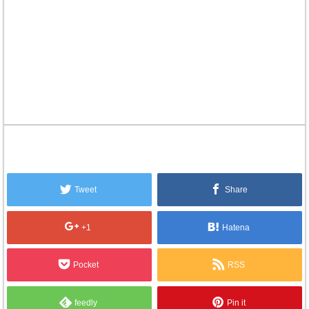
Tweet
Share
+1
Hatena
Pocket
RSS
feedly
Pin it