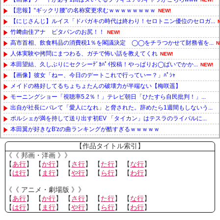
【悲報】“ギックリ腰”の名称変更求むｗｗｗｗｗｗｗｗ
NEW!
【にじさんじ】ルイス「ドパガキの時代は終わり！セロトニン優位のセロガ...
竹﨑由佳アナ ピタパンのお尻！！
NEW!
高市首相、飲食料品の消費税1％を閣議決定 ◯◯をチラつかせて財務省を...
N
人体実験や拷問にまつわる、ガチで怖い話を教えてくれ
NEW!
本田望結、久しぶりにセクシーﾃﾞｶﾊﾟｲ投稿！やっぱりお◯ぱいでかか...
NEW!
【画像】彼女「ねー、今日のデートこれで行っていー？」ﾊﾟｼｬ
メイドの格好してるちょちょたんの破壊力が半端ない【梅咲遥】
モーニングショー「視聴率5.2％！」テレビ朝日「ひたすら自民批判！」...
出自が社長にバレて「愛人になれ」と脅された。辞めたら1週間もしないう...
ポルシェが満を持して送り出す初EV 「タイカン」はテスラのライバルに...
本田翼が好きなB'zの曲ランキングが酷すぎるｗｗｗｗｗ
Powered by livedoor 相互RSS
【作品タイトル索引】
《《 邦画・洋画 》》
【
あ行
】 【
か行
】 【
さ行
】 【
た行
】 【
な行
】
【
は行
】 【
ま行
】 【
や行
】 【
ら行
】 【
わ行
】
《《 アニメ・劇場版 》》
【
あ行
】 【
か行
】 【
さ行
】 【
た行
】 【
な行
】
【
は行
】 【
ま行
】 【
や行
】 【
ら行
】 【
わ行
】