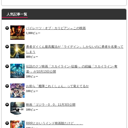
人気記事一覧
パイレーツ・オブ・カリビアン←この映画
1,000ビュー
勇者ダイくん最高魔法が「ライデイン」しかないのに勇者を名乗って
しまう
400ビュー
伝説のクソ映画「スカイライン-征服-」の続編「スカイライン-奪
還-」が10月13日公開
100ビュー
お前ら「艦隊これくしょん」って覚えてるか
100ビュー
映画「ゴジラ－0．0」11月3日公開
100ビュー
RRRとかいうインド映画観たけど、、、