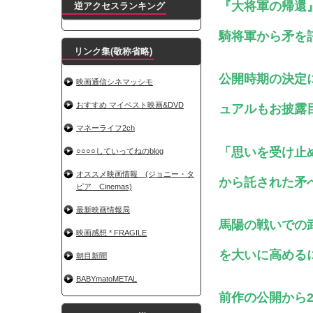
『大将軍の帰還
逆アクセスランキング
騎将軍から矛を
リンク集(敬称省略)
公開時期の決定
映画通信シネマッシモ
おすすめ マイベスト映画&DVD
ュアルもお披露
マネーライフ2ch
「思いを受け止
○○○○していってねのblog
オススメ映画情報 (ジョニー・タ
から託された矛
ピア Cinemas)
最新映画情報局
馬陽の戦いでの
映画感想 * FRAGILE
を大いに高める
朝目新聞
BABYmatoMETAL
前作の公開から