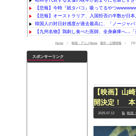
【悲報】今時『紙タバコ』吸ってるやつwwwwww
【悲報】オーストラリア、入国拒否の半数が日本人
韓国人の対日好感度が過去最高に、「ノージャパン
【九州名物】鶏刺し食べた医師、全身麻痺へ…「
【悲報】日本人、相変わらず軽自動車に軽油を入
Home
映画・アニメNews
,
製作・公開情報
【映
【シャニマス】公式が智代子の水着姿の成長につ
海外「日本人はなんて気高いんだ！」 英高級紙も驚
スポンサーリンク
【画像】元NHK気象予報士が大胆なビキニ姿を公開
【画像】竹達彩奈さん（37歳）いい感じに熟す
N
【YG】BLACKPINKのファンがゴルフクラブをも
【乃木坂】水谷豊の息子、三山凌輝がW不倫‼共演し
【映画】山崎
【TWICE】サナが佐藤健とダブル主演の映画で演
開決定！ 本
【速報】石破首相 大敗の責任「両院議員総会での意
【画像】色盲にはグレーにしか見えない事実がこ
2025.07.12
映画・
『鬼滅の刃 無限城編』3部作で興収2000億円も視野
メイドの格好してるちょちょたんの破壊力が半端
ランJ民ワイ、新しいランニングシューズを手に