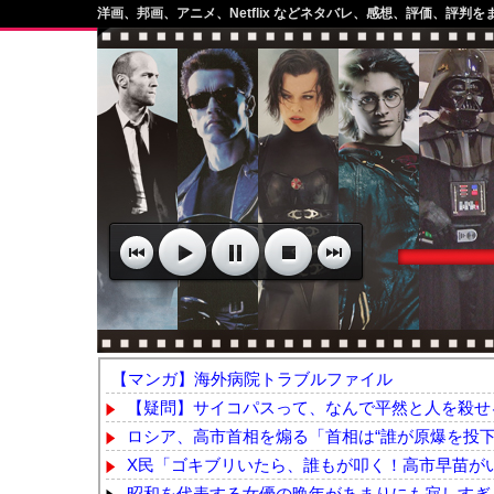
洋画、邦画、アニメ、Netflix などネタバレ、感想、評価、評判を
【マンガ】海外病院トラブルファイル
【疑問】サイコパスって、なんで平然と人を殺せ
ロシア、高市首相を煽る「首相は“誰が原爆を投下し
X民「ゴキブリいたら、誰もが叩く！高市早苗がい
昭和を代表する女優の晩年があまりにも寂しすぎる