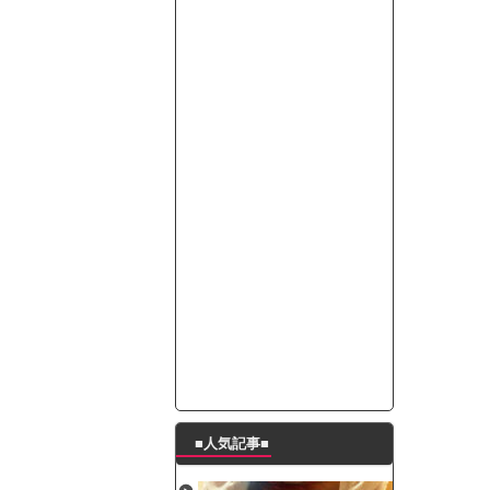
って本当に美味しいと思うか？」
たんの破壊力が半端ない【梅咲遥】
ングシューズを手に入れる
29 新生ベビメタ表紙」
％！」テレビ朝日「ひたすら自民批判！」...
れ」と脅された。辞めたら1週間もしないう...
策、とんでもない領域へｗｗｗｗｗｗ
で接触事故
キングが酷すぎるｗｗｗｗｗ
■人気記事■