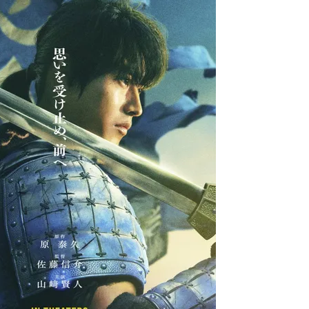
ひたすら自民批判！」...
外国人「お前らビッグマック
めたら1週間もしないう...
メイドの格好してるちょちょ
域へｗｗｗｗｗｗ
ランJ民ワイ、新しいランニ
ぐちゃさせない方法教え...
BABYMETAL「PMC Vol.
はテスラのライバルに...
モーニングショー「視聴率5.2
ｗｗｗｗｗｗｗｗｗｗｗ...
出自が社長にバレて「愛人にな
ｗｗｗｗｗｗｗｗｗ
【唖然】渋谷のホームレス対
【速報】川島海荷、警視庁前
本田翼が好きなB'zの曲ラン
Powered by livedoor 相互RSS