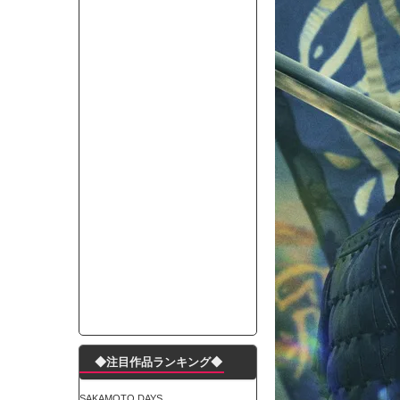
モーニングショー「視聴率5.2％！」テレビ朝日「
出自が社長にバレて「愛人になれ」と脅された。辞
【唖然】渋谷のホームレス対策、とんでもない領
子供部屋おじさんなんですがコード類の配線ぐちゃ
ポルシェが満を持して送り出す初EV 「タイカン」
【朗報】阪神のドラフト、ガチで大当たりだったｗ
下半身トレーニング、太ももに自信ニキきてくれ
Powered by livedoor 相互RSS
◆注目作品ランキング◆
SAKAMOTO DAYS