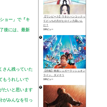
【ワンピース】ウタとハンコックっ
ドショー」で『キ
てどっちの方がヒロイン力高いん
だ？
終了後には、最新
100ビュー
くさん残っていた
【悲報】映画シュガーラッシュオン
ライン、ダメそう
てもうれしいで
100ビュー
がたいと思います
分がみんなを引っ