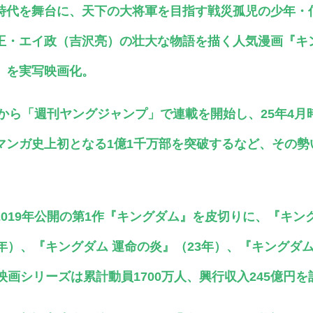
時代を舞台に、天下の大将軍を目指す戦災孤児の少年・
王・エイ政（吉沢亮）の壮大な物語を描く人気漫画『キ
）を実写映画化。
年から「週刊ヤングジャンプ」で連載を開始し、25年4
マンガ史上初となる1億1千万部を突破するなど、その勢
019年公開の第1作『キングダム』を皮切りに、『キン
年）、『キングダム 運命の炎』（23年）、『キングダム
映画シリーズは累計動員1700万人、興行収入245億円を