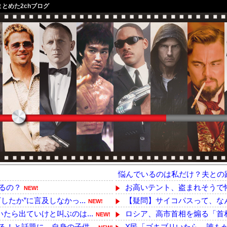
まとめた2chブログ
悩んでいるのは私だけ？夫との
るの？
お高いテント、盗まれそうで
NEW!
たか”に言及しなかっ...
【疑問】サイコパスって、な
NEW!
たら出ていけと叫ぶのは...
ロシア、高市首相を煽る「首相
NEW!
！と話題に、自身の子供...
X民「ゴキブリいたら、誰もが