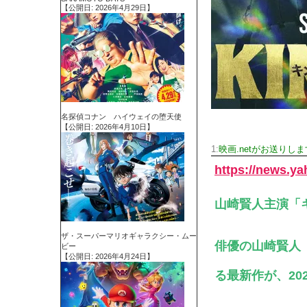
【公開日: 2026年4月29日】
名探偵コナン ハイウェイの堕天使
【公開日: 2026年4月10日】
1:
映画.netがお送りしま
https://news.y
山崎賢人主演「
ザ・スーパーマリオギャラクシー・ムー
俳優の山崎賢人
ビー
【公開日: 2026年4月24日】
る最新作が、2