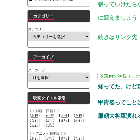
張っていけたら
カテゴリー
に迎えましょう
カテゴリー
続きはリンク先
アーカイブ
アーカイブ
2:
映画.netがお送りしま
知ってた、けど
映画タイトル索引
甲冑姿ってこと
《《 邦画・洋画 》》
廉頗大将軍演れ
【
あ行
】 【
か行
】 【
さ行
】 【
た行
】
【
な行
】 【
は行
】 【
ま行
】 【
や行
】
【
ら行
】 【
わ行
】
《《 アニメ・劇場版 》》
【
あ行
】 【
か行
】 【
さ行
】 【
た行
】