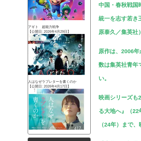
中国・春秋戦国
統一を志す若き
アギト 超能力戦争
原泰久／集英社
【公開日: 2026年4月29日】
原作は、2006
数は集英社青年
い。
人はなぜラブレターを書くのか
【公開日: 2026年4月17日】
映画シリーズも2
る大地へ』（22
（24年）まで、