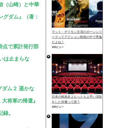
信（山崎）と中華
ングダム』（著：
マット・デイモン主演のボーンシリ
ーズってアクション映画の中で秀逸
だよね！
月時点で累計発行部
100ビュー
いは止まらな
グダム２ 遥かな
日本の映画史上もっとも上手い演技
 大将軍の帰還』
をした俳優って誰？
100ビュー
記録。