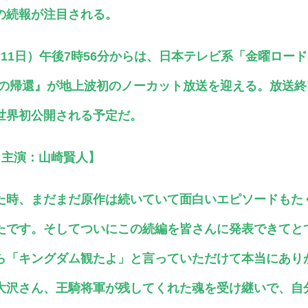
の続報が注目される。
11日）午後7時56分からは、日本テレビ系「金曜ロー
軍の帰還』が地上波初のノーカット放送を迎える。放送
世界初公開される予定だ。
／主演：山崎賢人】
た時、まだまだ原作は続いていて面白いエピソードもた
たです。そしてついにこの続編を皆さんに発表できてと
ら「キングダム観たよ」と言っていただけて本当にあり
大沢さん、王騎将軍が残してくれた魂を受け継いで、自