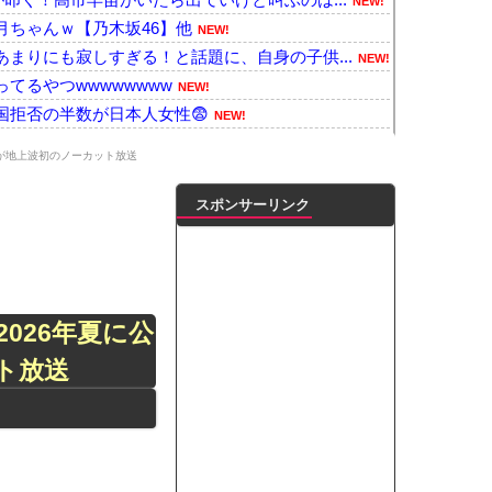
NEW!
月ちゃんｗ【乃木坂46】他
NEW!
まりにも寂しすぎる！と話題に、自身の子供...
NEW!
てるやつwwwwwwww
NEW!
国拒否の半数が日本人女性😨
NEW!
発事故、だんだんとイオン側が悪いんじゃな...
NEW!
が地上波初のノーカット放送
に、「ノージャパン」は終わった？＝ネット...
NEW!
師、全身麻痺へ…「死んだほうが良い」
NEW!
スポンサーリンク
軽自動車に軽油を入れる…
NEW!
の水着姿の成長について言及してる！！！
NEW!
だ！」 英高級紙も驚愕した極限の中の日本...
NEW!
お金がない。このままでは国連が完全崩壊す...
NEW!
026年夏に公
神のアニソン盆踊りに痛烈批判「日本の品格...
NEW!
ト放送
証を提出してください」とAmazonか...
NEW!
）いい感じに熟す
NEW!
ンがゴルフクラブをもって事務所を襲撃...
凌輝がW不倫‼共演した久保史緒里と中村麗...
ートこれで行っていー？」ﾊﾟｼｬ