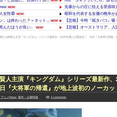
NEW!
ww
先輩からの圧に怯える菅原咲
NEW!
女性😨
昭和を代表する女優の晩年があ
NEW!
」は終わった？＝ネット...
【悲報】今時『紙タバコ』吸っ
NEW!
死んだほうが良い」
【悲報】オーストラリア、入
NEW!
れる…
【悲報】イオンモール熊本の爆
NEW!
画】山崎賢人主演『キングダム』シリーズ最新作、2026年夏に公開決定！ 本日『大将軍の帰還』
いて言及してる！！！
韓国人の対日好感度が過去最高
NEW!
愕した極限の中の日本...
【九州名物】鶏刺し食べた医
NEW!
！ 「インパクトが令...
【悲報】日本人、相変わらず
NEW!
【シャニマス】公式が智代子
EW!
って事務所を襲撃...
海外「日本人はなんて気高いん
た久保史緒里と中村麗...
国連事務総長「日本よ、国連に
賢人主演『キングダム』シリーズ最新作、2
技に初挑戦‼
【悲報】高樹沙耶さん、神田明
日『大将軍の帰還』が地上波初のノーカッ
見や総括を踏まえ、適...
「注文キャンセルしました。身分
ちらｗｗｗｗｗｗ
【画像】竹達彩奈さん（37歳
アニメNews
製作・公開情報
3 comments
に!?超巨大マネ...
【YG】BLACKPINKのファ
ない【梅咲遥】
【乃木坂】水谷豊の息子、三山
入れる
【画像】彼女「ねー、今日のデ