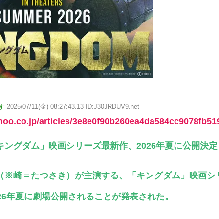
す
2025/07/11(金) 08:27:43.13 ID:J30JRDUV9.net
ahoo.co.jp/articles/3e8e0f90b260ea4da584cc9078fb51
キングダム」映画シリーズ最新作、2026年夏に公開決定
（※崎＝たつさき）が主演する、「キングダム」映画シ
026年夏に劇場公開されることが発表された。