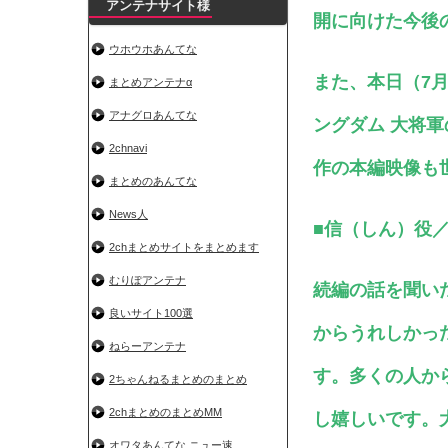
アンテナサイト様
開に向けた今後
ウホウホあんてな
また、本日（7月
まとめアンテナα
アナグロあんてな
ングダム 大将
2chnavi
作の本編映像も
まとめのあんてな
News人
■信（しん）役
2chまとめサイトをまとめます
むりぽアンテナ
続編の話を聞い
良いサイト100選
からうれしかっ
ねらーアンテナ
す。多くの人か
2ちゃんねるまとめのまとめ
2chまとめのまとめMM
し嬉しいです。
オワタあんてな ニュー速