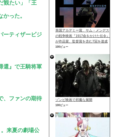
だ観たい」「王
なかった。
英国アカデミー賞、サム・メンデス
パーティザービジ
の戦争映画『1917命をかけた伝令』
が作品賞、監督賞を含む7冠を達成
100ビュー
帰還』で王騎将軍
で、ファンの期待
ゾンビ映画で邪魔な展開
100ビュー
』。来夏の劇場公