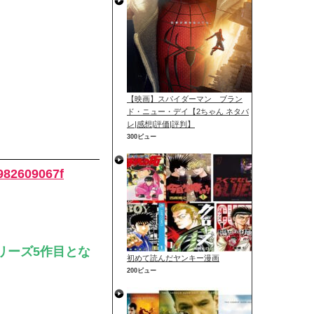
【映画】スパイダーマン ブラン
ド・ニュー・デイ【2ちゃん ネタバ
レ|感想|評価|評判】
300ビュー
982609067f
リーズ5作目とな
初めて読んだヤンキー漫画
200ビュー