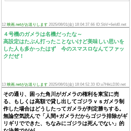
12:
映画.netがお送りします
2025/08/01(金) 18:04:37.66 ID:SbV+6eId0.net
４号機のガメラは名機だったな～
高設定はたぶん打ったことないけど美味しい思いを
した人も多かったはず 今のスマスロなんてファッ
クだぜ！
13:
映画.netがお送りします
2025/08/01(金) 18:04:52.33 ID:u7HikLD30.net
その通り、困った角川がガメラの権利を東宝に売
る、もしくは高額で貸し出してゴジラｖｓガメラ制
作した場合はどうしたってガメラが判定勝ちする。
無論空気読んで「人間+ガメラだからゴジラ排除がギ
リギリでできた、ちなみにゴジラは死んでない」的
な決着でだが。