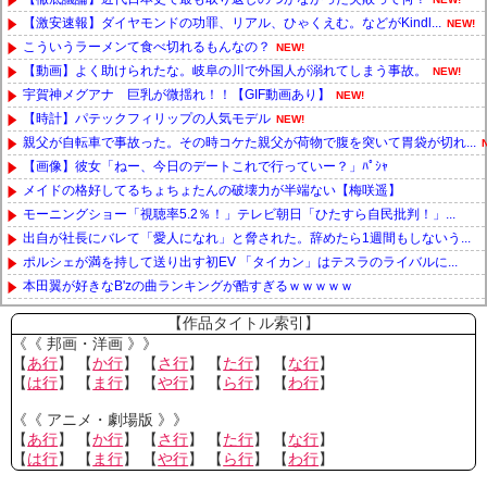
【激安速報】ダイヤモンドの功罪、リアル、ひゃくえむ。などがKindl...
NEW!
こういうラーメンて食べ切れるもんなの？
NEW!
【動画】よく助けられたな。岐阜の川で外国人が溺れてしまう事故。
NEW!
宇賀神メグアナ 巨乳が微揺れ！！【GIF動画あり】
NEW!
【時計】パテックフィリップの人気モデル
NEW!
親父が自転車で事故った。その時コケた親父が荷物で腹を突いて胃袋が切れ...
【画像】彼女「ねー、今日のデートこれで行っていー？」ﾊﾟｼｬ
メイドの格好してるちょちょたんの破壊力が半端ない【梅咲遥】
モーニングショー「視聴率5.2％！」テレビ朝日「ひたすら自民批判！」...
出自が社長にバレて「愛人になれ」と脅された。辞めたら1週間もしないう...
ポルシェが満を持して送り出す初EV 「タイカン」はテスラのライバルに...
本田翼が好きなB'zの曲ランキングが酷すぎるｗｗｗｗｗ
Powered by livedoor 相互RSS
【作品タイトル索引】
《《 邦画・洋画 》》
【
あ行
】 【
か行
】 【
さ行
】 【
た行
】 【
な行
】
【
は行
】 【
ま行
】 【
や行
】 【
ら行
】 【
わ行
】
《《 アニメ・劇場版 》》
【
あ行
】 【
か行
】 【
さ行
】 【
た行
】 【
な行
】
【
は行
】 【
ま行
】 【
や行
】 【
ら行
】 【
わ行
】