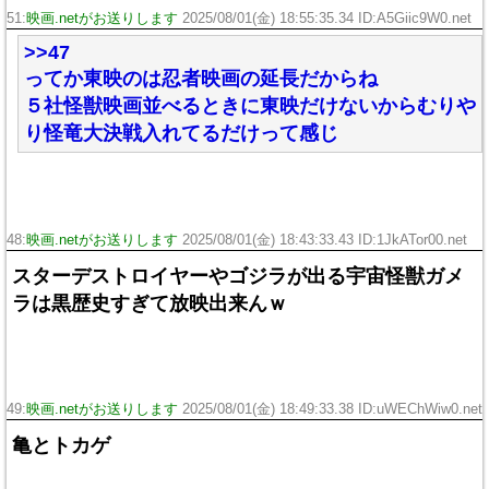
51:
映画.netがお送りします
2025/08/01(金) 18:55:35.34 ID:A5Giic9W0.net
>>47
ってか東映のは忍者映画の延長だからね
５社怪獣映画並べるときに東映だけないからむりや
り怪竜大決戦入れてるだけって感じ
48:
映画.netがお送りします
2025/08/01(金) 18:43:33.43 ID:1JkATor00.net
スターデストロイヤーやゴジラが出る宇宙怪獣ガメ
ラは黒歴史すぎて放映出来んｗ
49:
映画.netがお送りします
2025/08/01(金) 18:49:33.38 ID:uWEChWiw0.net
亀とトカゲ