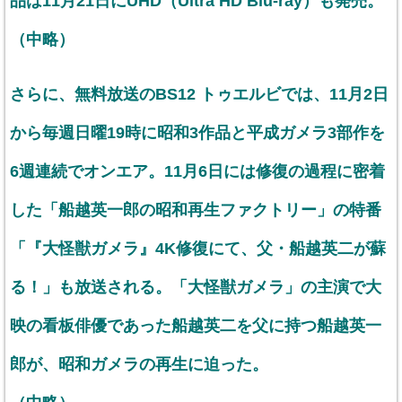
品は11月21日にUHD（Ultra HD Blu-ray）も発売。
（中略）
さらに、無料放送のBS12 トゥエルビでは、11月2日
から毎週日曜19時に昭和3作品と平成ガメラ3部作を
6週連続でオンエア。11月6日には修復の過程に密着
した「船越英一郎の昭和再生ファクトリー」の特番
「『大怪獣ガメラ』4K修復にて、父・船越英二が蘇
る！」も放送される。「大怪獣ガメラ」の主演で大
映の看板俳優であった船越英二を父に持つ船越英一
郎が、昭和ガメラの再生に迫った。