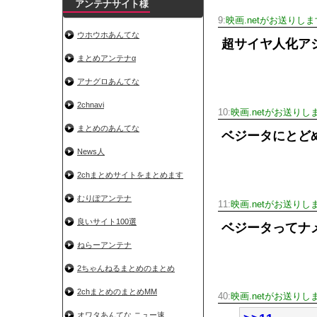
アンテナサイト様
9:
映画.netがお送りしま
ウホウホあんてな
超サイヤ人化ア
まとめアンテナα
アナグロあんてな
2chnavi
10:
映画.netがお送りし
まとめのあんてな
ベジータにとど
News人
2chまとめサイトをまとめます
むりぽアンテナ
11:
映画.netがお送りし
良いサイト100選
ベジータってナ
ねらーアンテナ
2ちゃんねるまとめのまとめ
2chまとめのまとめMM
40:
映画.netがお送りし
オワタあんてな ニュー速