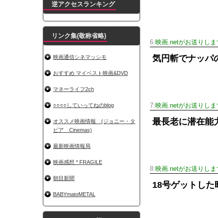
逆アクセスランキング
リンク集(敬称省略)
6:
映画.netがお送りしま
気円斬でナッパ
映画通信シネマッシモ
おすすめ マイベスト映画&DVD
マネーライフ2ch
○○○○していってねのblog
7:
映画.netがお送りしま
最長老に潜在能
オススメ映画情報 (ジョニー・タ
ピア Cinemas)
最新映画情報局
映画感想 * FRAGILE
8:
映画.netがお送りしま
朝目新聞
18号ゲットした
BABYmatoMETAL