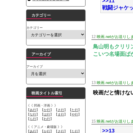
>>11
戦闘ジャケ
カテゴリー
カテゴリー
12:
映画.netがお送りし
鳥山明もクリリ
こいつ名場面ば
アーカイブ
アーカイブ
13:
映画.netがお送りし
映画だと情けな
映画タイトル索引
《《 邦画・洋画 》》
【
あ行
】 【
か行
】 【
さ行
】 【
た行
】
【
な行
】 【
は行
】 【
ま行
】 【
や行
】
【
ら行
】 【
わ行
】
15:
映画.netがお送りし
《《 アニメ・劇場版 》》
>>13
【
あ行
】 【
か行
】 【
さ行
】 【
た行
】