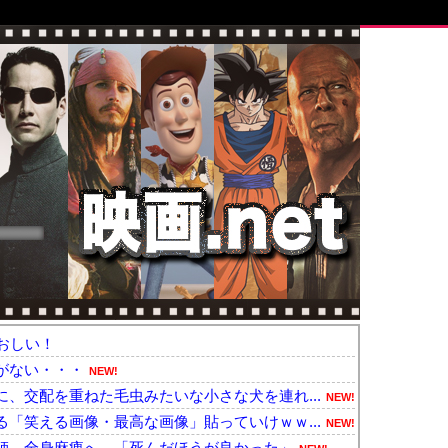
おしい！
がない・・・
NEW!
、交配を重ねた毛虫みたいな小さな犬を連れ...
NEW!
「笑える画像・最高な画像」貼っていけｗｗ...
NEW!
師、全身麻痺へ…「死んだほうが良かった」