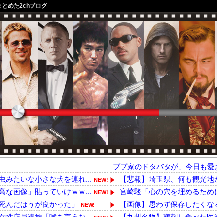
まとめた2chブログ
ブブ家のドタバタが、今日も愛
みたいな小さな犬を連れ...
【悲報】埼玉県、何も観光地
NEW!
な画像」貼っていけｗｗ...
宮崎駿「心の穴を埋めるために
NEW!
死んだほうが良かった」
【画像】思わず保存したくなる
NEW!
性店員遺族「嘘を言うな...
【九州名物】鶏刺し食べた医