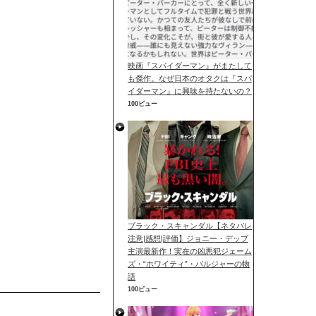
映画『スパイダーマン』がまたして
も傑作。なぜ日本のオタクは『スパ
イダーマン』に興味を持たないの？
100ビュー
ブラック・スキャンダル【ネタバレ
注意|感想|評価】ジョニー・デップ
主演最新作！実在の凶悪犯ジェーム
ズ・“ホワイティ”・バルジャーの物
語
100ビュー