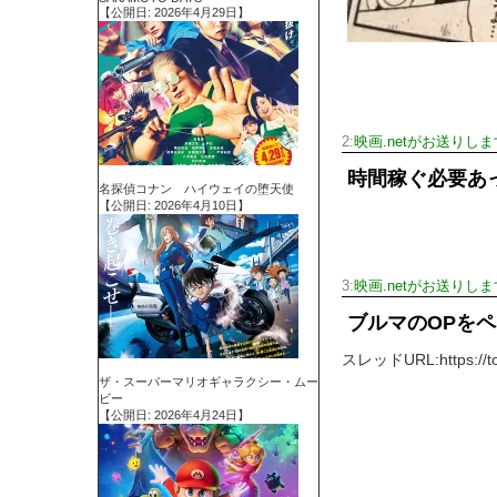
【公開日: 2026年4月29日】
2:
映画.netがお送りしま
時間稼ぐ必要あ
名探偵コナン ハイウェイの堕天使
【公開日: 2026年4月10日】
3:
映画.netがお送りしま
ブルマのOPを
スレッドURL:https://tomc
ザ・スーパーマリオギャラクシー・ムー
ビー
【公開日: 2026年4月24日】