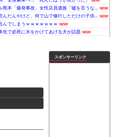
NEW!
熊本「爆発事故」女性店員遺族「嘘を言うな...
NEW!
んだんやけど、何で山で修行しただけの子供...
NEW!
込んでしまうｗｗｗｗｗｗｗ
NEW!
鼻先で必死に水をかけてあげる犬が話題
NEW!
爆ドローン接近→職員が蹴り落とす→偶然起...
NEW!
岐阜の川で外国人が溺れてしまう事故。
NEW!
うかいによるトマホーク巡航ミサイルの実射...
NEW!
スポンサーリンク
をきっかけに「ちいかわ」にどハマり「今で...
NEW!
1）が早朝から性行為してるｗｗｗｗとん...
NEW!
のゲリラ豪雨が直撃、水が溢れてどんどん浸...
NEW!
ルです！！！【乃木坂46】他
NEW!
んｗｗｗｗｗｗｗｗｗｗｗ
NEW!
番バスト大きい！」下着姿を公開、豊満な美...
ンがゴルフクラブをもって事務所を襲撃...
凌輝がW不倫‼共演した久保史緒里と中村麗...
ートこれで行っていー？」ﾊﾟｼｬ
って本当に美味しいと思うか？」