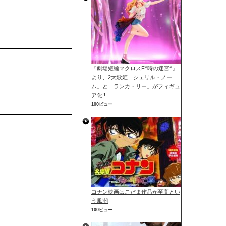
『劇場短編マクロスF^時の迷宮^』
より、2大歌姫「シェリル・ノー
ム」と「ランカ・リー」がフィギュ
ア化!!
100ビュー
コナン映画はこだま作品が至高とい
う風潮
100ビュー