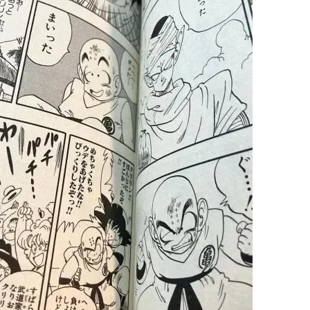
ひたすら自民批判！」...
メイドの格好してるちょちょ
めたら1週間もしないう...
ランJ民ワイ、新しいランニ
域へｗｗｗｗｗｗ
BABYMETAL「PMC Vol.
ぐちゃさせない方法教え...
モーニングショー「視聴率5.2
はテスラのライバルに...
出自が社長にバレて「愛人にな
ｗｗｗｗｗｗｗｗｗｗｗ...
【唖然】渋谷のホームレス対
ｗｗｗｗｗｗｗｗｗ
【速報】川島海荷、警視庁前
本田翼が好きなB'zの曲ラン
Powered by livedoor 相互RSS