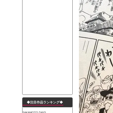
モーニングショー「視聴率5.2％！」テレビ朝日「
出自が社長にバレて「愛人になれ」と脅された。辞
【唖然】渋谷のホームレス対策、とんでもない領
子供部屋おじさんなんですがコード類の配線ぐちゃ
ポルシェが満を持して送り出す初EV 「タイカン」
【朗報】阪神のドラフト、ガチで大当たりだったｗ
下半身トレーニング、太ももに自信ニキきてくれ
Powered by livedoor 相互RSS
◆注目作品ランキング◆
SAKAMOTO DAYS