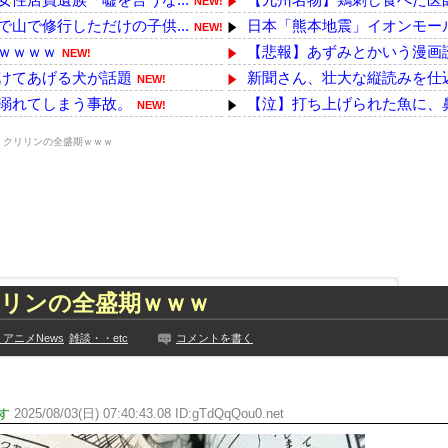
NEW!
山で修行しただけの子供...
日本「熊本地震」イオンモール
NEW!
ｗｗｗｗ
【悲報】あずみとかいう漫画読
NEW!
けてあげる犬が話題
新聞さん、壮大な縦読みを仕
NEW!
溺れてしまう事故。
【泣】打ち上げられた魚に、
NEW!
ーク巡航ミサイルの実射...
ドイツ空港のウクライナ機に自
NEW!
】クリリンの全盛期ｗｗｗ
かわ」にどハマり「今で...
【動画】よく助けられたな。
NEW!
為してるｗｗｗｗとん...
韓国人「海上自衛隊護衛艦ちょ
NEW!
つくwwwwwww
【ホロライブ】アキロゼ、映画
下着姿を公開、豊満な美...
【衝撃】父親（53）と母親（5
って事務所を襲撃...
路上駐車中のテスラ車を超弩級
た久保史緒里と中村麗...
8/8 本日の乃木活スケジュー
リンの全盛期ｗｗｗ
技に初挑戦‼
【画像】浴衣おつぱいたまら
見や総括を踏まえ、適...
【最新画像】鈴木奈々「今が一
アニメNews
雑談・・etc
コメントを書く
ちらｗｗｗｗｗｗ
【YG】BLACKPINKのファ
に!?超巨大マネ...
【乃木坂】水谷豊の息子、三山
ない【梅咲遥】
す
2025/08/03(日) 07:40:43.08 ID:gTdQqQou0.net
【画像】彼女「ねー、今日のデ
入れる
外国人「お前らビッグマック