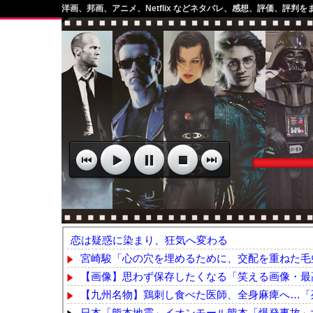
洋画、邦画、アニメ、Netflix などネタバレ、感想、評価、評判を
恋は疑惑に染まり、狂気へ変わる
宮崎駿「心の穴を埋めるために、交配を重ねた毛虫
【画像】思わず保存したくなる「笑える画像・最高
【九州名物】鶏刺し食べた医師、全身麻痺へ…「
日本「熊本地震」イオンモール熊本「爆発事故」女