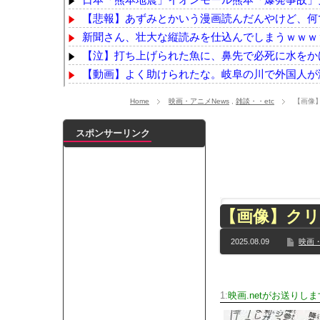
【悲報】あずみとかいう漫画読んだんやけど、何で
新聞さん、壮大な縦読みを仕込んでしまうｗｗｗ
【泣】打ち上げられた魚に、鼻先で必死に水をか
【動画】よく助けられたな。岐阜の川で外国人が
韓国人「海上自衛隊護衛艦ちょうかいによるトマホ
Home
映画・アニメNews
,
雑談・・etc
【画像
【ホロライブ】アキロゼ、映画をきっかけに「ちい
【衝撃】父親（53）と母親（51）が早朝から性行
スポンサーリンク
【画像】佐倉綾音(32)、自分のシコポイントに気が
【最新画像】鈴木奈々「今が一番バスト大きい！」
【YG】BLACKPINKのファンがゴルフクラブをも
【乃木坂】水谷豊の息子、三山凌輝がW不倫‼共演し
【画像】クリ
【TWICE】サナが佐藤健とダブル主演の映画で演
【速報】石破首相 大敗の責任「両院議員総会での意
2025.08.09
映画・
【画像】色盲にはグレーにしか見えない事実がこ
『鬼滅の刃 無限城編』3部作で興収2000億円も視野
メイドの格好してるちょちょたんの破壊力が半端
1:
映画.netがお送りしま
ランJ民ワイ、新しいランニングシューズを手に