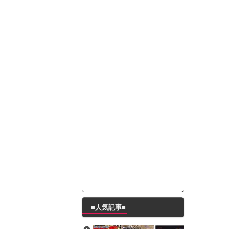
たんの破壊力が半端ない【梅咲遥】
ングシューズを手に入れる
29 新生ベビメタ表紙」
％！」テレビ朝日「ひたすら自民批判！」...
れ」と脅された。辞めたら1週間もしないう...
策、とんでもない領域へｗｗｗｗｗｗ
で接触事故
キングが酷すぎるｗｗｗｗｗ
■人気記事■