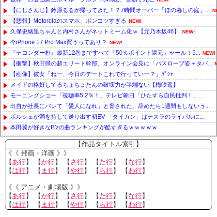
【にじさんじ】鈴原るるが帰ってきた！？7時間オーバー「ほの暮しの庭」...
N
【悲報】Motorolaのスマホ、ポンコツすぎる
NEW!
久保史緒里ちゃんと内村さんがネットミーム化ｗ【元乃木坂46】
NEW!
今iPhone 17 Pro Max買うってあり？
NEW!
『テコンダー朴』最新12巻まですべて「50％ポイント還元」セール！5...
NEW!
【衝撃】秋田県の超エリート幹部、オンライン会見に「バスローブ姿＋タバ...
【画像】彼女「ねー、今日のデートこれで行っていー？」ﾊﾟｼｬ
メイドの格好してるちょちょたんの破壊力が半端ない【梅咲遥】
モーニングショー「視聴率5.2％！」テレビ朝日「ひたすら自民批判！」...
出自が社長にバレて「愛人になれ」と脅された。辞めたら1週間もしないう...
ポルシェが満を持して送り出す初EV 「タイカン」はテスラのライバルに...
本田翼が好きなB'zの曲ランキングが酷すぎるｗｗｗｗｗ
Powered by livedoor 相互RSS
【作品タイトル索引】
《《 邦画・洋画 》》
【
あ行
】 【
か行
】 【
さ行
】 【
た行
】 【
な行
】
【
は行
】 【
ま行
】 【
や行
】 【
ら行
】 【
わ行
】
《《 アニメ・劇場版 》》
【
あ行
】 【
か行
】 【
さ行
】 【
た行
】 【
な行
】
【
は行
】 【
ま行
】 【
や行
】 【
ら行
】 【
わ行
】