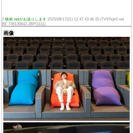
2:
映画.netがお送りします
2025/08/17(日) 12:47:43.46 ID:iTV97kjk0.net
BE:738130642-2BP(1111)
画像