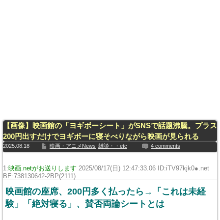
【画像】映画館の「ヨギボーシート」がSNSで話題沸騰。プラス
200円出すだけでヨギボーに寝そべりながら映画が見られる
2025.08.18
映画・アニメNews
雑談・・etc
4 comments
1:
映画.netがお送りします
2025/08/17(日) 12:47:33.06 ID:iTV97kjk0●.net
BE:738130642-2BP(2111)
映画館の座席、200円多く払ったら→「これは未経
験」「絶対寝る」、賛否両論シートとは