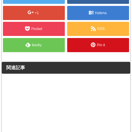
+1
Hatena
Pocket
RSS
feedly
Pin it
関連記事