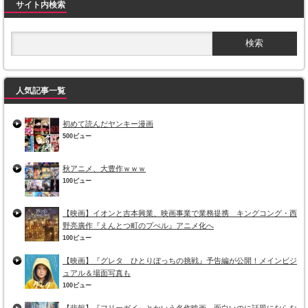
サイト内検索
人気記事一覧
初めて読んだヤンキー漫画
500ビュー
秋アニメ、大豊作ｗｗｗ
100ビュー
【映画】イオンと吉本興業、映画事業で業務提携 キングコング・西
野亮廣作『えんとつ町のプぺル』アニメ化へ
100ビュー
【映画】『グレタ ひとりぼっちの挑戦』予告編が公開！メインビジ
ュアル＆場面写真も
100ビュー
【悲報】『フリーガイ』とかいう名作映画、面白いのに話題にならな