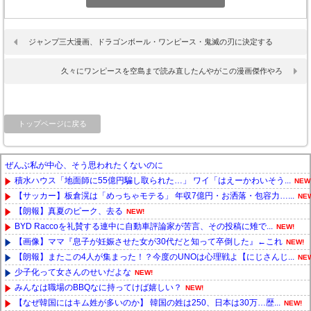
ジャンプ三大漫画、ドラゴンボール・ワンピース・鬼滅の刃に決定する
久々にワンピースを空島まで読み直したんやがこの漫画傑作やろ
トップページに戻る
ぜんぶ私が中心、そう思われたくないのに
積水ハウス「地面師に55億円騙し取られた…」 ワイ「はえーかわいそう...
NEW
【サッカー】板倉滉は「めっちゃモテる」 年収7億円・お洒落・包容力…...
NE
【朗報】真夏のピーク、去る
NEW!
BYD Raccoを礼賛する連中に自動車評論家が苦言、その投稿に雉で...
NEW!
【画像】ママ『息子が妊娠させた女が30代だと知って卒倒した』←これ
NEW!
【朗報】またこの4人が集まった！？今度のUNOは心理戦よ【にじさんじ...
NE
少子化って女さんのせいだよな
NEW!
みんなは職場のBBQなに持ってけば嬉しい？
NEW!
【なぜ韓国にはキム姓が多いのか】 韓国の姓は250、日本は30万…歴...
NEW!