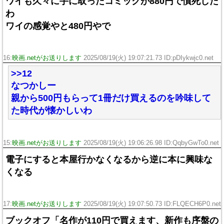
ワイも久々に手に取ったコミックが880円で憤死した
わ
ワイの感覚やと480円やで
16:
映画.netがお送りします
2025/08/19(火) 19:07:21.73 ID:pDIykwjc0.net
>>12
なつかしー
親から500円もらって1冊だけ買えるのを吟味して
た時代が懐かしいわ
15:
映画.netがお送りします
2025/08/19(火) 19:06:26.98 ID:QqbyGwTo0.net
電子にすると本屋行かなくなるから逆に本に興味な
くなる
17:
映画.netがお送りします
2025/08/19(火) 19:07:50.73 ID:FLQECH6P0.net
ブックオフ「名作が110円で買えます、新作も序盤の