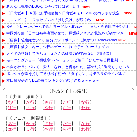
みんなは職場のBBQなに持ってけば嬉しい？
NEW!
【日向坂46】今回はお手頃価格？日向坂46とBEAMSのコラボが決定...
NEW!
【コンビニ】こりゃセブンの「独り負け」が続くわ…
NEW!
X民「クレーンゲームで飲むヨーグルト取れた！ちゃんと冷蔵庫で冷やされ...
N
中国外交部「日本は被害者面やめて、原爆落とされた状況を反省すべき」
NEW!
【画像】佐倉綾音(32)、自分のシコポイントに気がつくwwwwwww
NEW!
【画像】彼女「ねー、今日のデートこれで行っていー？」ﾊﾟｼｬ
メイドの格好してるちょちょたんの破壊力が半端ない【梅咲遥】
モーニングショー「視聴率5.2％！」テレビ朝日「ひたすら自民批判！」...
出自が社長にバレて「愛人になれ」と脅された。辞めたら1週間もしないう...
ポルシェが満を持して送り出す初EV 「タイカン」はテスラのライバルに...
本田翼が好きなB'zの曲ランキングが酷すぎるｗｗｗｗｗ
Powered by livedoor 相互RSS
【作品タイトル索引】
《《 邦画・洋画 》》
【
あ行
】 【
か行
】 【
さ行
】 【
た行
】 【
な行
】
【
は行
】 【
ま行
】 【
や行
】 【
ら行
】 【
わ行
】
《《 アニメ・劇場版 》》
【
あ行
】 【
か行
】 【
さ行
】 【
た行
】 【
な行
】
【
は行
】 【
ま行
】 【
や行
】 【
ら行
】 【
わ行
】