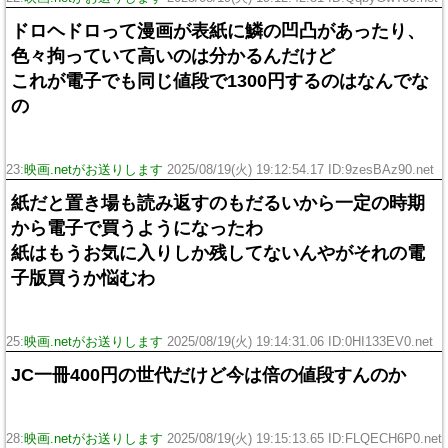
ドロヘドロって漫画が表紙に鱗の凹凸があったり、
色々拘っていて高いのは分かるんだけど
これが電子でも同じ値段で1300円するのはなんでな
の
23:
映画.netがお送りします
2025/08/19(火) 19:12:54.17 ID:9zesBAz90.net
紙だと置き場も読み返すのもだるいから一定の時期
から電子で買うようになったわ
紙はもうお気に入りしか残してないんやがそれの電
子版買うか悩むわ
25:
映画.netがお送りします
2025/08/19(火) 19:14:31.06 ID:0HI133EV0.net
JC一冊400円の世代だけど今は倍の値段すんのか
28:
映画.netがお送りします
2025/08/19(火) 19:15:13.65 ID:FLQECH6P0.net