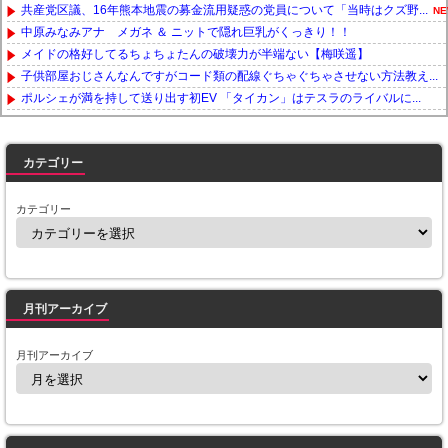
共産党区議、16年熊本地震の募金流用疑惑の党員について「当時はクズ野...
NE
中原みなみアナ メガネ ＆ ニットで隠れ巨乳がくっきり！！
メイドの格好してるちょちょたんの破壊力が半端ない【梅咲遥】
子供部屋おじさんなんですがコード類の配線ぐちゃぐちゃさせない方法教え...
ポルシェが満を持して送り出す初EV 「タイカン」はテスラのライバルに...
Powered by livedoor 相互RSS
カテゴリー
カテゴリー
月刊アーカイブ
月刊アーカイブ