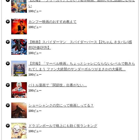
い
100ビュー
カンフー映画のおすすめ教えて
100ビュー
【映画】スパイダーマン スパイダーバース【2ちゃん ネタバレ|感
想|評価|評判】
100ビュー
【悲報】「マーベル映画」ちょっとシャレにならないレベルで飽きら
れてしまう ファン大絶賛のサンダーボルツがまさかの大爆死…
100ビュー
バトル漫画で「関節技」出番がない…
100ビュー
ショーシャンクの空にって映画しってる？
100ビュー
ドラゴンボールで格上にも効く技ランキング
100ビュー