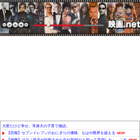
大変だけど幸せ。等身大の子育て物語。
【悲報】セブンイレブンのおにぎりの価格、もはや限界を超える
NEW!
【画像】ママ『息子が妊娠させた女が30代だと知って卒倒した』←これ
NEW!