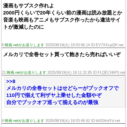
漫画もサブスク作れよ
2000円くらいで20年くらい前の漫画は読み放題とか
音楽も映画もアニメもサブスク作ったから違法サイ
トが激減したのに
8:
映画.netがお送りします
2025/08/19(火) 19:03:06.14 ID:EV7XXcpQH.net
メルカリで全巻セット買って飽きたら売ればいいぞ
21:
映画.netがお送りします
2025/08/19(火) 19:11:32.85 ID:FLQECH6P0.net
>>8
メルカリの全巻セットはせどらーがブックオフで
110円で揃えて利ザヤ上乗せした金額やぞ
自分でブックオフ巡って揃えるのが最強
9:
映画.netがお送りします
2025/08/19(火) 19:03:46.62 ID:tbXDAolYd.net