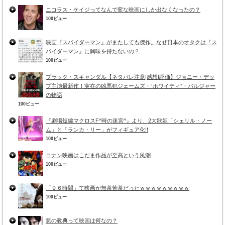
ニコラス・ケイジってなんで変な映画にしか出なくなったの？
100ビュー
映画『スパイダーマン』がまたしても傑作。なぜ日本のオタクは『ス
パイダーマン』に興味を持たないの？
100ビュー
ブラック・スキャンダル【ネタバレ注意|感想|評価】ジョニー・デッ
プ主演最新作！実在の凶悪犯ジェームズ・“ホワイティ”・バルジャー
の物語
100ビュー
『劇場短編マクロスF^時の迷宮^』より、2大歌姫「シェリル・ノー
ム」と「ランカ・リー」がフィギュア化!!
100ビュー
コナン映画はこだま作品が至高という風潮
100ビュー
「９６時間」て映画が無茶苦茶だったｗｗｗｗｗｗｗｗｗ
100ビュー
悪の教典って映画は何なの？