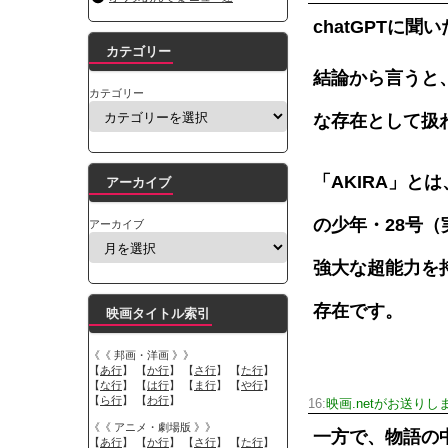
chatGPTに聞
カテゴリー
結論から言うと、
カテゴリー
な存在として扱
「AKIRA」
アーカイブ
の少年・28号
アーカイブ
強大な超能力を
存在です。
映画タイトル索引
《《 邦画・洋画 》》
【
あ行
】 【
か行
】 【
さ行
】 【
た行
】
【
な行
】 【
は行
】 【
ま行
】 【
や行
】
【
ら行
】 【
わ行
】
16:
映画.netがお送りし
《《 アニメ・劇場版 》》
一方で、物語の
【
あ行
】 【
か行
】 【
さ行
】 【
た行
】