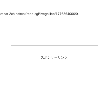
at.2ch.sc/test/read.cgi/livegalileo/1776864006/0-
スポンサーリンク