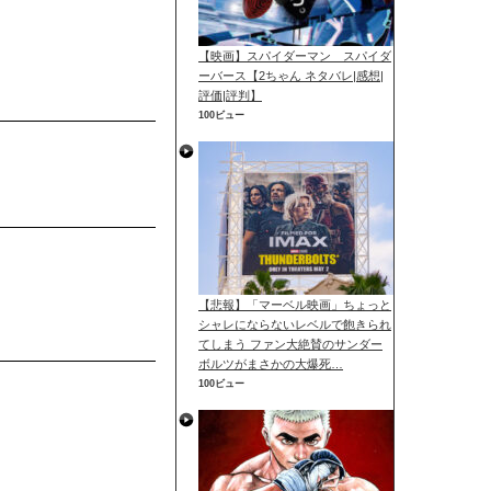
【映画】スパイダーマン スパイダ
ーバース【2ちゃん ネタバレ|感想|
評価|評判】
100ビュー
【悲報】「マーベル映画」ちょっと
シャレにならないレベルで飽きられ
てしまう ファン大絶賛のサンダー
ボルツがまさかの大爆死…
100ビュー