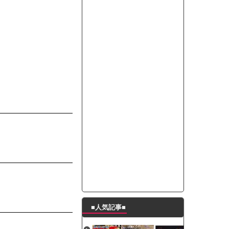
って本当に美味しいと思うか？」
たんの破壊力が半端ない【梅咲遥】
ングシューズを手に入れる
29 新生ベビメタ表紙」
％！」テレビ朝日「ひたすら自民批判！」...
れ」と脅された。辞めたら1週間もしないう...
策、とんでもない領域へｗｗｗｗｗｗ
で接触事故
キングが酷すぎるｗｗｗｗｗ
■人気記事■