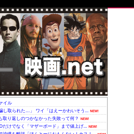
ァイル
し取られた…」 ワイ「はえーかわいそう...
NEW!
も取り返しのつかなかった失敗って何？
NEW!
Dだけでなく「マザーボード」まで値上げ...
NEW!
沖縄を酷評「ほんとーにおもんない！カス！...