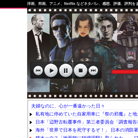
洋画、邦画、アニメ、Netflix などネタバレ、感想、評価、評判を
夫婦なのに、心が一番遠かった日々
私有地に停めていた自家用車に『祭の邪魔』と地元
日本「辺野古転覆事件」第三者委員会「調査報告書
海外「世界で日本を死守するぞ！」 日本の消防署を
積水ハウス「地面師に55億円騙し取られた…」 ワ