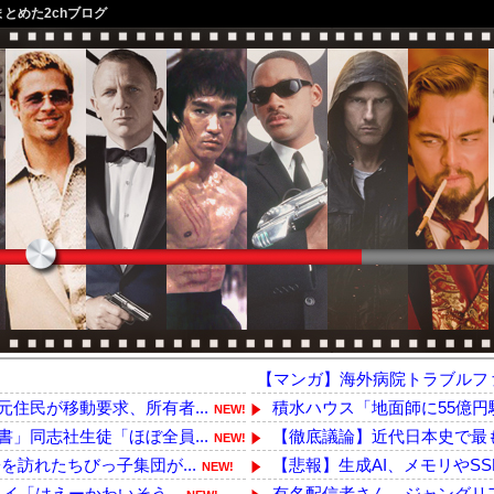
まとめた2chブログ
【マンガ】海外病院トラブルフ
住民が移動要求、所有者...
積水ハウス「地面師に55億円騙
NEW!
」同志社生徒「ほぼ全員...
【徹底議論】近代日本史で最
NEW!
訪れたちびっ子集団が...
【悲報】生成AI、メモリやSS
NEW!
イ「はえーかわいそう...
有名配信者さん、ジャングリア