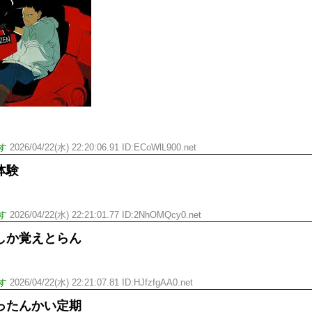
ひたすら自民批判！」...
外国人「お前らビッグマック
めたら1週間もしないう...
メイドの格好してるちょちょ
域へｗｗｗｗｗｗ
ランJ民ワイ、新しいランニ
ぐちゃさせない方法教え...
BABYMETAL「PMC Vol.
はテスラのライバルに...
モーニングショー「視聴率5.2
ｗｗｗｗｗｗｗｗｗｗｗ...
出自が社長にバレて「愛人にな
ｗｗｗｗｗｗｗｗｗ
【唖然】渋谷のホームレス対
【速報】川島海荷、警視庁前
す
2026/04/22(水) 22:20:06.91 ID:ECoWlL900.net
本田翼が好きなB'zの曲ラン
体験
Powered by livedoor 相互RSS
す
2026/04/22(水) 22:21:01.77 ID:2NhOMQcy0.net
しか覚えとらん
す
2026/04/22(水) 22:21:07.81 ID:HJfzfgAA0.net
ったんかい定期