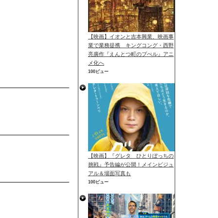
【映画】イオンと吉本興業、映画事
業で業務提携 キングコング・西野
亮廣作『えんとつ町のプぺル』アニ
メ化へ
100ビュー
【映画】『グレタ ひとりぼっちの
挑戦』予告編が公開！メインビジュ
アル＆場面写真も
100ビュー