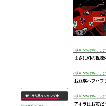
モーニングショー「視聴率5.2％！」テレビ朝日「
出自が社長にバレて「愛人になれ」と脅された。辞
【唖然】渋谷のホームレス対策、とんでもない領
子供部屋おじさんなんですがコード類の配線ぐちゃ
ポルシェが満を持して送り出す初EV 「タイカン」
【朗報】阪神のドラフト、ガチで大当たりだったｗ
下半身トレーニング、太ももに自信ニキきてくれ
Powered by livedoor 相互RSS
1:
映画.netがお送りしま
まさに幻の視聴
2:
映画.netがお送りしま
お豆腐ハフハフ
◆注目作品ランキング◆
3:
映画.netがお送りしま
アキラはお前だ
SAKAMOTO DAYS