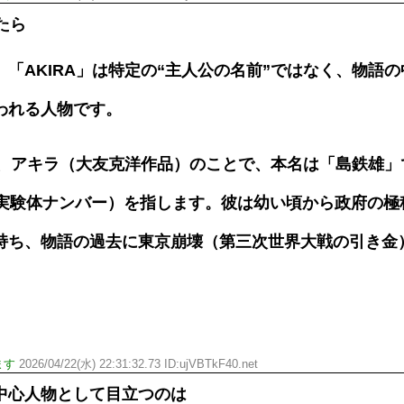
いたら
「AKIRA」は特定の“主人公の名前”ではなく、物語
われる人物です。
とは、アキラ（大友克洋作品）のことで、本名は「島鉄雄
（実験体ナンバー）を指します。彼は幼い頃から政府の極
持ち、物語の過去に東京崩壊（第三次世界大戦の引き金
ます
2026/04/22(水) 22:31:32.73 ID:ujVBTkF40.net
中心人物として目立つのは