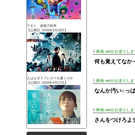
アギト 超能力戦争
【公開日: 2026年4月29日】
4:
映画.netがお送りしま
何も覚えてなか
人はなぜラブレターを書くのか
5:
映画.netがお送りしま
【公開日: 2026年4月17日】
なんか汚い○っ
6:
映画.netがお送りしま
さんをつけろよ