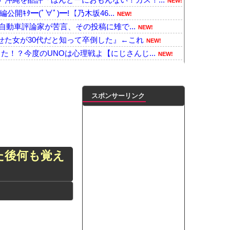
NEW!
開ｷﾀ━(ﾟ∀ﾟ)━!【乃木坂46...
NEW!
に自動車評論家が苦言、その投稿に雉で...
NEW!
せた女が30代だと知って卒倒した』←これ
NEW!
た！？今度のUNOは心理戦よ【にじさんじ...
NEW!
な
NEW!
てけば嬉しい？
NEW!
】 韓国の姓は250、日本は30万…歴...
NEW!
スポンサーリンク
事件で逮捕された男、韓国籍だった模様…自...
NEW!
移」を促すと判明
NEW!
募金流用疑惑の党員について「当時はクズ野...
NEW!
ナーチラ見え！！【GIF動画あり】
NEW!
た後何も覚え
交したバイト男（56）が怖すぎる 千葉...
NEW!
爆発原因が判明！！！！
NEW!
のシコポイントに気がつくwwwwwww
NEW!
凌輝がW不倫‼共演した久保史緒里と中村麗...
ダブル主演の映画で演技に初挑戦‼
ートこれで行っていー？」ﾊﾟｼｬ