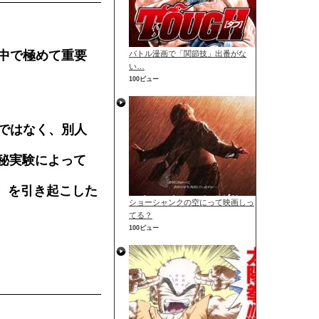
の中で極めて重要
バトル漫画で「関節技」出番がな
い…
100ビュー
」ではなく、別人
秘実験によって
）を引き起こした
ショーシャンクの空にって映画しっ
てる？
100ビュー