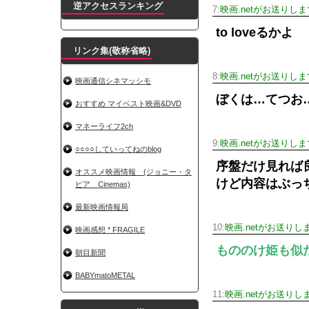
逆アクセスランキング
7:
映画.netがお送りしま
to loveるかよ
リンク集(敬称省略)
8:
映画.netがお送りしま
映画通信シネマッシモ
ぼくは…てつお
おすすめ マイベスト映画&DVD
マネーライフ2ch
9:
映画.netがお送りしま
○○○○していってねのblog
序盤だけ見れば
オススメ映画情報 (ジョニー・タ
けど内容はぶっ
ピア Cinemas)
最新映画情報局
10:
映画.netがお送りし
映画感想 * FRAGILE
もののけ姫も似
朝目新聞
BABYmatoMETAL
11:
映画.netがお送りし