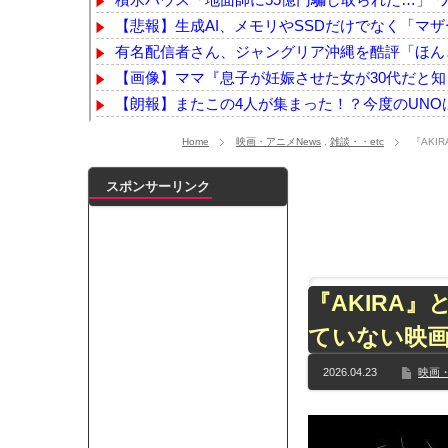
【悲報】生成AI、メモリやSSDだけでなく「マザー
有名配信者さん、ジャングリア沖縄を酷評「ほんと
【画像】ママ『息子が妊娠させた女が30代だと
【朗報】またこの4人が集まった！？今度のUNOは
みんなは職場のBBQなに持ってけば嬉しい？
NEW
Home
映画・アニメNews
,
雑談・・etc
『AK
今年3月のベントレーひき逃げ事件で逮捕された男
【悲報】「果糖」が「がん転移」を促すと判明
N
スポンサーリンク
【悲報】隣家の室外機、限界突破ｗｗｗｗｗ（画
【画像】佐倉綾音(32)、自分のシコポイントに気が
【乃木坂】水谷豊の息子、三山凌輝がW不倫‼共演し
【TWICE】サナが佐藤健とダブル主演の映画で演
『AKIRA
【乃木坂】TIFで披露したストライキダンスが大バ
ていない映画
【速報】石破首相 大敗の責任「両院議員総会での意
【画像】色盲にはグレーにしか見えない事実がこ
2026.04.23
映画・
『鬼滅の刃 無限城編』3部作で興収2000億円も視野
メイドの格好してるちょちょたんの破壊力が半端
ランJ民ワイ、新しいランニングシューズを手に