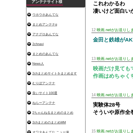
アンテナサイト様
これわかるわ
凄いけど面白い
ウホウホあんてな
まとめアンテナα
12:
映画.netがお送りし
アナグロあんてな
金田と鉄雄がAK
2chnavi
まとめのあんてな
13:
映画.netがお送りし
News人
映画だけ見ても
2chまとめサイトをまとめます
作画はめちゃく
むりぽアンテナ
良いサイト100選
14:
映画.netがお送りし
ねらーアンテナ
実験体28号
そういや原作全
2ちゃんねるまとめのまとめ
2chまとめのまとめMM
15:
映画.netがお送りし
オワタあんてな ニュー速