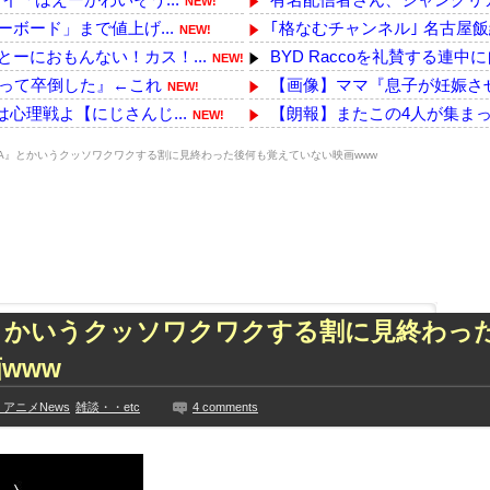
NEW!
ボード」まで値上げ...
｢格なむチャンネル｣ 名古屋飯編公
NEW!
ーにおもんない！カス！...
BYD Raccoを礼賛する連中
NEW!
知って卒倒した』←これ
【画像】ママ『息子が妊娠さ
NEW!
心理戦よ【にじさんじ...
【朗報】またこの4人が集まっ
NEW!
少子化って女さんのせいだよ
!
IRA』とかいうクッソワクワクする割に見終わった後何も覚えていない映画www
、韓国籍だった模様…自...
みんなは職場のBBQなに持っ
NEW!
【なぜ韓国にはキム姓が多いのか
EW!
像あり）
今年3月のベントレーひき逃げ
NEW!
つくwwwwwww
【悲報】「果糖」が「がん転
NEW!
た久保史緒里と中村麗...
共産党区議、16年熊本地震の
技に初挑戦‼
鈴木奈穂子アナ 袖口からイン
』とかいうクッソワクワクする割に見終わっ
ズリ‼
【悲報】面識ないJCに不同意性
www
見や総括を踏まえ、適...
【速報】イオンモール熊本の
ちらｗｗｗｗｗｗ
【画像】佐倉綾音(32)、自分
アニメNews
雑談・・etc
4 comments
に!?超巨大マネ...
【乃木坂】水谷豊の息子、三山
ない【梅咲遥】
【TWICE】サナが佐藤健と
入れる
【画像】彼女「ねー、今日のデ