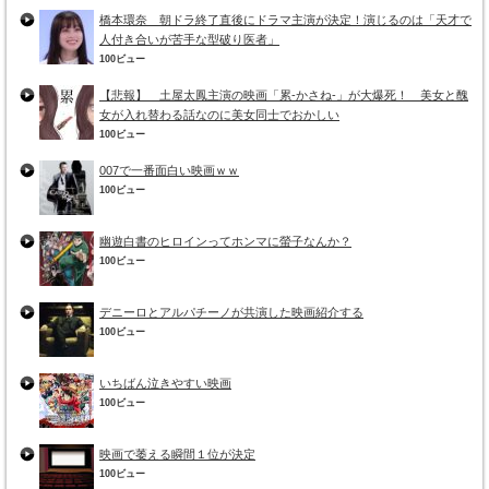
橋本環奈 朝ドラ終了直後にドラマ主演が決定！演じるのは「天才で
人付き合いが苦手な型破り医者」
100ビュー
【悲報】 土屋太鳳主演の映画「累-かさね-」が大爆死！ 美女と醜
女が入れ替わる話なのに美女同士でおかしい
100ビュー
007で一番面白い映画ｗｗ
100ビュー
幽遊白書のヒロインってホンマに螢子なんか？
100ビュー
デニーロとアルパチーノが共演した映画紹介する
100ビュー
いちばん泣きやすい映画
100ビュー
映画で萎える瞬間１位が決定
100ビュー