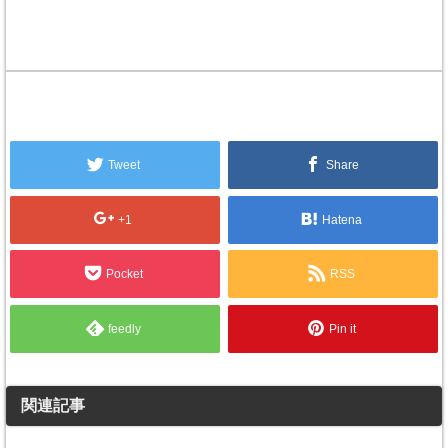
Tweet
Share
+1
Hatena
Pocket
RSS
feedly
Pin it
関連記事