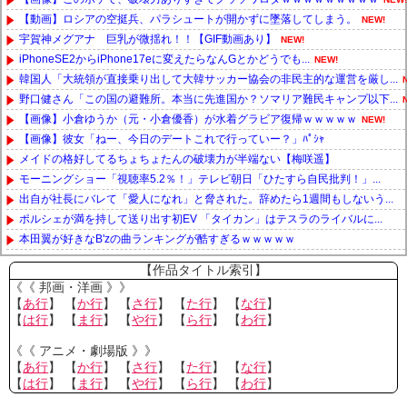
【動画】ロシアの空挺兵、パラシュートが開かずに墜落してしまう。
NEW!
宇賀神メグアナ 巨乳が微揺れ！！【GIF動画あり】
NEW!
iPhoneSE2からiPhone17eに変えたらなんGとかどうでも...
NEW!
韓国人「大統領が直接乗り出して大韓サッカー協会の非民主的な運営を厳し...
野口健さん「この国の避難所。本当に先進国か？ソマリア難民キャンプ以下...
【画像】小倉ゆうか（元・小倉優香）が水着グラビア復帰ｗｗｗｗｗ
NEW!
【画像】彼女「ねー、今日のデートこれで行っていー？」ﾊﾟｼｬ
メイドの格好してるちょちょたんの破壊力が半端ない【梅咲遥】
モーニングショー「視聴率5.2％！」テレビ朝日「ひたすら自民批判！」...
出自が社長にバレて「愛人になれ」と脅された。辞めたら1週間もしないう...
ポルシェが満を持して送り出す初EV 「タイカン」はテスラのライバルに...
本田翼が好きなB'zの曲ランキングが酷すぎるｗｗｗｗｗ
Powered by livedoor 相互RSS
【作品タイトル索引】
《《 邦画・洋画 》》
【
あ行
】 【
か行
】 【
さ行
】 【
た行
】 【
な行
】
【
は行
】 【
ま行
】 【
や行
】 【
ら行
】 【
わ行
】
《《 アニメ・劇場版 》》
【
あ行
】 【
か行
】 【
さ行
】 【
た行
】 【
な行
】
【
は行
】 【
ま行
】 【
や行
】 【
ら行
】 【
わ行
】