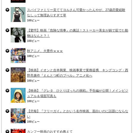
スパイファミリー見ててヨルさん可愛かったんやが、27歳恋愛経験
なしって無理ありすぎて草
100ビュー
【驚愕】映画『危険な情事』の裏話！ストーカー美女が鍋で茹でた動
物はなんと？！
100ビュー
秋アニメ、大豊作ｗｗｗ
100ビュー
【映画】イオンと吉本興業、映画事業で業務提携 キングコング・西
野亮廣作『えんとつ町のプぺル』アニメ化へ
100ビュー
【映画】『グレタ ひとりぼっちの挑戦』予告編が公開！メインビジ
ュアル＆場面写真も
100ビュー
【悲報】『フリーガイ』とかいう名作映画、面白いのに話題にならな
い
100ビュー
カンフー映画のおすすめ教えて