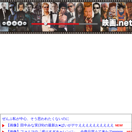
ぜんぶ私が中心、そう思われたくないのに
【画像】田中みな実(39)の最新お●ぱいがデケええええええええええ
NEW!
【画像】ファミマの「盛りすぎチャレンジ」、全商品買うて来たでwwww...
NE