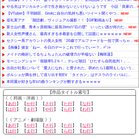
やる夫はマジカルチンポで生き抜かないといけないようです 小話「良家の...
【VTuber】千羽師匠、Grokに自分の気持ち悪いツイート聞くやつ...
NEW!
堤礼実アナ 「朗読劇」ヴィジュアル撮影！！【GIF動画あり】
NEW!
富士山の麓、青木ヶ原樹海に延長2kmの“石の壁” いったい誰が何のた...
NEW!
新人女性声優さん、最高すぎる水着姿を公開して話題にｗｗｗｗｗｗ
NEW!
セクシー系アカウントの美人女性「20歳でアルファードを一括で買っちゃ...
NE
【画像】彼女「ねー、今日のデートこれで行っていー？」ﾊﾟｼｬ
メイドの格好してるちょちょたんの破壊力が半端ない【梅咲遥】
モーニングショー「視聴率5.2％！」テレビ朝日「ひたすら自民批判！」...
出自が社長にバレて「愛人になれ」と脅された。辞めたら1週間もしないう...
ポルシェが満を持して送り出す初EV 「タイカン」はテスラのライバルに...
本田翼が好きなB'zの曲ランキングが酷すぎるｗｗｗｗｗ
Powered by livedoor 相互RSS
【作品タイトル索引】
《《 邦画・洋画 》》
【
あ行
】 【
か行
】 【
さ行
】 【
た行
】 【
な行
】
【
は行
】 【
ま行
】 【
や行
】 【
ら行
】 【
わ行
】
《《 アニメ・劇場版 》》
【
あ行
】 【
か行
】 【
さ行
】 【
た行
】 【
な行
】
【
は行
】 【
ま行
】 【
や行
】 【
ら行
】 【
わ行
】