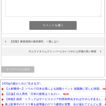
【悲報】麻雀漫画の最高傑作、一致しない
サムライタイムスリッパーとかいうやたら評価の高い映画
トップページに戻る
1420gの娘がくれた“生きる力”。
【人材獲得へ】ソウルで日本企業による就職イベント 就職難に苦しむ韓国...
NE
【正論】白人男性「日本の接客はうるさい」
NEW!
【有能】政府「トラックはサービスエリア利用有料化すればサボらず走るし...
路上駐車中のテスラ車を超弩級のゲリラ豪雨が直撃、水が溢れてどんどん浸...