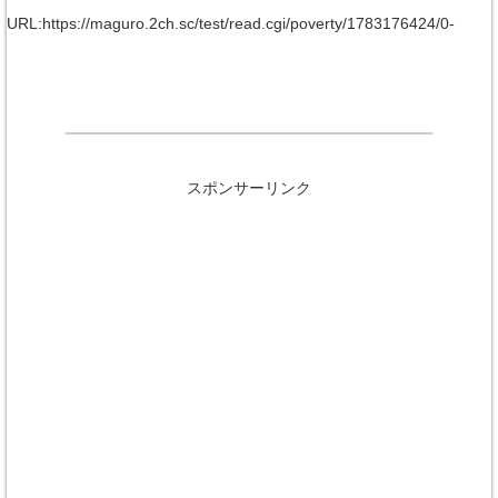
URL:https://maguro.2ch.sc/test/read.cgi/poverty/1783176424/0-
スポンサーリンク