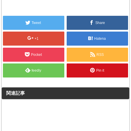
Tweet
Share
+1
Hatena
Pocket
RSS
feedly
Pin it
関連記事