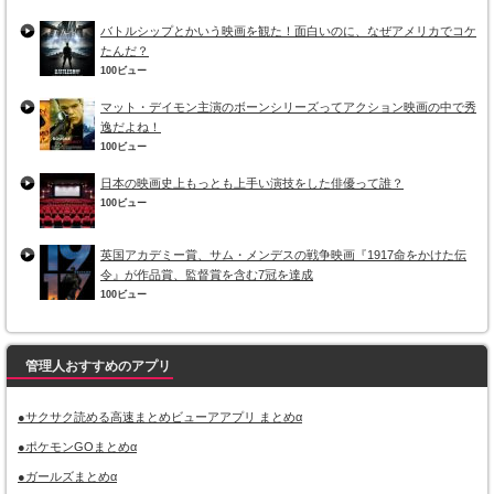
バトルシップとかいう映画を観た！面白いのに、なぜアメリカでコケ
たんだ？
100ビュー
マット・デイモン主演のボーンシリーズってアクション映画の中で秀
逸だよね！
100ビュー
日本の映画史上もっとも上手い演技をした俳優って誰？
100ビュー
英国アカデミー賞、サム・メンデスの戦争映画『1917命をかけた伝
令』が作品賞、監督賞を含む7冠を達成
100ビュー
管理人おすすめのアプリ
●サクサク読める高速まとめビューアアプリ まとめα
●ポケモンGOまとめα
●ガールズまとめα