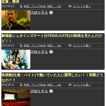
皿賞」獲得
2013.06.22
映画・アニメNews
雑談・・etc
コメントを書く
詳細を見る
劇場版シュタインズゲート(STEINS;GATE)の映画を見たんだけ
ど！！
2013.06.21
映画・アニメNews
雑談・・etc
コメントを書く
詳細を見る
映画館(社員・バイト)で働いていた人に質問したい！！実際どう
なの？？
2013.06.21
映画・アニメNews
雑談・・etc
コメントを書く
詳細を見る