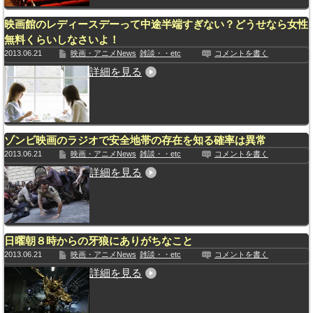
映画館のレディースデーって中途半端すぎない？どうせなら女性
無料くらいしなさいよ！
2013.06.21
映画・アニメNews
雑談・・etc
コメントを書く
詳細を見る
ゾンビ映画のラジオで安全地帯の存在を知る確率は異常
2013.06.21
映画・アニメNews
雑談・・etc
コメントを書く
詳細を見る
日曜朝８時からの牙狼にありがちなこと
2013.06.21
映画・アニメNews
雑談・・etc
コメントを書く
詳細を見る