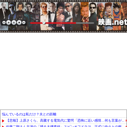
悩んでいるのは私だけ？夫との距離
【悲報】上原さくら、高騰する電気代に驚愕「恐怖に近い感情…何も言葉が...
佐藤二朗さん主演の「踊る大捜査線」スピンオフドラマ、正式に中止との報...