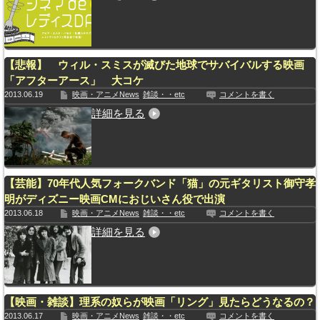
【悲報】 ウィル・スミスが滅びた地球でサバイバルする映画
「アフターアース」 大コケ
2013.06.19
映画・アニメNews
雑談・・etc
コメントを書く
詳細を見る
【芸能】70年代人気フォークバンド「猫」の元ギタリスト御守孝
明がディズニー映画CMにおじいさん役で出演
2013.06.18
映画・アニメNews
雑談・・etc
コメントを書く
詳細を見る
【映画・雑談】理系の奴らが映画「リング」見たらどうなるの？
2013.06.17
映画・アニメNews
雑談・・etc
コメントを書く