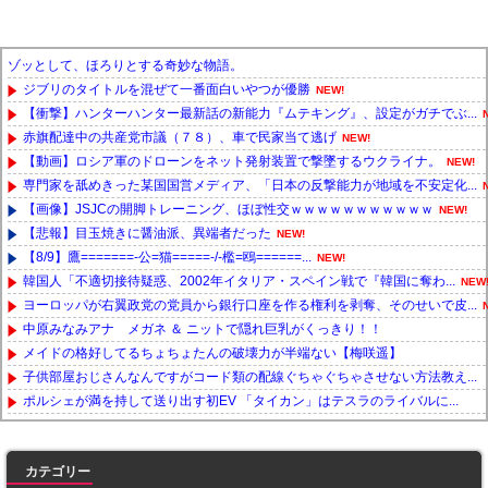
ゾッとして、ほろりとする奇妙な物語。
ジブリのタイトルを混ぜて一番面白いやつが優勝
NEW!
【衝撃】ハンターハンター最新話の新能力『ムテキング』、設定がガチでぶ...
赤旗配達中の共産党市議（７８）、車で民家当て逃げ
NEW!
【動画】ロシア軍のドローンをネット発射装置で撃墜するウクライナ。
NEW!
専門家を舐めきった某国国営メディア、「日本の反撃能力が地域を不安定化...
【画像】JSJCの開脚トレーニング、ほぼ性交ｗｗｗｗｗｗｗｗｗｗｗ
NEW!
【悲報】目玉焼きに醤油派、異端者だった
NEW!
【8/9】鷹=======-公=猫=====-/-檻=鴎======...
NEW!
韓国人「不適切接待疑惑、2002年イタリア・スペイン戦で『韓国に奪わ...
NEW
ヨーロッパが右翼政党の党員から銀行口座を作る権利を剥奪、そのせいで皮...
中原みなみアナ メガネ ＆ ニットで隠れ巨乳がくっきり！！
メイドの格好してるちょちょたんの破壊力が半端ない【梅咲遥】
子供部屋おじさんなんですがコード類の配線ぐちゃぐちゃさせない方法教え...
ポルシェが満を持して送り出す初EV 「タイカン」はテスラのライバルに...
Powered by livedoor 相互RSS
カテゴリー