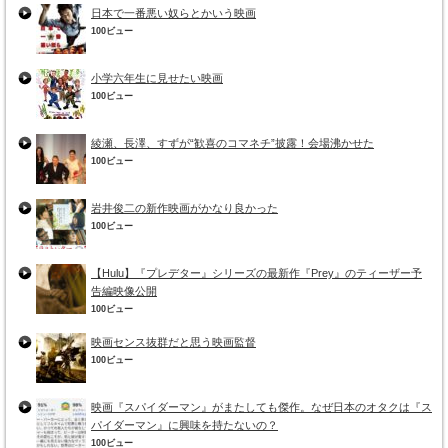
日本で一番悪い奴らとかいう映画
100ビュー
小学六年生に見せたい映画
100ビュー
綾瀬、長澤、すずが“歓喜のコマネチ”披露！会場沸かせた
100ビュー
岩井俊二の新作映画がかなり良かった
100ビュー
【Hulu】『プレデター』シリーズの最新作『Prey』のティーザー予
告編映像公開
100ビュー
映画センス抜群だと思う映画監督
100ビュー
映画『スパイダーマン』がまたしても傑作。なぜ日本のオタクは『ス
パイダーマン』に興味を持たないの？
100ビュー