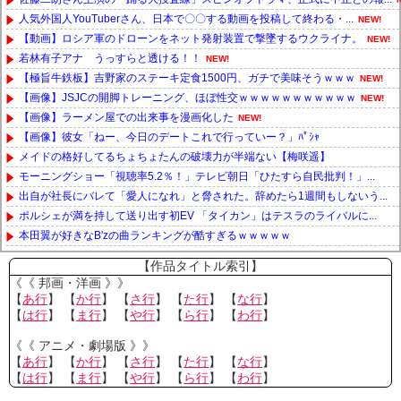
人気外国人YouTuberさん、日本で〇〇する動画を投稿して終わる・...
NEW!
【動画】ロシア軍のドローンをネット発射装置で撃墜するウクライナ。
NEW!
若林有子アナ うっすらと透ける！！
NEW!
【極旨牛鉄板】吉野家のステーキ定食1500円、ガチで美味そうｗｗｗ
NEW!
【画像】JSJCの開脚トレーニング、ほぼ性交ｗｗｗｗｗｗｗｗｗｗｗ
NEW!
【画像】ラーメン屋での出来事を漫画化した
NEW!
【画像】彼女「ねー、今日のデートこれで行っていー？」ﾊﾟｼｬ
メイドの格好してるちょちょたんの破壊力が半端ない【梅咲遥】
モーニングショー「視聴率5.2％！」テレビ朝日「ひたすら自民批判！」...
出自が社長にバレて「愛人になれ」と脅された。辞めたら1週間もしないう...
ポルシェが満を持して送り出す初EV 「タイカン」はテスラのライバルに...
本田翼が好きなB'zの曲ランキングが酷すぎるｗｗｗｗｗ
Powered by livedoor 相互RSS
【作品タイトル索引】
《《 邦画・洋画 》》
【
あ行
】 【
か行
】 【
さ行
】 【
た行
】 【
な行
】
【
は行
】 【
ま行
】 【
や行
】 【
ら行
】 【
わ行
】
《《 アニメ・劇場版 》》
【
あ行
】 【
か行
】 【
さ行
】 【
た行
】 【
な行
】
【
は行
】 【
ま行
】 【
や行
】 【
ら行
】 【
わ行
】