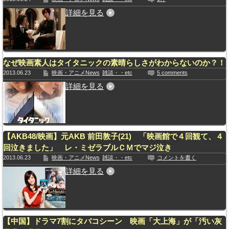
詳細を見る
なぜ映画素人はタイタニックの素晴らしさがわからないのか？！
2013.06.23
映画・アニメNews
雑談・・etc
5 comments
詳細を見る
【AKB48/映画】元AKB 前田敦子(21) 「映画館で４回観て、４
回泣きました」 レ・ミゼラブルＣＭでマジ泣き
2013.06.23
映画・アニメNews
雑談・・etc
コメントを書く
詳細を見る
【中国】ドラマ7割にタバコシーン 映画「大上海」が「汚い灰