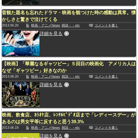
昔観た題名も忘れたドラマ・映画を観つけた時の感動は異常。懐
かしさと驚きで泣けてくる
2013.06.20
映画・アニメNews
雑談・・etc
コメントを書く
詳細を見る
【映画】「華麗なるギャツビー」５回目の映画化 アメリカ人は
なぜ「ギャツビー」好きなのか
2013.06.20
映画・アニメNews
雑談・・etc
コメントを書く
詳細を見る
映画、飲食店、ｶﾗｵｹ店、ﾚﾝﾀﾙﾋﾞﾃﾞｵ店まで「レディースデー」が
あるのは男女平等に反すると思う39.3%
2013.06.19
映画・アニメNews
雑談・・etc
コメントを書く
詳細を見る