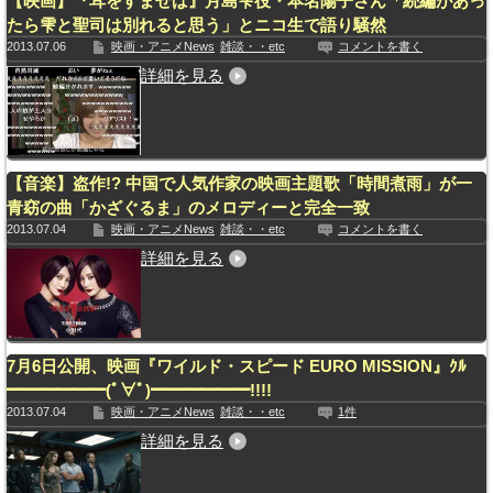
【映画】『耳をすませば』月島雫役・本名陽子さん「続編があっ
たら雫と聖司は別れると思う」とニコ生で語り騒然
2013.07.06
映画・アニメNews
雑談・・etc
コメントを書く
詳細を見る
【音楽】盗作!? 中国で人気作家の映画主題歌「時間煮雨」が一
青窈の曲「かざぐるま」のメロディーと完全一致
2013.07.04
映画・アニメNews
雑談・・etc
コメントを書く
詳細を見る
7月6日公開、映画『ワイルド・スピード EURO MISSION』ｸﾙ
━━━━━━(ﾟ∀ﾟ)━━━━━━!!!!
2013.07.04
映画・アニメNews
雑談・・etc
1件
詳細を見る