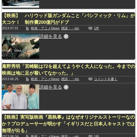
【映画】 ハリウッド版ガンダムこと「パシフィック・リム」が
大コケ！ 制作費200億円がドブ
2013.07.01
映画・アニメNews
雑談・・etc
1件
詳細を見る
庵野秀明「宮崎駿は72を超えてようやく大人になった。今までの
映画は地に足が着いてなかった。」
2013.06.25
映画・アニメNews
雑談・・etc
コメントを書く
詳細を見る
【映画】実写版映画『黒執事』はなぜオリジナルストーリーなの
か？プロデューサーが明かす「イギリスだと日本人キャストでは
無理が出る」
2013.06.24
映画・アニメNews
雑談・・etc
1件