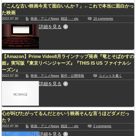
「こんな古い映画今見て面白いんか？」←これで本当に面白かっ
た映画
2022.07.30
映画・アニメNews
雑談・・etc
19 comments
詳細を見る
【Amazon】Prime Video8月ラインナップ発表『竜とそばかすの
姫』実写版『東京リベンジャーズ』『THIS IS US ファイナルシ
ーズン』
2022.07.30
映画・アニメNews
製作・公開情報
コメントを書く
詳細を見る
心が叫びたがってるんだとかいう映画そんな言うほどダメだっ
た？
2022.07.30
映画・アニメNews
雑談・・etc
2 comments
詳細を見る