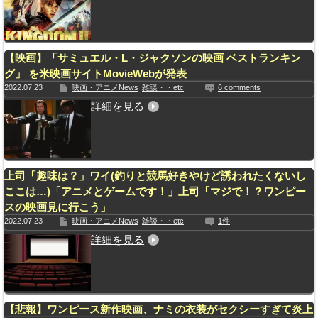
【映画】「サミュエル・L・ジャクソンの映画 ベストランキン
グ」 を米映画サイトMovieWebが発表
2022.07.23
映画・アニメNews
雑談・・etc
6 comments
詳細を見る
上司「趣味は？」ワイ(釣りと競馬好きやけど誘われたくないし
ここは…)「アニメとゲームです！」上司「マジで！？ワンピー
スの映画見に行こう」
2022.07.23
映画・アニメNews
雑談・・etc
1件
詳細を見る
【悲報】ワンピース新作映画、ナミの衣装がセクシーすぎて炎上