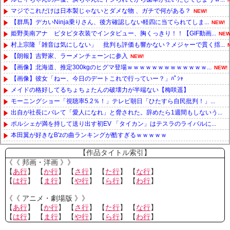
マジでこれだけは日本製じゃないとダメな物 、ガチで何がある？
NEW!
【群馬】デカいNinja乗りさん、後方確認しない軽四に当てられてしま...
NEW!
姫野美南アナ ピタピタ衣装でインタビュー、胸くっきり！！【GIF動画...
NEW
村上宗隆「雑音は気にしない」 批判も評価も響かない？メジャーで貫く揺...
【朗報】吉野家、ラーメンチェーンに参入
NEW!
【画像】北海道、推定300kgのヒグマ登場ｗｗｗｗｗｗｗｗｗｗｗｗｗ...
NEW!
【画像】彼女「ねー、今日のデートこれで行っていー？」ﾊﾟｼｬ
メイドの格好してるちょちょたんの破壊力が半端ない【梅咲遥】
モーニングショー「視聴率5.2％！」テレビ朝日「ひたすら自民批判！」...
出自が社長にバレて「愛人になれ」と脅された。辞めたら1週間もしないう...
ポルシェが満を持して送り出す初EV 「タイカン」はテスラのライバルに...
本田翼が好きなB'zの曲ランキングが酷すぎるｗｗｗｗｗ
Powered by livedoor 相互RSS
【作品タイトル索引】
《《 邦画・洋画 》》
【
あ行
】 【
か行
】 【
さ行
】 【
た行
】 【
な行
】
【
は行
】 【
ま行
】 【
や行
】 【
ら行
】 【
わ行
】
《《 アニメ・劇場版 》》
【
あ行
】 【
か行
】 【
さ行
】 【
た行
】 【
な行
】
【
は行
】 【
ま行
】 【
や行
】 【
ら行
】 【
わ行
】