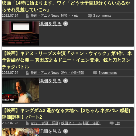
映画「14時に始まります」ワイ「どうせ予告10分くらいあるか
らそれ見越していこw」
2022.07.24
映画・アニメNews
雑談・・etc
3 comments
詳細を見る
【映画】キアヌ・リーブス主演『ジョン・ウィック』第4作、米
予告編が公開 ─ 真田広之＆ドニー・イェン登場、銃と刀とヌン
チャクバトル
2022.07.24
映画・アニメNews
製作・公開情報
5 comments
詳細を見る
【映画】キングダム2 遥かなる大地へ【2ちゃん ネタバレ|感想|
評価|評判】パート2
2022.07.23
か行・(邦画・洋画)
映画タイトル(邦画・洋画)
1件
詳細を見る