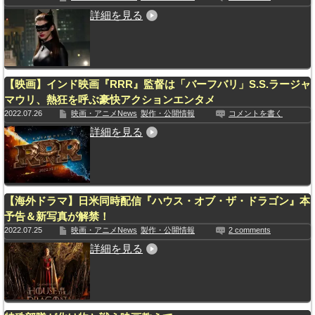
詳細を見る
【映画】インド映画『RRR』監督は「バーフバリ」S.S.ラージャ
マウリ、熱狂を呼ぶ豪快アクションエンタメ
2022.07.26
映画・アニメNews
製作・公開情報
コメントを書く
詳細を見る
【海外ドラマ】日米同時配信『ハウス・オブ・ザ・ドラゴン』本
予告＆新写真が解禁！
2022.07.25
映画・アニメNews
製作・公開情報
2 comments
詳細を見る