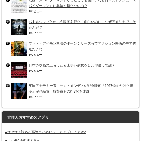
映画『スパイダーマン』がまたしても傑作。なぜ日本のオタクは『ス
パイダーマン』に興味を持たないの？
100ビュー
バトルシップとかいう映画を観た！面白いのに、なぜアメリカでコケ
たんだ？
100ビュー
マット・デイモン主演のボーンシリーズってアクション映画の中で秀
逸だよね！
100ビュー
日本の映画史上もっとも上手い演技をした俳優って誰？
100ビュー
英国アカデミー賞、サム・メンデスの戦争映画『1917命をかけた伝
令』が作品賞、監督賞を含む7冠を達成
100ビュー
管理人おすすめのアプリ
●サクサク読める高速まとめビューアアプリ まとめα
●ポケモンGOまとめα