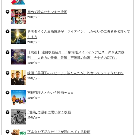
初めて読んだヤンキー漫画
200ビュー
勇者ダイくん最高魔法が「ライデイン」しかないのに勇者を名乗って
しまう
200ビュー
【映画】 注目映画紹介：「劇場版メイドインアビス 深き魂の黎
明」 大迫力の映像、音響 声優陣の熱演 ナナチの活躍も
100ビュー
映画「英国王のスピーチ」観たんだが、吃音ってツラそうだよな
100ビュー
南極料理人とかいう映画ｗｗｗ
100ビュー
｢冒険｣で最初に思い付く映画
100ビュー
下ネタや下品なセリフが沢山出てくる映画