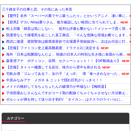
三十路女子の仕事と恋、その先にあった本音
【驚愕】名作『スーパーの裏でヤニ吸うふたり』とかいうアニメ、凄い事に...
【群馬】デカいNinja乗りさん、後方確認しない軽四に当てられてしま...
NEW!
村上宗隆「雑音は気にしない」 批判も評価も響かない？メジャーで貫く揺...
防護管なしで感電死を起こした某工務店、「そんな危険な現場お断りします...
西武に激震 渡部聖弥は眼窩底骨折で出場選手登録抹消へ…左ほお付近に打...
【悲報】ファミコン史上最高難易度、ドラクエ2に決定する
NEW!
海外「日本は戦勝国なんだよ」 戦後の日本人の特別な生き様に各国から称...
NE
森香澄アナ ボディコン、谷間、セクシーショット！！【GIF動画あり】
NEW!
【悲報】タトゥー擁護してる反社、味方から背中を刺される
NEW!
宅飲み僕「ゴムってある？」女の子「えっ///」 僕「食べきれなかった...
NEW!
中原みなみアナ メガネ ＆ ニットで隠れ巨乳がくっきり！！
メイドの格好してるちょちょたんの破壊力が半端ない【梅咲遥】
子供部屋おじさんなんですがコード類の配線ぐちゃぐちゃさせない方法教え...
ポルシェが満を持して送り出す初EV 「タイカン」はテスラのライバルに...
Powered by livedoor 相互RSS
カテゴリー