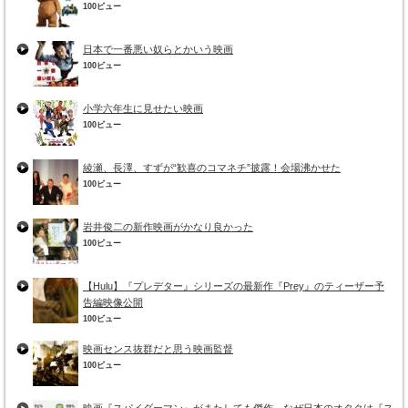
100ビュー
日本で一番悪い奴らとかいう映画
100ビュー
小学六年生に見せたい映画
100ビュー
綾瀬、長澤、すずが“歓喜のコマネチ”披露！会場沸かせた
100ビュー
岩井俊二の新作映画がかなり良かった
100ビュー
【Hulu】『プレデター』シリーズの最新作『Prey』のティーザー予
告編映像公開
100ビュー
映画センス抜群だと思う映画監督
100ビュー