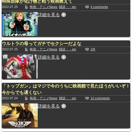
特殊部隊が化け物と戦う映画教えて
2022.07.25
映画・アニメNews
雑談・・etc
4 comments
詳細を見る
ウルトラの母ってガチでセクシーだよな
2022.07.25
映画・アニメNews
雑談・・etc
1件
詳細を見る
「トップガン」はマジで今のうちに映画館で見たほうがいいぞ！
今からでも遅くない
2022.07.24
映画・アニメNews
雑談・・etc
12 comments
詳細を見る