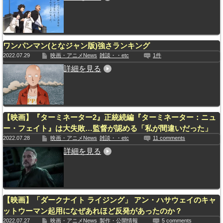
ワンパンマン(となジャン版)強さランキング
2022.07.29
映画・アニメNews
雑談・・etc
1件
詳細を見る
【映画】『ターミネーター2』正統続編『ターミネーター：ニュ
ー・フェイト』は大失敗…監督が認める「私が間違いだった」
2022.07.28
映画・アニメNews
雑談・・etc
11 comments
詳細を見る
【映画】「ダークナイト ライジング」 アン・ハサウェイのキャ
ットウーマン起用になぜあれほど反発があったのか？
2022.07.27
映画・アニメNews
製作・公開情報
5 comments