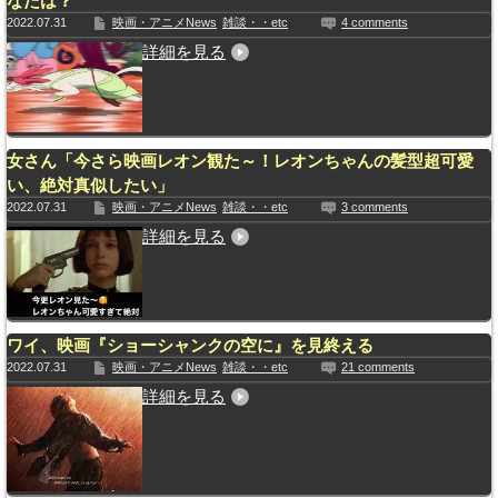
なたは？
2022.07.31
映画・アニメNews
雑談・・etc
4 comments
詳細を見る
女さん「今さら映画レオン観た～！レオンちゃんの髪型超可愛
い、絶対真似したい」
2022.07.31
映画・アニメNews
雑談・・etc
3 comments
詳細を見る
ワイ、映画『ショーシャンクの空に』を見終える
2022.07.31
映画・アニメNews
雑談・・etc
21 comments
詳細を見る