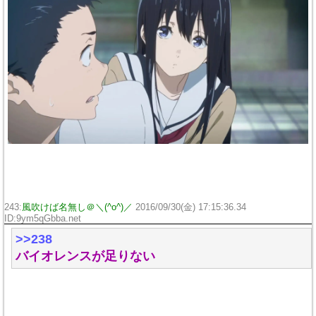
243:
風吹けば名無し＠＼(^o^)／
2016/09/30(金) 17:15:36.34
ID:9ym5qGbba.net
>>238
バイオレンスが足りない