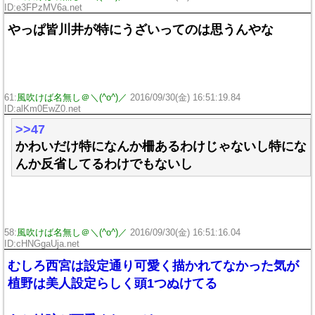
ID:e3FPzMV6a.net
やっぱ皆川井が特にうざいってのは思うんやな
61:
風吹けば名無し＠＼(^o^)／
2016/09/30(金) 16:51:19.84
ID:alKm0EwZ0.net
>>47
かわいだけ特になんか柵あるわけじゃないし特にな
んか反省してるわけでもないし
58:
風吹けば名無し＠＼(^o^)／
2016/09/30(金) 16:51:16.04
ID:cHNGgaUja.net
むしろ西宮は設定通り可愛く描かれてなかった気が
植野は美人設定らしく頭1つぬけてる