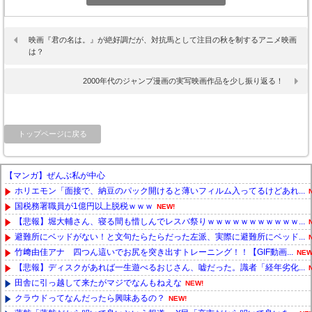
映画『君の名は。』が絶好調だが、対抗馬として注目の秋を制するアニメ映画
は？
2000年代のジャンプ漫画の実写映画作品を少し振り返る！
トップページに戻る
【マンガ】ぜんぶ私が中心
ホリエモン「面接で、納豆のパック開けると薄いフィルム入ってるけどあれ...
国税務署職員が1億円以上脱税ｗｗｗ
NEW!
【悲報】堀大輔さん、寝る間も惜しんでレスバ祭りｗｗｗｗｗｗｗｗｗｗｗ...
避難所にベッドがない！と文句たらたらだった左派、実際に避難所にベッド...
竹﨑由佳アナ 四つん這いでお尻を突き出すトレーニング！！【GIF動画...
NEW
【悲報】ディスクがあれば一生遊べるおじさん、嘘だった。識者「経年劣化...
田舎に引っ越して来たがマジでなんもねえな
NEW!
クラウドってなんだったら興味あるの？
NEW!