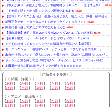
日本人が減り「外国人が増えた」市区町村ランキング･･･5位は埼玉県川...
NEW!
「ドヤ顔で話すと赤っ恥」なクルマ勘違いあるある
NEW!
【悲報】ディスクがあれば一生遊べるおじさん、嘘だった。識者「経年劣化...
浦野芽良アナ ピタピタニットでボディラインくっきり！！
NEW!
田舎に引っ越して来たがマジでなんもねえな
NEW!
【日向坂46】来月、坂道vsカワラボvsスタダvsハロプロの大激戦
NEW!
【画像】彼女「ねー、今日のデートこれで行っていー？」ﾊﾟｼｬ
メイドの格好してるちょちょたんの破壊力が半端ない【梅咲遥】
モーニングショー「視聴率5.2％！」テレビ朝日「ひたすら自民批判！」...
出自が社長にバレて「愛人になれ」と脅された。辞めたら1週間もしないう...
ポルシェが満を持して送り出す初EV 「タイカン」はテスラのライバルに...
本田翼が好きなB'zの曲ランキングが酷すぎるｗｗｗｗｗ
Powered by livedoor 相互RSS
【作品タイトル索引】
《《 邦画・洋画 》》
【
あ行
】 【
か行
】 【
さ行
】 【
た行
】 【
な行
】
【
は行
】 【
ま行
】 【
や行
】 【
ら行
】 【
わ行
】
《《 アニメ・劇場版 》》
【
あ行
】 【
か行
】 【
さ行
】 【
た行
】 【
な行
】
【
は行
】 【
ま行
】 【
や行
】 【
ら行
】 【
わ行
】