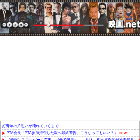
好青年の片思いが壊れていくまで
PTA会長「PTA参加拒否した親へ最終警告。こうなってもいい？」
NEW!
【悲報】スマホゲーム業界、ガチで限界へ…「サ終」相次ぎ倒産が過去最多...