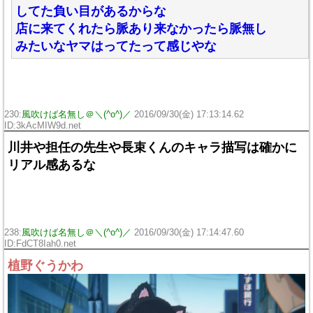
してた負い目があるからな
店に来てくれたら脈あり来なかったら脈無し
みたいなヤマはってたって感じやな
230:
風吹けば名無し＠＼(^o^)／
2016/09/30(金) 17:13:14.62
ID:3kAcMIW9d.net
川井や担任の先生や長束くんのキャラ描写は確かに
リアル感あるな
238:
風吹けば名無し＠＼(^o^)／
2016/09/30(金) 17:14:47.60
ID:FdCT8Iah0.net
植野ぐうかわ