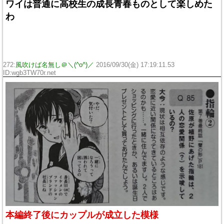
ワイは普通に高校生の成長青春ものとして楽しめた
わ
272:
風吹けば名無し＠＼(^o^)／
2016/09/30(金) 17:19:11.53
ID:wgb3TW70r.net
本編終了後にカップルが成立した模様