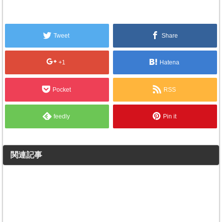
Tweet
Share
+1
Hatena
Pocket
RSS
feedly
Pin it
関連記事