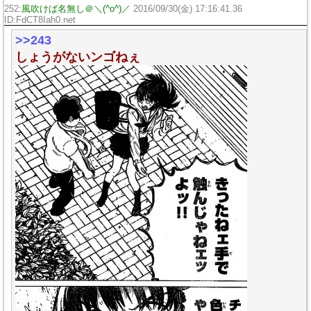
252:
風吹けば名無し＠＼(^o^)／
2016/09/30(金) 17:16:41.36
ID:FdCT8Iah0.net
>>243
しょうがないンゴねぇ