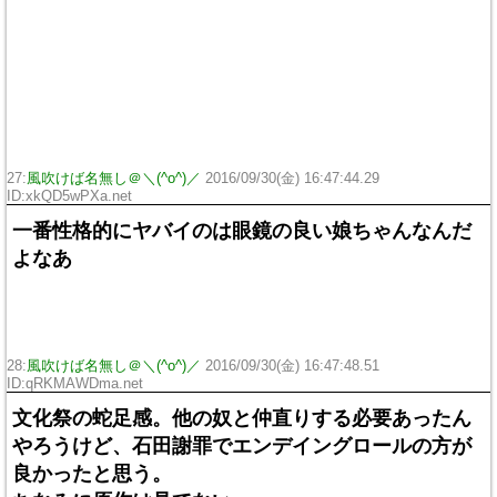
27:
風吹けば名無し＠＼(^o^)／
2016/09/30(金) 16:47:44.29
ID:xkQD5wPXa.net
一番性格的にヤバイのは眼鏡の良い娘ちゃんなんだ
よなあ
28:
風吹けば名無し＠＼(^o^)／
2016/09/30(金) 16:47:48.51
ID:qRKMAWDma.net
文化祭の蛇足感。他の奴と仲直りする必要あったん
やろうけど、石田謝罪でエンデイングロールの方が
良かったと思う。