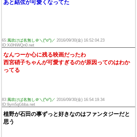
あと結弦が可愛くなってた
65:
風吹けば名無し＠＼(^o^)／
2016/09/30(金) 16:52:04.23
ID:Xi0HiWQn0.net
なんつーか心に残る映画だったわ
西宮硝子ちゃんが可愛すぎるのが原因ってのはわか
ってる
83:
風吹けば名無し＠＼(^o^)／
2016/09/30(金) 16:54:19.34
ID:9ym5qGbba.net
植野が石田の事ずっと好きなのはファンタジーだと
思う