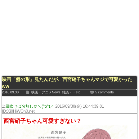
映画「蟹の形」見たんだが、西宮硝子ちゃんマジで可愛かった
ww
2016.09.30
映画・アニメNews
雑談・・etc
5 comments
1:
風吹けば名無し＠＼(^o^)／
2016/09/30(金) 16:44:39.81
ID:Xi0HiWQn0.net
西宮硝子ちゃん可愛すぎない？