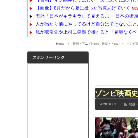
【画像】8月だから夏に撮った写真あげていく
NE
海外「日本がキラキラして見える…」 日本の街頭イ
人が当たり前にやってるけど自分はできないこと
私が取引先や上司に笑顔で接すると「見境なくベタ
【悲報】台風13号、ヤバイ・・・・・・
NEW!
Home
映画・アニメNews
,
雑談・・etc
ゾンビ
【悲報】熊本県知事、報道陣土足取材にマジギレ「
韓国人「日本メディアが大型台風13号が急カーブで
スポンサーリンク
【画像】佐倉綾音(32)、自分のシコポイントに気が
【画像】オンラインで注文とキャンセル繰り返し総額
【乃木坂】水谷豊の息子、三山凌輝がW不倫‼共演し
【TWICE】サナが佐藤健とダブル主演の映画で演
ゾンビ映画
【乃木坂】TIFで披露したストライキダンスが大バ
【速報】石破首相 大敗の責任「両院議員総会での意
2020.01.02
映画・
【画像】色盲にはグレーにしか見えない事実がこ
『鬼滅の刃 無限城編』3部作で興収2000億円も視野
メイドの格好してるちょちょたんの破壊力が半端
ランJ民ワイ、新しいランニングシューズを手に