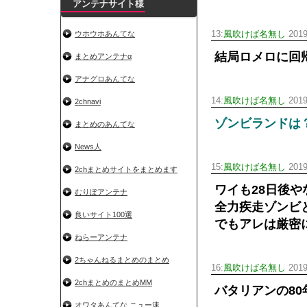
アンテナサイト様
ウホウホあんてな
13:
風吹けば名無し
2019
結局ロメロに回
まとめアンテナα
アナグロあんてな
14:
風吹けば名無し
2019
2chnavi
ゾンビランドは
まとめのあんてな
News人
15:
風吹けば名無し
2019
2chまとめサイトをまとめます
ワイも28日後や
むりぽアンテナ
全力疾走ゾンビ
良いサイト100選
でもアレは厳密
ねらーアンテナ
2ちゃんねるまとめのまとめ
16:
風吹けば名無し
2019
2chまとめのまとめMM
バタリアンの8
オワタあんてな ニュー速