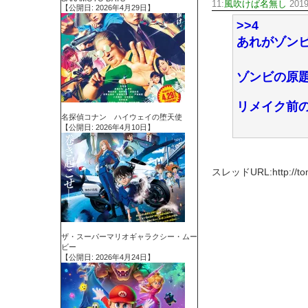
11:
風吹けば名無し
2019
【公開日: 2026年4月29日】
>>4
あれがゾン
ゾンビの原
リメイク前
名探偵コナン ハイウェイの堕天使
【公開日: 2026年4月10日】
スレッドURL:http://tomca
ザ・スーパーマリオギャラクシー・ムー
ビー
【公開日: 2026年4月24日】