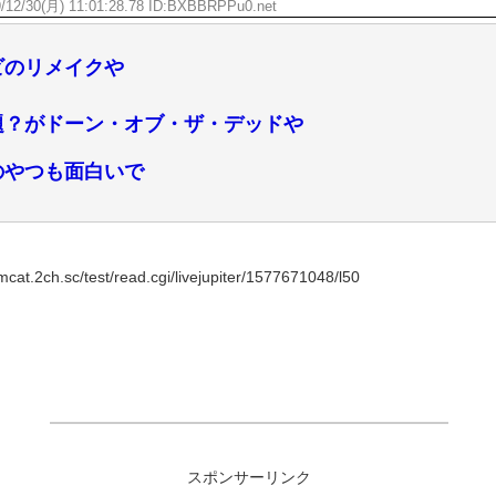
/12/30(月) 11:01:28.78 ID:BXBBRPPu0.net
ビのリメイクや
題？がドーン・オブ・ザ・デッドや
のやつも面白いで
t.2ch.sc/test/read.cgi/livejupiter/1577671048/l50
スポンサーリンク