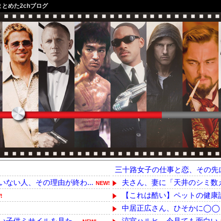
まとめた2chブログ
三十路女子の仕事と恋、その先
ない人、その理由が終わ...
夫さん、妻に「天井のシミ数え
NEW!
【これは酷い】ペットの健康診
!
中居正広さん、ひそかに◯◯
い子供ミサイルを見た。
涼宮ハルヒ、今見ても面白い