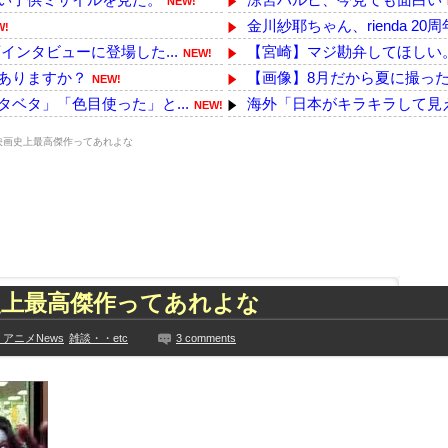
NEW!
金川紗耶ちゃん、rienda 20周年
W!
ンタビューに登場した...
【宮崎】マジ勘弁してほしい
NEW!
ありますか？
【画像】8月だから夏に撮っ
NEW!
ベタ」「色目使った」と...
海外「日本がキラキラして見え
NEW!
人が当たり前にやってるけど
映画史上最高傑作ってあれよな
遺族や被災者から強い不...
私が取引先や上司に笑顔で接す
NEW!
韓国方面に向かって来...
【衝撃】サッカー王国ブラジル
NEW!
つくwwwwwww
【悲報】台風13号、ヤバイ・
NEW!
43億円被害32歳の...
【悲報】熊本県知事、報道陣土
NEW!
た久保史緒里と中村麗...
韓国人「日本メディアが大型台
技に初挑戦‼
【悲報】外国人グループ、田園
史上最高傑作ってあれよな
ズリ‼
【韓日共同調査】「日本に良い印
見や総括を踏まえ、適...
【画像】オンラインで注文とキャ
アニメNews
雑談・・etc
3 comments
ちらｗｗｗｗｗｗ
【乃木坂】水谷豊の息子、三山
に!?超巨大マネ...
【TWICE】サナが佐藤健と
ない【梅咲遥】
【画像】彼女「ねー、今日のデ
入れる
外国人「お前らビッグマック