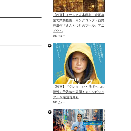
【映画】イオンと吉本興業、映画事
業で業務提携 キングコング・西野
亮廣作『えんとつ町のプぺル』アニ
メ化へ
100ビュー
【映画】『グレタ ひとりぼっちの
挑戦』予告編が公開！メインビジュ
アル＆場面写真も
100ビュー