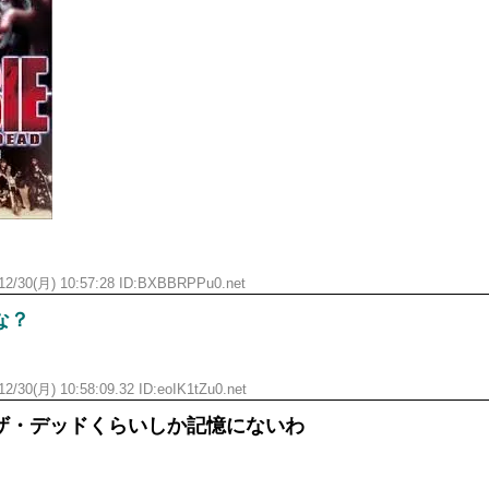
ひたすら自民批判！」...
メイドの格好してるちょちょ
めたら1週間もしないう...
ランJ民ワイ、新しいランニ
域へｗｗｗｗｗｗ
BABYMETAL「PMC Vol.
ぐちゃさせない方法教え...
モーニングショー「視聴率5.2
はテスラのライバルに...
出自が社長にバレて「愛人にな
ｗｗｗｗｗｗｗｗｗｗｗ...
【唖然】渋谷のホームレス対
ｗｗｗｗｗｗｗｗｗ
【速報】川島海荷、警視庁前
本田翼が好きなB'zの曲ラン
Powered by livedoor 相互RSS
12/30(月) 10:57:28 ID:BXBBRPPu0.net
な？
2/30(月) 10:58:09.32 ID:eoIK1tZu0.net
ザ・デッドくらいしか記憶にないわ