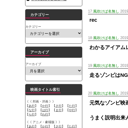
17:
風吹けば名無し
2019
カテゴリー
rec
カテゴリー
18:
風吹けば名無し
2019
わかるアイアム
アーカイブ
アーカイブ
19:
風吹けば名無し
2019
走るゾンビはNG
映画タイトル索引
20:
風吹けば名無し
2019
《《 邦画・洋画 》》
元気なゾンビ映
【
あ行
】 【
か行
】 【
さ行
】 【
た行
】
【
な行
】 【
は行
】 【
ま行
】 【
や行
】
【
ら行
】 【
わ行
】
うまく説明出来
《《 アニメ・劇場版 》》
【
あ行
】 【
か行
】 【
さ行
】 【
た行
】