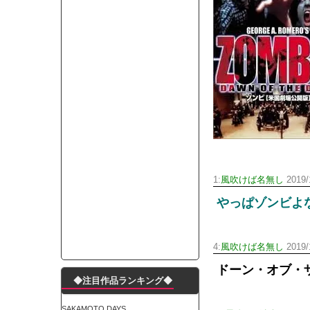
モーニングショー「視聴率5.2％！」テレビ朝日「
出自が社長にバレて「愛人になれ」と脅された。辞
【唖然】渋谷のホームレス対策、とんでもない領
子供部屋おじさんなんですがコード類の配線ぐちゃ
ポルシェが満を持して送り出す初EV 「タイカン」
【朗報】阪神のドラフト、ガチで大当たりだったｗ
下半身トレーニング、太ももに自信ニキきてくれ
Powered by livedoor 相互RSS
1:
風吹けば名無し
2019/
やっぱゾンビよ
4:
風吹けば名無し
2019/1
ドーン・オブ・
◆注目作品ランキング◆
SAKAMOTO DAYS