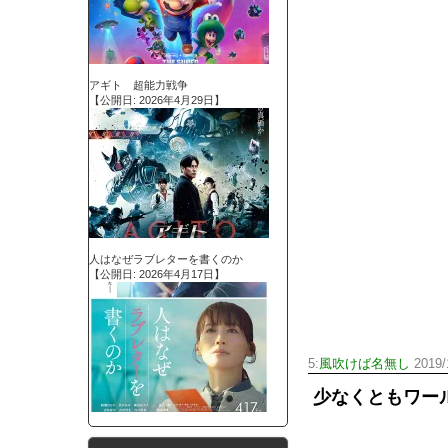
アギト 超能力戦争
【公開日: 2026年4月29日】
人はなぜラブレターを書くのか
【公開日: 2026年4月17日】
5:
風吹けば名無し
2019/
少なくともワー