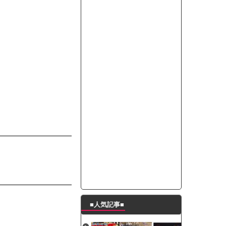
たんの破壊力が半端ない【梅咲遥】
ングシューズを手に入れる
29 新生ベビメタ表紙」
％！」テレビ朝日「ひたすら自民批判！」...
れ」と脅された。辞めたら1週間もしないう...
策、とんでもない領域へｗｗｗｗｗｗ
で接触事故
キングが酷すぎるｗｗｗｗｗ
■人気記事■