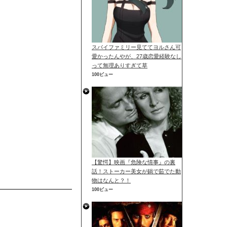
スパイファミリー見ててヨルさん可
愛かったんやが、27歳恋愛経験なし
って無理ありすぎて草
100ビュー
【驚愕】映画『危険な情事』の裏
話！ストーカー美女が鍋で茹でた動
物はなんと？！
100ビュー