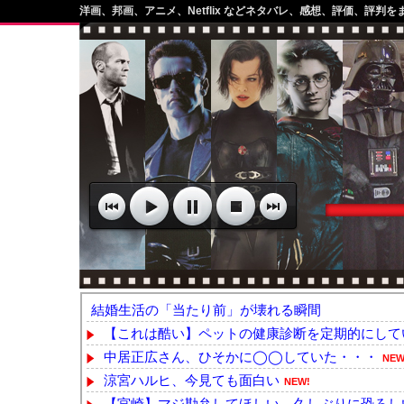
洋画、邦画、アニメ、Netflix などネタバレ、感想、評価、評判を
結婚生活の「当たり前」が壊れる瞬間
【これは酷い】ペットの健康診断を定期的にしてい
中居正広さん、ひそかに◯◯していた・・・
NEW
涼宮ハルヒ、今見ても面白い
NEW!
【宮崎】マジ勘弁してほしい。久しぶりに恐ろし