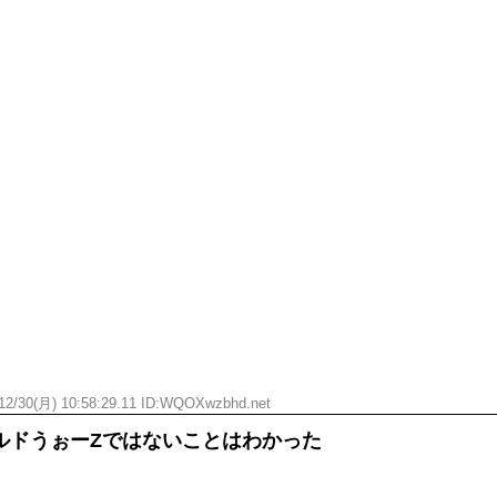
12/30(月) 10:58:29.11 ID:WQOXwzbhd.net
ルドうぉーZではないことはわかった