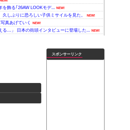
NEW!
を飾る｢26AW LOOKモデ...
NEW!
。久しぶりに恐ろしい子供ミサイルを見た。
NEW!
た写真あげていく
NEW!
る…」 日本の街頭インタビューに登場した...
NEW!
自分はできないことありますか？
NEW!
ると「見境なくベタベタ」「色目使った」と...
NEW!
、サッカー関心層が72％から64％に減少
NEW!
スポンサーリンク
・・・・・
NEW!
足取材にマジギレ「遺族や被災者から強い不...
NEW!
風13号が急カーブで韓国方面に向かって来...
NEW!
都市線の橋脚にスプレーで落書きする動画が...
NEW!
象」の韓国人54.3％ 13年以降で最...
NEW!
ンセル繰り返し総額43億円被害32歳の...
NEW!
凌輝がW不倫‼共演した久保史緒里と中村麗...
ダブル主演の映画で演技に初挑戦‼
ートこれで行っていー？」ﾊﾟｼｬ
って本当に美味しいと思うか？」